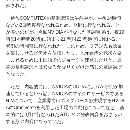
催された。
通常COMPUTEXの基調講演は午前中か、午後14時頃
などの2回程度行なわれるため、昼間に行なわれること
が多いのだが、今回NVIDIAが行なった基調講演は、夜19
時(日本時間20時)に始まり21時(同22時)過ぎに終わる、
異例の時間帯に行なわれた。このため、フアン氏も聴衆
を楽しませるビデオを放映したり、地元台湾の聴衆を楽
しませるために中国語でのジョークを連発したりと、通
常の基調講演とは異なるかなりくだけた感じの基調講演
となった。
ただ、内容的には、NVIDIAのCUDAによりAI研究が加
速しているという話、NVIDIAのマイクロサービスである
NIMについて、産業界向けのメタバースを実現するNVIDI
AのOmniverseを利用した工場の自動化についてなど、基
本的には3月に行なわれたGTC 24の発表内容をおさらい
する形の内容になっていた。