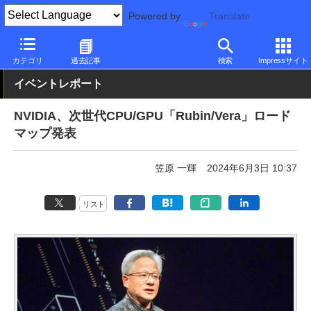
Powered by
Translate
PC Watch
イベント
COMPUTEX TAIPEI
2024
カテゴリ
過去記事
検索
Impressサイト
イベントレポート
NVIDIA、次世代CPU/GPU「Rubin/Vera」ロード
マップ発表
笠原 一輝
2024年6月3日 10:37
リスト