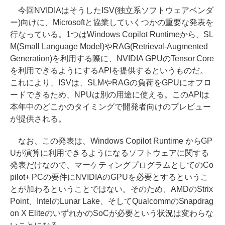
今回NVIDIAはそうしたISV(独立系ソフトウェアベンダ
ー)向けに、Microsoftと協業していくつかの重要な発表を
行なっている。1つはWindows Copilot Runtimeから、SL
M(Small Language Model)やRAG(Retrieval-Augmented
Generation)を利用する際に、NVIDIA GPUのTensor Core
を利用できるようにするAPIを提供するというものだ。
これにより、ISVは、SLMやRAGの負荷をGPUにオフロ
ードできるため、NPUは別の用途に使える。このAPIは
本年中のどこかのタイミングで開発者向けのプレビュー
が提供される。
なお、この発表は、Windows Copilot Runtime からGP
Uが演算に利用できるようになるソフトウェアに関する
発表だけなので、マーケティングプログラムとしてのCo
pilot+ PCの要件にNVIDIAのGPUを必要とするというこ
とが加わるということではない。そのため、AMDのStrix
Point、IntelのLunar Lake、そしてQualcommのSnapdrag
on X EliteのいずれかのSoCが必要という状況は変わらな