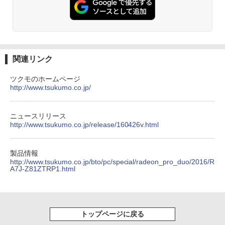
￥1,380
On My Road (Stadium ver.)
ONE PIECE モノクロ版 115 (ジャンプコミッ
クスDIGITAL)
by Amazon 炭酸水 ラベルレス 500ml ×24本
強炭酸水 ペットボトル 500ミリリットル (Sm
￥250
art Basic)
￥594
関連リンク
￥1,625
ツクモのホームページ
http://www.tsukumo.co.jp/
On My Road (Stadium ver.)
HUNTER×HUNTER モノクロ版 39 (ジャンプ
コミックスDIGITAL)
by Amazon 天然水ラベルレス 2L×9本
￥250
￥572
ニュースリリース
￥1,117
http://www.tsukumo.co.jp/release/160426v.html
BUGS LIFE
スーパーの裏でヤニ吸うふたり 9巻 (デジタル
製品情報
版ビッグガンガンコミックス)
http://www.tsukumo.co.jp/bto/pc/special/radeon_pro_duo/2016/R
コカ・コーラ やかんの麦茶 from 爽健美茶 ラ
A7J-Z81ZTRP1.html
ベルレス 650mlPET×24本
￥250
￥810
￥2,009
トップページに戻る