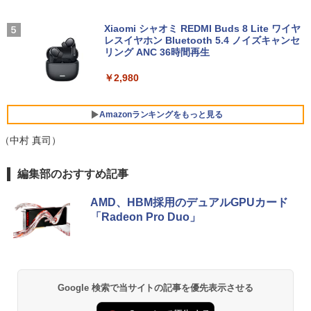
GHz/8GB/256GB(SSD)/15.6W/FWXGA
GMKtec GMK-K8 PLUS-32/1T-W11Pro
4
刊) 全巻セット [入荷予約]
(1366x768)/Win11 画面キズあり【中
(8845HS)
古】【20260611】
Xiaomi シャオミ REDMI Buds 8 Lite ワイヤ
￥9,900
レスイヤホン Bluetooth 5.4 ノイズキャンセ
￥124,800
リング ANC 36時間再生
￥16,500
￥2,980
デスクトップPC Ryzen7 5700G メモリ1
HP / ノートPC / HP ENVY x360 Convert
5
5
6GB SSD1TB B550 グラボなし
ible 15-cp0xxx / AMD Ryzen 5 / グラフ
Amazonランキングをもっと見る
ィックボード Advanced Micro Device
s, Inc. [AMD/ATI] Raven Ridge [Radeo
￥148,700
（中村 真司）
n Vega Series / Radeon Vega Mobile S
eries] 1GB / メモリ 8GB【中古品】
BRUCE WAYNE feat. Flo Milli, ATL Jacob
【Amazon.co.jp限定】 い・ろ・は・す 2L P
薬屋のひとりごと 17巻 (デジタル版ビッグガ
編集部のおすすめ記事
[Explicit]
ET ラベルレス ×8本
ンガンコミックス)
￥17,963
AMD、HBM採用のデュアルGPUカード
￥250
￥1,112
￥770
「Radeon Pro Duo」
BRUCE WAYNE feat. Flo Milli, ATL Jacob
by Amazon 天然水 ラベルレス 500ml ×24本
異世界居酒屋「のぶ」(22) (角川コミックス・
[Explicit]
富士山の天然水 バナジウム含有 水 ミネラル
エース)
ウォーター ペットボトル 静岡県産 500ミリリ
Google 検索で当サイトの記事を優先表示させる
ットル (Smart Basic)
￥250
￥832