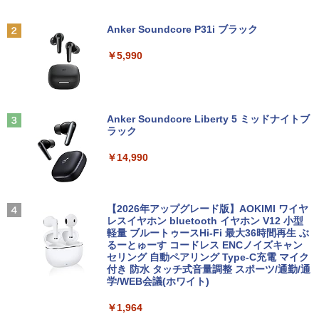
￥7,800
[ あるくひと ]
Anker Soundcore P31i ブラック
【エントリーでポイント100％還元のチ
￥792
2
ャンス】GMKtec ミニpc G3 Pro Intel C
￥5,990
【エントリーでポイント10倍】 【Dラン
ore i3 10110U 16GB DDR4 64GBまで増
2
ク 訳あり】中古 ノートパソコン Lenovo
設 512GB SSD M.2 2242 最大8TB Wind
ThinkPad X390 第8世代 Core i5 8265U
ows11 Pro mini pc 4.1GHz WIFI6 BT5.
メモリ8GB SSD 256GB PCIe Win11 Pro
2 小型PC VESA対応 ミニパソコン 2画面
【漫画全巻セット】【中古】遊戯王［文
3
13.3インチ フルHD WWAN LTE Webカ
高性能 みにpc nucbox 省エネ デスクト
庫版］ ＜1〜22巻完結＞ 高橋和希
メラ 指紋認証 顔認証 レノボ
ップPC
Anker Soundcore Liberty 5 ミッドナイトブ
ラック
￥9,030
￥14,800
￥66,248
￥14,990
【中古】DRAGON BALL（ドラゴンボー
4
DELL Latitude 5590 Core i5 8250U 1.6
[VETESA正規販売店]デスクトップパソ
3
3
ル） （完全版） 全34巻完結（ジャンプ
GHz/8GB/256GB(SSD)/15.6W/FWXGA
コン PC 一体型 新品 Windows11 27型 C
【2026年アップグレード版】AOKIMI ワイヤ
コミックスデラックス） （コミック） 全
(1366x768)/Win11 画面シミあり【中
ore i7 第4世代 Office付き メモリ16GB
レスイヤホン bluetooth イヤホン V12 小型
巻セット
古】【20260709】
SSD512GB 初期設定済 ホワイト ブラッ
軽量 ブルートゥースHi-Fi 最大36時間再生 ぶ
ク
るーとゅーす コードレス ENCノイズキャン
￥9,653
セリング 自動ペアリング Type-C充電 マイク
￥16,500
付き 防水 タッチ式音量調整 スポーツ/通勤/通
￥69,800
学/WEB会議(ホワイト)
[9月上旬より発送予定][新品]ちいかわ な
5
￥1,964
DELL Latitude 3500 Core i5 8265U 1.6
4
んか小さくてかわいいやつ (1-8巻 最新