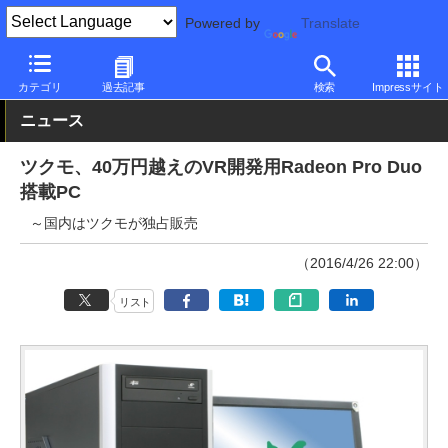
Powered by
Translate
PC Watch
パソコン/タブレット/スマートフォン
デスクトップパ
カテゴリ
過去記事
検索
Impressサイト
ニュース
ツクモ、40万円越えのVR開発用Radeon Pro Duo
搭載PC
～国内はツクモが独占販売
（2016/4/26 22:00）
リスト