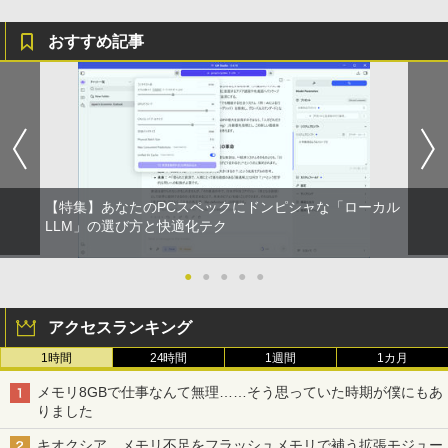
おすすめ記事
【特集】あなたのPCスペックにドンピシャな「ローカル
LLM」の選び方と快適化テク
●
●
●
●
●
アクセスランキング
1時間
24時間
1週間
1カ月
メモリ8GBで仕事なんて無理……そう思っていた時期が僕にもあ
りました
キオクシア、メモリ不足をフラッシュメモリで補う拡張モジュー