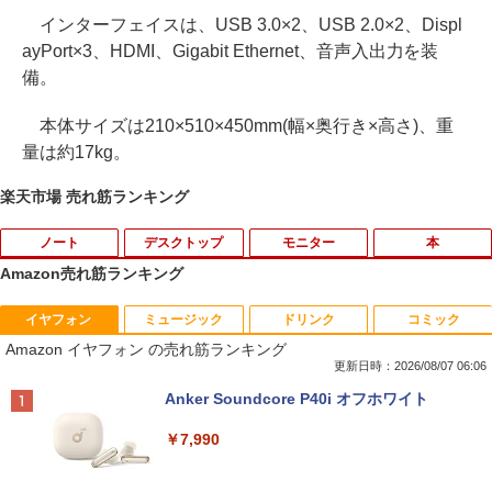
インターフェイスは、USB 3.0×2、USB 2.0×2、Displ
ayPort×3、HDMI、Gigabit Ethernet、音声入出力を装
備。
本体サイズは210×510×450mm(幅×奥行き×高さ)、重
量は約17kg。
楽天市場 売れ筋ランキング
ノート
デスクトップ
モニター
本
Amazon売れ筋ランキング
イヤフォン
ミュージック
ドリンク
コミック
価格重視訳あり ノートパソコン Office付
ポイント10倍 中古パソコン デスクトッ
Aランクパーティを離脱した俺は、元教
1
1
1
Amazon イヤフォン の売れ筋ランキング
き 店長おまかせ 東芝 富士通 NEC DELL
プパソコン Windows 11【Office付】
え子たちと迷宮深部を目指す。（13）
HP等 Celeron 初めてパソコンを使う方
【Windows 11 Pro 64Bit搭載】DELL O
【電子書籍】[ ユーリ ]
更新日時：2026/08/07 06:06
や初心者向け メモリ4GB HDD320GBま
ptiplexシリーズ Core i5搭載/4G/新品SS
Anker Soundcore P40i オフホワイト
たはSSD128GB Windows11/10 OS選択
D 120GB/DVD-ROM/送料無料【オプショ
￥792
可 WiFi オフィス付き ノートPC 1ヶ月保
ン色々有】
￥7,990
証 中古パソコン 中古ノートパソコン【中
古】
￥24,800
異世界ウォーキング（14） 【電子書籍】
2