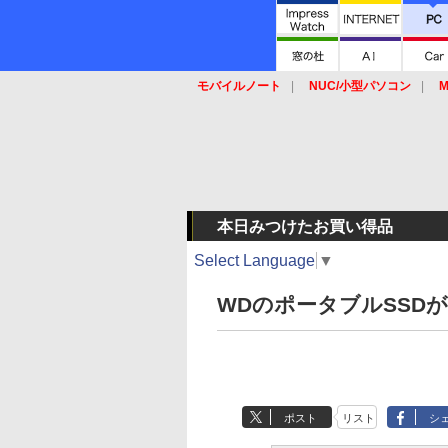
モバイルノート
NUC/小型パソコン
M
SSD
キーボード
マウス
本日みつけたお買い得品
Select Language
▼
WDのポータブルSSDが6
ポスト
リスト
シ