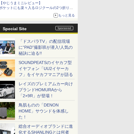
【やじうまミニレビュー】
ポケットにも楽々入るロジクールの2つ折りマ
ウス「Mobi Fold」。その気になるギミックと
もっと見る
は？
Special Site
「ドスパラTV」の配信現場
に“PAD”撮影班が潜入!人気の
秘訣に迫る!!
SOUNDPEATSのイヤカフ型
イヤフォン「UU2イヤーカ
フ」をイヤカフマニアが語る
レイズのプレミアムカー向け
ブランドHOMURAから
「2×9R」が登場！
鳥肌ものの「DENON
HOME」サウンドを体感し
た！
総合オーディオブランドに進
化するSHANLINGとは何者