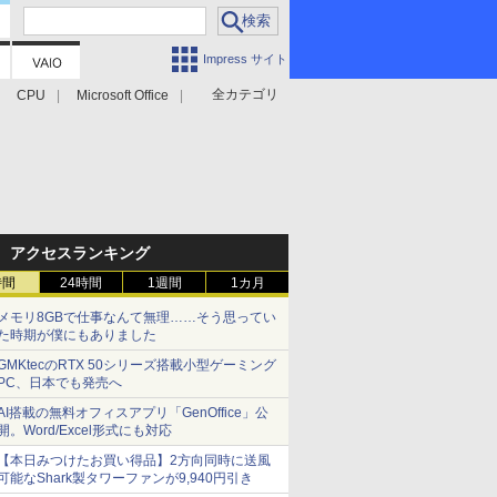
Impress サイト
全カテゴリ
CPU
Microsoft Office
アクセスランキング
時間
24時間
1週間
1カ月
メモリ8GBで仕事なんて無理……そう思ってい
た時期が僕にもありました
GMKtecのRTX 50シリーズ搭載小型ゲーミング
PC、日本でも発売へ
AI搭載の無料オフィスアプリ「GenOffice」公
開。Word/Excel形式にも対応
【本日みつけたお買い得品】2方向同時に送風
可能なShark製タワーファンが9,940円引き