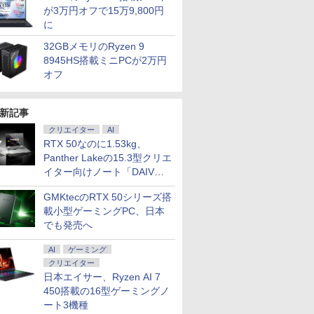
が3万円オフで15万9,800円
に
32GBメモリのRyzen 9
8945HS搭載ミニPCが2万円
オフ
新記事
クリエイター
AI
RTX 50なのに1.53kg、
Panther Lakeの15.3型クリエ
イター向けノート「DAIV
Z5」
GMKtecのRTX 50シリーズ搭
載小型ゲーミングPC、日本
でも発売へ
AI
ゲーミング
クリエイター
日本エイサー、Ryzen AI 7
450搭載の16型ゲーミングノ
ート3機種