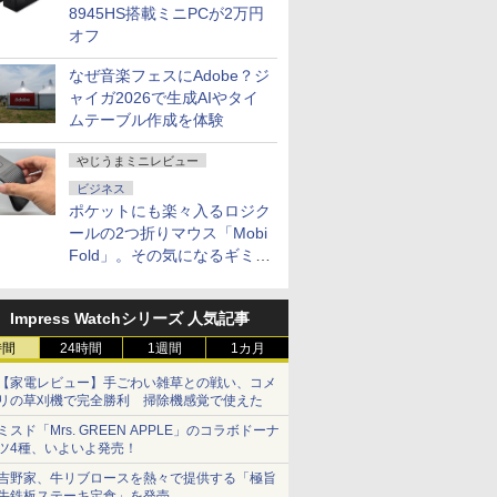
8945HS搭載ミニPCが2万円
オフ
なぜ音楽フェスにAdobe？ジ
ャイガ2026で生成AIやタイ
ムテーブル作成を体験
やじうまミニレビュー
ビジネス
ポケットにも楽々入るロジク
ールの2つ折りマウス「Mobi
Fold」。その気になるギミッ
クとは？
Impress Watchシリーズ 人気記事
時間
24時間
1週間
1カ月
【家電レビュー】手ごわい雑草との戦い、コメ
リの草刈機で完全勝利 掃除機感覚で使えた
ミスド「Mrs. GREEN APPLE」のコラボドーナ
ツ4種、いよいよ発売！
吉野家、牛リブロースを熱々で提供する「極旨
牛鉄板ステーキ定食」を発売