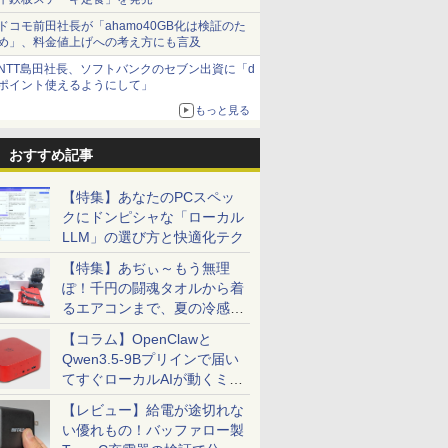
ドコモ前田社長が「ahamo40GB化は検証のた
め」、料金値上げへの考え方にも言及
NTT島田社長、ソフトバンクのセブン出資に「d
ポイント使えるようにして」
もっと見る
おすすめ記事
【特集】あなたのPCスペッ
クにドンピシャな「ローカル
LLM」の選び方と快適化テク
【特集】あぢぃ～もう無理
ぽ！千円の闘魂タオルから着
るエアコンまで、夏の冷感グ
ッズ一挙紹介
【コラム】OpenClawと
Qwen3.5-9Bプリインで届い
てすぐローカルAIが動くミニ
PC「SER9 Pro」
【レビュー】給電が途切れな
い優れもの！バッファロー製