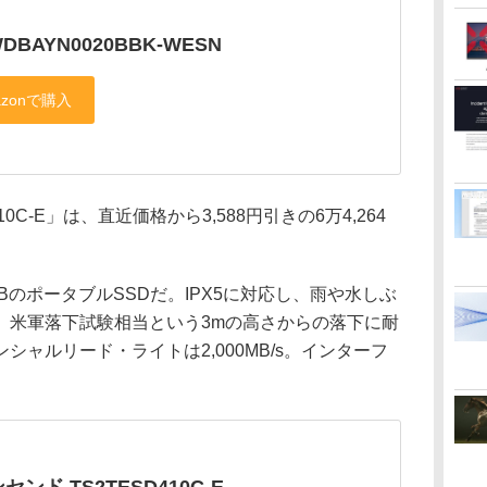
DBAYN0020BBK-WESN
C-E」は、直近価格から3,588円引きの6万4,264
2TBのポータブルSSDだ。IPX5に対応し、雨や水しぶ
、米軍落下試験相当という3mの高さからの落下に耐
ャルリード・ライトは2,000MB/s。インターフ
センド TS2TESD410C-E