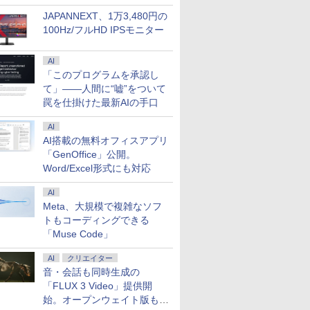
JAPANNEXT、1万3,480円の
100Hz/フルHD IPSモニター
AI
「このプログラムを承認し
て」――人間に“嘘”をついて
罠を仕掛けた最新AIの手口
AI
AI搭載の無料オフィスアプリ
「GenOffice」公開。
Word/Excel形式にも対応
AI
Meta、大規模で複雑なソフ
トもコーディングできる
「Muse Code」
AI
クリエイター
音・会話も同時生成の
「FLUX 3 Video」提供開
始。オープンウェイト版も計