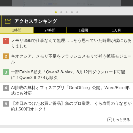
●
●
●
●
●
アクセスランキング
1時間
24時間
1週間
1カ月
メモリ8GBで仕事なんて無理……そう思っていた時期が僕にもあ
りました
キオクシア、メモリ不足をフラッシュメモリで補う拡張モジュー
ル
一部Fable 5超え「Qwen3.8-Max」8月12日ダウンロード可能
に！Qwen3.8-27Bも順次
AI搭載の無料オフィスアプリ「GenOffice」公開。Word/Excel形
式にも対応
【本日みつけたお買い得品】魚のプロ厳選、くら寿司のうなぎが
約1,500円オトク！
もっと見る