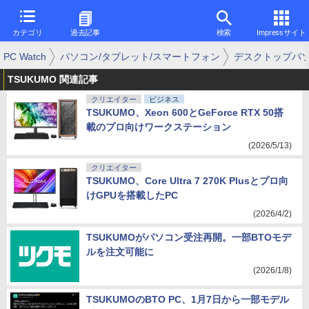
カテゴリ
過去記事
検索
Impressサイト
PC Watch
パソコン/タブレット/スマートフォン
デスクトップパ
TSUKUMO 関連記事
クリエイター
ビジネス
TSUKUMO、Xeon 600とGeForce RTX 50搭
載のプロ向けワークステーション
(2026/5/13)
クリエイター
TSUKUMO、Core Ultra 7 270K Plusとプロ向
けGPUを搭載したPC
(2026/4/2)
TSUKUMOがパソコン受注再開。一部BTOモデ
ルを注文可能に
(2026/1/8)
TSUKUMOのBTO PC、1月7日から一部モデル