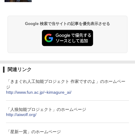
X15pro
ONE PIECE モノクロ版 115 (ジャンプコミッ
￥52,900
クスDIGITAL)
Google 検索で当サイトの記事を優先表示させる
￥594
異世界居酒屋「のぶ」(22) (角川コミックス・
エース)
￥832
関連リンク
「きまぐれ人工知能プロジェクト 作家ですのよ」のホームペー
ジ
HUNTER×HUNTER モノクロ版 39 (ジャンプ
http://www.fun.ac.jp/~kimagure_ai/
コミックスDIGITAL)
￥572
「人狼知能プロジェクト」のホームページ
http://aiwolf.org/
スーパーの裏でヤニ吸うふたり 9巻 (デジタル
版ビッグガンガンコミックス)
「星新一賞」のホームページ