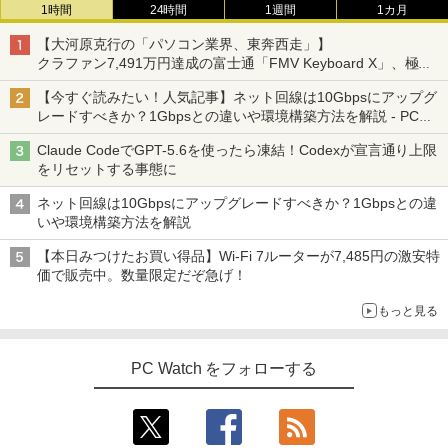
1時間
24時間
1週間
1カ月
【大河原克行の「パソコン業界、東奔西走」】
クラファン7,491万円達成の富士通「FMV Keyboard X」、極限
の静音化を追求
【今すぐ読みたい！人気記事】ネット回線は10Gbpsにアップグ
レードすべきか？1Gbpsとの違いや環境構築方法を解説 - PC
Watch
Claude CodeでGPT-5.6を使ったら凍結！Codexが宣言通り上限
をリセットする事態に
ネット回線は10Gbpsにアップグレードすべきか？1Gbpsとの違
いや環境構築方法を解説
【本日みつけたお買い得品】Wi-Fi 7ルーターが7,485円の激安特
価で販売中。数量限定だぞ急げ！
もっと見る
PC Watch をフォローする