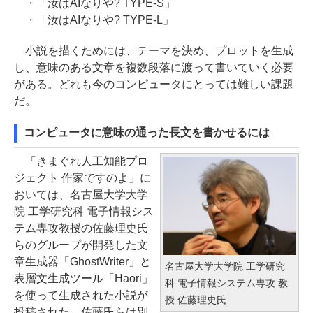
・「汝はAIなりや? TYPE-S」
・「汝はAIなりや? TYPE-L」
小説を描くためには、テーマを決め、プロットを生成
し、意味のある文章を複数段落に渡って書いていく必要
がある。どれも今のコンピュータにとっては難しい課題
だ。
コンピュータに意味の通った長文を書かせるには
「きまぐれ人工知能プロ
ジェクト 作家ですのよ」に
おいては、名古屋大学大学
院 工学研究科 電子情報シス
テム専攻教授の佐藤理史氏
らのグループが開発した文
章生成器「GhostWriter」と
名古屋大学大学院 工学研究
表層文生成ツール「Haori」
科 電子情報システム専攻 教
を使って生成された小説が
授 佐藤理史氏
投稿された。佐藤氏らは別