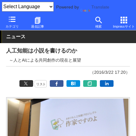
Powered by
Translate
PC Watch
市場
技術
その他
カテゴリ
過去記事
検索
Impressサイト
ニュース
人工知能は小説を書けるのか
～人とAIによる共同創作の現在と展望
（2016/3/22 17:20）
リスト