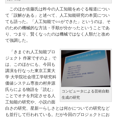
このほか佐藤氏は昨今の人工知能をめぐる報道につい
て「誤解がある」と述べて、人工知能研究の本質につい
ても語った。「人工知能で○○ができた」というのは、そ
のための機械的な方法・手順が分かったということであ
り、つまり、賢くなったのは機械ではなく人類だと改め
て強調した。
「きまぐれ人工知能プロ
ジェクト 作家ですのよ」で
は、このほかにも、今回も
講演を行なった東京工業大
学 大学院社会理工学研究科
価値システム専攻の村井源
氏らによる物語を「読む」
コンピュータによる芸術自動
ことでオチを判定させる人
生成の研究
工知能の研究や、小説の面
白さの研究、星新一らしさとは何かについての研究など
も並行して行われている。だが今回のプロジェクトにお