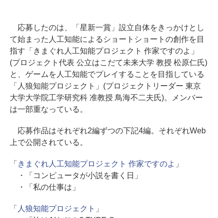
応募したのは、「星新一賞」設立自体をきっかけとし
て始まった人工知能によるショートショートの創作を目
指す「きまぐれ人工知能プロジェクト 作家ですのよ」
(プロジェクト代表 公立はこだて未来大学 教授 松原仁氏)
と、ゲームを人工知能でプレイすることを目指している
「人狼知能プロジェクト」(プロジェクトリーダー 東京
大学大学院工学研究科 准教授 鳥海不二夫氏)。メンバー
は一部重なっている。
応募作品はそれぞれ2編ずつの下記4編。それぞれWeb
上で公開されている。
「
きまぐれ人工知能プロジェクト 作家ですのよ
」
・「コンピュータが小説を書く日」
・「私の仕事は」
「
人狼知能プロジェクト
」