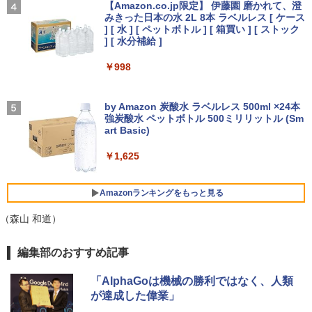
ラ×テンキー】富士通 LIFEBOOK A5510/
レスイヤホン bluetooth イヤホン V12 小型
【Amazon.co.jp限定】 伊藤園 磨かれて、澄
Core i5-10210U/メモリ: 8GB/16GB/32G
軽量 ブルートゥースHi-Fi 最大36時間再生 ぶ
みきった日本の水 2L 8本 ラベルレス [ ケース
￥250
【IPSパネル/フレームレス】 液晶モニタ
￥2,750
4
B/SSD:256GB/512GB/1TB/Wi-fi/Blueto
るーとゅーす コードレス ENCノイズキャン
] [ 水 ] [ ペットボトル ] [ 箱買い ] [ ストック
ー 27インチ PS5 対応 フルHD スピーカ
oth/15.6型/HDMI/USB3.2/パソコン 中古
セリング 自動ペアリング Type-C充電 マイク
] [ 水分補給 ]
【Windows11】 【超小型】 DELL Opti
ー 内蔵 VESA 対応 リフレッシュレート 1
4
PC 中古ノートパソコン Windows11
付き 防水 タッチ式音量調整 スポーツ/通勤/通
Plex 3060 Micro マイクロ MFF 第8世代
00Hz HDMI RGB JAPANNEXT JN-IPS27
学/WEB会議(ホワイト)
￥998
Core i5 8400T/1.70GHz 8GB SSD256G
1FHD 27型 JNIPS271FHD ジャパンネク
￥36,800
B M.2 NVMe Windows11 64bit WPSOff
スト モニター ディスプレイ 液晶 液晶デ
On My Road (Stadium ver.)
VI/NYL #030 Kis-My-Ft2 [ VI/NYL編集部
5
￥1,964
ice 無線LAN 中古パソコン デスクトップ
ィスプレイ PS3 PS4 Switch
]
パソコン PC 【中古】
by Amazon 炭酸水 ラベルレス 500ml ×24本
￥250
￥19,800
強炭酸水 ペットボトル 500ミリリットル (Sm
￥2,200
中古ノートパソコン Lenovo ThinkPad
Xiaomi シャオミ REDMI Buds 8 Lite ワイヤ
￥22,500
art Basic)
4
T14 第10世代 Core i5 Windows11 Pro
レスイヤホン Bluetooth 5.4 ノイズキャンセ
Office 2024付き メモリ16GB SSD512G
リング ANC 36時間再生
￥1,625
B/1TB選択可 14型 軽量 モバイル ビジネ
ゲーミングモニター 24.5インチ 200Hz /
5
ス 在宅勤務 学生向け
￥3,480
中古パソコン 一体型 富士通 ESPRIMO
165Hz / 144Hz モニター 1ms pcモニタ
5
WF1/B1 FMVWB1F1B Windows11 Cele
ー 1920*1080 FHD HDR パソコン モニタ
Amazonランキングをもっと見る
￥34,980
ron 3865U 1.8GHz メモリ8GB 2TB 23.8
ー 非光沢 IPS VESA Freesync スピーカ
インチ Office付き DVD Webカメラ 無線
ー内蔵 cocopar HG-245HCW [1+1年保
（森山 和道）
LAN Bluetooth 3ヶ月保証 wd2670 中古
証]
薬屋のひとりごと 17巻 (デジタル版ビッグガ
【6,000円クーポンOFF】 ノートパソコ
編集部のおすすめ記事
￥22,800
￥22,999
5
ンガンコミックス)
ン 15.6インチ ノートPC Intel N95 12GB
メモリ 512GB SSD 大容量バッテリー Wi
「AlphaGoは機械の勝利ではなく、人類
ndows11 USB3.2 Type-C FHD パソコン
￥770
が達成した偉業」
静音 office デスクトップ オフィス pc テ
ンキー付 軽量 日本語キーボード BMAX