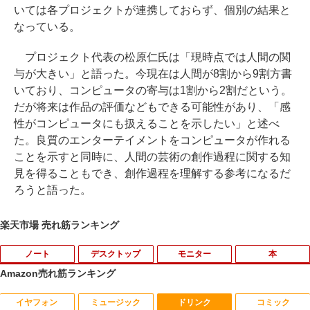
いては各プロジェクトが連携しておらず、個別の結果と
なっている。
プロジェクト代表の松原仁氏は「現時点では人間の関
与が大きい」と語った。今現在は人間が8割から9割方書
いており、コンピュータの寄与は1割から2割だという。
だが将来は作品の評価などもできる可能性があり、「感
性がコンピュータにも扱えることを示したい」と述べ
た。良質のエンターテイメントをコンピュータが作れる
ことを示すと同時に、人間の芸術の創作過程に関する知
見を得ることもでき、創作過程を理解する参考になるだ
ろうと語った。
楽天市場 売れ筋ランキング
ノート
デスクトップ
モニター
本
Amazon売れ筋ランキング
イヤフォン
ミュージック
ドリンク
コミック
超得5,000円OFF&P10倍｜高性能Core i5
中古パソコン 一体型 富士通 ESPRIMO F
【エントリーで最大全額ポイント還元｜
おいしい！イラストレッスン クレパス