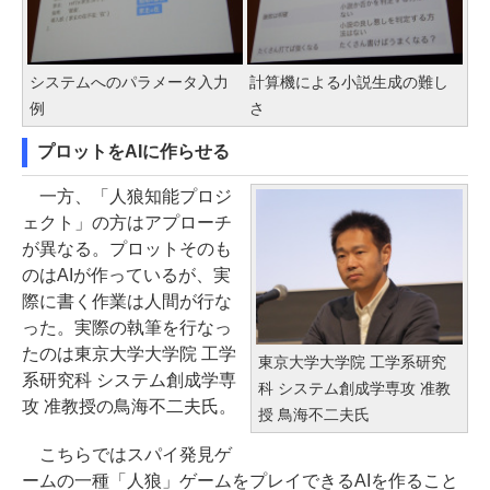
システムへのパラメータ入力
計算機による小説生成の難し
例
さ
プロットをAIに作らせる
一方、「人狼知能プロジ
ェクト」の方はアプローチ
が異なる。プロットそのも
のはAIが作っているが、実
際に書く作業は人間が行な
った。実際の執筆を行なっ
たのは東京大学大学院 工学
東京大学大学院 工学系研究
系研究科 システム創成学専
科 システム創成学専攻 准教
攻 准教授の鳥海不二夫氏。
授 鳥海不二夫氏
こちらではスパイ発見ゲ
ームの一種「人狼」ゲームをプレイできるAIを作ること