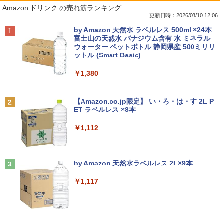
1
1
1
1
Amazon ドリンク の売れ筋ランキング
第10世代｜新生活応援 豪華特典付き｜最
H52/S FMVF52SW Windows10 Celeron
8/11まで】 PHILIPS｜フィリップス USB
で描きました [ momo ]
大180日保証｜中古ノートパソコン Wind
1005M 1.90GHz メモリ4GB 1TB 21.5イ
-C接続 PCモニター ブラック 24E1N130
更新日時：2026/08/10 12:06
ows11 office付き ｜中古ノートパソコン
ンチ Office付き DVD Webカメラ 無線L
0A/11 [23.8型 /フルHD(1920×1080) /ワ
￥1,518
Anker Soundcore P40i オフホワイト
BRUCE WAYNE feat. Flo Milli, ATL Jacob
by Amazon 天然水 ラベルレス 500ml ×24本
15.6 テンキー付き｜中古ノートパソコン
AN 3ヶ月保証 wd2685 中古
イド /100Hz]
[Explicit]
富士山の天然水 バナジウム含有 水 ミネラル
第10世代｜ノートパソコン｜PC｜中古パ
ウォーター ペットボトル 静岡県産 500ミリリ
￥7,990
ソコン｜パソコン｜中古PC
￥15,800
￥19,620
ットル (Smart Basic)
￥250
￥39,800
80代になるとたいていボケるか死ぬ。70
2
￥1,380
代は神様から与えられた特別な時間 （幻
冬舎新書） [ 林真理子 ]
【★最大100%ポイント】おまかせ 中古
Philips｜フィリップス 液晶ディスプレ
2
2
Anker Soundcore P31i ブラック
BRUCE WAYNE feat. Flo Milli, ATL Jacob
パソコン Windows XP Core i5 メモリ 4
イ(23.8型/IPS/FullHD 1920×1080/100H
[Explicit]
【Amazon.co.jp限定】 い・ろ・は・す 2L P
MS Office 2024 H&B 搭載｜Microsoft S
GB HDD 500GB DVDドライブ搭載 リフ
z/1ms)(ブラック) 24E1N1300A/11
￥1,034
2
ET ラベルレス ×8本
￥5,990
urface Book 2 中古｜中古ノートパソコ
レッシュPC デスクトップ キーボード＆
￥250
ン Windows11 Office付 13.5型｜Core i
マウスセット 中古 安心保証 初期設定不
￥19,620
￥1,112
5 第8世代 メモリ 8GB SSD 256GB｜WE
要 液晶モニター ディスプレイ
Bカメラ 無線 Wi-Fi 顔認証 USB-C 純正
[9月上旬より発送予定][新品]ちいかわ な
3
キーボード付属 サーフェス サーフェイス
￥16,800
んか小さくてかわいいやつ (1-8巻 最新
ノートパソコン
Anker Soundcore Liberty 5 ミッドナイトブ
On My Road (Stadium ver.)
刊) 全巻セット [入荷予約]
フィリップス（ディスプレイ） 221S9A/
3
ラック
by Amazon 天然水ラベルレス 2L×9本
11 [21.5型液晶ディスプレイ/1920×1080/
￥39,800
￥250
HDMI、D-Sub/スピーカー：あり/5年間
￥9,900
￥14,990
￥1,117
【中古】NEC◆デスクトップパソコン L
フル保証]
3
AVIE Desk All-in-one DA370/FAW [ファ
インホワイト]//【パソコン】
￥9,880
【★最大100%ポイント】【新生活応援・
3
地球の歩き方 スター・ウォーズ [ 地球
4
2026】【Office 2024 H&B】【WEBカメ
【2026年アップグレード版】AOKIMI ワイヤ
見知らぬ糸
￥17,160
の歩き方編集室 ]