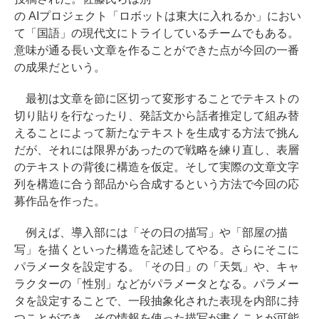
の AIプロジェクト「ロボットは東大に入れるか」におい
て「国語」の現代文にトライしているチームでもある。
意味が通る長い文章を作ることができた点が今回の一番
の成果だという。
最初は文章を節に区切って変形することでテキストの
切り貼りを行なったり、発話文から話者推定して組み替
えることによって新たなテキストを生成する方法で挑ん
だが、それには限界があったので戦略を練り直し、表層
のテキストの背後に構造を仮定。そして実際の文章文字
列を構造に合う部品から合成するという方法で今回の応
募作品を作った。
例えば、導入部には「その日の描写」や「部屋の描
写」を描くといった構造を記述してやる。さらにそこに
パラメータを設定する。「その日」の「天気」や、キャ
ラクターの「性別」などがパラメータとなる。パラメー
タを設定することで、一段抽象化された表現を内部に持
つことができ、その情報を使った描写が書くことが可能