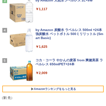
by Amazon 天然水ラベルレス 2L×9本
￥1,925
モバイルモニター 15.6インチ InnoView
3
￥250
モバイルディスプレイ 自立型 1920*1080
￥14,990
￥1,117
【1500円OFFクーポン】【訳アリ】【W
FHD ポータブルモニター IPS液晶パネル
3
EBカメラ＋フルHD】ノートパソコン 中
薄型 軽量 持ち運び 壁掛けに対応 Switc
古パソコン 13.3インチ SSD256GB メモ
h/PS3/PS4/PS5/Xbox One/PC/スマホ/U
リ8GB Core i5-1135G7 第11世代 Micro
SBType-C/標準HDMI対応【選べる種
高校野球神奈川グラフ（2026） 第108回
4
soft Office付き Windows11 東芝 dyna
類】タッチ/ケース付き/4Kタイプ
【2026年アップグレード版】AOKIMI ワイヤ
On My Road (Stadium ver.)
全国高校野球選手権神奈川大会 [ 神奈川
book G83 中古 PC パソコン ノートPC S
レスイヤホン bluetooth イヤホン V12 小型
新聞社 ]
by Amazon 炭酸水 ラベルレス 500ml ×24本
SD1TB メモリ16GB 軽量 薄型 ダイナブ
軽量 ブルートゥースHi-Fi 最大36時間再生 ぶ
強炭酸水 ペットボトル 500ミリリットル (Sm
￥8,980
￥250
ック
るーとゅーす コードレス ENCノイズキャン
art Basic)
￥2,200
セリング 自動ペアリング Type-C充電 マイク
付き 防水 タッチ式音量調整 スポーツ/通勤/通
￥29,800
￥1,625
学/WEB会議(ホワイト)
11.6インモバイルモニターIPS小型ディス
4
プレイ 1366x768 防眩光 薄型 軽量USB
BUGS LIFE
魔女と傭兵（9） 【電子書籍】[ 宮木真人
5
￥1,964
Type-C HDMIサブモニター スピーカー内
]
コカ・コーラ やかんの麦茶 from 爽健美茶 ラ
ノートパソコン 14インチ 新品 Windows
蔵Rasp PI5 /PC/Macなど対応ポータブル
ベルレス 650mlPET×24本
4
￥250
11 Pro Office搭載 日本語キーボード メ
ディスプレイ (ブラック, 11.6)
￥792
モリ 8GB SSD 128GB 256GB 512GB 1
Xiaomi シャオミ REDMI Buds 8 Lite ワイヤ
￥2,009
TB Webカメラ WiFi Bluetooth 選べる
レスイヤホン Bluetooth 5.4 ノイズキャンセ
￥9,280
カラー 14型 薄型 軽量 初心者 学習向け P
リング ANC 36時間再生
C ピンク シルバー 最短当日出荷
￥3,480
Amazonランキングをもっと見る
￥29,800
【お買い物マラソ開催中！P最大31.5%還
5
元】5年保証/Type-C/100Hz 24インチ モ
（劉 尭）
ニター USB-C IPSパネル スピーカー内蔵
HDR10 Adaptive Sync VESA対応 チル