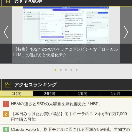
おすすめ記事
【特集】あなたのPCスペックにドンピシャな「ローカル
LLM」の選び方と快適化テク
●
●
●
●
●
アクセスランキング
1時間
24時間
1週間
1カ月
HBMの速さとSSDの大容量を兼ね備えた「HBF」
【本日みつけたお買い得品】モトローラのスマホが約1万7,000
円で購入可能
Claude Fable 5、格下モデルに回される不満が85%減。生物学の