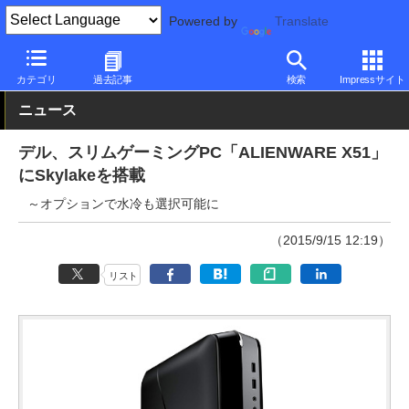
Powered by
Translate
PC Watch
パソコン/タブレット/スマートフォン
ゲーミングパソ
カテゴリ
過去記事
検索
Impressサイト
ニュース
デル、スリムゲーミングPC「ALIENWARE X51」
にSkylakeを搭載
～オプションで水冷も選択可能に
（2015/9/15 12:19）
リスト