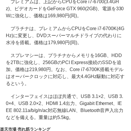
プレミアムは、上記からCPUをCore i7-6700(3.4GH
z)、ビデオカードをGeForce GTX 960(2GB)、電源を330
Wに強化し、価格は169,980円(同)。
プラチナは、プレミアムからCPUをCore i7-6700K(4G
Hz)に変更し、DVDスーパーマルチドライブの代わりに
水冷を搭載。価格は179,980円(同)。
スプレマシーは、プラチナからメモリを16GB、HDD
を2TBに強化し、256GBのPCI Express接続のSSDを追
加。価格は219,980円。なお、Core i7-6700K搭載モデル
はオーバークロックに対応し、最大4.4GHz駆動に対応す
るという。
インターフェイスはほぼ共通で、USB 3.1×2、USB 3.
0×4、USB 2.0×2、HDMI 1.4出力、Gigabit Ethernet、IE
EE 802.11a/b/g/n/ac対応無線LAN、Bluetooth音声入出力
などを備える。重量は約5.5kg。
楽天市場 売れ筋ランキング