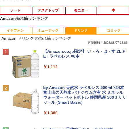
ノート
デスクトップ
モニター
本
Amazon売れ筋ランキング
イヤフォン
ミュージック
ドリンク
コミック
Amazon(アマゾン) タブレットPC New F
PHILIPS/フィリップス 241V8/11 / 23.8型
なぜ、あの人のがんは消えたのか？
1
1
1
Amazon ドリンク の売れ筋ランキング
ire Max 11(2023年発売) グレー B0B2SD
ワイド 液晶ディスプレイ FullHD/HDMI
8BVX ［11型 /Wi-Fiモデル /ストレージ：
ケーブル標準添付【中古/送料無料】※沖
更新日時：2026/08/07 18:06
￥3,828
64GB］ B0B2SD8BVX [振込不可]
縄、離島を除く
Anker Soundcore P40i ブラック
BRUCE WAYNE feat. Flo Milli, ATL Jacob
【Amazon.co.jp限定】 い・ろ・は・す 2L P
[Explicit]
ET ラベルレス ×8本
￥19,980
￥5,500
￥7,990
￥250
￥1,112
トランスフォーマーFANBOOK 2026
2
【新古品】2026年福袋 ノートパソコン
【良い】送料無料 TF: PHILIPS / フィ
2
2
Windows11 ノートPC 14インチノート
リップス 23.8型 ワイド HDMI 24インチ
￥2,500
Anker Soundcore P31i ブラック
BRUCE WAYNE feat. Flo Milli, ATL Jacob
by Amazon 天然水 ラベルレス 500ml ×24本
パソコン 4GB 64GB パソコンOffice搭載
液晶モニター 243V7Q フルHD(1920x10
[Explicit]
富士山の天然水 バナジウム含有 水 ミネラル
薄型ノートPC インテルCeleron 第11世
80) スピーカー搭載 動作良品 中古
ウォーター ペットボトル 静岡県産 500ミリリ
￥5,990
代 日本語キーボードデュアル USB3.0 WI
【3ケ月保証】
ットル (Smart Basic)
￥250
FI Bluetooth テレワーク応援 初心者向
け
￥6,480
￥1,380
機動警察パトレイバーシバシゲオ×ぴあ
3
￥21,800
（ぴあMOOK）
Anker Soundcore Liberty 5 ミッドナイトブ
On My Road (Stadium ver.)
ラック