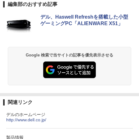
薬屋のひとりごと 17巻 (デジタル版ビッグガ
編集部のおすすめ記事
超軽量 フルHD｜富士通 U939｜中古ノー
ト調整可 オフィス用PCモニター フレー
5
ンガンコミックス)
トパソコン Windows11 office付き｜Co
ムレス Type-C/HDMIポート 高画質 FHD
re i5 第8世代｜メモリ 8GB SSD 256GB
フルHD 液晶モニター Minifire MF24X3C
デル、Haswell Refreshを搭載した小型
￥770
｜フルHD｜中古ノートパソコン 軽量｜
ゲーミングPC「ALIENWARE X51」
モバイルPC｜Fujitsu｜ノートパソコン
￥11,999
｜ノートPC｜中古パソコン｜パソコン｜
中古PC
異世界居酒屋「のぶ」(22) (角川コミックス・
￥29,800
エース)
Google 検索で当サイトの記事を優先表示させる
￥832
ONE PIECE モノクロ版 115 (ジャンプコミッ
クスDIGITAL)
￥594
関連リンク
デルのホームページ
http://www.dell.co.jp/
HUNTER×HUNTER モノクロ版 39 (ジャンプ
コミックスDIGITAL)
￥572
製品情報