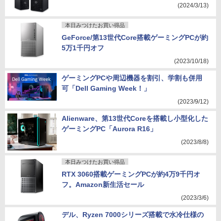
(2024/3/13)
本日みつけたお買い得品
GeForce/第13世代Core搭載ゲーミングPCが約
5万1千円オフ
(2023/10/18)
ゲーミングPCや周辺機器を割引、学割も併用
可「Dell Gaming Week！」
(2023/9/12)
Alienware、第13世代Coreを搭載し小型化した
ゲーミングPC「Aurora R16」
(2023/8/8)
本日みつけたお買い得品
RTX 3060搭載ゲーミングPCが約4万9千円オ
フ。Amazon新生活セール
(2023/3/6)
デル、Ryzen 7000シリーズ搭載で水冷仕様の