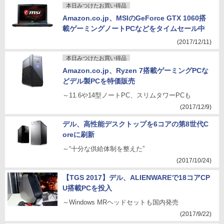
本日みつけたお買い得品
Amazon.co.jp、MSIのGeForce GTX 1060搭
載ゲーミングノートPCなどをタイムセール中
(2017/12/11)
本日みつけたお買い得品
Amazon.co.jp、Ryzen 7搭載ゲーミングPCな
どデル製PCを特価販売
～11.6や14型ノートPC、スリムタワーPCも
(2017/12/9)
デル、高性能デスクトップを6コアの第8世代C
oreに刷新
～“十分な供給体制を整えた”
(2017/10/24)
【TGS 2017】デル、ALIENWAREで18コアCP
U搭載PCを投入
～Windows MRヘッドセットも国内発売
(2017/9/22)