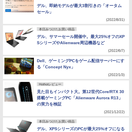
デル、即納モデルが最大3割引きの「オータム
セール」
(2022/8/31)
本日みつけたお買い得品
デル、サマーセール開催中。最大25%オフのXP
SシリーズやAlienware周辺機器など
(2022/6/7)
Dell、ゲーミングPCをゲーム配信サーバーにす
る「Concept Nyx」
(2022/1/3)
Hothotレビュー
見た目もインパクト大。第12世代Core/RTX 30
搭載ゲーミングPC「Alienware Aurora R13」
の実力を検証
(2021/12/22)
本日みつけたお買い得品
デル、XPSシリーズのPCが最大25%オフになる