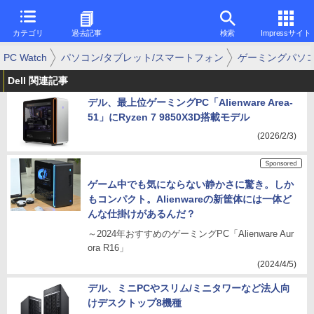
カテゴリ
過去記事
検索
Impressサイト
PC Watch
パソコン/タブレット/スマートフォン
ゲーミングパソ
Dell 関連記事
デル、最上位ゲーミングPC「Alienware Area-
51」にRyzen 7 9850X3D搭載モデル
(2026/2/3)
ゲーム中でも気にならない静かさに驚き。しか
もコンパクト。Alienwareの新筐体には一体ど
んな仕掛けがあるんだ？
～2024年おすすめのゲーミングPC「Alienware Aur
ora R16」
(2024/4/5)
デル、ミニPCやスリム/ミニタワーなど法人向
けデスクトップ8機種