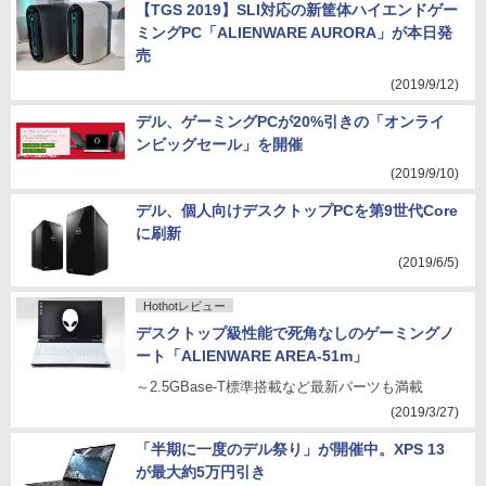
【TGS 2019】SLI対応の新筐体ハイエンドゲー
ミングPC「ALIENWARE AURORA」が本日発
売
(2019/9/12)
デル、ゲーミングPCが20%引きの「オンライ
ンビッグセール」を開催
(2019/9/10)
デル、個人向けデスクトップPCを第9世代Core
に刷新
(2019/6/5)
Hothotレビュー
デスクトップ級性能で死角なしのゲーミングノ
ート「ALIENWARE AREA-51m」
～2.5GBase-T標準搭載など最新パーツも満載
(2019/3/27)
「半期に一度のデル祭り」が開催中。XPS 13
が最大約5万円引き