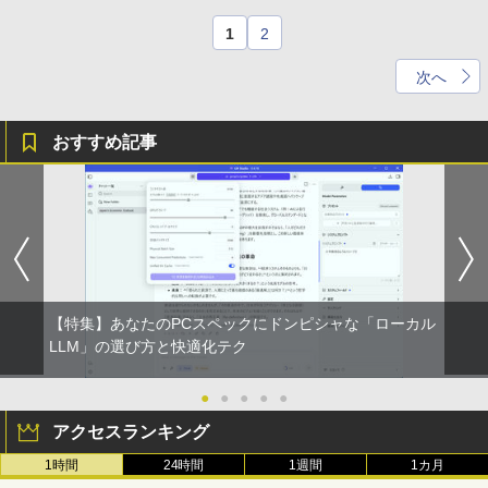
1
2
次へ
おすすめ記事
【特集】あなたのPCスペックにドンピシャな「ローカル
LLM」の選び方と快適化テク
●
●
●
●
●
アクセスランキング
1時間
24時間
1週間
1カ月