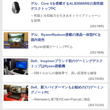
デル、Core Xを搭載するALIENWAREの高性能
デスクトップPC
～性能と冷却能力を引き出すトライアドシャーシ
を採用
(2017/9/5)
デル、Ryzen/Radeon搭載の液晶一体型PCを
国内発売
～Ryzen搭載ゲーミングPCも
(2017/6/9)
Dell、Inspironブランド初のゲーミングデスク
トップはRyzen搭載機
～599ドルからの価格帯で、高い拡張性も確保
(2017/5/30)
Dell、新スパイダーマンもお勧めの(?)ゲーミン
グノートPC
～Alienwareも第7世代Core+Pascalに強化
(2017/1/10)