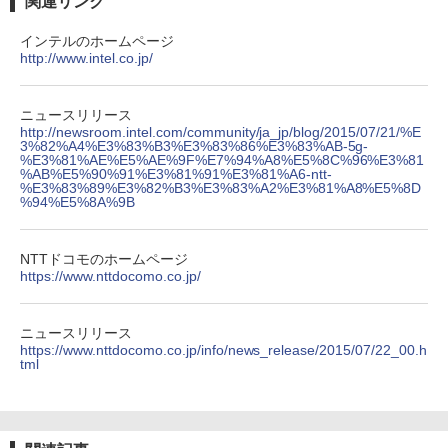
関連リンク
￥250
￥594
￥1,117
インテルのホームページ
http://www.intel.co.jp/
On My Road (Stadium ver.)
HUNTER×HUNTER モノクロ版 39 (ジャンプ
コミックスDIGITAL)
by Amazon 炭酸水 ラベルレス 500ml ×24本
ニュースリリース
強炭酸水 ペットボトル 500ミリリットル (Sm
￥250
http://newsroom.intel.com/community/ja_jp/blog/2015/07/21/%E
art Basic)
3%82%A4%E3%83%B3%E3%83%86%E3%83%AB-5g-
￥572
%E3%81%AE%E5%AE%9F%E7%94%A8%E5%8C%96%E3%81
%AB%E5%90%91%E3%81%91%E3%81%A6-ntt-
￥1,625
%E3%83%89%E3%82%B3%E3%83%A2%E3%81%A8%E5%8D
%94%E5%8A%9B
BUGS LIFE
スーパーの裏でヤニ吸うふたり 9巻 (デジタル
版ビッグガンガンコミックス)
【Amazon.co.jp限定】 伊藤園 磨かれて、澄
みきった日本の水 2L 8本 ラベルレス [ ケース
￥250
NTTドコモのホームページ
] [ 水 ] [ ペットボトル ] [ 箱買い ] [ ストック
￥810
https://www.nttdocomo.co.jp/
] [ 水分補給 ]
￥998
ニュースリリース
https://www.nttdocomo.co.jp/info/news_release/2015/07/22_00.h
tml