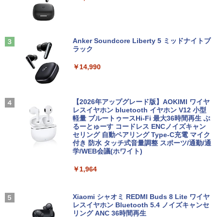
2
仕事用 学習用 中古PC 仕事 家庭 安い 激
世代 Core i5 メモリ16GB Nvme M.2 SS
フル保証]
安
D 512GB Office付き Webカメラ WiFi W
￥18,590
indows11 中古一体型
￥9,880
￥13,500
Anker Soundcore Liberty 5 ミッドナイトブ
￥49,800
ラック
【送料無料】HUNTER×HUNTER 1-39巻
3
ASUS エイスース 液晶ディスプレイ Ey
3
セット
￥14,990
【★最大100%ポイント】【新生活応援・
e Care [ 21.45型 / フルHD(1920×1080) /
3
2026】【Office 2019 H&B】【カメラ×F
【期間限定P15倍+最大10%OFFクーポ
ワイド ] ブラック VP227HF
3
￥19,096
HD】富士通 LIFEBOOK U939/第8世代 C
ン】 【3年保証】APPLE アップル MAC
ore i5/メモリ:8GB/M.2 SSD:256GB/512
MINI SSD256GB メモリ8GB APPLE Ma
￥10,980
GB/1TB/Wi-fi/Bluetooth/13.3型/HDMI/U
c OS X 中古 アウトレット 返品 送料無料
【2026年アップグレード版】AOKIMI ワイヤ
SB-C/USB3.1/パソコン 中古PC 中古ノー
中古デスクトップパソコン 中古パソコン
レスイヤホン bluetooth イヤホン V12 小型
トパソコン Windows11
デスクトップパソコン デスクトップ PC
軽量 ブルートゥースHi-Fi 最大36時間再生 ぶ
2027 青山学院中等部・直前対策合格セッ
4
るーとゅーす コードレス ENCノイズキャン
【期間限定5%OFFクーポン 8/12 10時ま
ト問題集(5冊) 中学受験 過去問の傾向と
4
セリング 自動ペアリング Type-C充電 マイク
￥25,800
￥55,000
で】 モニター 23.8インチ 144Hz FHD p
対策 / 参考書 自宅学習 送料無料 / 受験専
付き 防水 タッチ式音量調整 スポーツ/通勤/通
cモニター フリッカーレス FullHD ブル
門サクセス
学/WEB会議(ホワイト)
ーライトカット ノングレア ディスプレイ
HDMI 144hz pcモニター Adaptive-Syn
￥19,250
￥1,964
ノートパソコン 新品 14型 Office付き Wi
【ポイント10倍】美品 HP 400 G6 SF 9
c ブラック MAXZEN MJM24IC01 MJM2
4
4
ndows11 第11世代Intel メモリ8GB SSD
世代 Core i5 9500 メモリ8GB 16GB 32
4IC02-F144 マクスゼン
256GB/512GB 日本語キーボード 初期設
GB 新品M.2SSD256GB 512GB office付
定済 軽量 薄型 14インチ 学習用 PC 子ど
き デスクトップパソコン 中古パソコン P
Xiaomi シャオミ REDMI Buds 8 Lite ワイヤ
￥10,980
【全巻】 シャングリラ・フロンティア ～
5
も 11世代 インテル 1年保証 在宅勤務 テ
C Windows11 pro Win11 3画面対応 PC
レスイヤホン Bluetooth 5.4 ノイズキャンセ
クソゲーハンター、神ゲーに挑まんとす
レワーク ギフト 楽天1位 送料無料
800 600 G5 G4 モニタ セット オフィス
リング ANC 36時間再生
～ 1-27巻セット （KCデラックス） [ 硬