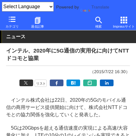
Powered by
Translate
PC Watch
市場
技術
Intel
カテゴリ
過去記事
検索
Impressサイト
ニュース
インテル、2020年に5G通信の実用化に向けてNTT
ドコモと協業
（2015/7/22 16:30）
リスト
インテル株式会社は22日、2020年の5Gのモバイル通
信の商用サービス提供開始に向けて、株式会社NTTドコ
モとの協力関係を強化していくと発表した。
5Gは20Gbpsを超える通信速度の実現による高速/大容
量化に加え、LTEの10分の1のレイテンシを実現できると