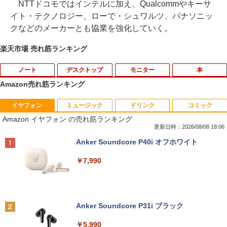
NTTドコモではインテルに加え、Qualcommやキーサ
イト・テクノロジー、ローで・シュワルツ、パナソニッ
クなどのメーカーとも協業を強化していく。
楽天市場 売れ筋ランキング
ノート
デスクトップ
モニター
本
Amazon売れ筋ランキング
イヤフォン
ミュージック
ドリンク
コミック
【★最大100%ポイント】【Windows X
【中古】 富士通・NEC・HP・Dell・Len
【期間限定P15倍+最大10%OFFクーポ
【本日限定★P最大29.5倍★お買い物マ
1
1
1
1
Amazon イヤフォン の売れ筋ランキング
P 搭載】大手メーカー おまかせ ノートパ
ovoなど有名メーカーから特選 店長セレ
ン】 【3年保証】DELL デル E2020H 中
ラソン+SUP★要エントリー】【中古/送
ソコン/Celeron Core2/メモリ:4GB/SSD:
クト おまかせデスクトップPC デュアル
古 アウトレット 返品 送料無料 中古ディ
料無料】13冊新品 ハンター協会公式ハン
更新日時：2026/08/08 18:06
128GB/15.6インチ 大画面/DVD/新品 マ
モニターセット WPS Office付き Windo
スプレイ 中古モニター ディスプレイ 液
ターズガイド付 全国送料無料! HUNTER
Anker Soundcore P40i オフホワイト
ウス 付き/中古ノートPC 中古ノートパソ
ws11-Pro メモリ8GB SSD256GB コアi5
晶 モニター 液晶モニター 液晶ディスプ
×HUNTER ＜1-39巻セット＞ / 冨樫義博 /
コン パソコン 中古パソコン
(第8世代以降)搭載 DVDドライブ 22イン
レイ 本体 パソコンモニター デュアル
全巻 漫画全巻 全巻セット ハンターxハン
￥7,990
チ以上液晶ディスプレイセット 中古パソ
ター/ハンターハンター
コン
￥9,999
￥5,500
￥18,590
￥35,800
Anker Soundcore P31i ブラック
中古パソコン 東芝TOSHIBA B35 15.6型
フィリップス（ディスプレイ） 221S9A/
2
2
第5世代Celeron メモリ8GB SSD128GB
11 [21.5型液晶ディスプレイ/1920×1080/
集英社 コンパクト版 学習まんが 日本の
2
￥5,990
Windows11 Office 2019搭載 在宅勤務
富士通 FMV K5010 AIO 23.8インチ 第10
HDMI、D-Sub/スピーカー：あり/5年間
歴史 全巻セット(全20巻+別巻2)