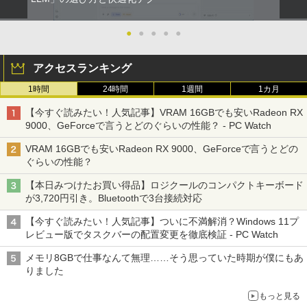
●
●
●
●
●
アクセスランキング
1時間
24時間
1週間
1カ月
【今すぐ読みたい！人気記事】VRAM 16GBでも安いRadeon RX
9000、GeForceで言うとどのぐらいの性能？ - PC Watch
VRAM 16GBでも安いRadeon RX 9000、GeForceで言うとどの
ぐらいの性能？
【本日みつけたお買い得品】ロジクールのコンパクトキーボード
が3,720円引き。Bluetoothで3台接続対応
【今すぐ読みたい！人気記事】ついに不満解消？Windows 11プ
レビュー版でタスクバーの配置変更を徹底検証 - PC Watch
メモリ8GBで仕事なんて無理……そう思っていた時期が僕にもあ
りました
もっと見る