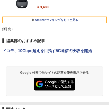
2024 搭載 選択可 8世代 10世代 DELL 13
梨菜 ]
11a
￥29,800
￥3,480
アイ・オー・データ機器 ワイド液晶ディ
5
スプレイ 23.8型/LCD-A241DB
￥21,417
￥36,740
Amazonランキングをもっと見る
￥12,370
【期間限定破格金額！】新生活 新古品 W
5
in11搭載 パソコンノートパソコンoffice
（劉 尭）
付き 初心者向けノートPC 初期設定済 1
【エントリーでポイント100％還元チャ
5
5.6型 インテル高速CPU ランダムで発送
ンス】GMKtec G10 ミニPC【AMD Ryz
BRUCE WAYNE feat. Flo Milli, ATL Jacob
by Amazon 天然水 ラベルレス 500ml ×24本
薬屋のひとりごと 17巻 (デジタル版ビッグガ
メモリ4GB～ 高速SSD1TB 最大 フルHD
en 5 3500U DDR4 16GB 512GB/256GB/
編集部のおすすめ記事
[Explicit]
富士山の天然水 バナジウム含有 水 ミネラル
ンガンコミックス)
Webカメラ zoom 軽量薄型 無線 型番更
1T SSD】4C/8T 3.7GHz 64GB 16T拡張
ウォーター ペットボトル 静岡県産 500ミリリ
新で在庫処分
Windows11 Pro 8K/4K 3画面出力 LAN *
ドコモ、10Gbps超えを目指す5G通信の実験を開始
ットル (Smart Basic)
2 WiFi5 Bluetooth5.0 Nucbox みにpc
￥250
￥770
Ryzen 5 N95/N97/N100/4300U/N150よ
￥12,980
り高性能
￥1,380
￥61,999
BRUCE WAYNE feat. Flo Milli, ATL Jacob
異世界居酒屋「のぶ」(22) (角川コミックス・
Google 検索で当サイトの記事を優先表示させる
[Explicit]
エース)
【Amazon.co.jp限定】 い・ろ・は・す 2L P
ET ラベルレス ×8本
￥250
￥832
￥1,112
On My Road (Stadium ver.)
ONE PIECE モノクロ版 115 (ジャンプコミッ
クスDIGITAL)
by Amazon 天然水ラベルレス 2L×9本