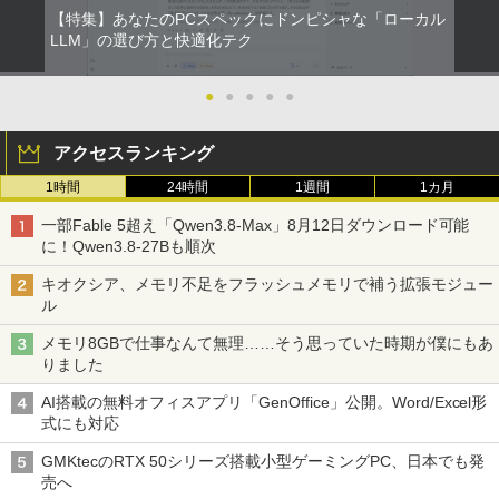
【特集】あなたのPCスペックにドンピシャな「ローカル
LLM」の選び方と快適化テク
●
●
●
●
●
アクセスランキング
1時間
24時間
1週間
1カ月
一部Fable 5超え「Qwen3.8-Max」8月12日ダウンロード可能
に！Qwen3.8-27Bも順次
キオクシア、メモリ不足をフラッシュメモリで補う拡張モジュー
ル
メモリ8GBで仕事なんて無理……そう思っていた時期が僕にもあ
りました
AI搭載の無料オフィスアプリ「GenOffice」公開。Word/Excel形
式にも対応
GMKtecのRTX 50シリーズ搭載小型ゲーミングPC、日本でも発
売へ