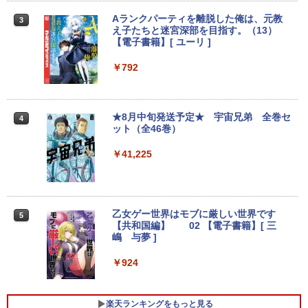
SD256GB 整備済み品 pc win11 os 中古
ion P330 初期設定済 すぐ使える 90日保
￥8,800
パソコン すぐ使える オフィス付きPC 送
証 送料無料
Aランクパーティを離脱した俺は、元教
3
料無料
え子たちと迷宮深部を目指す。（13）
￥12,980
【電子書籍】[ ユーリ ]
￥22,770
【楽天1位!1,600円OFFクーポン 8/4 20:
3
00-8/11 01:59】Xiaomi Monitor A24i 20
￥792
26 ディスプレイ 1080P 23.8インチ 144
【エントリーでポイント100％還元のチ
Hzリフレッシュレート sRGB99% 1670
3
ノートパソコン Surface Pro 5 高性能第
ャンス】GMKtec ミニpc G3S【Intel N9
万色 300nits ΔE＜1 低ブルーライト 大
3
7世代Core i5-7300U WEBカメラ内蔵 Wi
5 DDR4 8GB 256GB/512GB SSD】 4コ
画面 TÜV認証 目にやさしい 調整可能な
★8月中旬発送予定★ 宇宙兄弟 全巻セ
4
ndows 11 Pro MS 0ffice 2024選択可 1
ア 4スレッド mini pc Windows11 Pro
スタンド VESA
ット（全46巻）
2.3型 2K液晶(2560x1440) Wi-Fi Mini-D
最大3.4GHz WIFI5 BT5.0 小型 M.2 2242
P Bluetooth SurfaceConnect USB3.0
ミニパソコン 2画面 超静音 超軽量 高性
￥12,580
￥41,225
能 みにpc nucbox 省エネ 小型 コンパク
ト
￥24,890
￥51,505
MAXZEN ゲーミングモニター 23.8イン
4
チ 180Hz FHD (1920×1080) HDMI2.1 D
乙女ゲー世界はモブに厳しい世界です
5
MS Office 2024 H&B 搭載｜中古ノート
P1.4 sRGB128％ IPS Adaptive-Sync ブ
4
【共和国編】 02 【電子書籍】[ 三
パソコン Windows11 Office付｜Dynab
ルーライトカット 非光沢 フリッカーフリ
嶋 与夢 ]
ook B55M Core i5 第8世代 8265U メモ
【中古】HP Pro Mini 400 G9 Core i5-12
ー ホワイト MGM24CH01-F180 マクス
4
リ 8GB SSD 256GB 15.6型 WEBカメラ
500T メモリ16GB SSD256GB Windows
ゼン
￥924
テンキー HDMI 無線 Wi-Fi 整備済み 新品
11Pro 省スペース 小型 デスクトップPC
無線マウス セキュリティソフト 無料プレ
￥12,980
ゼント
￥49,500
楽天ランキングをもっと見る