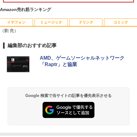
￥29,800
Amazon売れ筋ランキング
【2K 光沢パネル 超軽量470g】モバイル
5
【展示品・代引不可】 富士通 FUJITSU
モニター 14インチ 2K 2160x1440 3:2 ア
5
デスクトップPC FMV Desktop Fシリー
スペクト 100%sRGB 400cd/m? 光沢IPS
イヤフォン
ミュージック
ドリンク
コミック
MS Office 2024 H&B 搭載｜14型 WEB
ズ F55-K1 23.8型/ Core i5-1235U/ メモ
パネル 色鮮やか 470g 超軽量 Type-C対
5
（劉 尭）
カメラ 指紋認証 搭載モデル｜中古 ノー
リ 16GB/ SSD 512GB/ Windows 11/ 20
応 miniHDMI モニター サブディスプレイ
トパソコン Windows11 Office 付き｜D
24 Office付き/ 2025年1月モデル
テレワーク EVICIV
ell Latitude 5400｜Core i5 第8世代 以
Anker Soundcore P40i オフホワイト
BRUCE WAYNE feat. Flo Milli, ATL Jacob
【Amazon.co.jp限定】 い・ろ・は・す 2L P
薬屋のひとりごと 17巻 (デジタル版ビッグガ
編集部のおすすめ記事
降 1.60GHz 4コア 8スレッド メモリ 8G
￥149,800
￥12,999
[Explicit]
ET ラベルレス ×8本
ンガンコミックス)
B SSD 256GB｜中古パソコン 中古ノー
￥7,990
トパソコン 中古PC
AMD、ゲームソーシャルネットワーク
￥250
￥1,112
￥770
「Raptr」と協業
￥29,800
Anker Soundcore P31i ブラック
BRUCE WAYNE feat. Flo Milli, ATL Jacob
by Amazon 天然水 ラベルレス 500ml ×24本
異世界居酒屋「のぶ」(22) (角川コミックス・
[Explicit]
富士山の天然水 バナジウム含有 水 ミネラル
エース)
ウォーター ペットボトル 静岡県産 500ミリリ
￥5,990
Google 検索で当サイトの記事を優先表示させる
ットル (Smart Basic)
￥250
￥832
￥1,380
Anker Soundcore Liberty 5 アプリコットピ
On My Road (Stadium ver.)
ONE PIECE モノクロ版 115 (ジャンプコミッ
ンク
クスDIGITAL)
by Amazon 炭酸水 ラベルレス 500ml ×24本
強炭酸水 ペットボトル 500ミリリットル (Sm
￥250