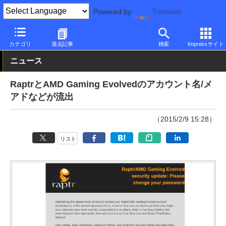
Powered by
Translate
PC Watch
市場
セキュリティ
AMD
カテゴリ
過去記事
検索
Impressサイト
ニュース
RaptrとAMD Gaming Evolvedのアカウント名/メ
アドなどが流出
（2015/2/9 15:28）
リスト