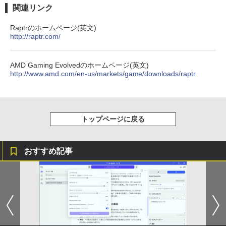
art Basic)
￥-
￥594
関連リンク
￥1,625
Raptrのホームページ(英文)
http://raptr.com/
【2026年アップグレード版】AOKIMI ワイヤ
On My Road (Stadium ver.)
HUNTER×HUNTER モノクロ版 39 (ジャンプ
レスイヤホン bluetooth イヤホン V12 小型
コミックスDIGITAL)
by Amazon 天然水ラベルレス 2L×9本
軽量 ブルートゥースHi-Fi 最大36時間再生 ぶ
￥250
るーとゅーす コードレス ENCノイズキャン
￥572
AMD Gaming Evolvedのホームページ(英文)
￥1,117
セリング 自動ペアリング Type-C充電 マイク
http://www.amd.com/en-us/markets/game/downloads/raptr
付き 防水 タッチ式音量調整 スポーツ/通勤/通
学/WEB会議(ホワイト)
BUGS LIFE
スーパーの裏でヤニ吸うふたり 9巻 (デジタル
￥1,964
版ビッグガンガンコミックス)
コカ・コーラ やかんの麦茶 from 爽健美茶 ラ
トップページに戻る
ベルレス 650mlPET×24本
￥250
￥810
Xiaomi シャオミ REDMI Buds 8 Lite ワイヤ
￥2,009
レスイヤホン Bluetooth 5.4 ノイズキャンセ
おすすめ記事
リング ANC 36時間再生
￥2,980