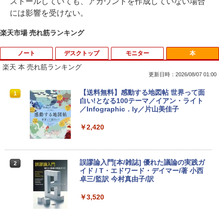
ストールしていても、アカウントを作成していない場合
には影響を受けない。
楽天市場 売れ筋ランキング
ノート
デスクトップ
モニター
本
楽天 本 売れ筋ランキング
更新日時：2026/08/07 01:00
中古ノートパソコン 新生活セット 2026
【訳あり品】中古パソコン | NEC | Mate
【500円クーポン＋ポイント最大31.5%還
【送料無料】感動する地図帖 世界って面
1
1
1
1
Windows11搭載 Office付き 15.6型 大手
MKM34B-1 | Windows11 | デスクトップ
元！】モバイルモニター 15.6 インチ FH
白い!となる100テーマ／イアン・ライト
メーカー 第6〜8世代 Core i3/i5 メモリ8
| 一年保証 | 第7世代 | Core i5 7500 3.4
D 1920×1080 1080P Fast IPS パネル 非
／Infographic．ly／片山美佳子
GB SSD最大1TB 高速SSD搭載 初期設定
(〜最大3.8)GHz | MEM:8GB | SSD:256G
光沢 1000:1 高コントラスト 超軽量 600
済み テレワーク応援 在宅勤務 学生向け
B | DVD-ROM | 無線LAN:あり | Win11Pr
g スピーカー内蔵 Type-C/HDMI 接続 PS
￥2,420
FU25-repc ノートPC 中古パソコン
o64bit
5/Switch/PC/スマホ対応
￥13,900
￥10,000
￥8,490
誤謬論入門[本/雑誌] 優れた議論の実践ガ
2
イド / T・エドワード・デイマー/著 小西
卓三/監訳 今村真由子/訳
＼8月限定エントリーでP10倍／【中古】
【マラソンセール期間中ポイント5倍】中
Dell モニター 19インチ P1917S IPSパネ
2
2
2
ノートパソコン windows11 office付き
古デスクトップパソコン 第8世代 Core i5
ル 1280x1024 スクエア HDMI USBハブ
￥3,520
Lenovo レノボ ThinkPad L390 20NSS2
Windows11 高速SSD128GB メモリ8GB
高さ調整 中古ディスプレイ
5A00 Core i5 8世代 メモリー8GB 高速S
Type-C DisplayPort Lenovo ThinkStat