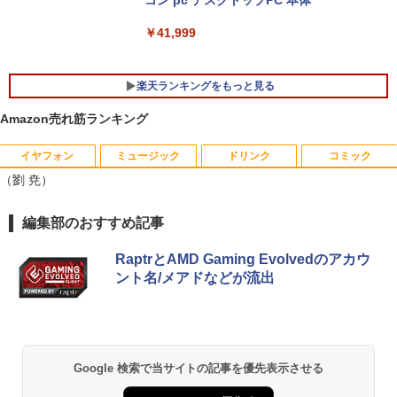
型 FHD(1920×1080)ノートパソコン 第8
コン pc デスクトップPC 本体
世代 Core i5/メモリ 8GB/SSD 256GB/W
EBカメラ/WIFI/HDMI/VGA win11&office
￥41,999
2019搭載整備済み品/送料無料
￥22,500
楽天ランキングをもっと見る
Amazon売れ筋ランキング
イヤフォン
ミュージック
ドリンク
コミック
【マラソンセール期間中ポイント5倍】
【 限定生産・特典つき 】YUZURU2027
1
1
（劉 尭）
【まとめ買いでお得】 中古モニター 18.5
羽生結弦カレンダー壁掛け版 [ 能登 直 ]
インチ WXGA 1366x768 ノングレア DE
LL E1916H DisplayPort VGA ケーブル
￥5,170
Anker Soundcore P40i オフホワイト
BRUCE WAYNE feat. Flo Milli, ATL Jacob
by Amazon 天然水 ラベルレス 500ml ×24本
薬屋のひとりごと 17巻 (デジタル版ビッグガ
編集部のおすすめ記事
付き サブモニターにおすすめ 動作確認済
[Explicit]
富士山の天然水 バナジウム含有 水 ミネラル
ンガンコミックス)
み 30日保証 送料無料
ウォーター ペットボトル 静岡県産 500ミリリ
￥7,990
RaptrとAMD Gaming Evolvedのアカウ
ットル (Smart Basic)
￥250
￥770
￥3,900
ント名/メアドなどが流出
夢をかなえるゾウ 子ども版1 おかしな
2
￥1,380
神様ガネーシャとひみつの教え [ 水野敬
也 ]
Anker Soundcore P31i ブラック
BRUCE WAYNE feat. Flo Milli, ATL Jacob
異世界居酒屋「のぶ」(22) (角川コミックス・
【期間限定10%OFFクーポン 8/12 10時
2
[Explicit]
エース)
【Amazon.co.jp限定】 い・ろ・は・す 2L P
まで】 モニター 21.5型 液晶ディスプレ
￥1,650
ET ラベルレス ×8本
￥5,990
イ ベゼル ディスプレイ 液晶モニター PC
Google 検索で当サイトの記事を優先表示させる
￥250
￥832
モニター 壁掛け フリッカーレス FreeSy
￥1,112