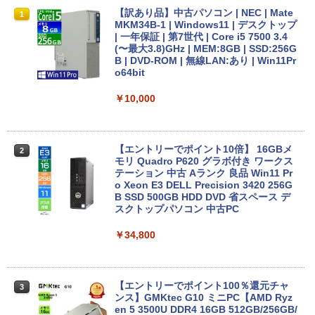
【マラソン限定価格】中古 NEC Lavie N
【訳あり品】中古パソコン | NEC | Mate
1
1
S700/NAB Core i7 8565U 第8世代CPU
MKM34B-1 | Windows11 | デスクトップ
メモリ8GB SSD480GB+SSD16GB[Opta
| 一年保証 | 第7世代 | Core i5 7500 3.4
neMemory]内蔵 15インチ フルHD Wind
(〜最大3.8)GHz | MEM:8GB | SSD:256G
ows11 Home WEBカメラ 無線LAN テン
B | DVD-ROM | 無線LAN:あり | Win11Pr
キー Blu-ray PC-NS700NAB 1年保証 レ
o64bit
ビュー特典:WPS Office Bランク ノート
パソコン
￥10,000
￥19,800
【エントリーでポイント10倍】 16GBメ
2
モリ Quadro P620 グラボ付き ワークス
【マラソンセール期間中ポイント5倍】中
テーション 中古 Aランク 良品 Win11 Pr
2
古ノートパソコン メーカーが選べる 型番
o Xeon E3 DELL Precision 3420 256G
おまかせ コスパ重視 Windows11 第8世
B SSD 500GB HDD DVD 省スペース デ
代 / 第10世代 Core i3 / i5 / i7 選択可能
スクトップパソコン 中古PC
メモリ8GB SSD240GB以上 15.6インチ
おまかせ Wi-Fi 初期設定済 すぐ使える 9
￥34,800
0日保証 送料無料
￥15,980
【エントリーでポイント100％還元チャ
3
ンス】GMKtec G10 ミニPC【AMD Ryz
en 5 3500U DDR4 16GB 512GB/256GB/