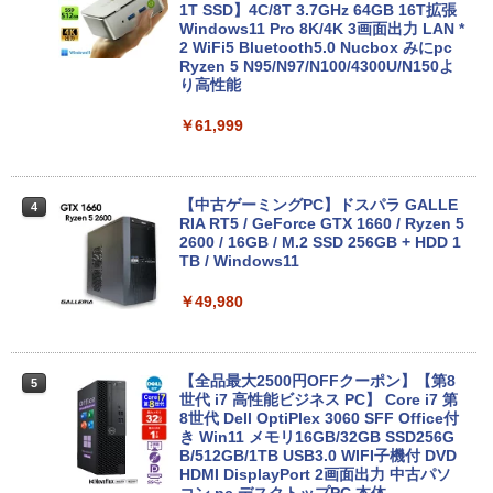
エントリーで最大10倍！充実機能ノート
1T SSD】4C/8T 3.7GHz 64GB 16T拡張
3
パソコン テンキー/DVD/WEBカメラ内蔵
Windows11 Pro 8K/4K 3画面出力 LAN *
第8世代Core i3/i5 Core i7 最大メモリ16
2 WiFi5 Bluetooth5.0 Nucbox みにpc
GB 新品SSD256GB 東芝 NEC有名メー
Ryzen 5 N95/N97/N100/4300U/N150よ
カー15.6型 DVD内蔵 15.6インチ HDMI P
り高性能
olaris Office搭載 最新MicrosoftOffice2
024可 Windows11 長期保証 中古PC
￥61,999
￥18,000
【中古ゲーミングPC】ドスパラ GALLE
4
RIA RT5 / GeForce GTX 1660 / Ryzen 5
良品 フルHD 13.3インチ TOSHIBA dyna
2600 / 16GB / M.2 SSD 256GB + HDD 1
4
book G83/M / Windows11/ 高性能 第8
TB / Windows11
世代Core i5-8250u/ 8GB/ 爆速NVMe式2
56GB-SSD/ カメラ/ 無線/ リカバリ/ Offi
￥49,980
ce付/ Win11【中古ノートパソコン 中古
パソコン 中古PC Office付きWindows1
1】 税込送料無料 あす楽対応 即日発送
【全品最大2500円OFFクーポン】【第8
5
￥18,990
世代 i7 高性能ビジネス PC】 Core i7 第
8世代 Dell OptiPlex 3060 SFF Office付
き Win11 メモリ16GB/32GB SSD256G
B/512GB/1TB USB3.0 WIFI子機付 DVD
Panasonic Let's note CF-LV7 軽量 14
HDMI DisplayPort 2画面出力 中古パソ
5