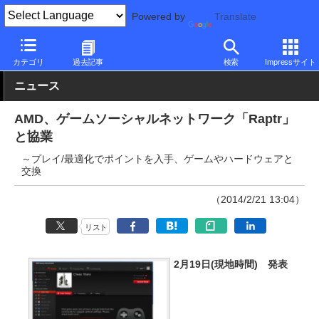
Powered by
Translate
PC Watch
半導体/周辺機器
GPU
Radeon
カテゴリ
過去記事
検索
Impressサイト
ニュース
AMD、ゲームソーシャルネットワーク「Raptr」
と協業
～プレイ/最適化でポイントを入手、ゲームやハードウェアと
交換
（2014/2/21 13:04）
リスト
2月19日(現地時間) 発表