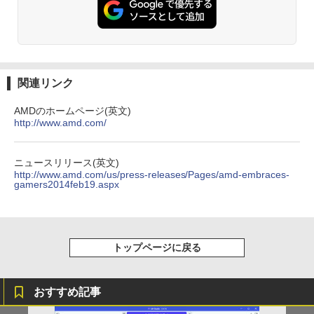
nc 21.5インチ 角度調節 FullHD ブルー
ライトカット VAパネル VESAフル FHD
【中古】 ホルトハウス房子のお菓子
3
ノングレア MAXZEN JM22CH02
Anker Soundcore Liberty 5 ミッドナイトブ
見知らぬ糸
ONE PIECE モノクロ版 115 (ジャンプコミッ
￥20,585
ラック
クスDIGITAL)
by Amazon 炭酸水 ラベルレス 500ml ×24本
￥9,480
強炭酸水 ペットボトル 500ミリリットル (Sm
￥250
art Basic)
￥14,990
￥594
関連リンク
￥1,625
【3年保証】PS5対応 23.8型 液晶モニタ
3
AMDのホームページ(英文)
ー フルHD IPS リフレッシュレート 100H
オレンジページ 2026 10/17号増刊＜グレ
4
http://www.amd.com/
z VESA 対応 スピーカー HDMI VGA モニ
【2026年アップグレード版】AOKIMI ワイヤ
On My Road (Stadium ver.)
HUNTER×HUNTER モノクロ版 39 (ジャンプ
ー＞ [雑誌]
ター 液晶 液晶モニター 液晶ディスプレ
レスイヤホン bluetooth イヤホン V12 小型
コミックスDIGITAL)
by Amazon 天然水ラベルレス 2L×9本
イ 23.8インチ パソコンモニター 新品 Fe
軽量 ブルートゥースHi-Fi 最大36時間再生 ぶ
￥250
￥1,689
uVision FSID24BF0SI フュービジョン
るーとゅーす コードレス ENCノイズキャン
￥572
ニュースリリース(英文)
￥1,117
ゲーミングモニター
セリング 自動ペアリング Type-C充電 マイク
http://www.amd.com/us/press-releases/Pages/amd-embraces-
付き 防水 タッチ式音量調整 スポーツ/通勤/通
gamers2014feb19.aspx
学/WEB会議(ホワイト)
￥10,980
On My Road (Stadium ver.)
スーパーの裏でヤニ吸うふたり 9巻 (デジタル
細胞の分子生物学 [ 中村 桂子 ]
5
￥1,964
版ビッグガンガンコミックス)
【Amazon.co.jp限定】 伊藤園 磨かれて、澄
みきった日本の水 2L 8本 ラベルレス [ ケース
￥250
￥22,000
トップページに戻る
アイリスオーヤマ △ポータブルモニター
] [ 水 ] [ ペットボトル ] [ 箱買い ] [ ストック
4
￥810
15.6インチ DP-EF164S-B ブラック
Xiaomi シャオミ REDMI Buds 8 Lite ワイヤ
] [ 水分補給 ]
レスイヤホン Bluetooth 5.4 ノイズキャンセ
リング ANC 36時間再生
￥13,068
￥998
おすすめ記事
￥3,480