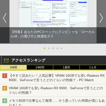
【公式限定2年保証】 モニター 23インチ
5
フルhd 高画質 100Hz VA ノングレア 非
光沢 スピーカー内蔵 3年保証 ディスプレ
イ パソコンモニター PCモニター フルハ
イビジョン 21インチ 液晶モニター アイ
リスオーヤマ DT-JF * 安心延長保証対象
【特集】あなたのPCスペックにドンピシャな「ローカル
LLM」の選び方と快適化テク
￥16,820
●
●
●
●
●
アクセスランキング
1時間
24時間
1週間
1カ月
【今すぐ読みたい！人気記事】VRAM 16GBでも安いRadeon RX
9000、GeForceで言うとどのぐらいの性能？ - PC Watch
VRAM 16GBでも安いRadeon RX 9000、GeForceで言うとどの
ぐらいの性能？
メモリ8GBで仕事なんて無理……そう思っていた時期が僕にもあ
りました