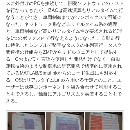
スに外付けのPCを接続して、開発ソフトウェアのテスト
を行なってきたが、IZACは高速演算もリアルタイムで行
なうことができ、車両制御までがワンボックスで可能に
なった。ネットワーク系など非リアルタイム系の処理
と、車両制御など高いリアルタイム性が要求される処理
を1つのボックス内で行なえるようになった。自動走行
に特化したシンプルで堅牢なタスクの並列実行、タスク
間連携の仕組みをZMPからミドルウェアとして提供す
る。CおよびC++言語を使用した開発だけでなく、自動
運転技術のような制御系の研究開発で標準的に使用され
ているMATLAB/Simulinkからのコード生成にも対応す
る。OSはリアルタイムLinuxを用いる予定とのこと。ユ
ーザーは既存コンポーネントを組み合わせて利用するこ
ともできるし、独自にアルゴリズムを実装することもで
きる。