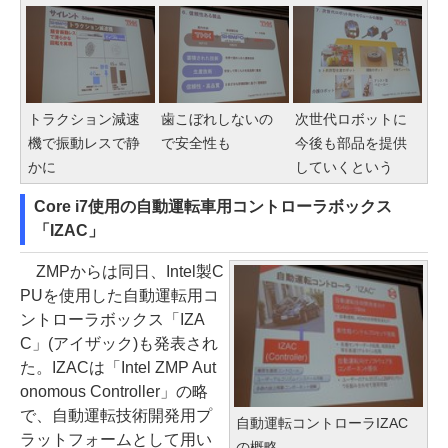
トラクション減速
歯こぼれしないの
次世代ロボットに
機で振動レスで静
で安全性も
今後も部品を提供
かに
していくという
Core i7使用の自動運転車用コントローラボックス
「IZAC」
ZMPからは同日、Intel製C
PUを使用した自動運転用コ
ントローラボックス「IZA
C」(アイザック)も発表され
た。IZACは「Intel ZMP Aut
onomous Controller」の略
で、自動運転技術開発用プ
自動運転コントローラIZAC
ラットフォームとして用い
の概略