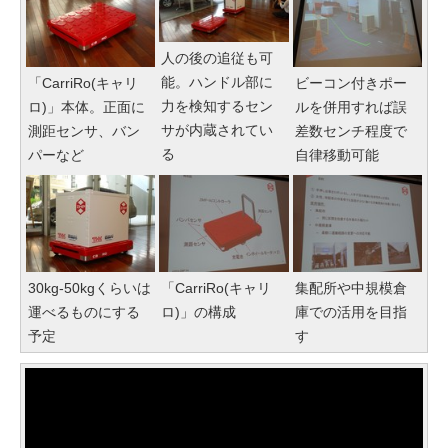
人の後の追従も可
能。ハンドル部に
「CarriRo(キャリ
ビーコン付きポー
力を検知するセン
ロ)」本体。正面に
ルを併用すれば誤
サが内蔵されてい
測距センサ、バン
差数センチ程度で
る
パーなど
自律移動可能
30kg-50kgくらいは
「CarriRo(キャリ
集配所や中規模倉
運べるものにする
ロ)」の構成
庫での活用を目指
予定
す