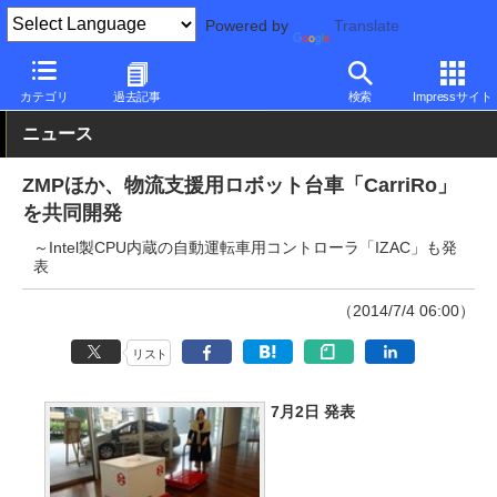
Powered by
Translate
PC Watch
市場
技術
その他
カテゴリ
過去記事
検索
Impressサイト
ニュース
ZMPほか、物流支援用ロボット台車「CarriRo」
を共同開発
～Intel製CPU内蔵の自動運転車用コントローラ「IZAC」も発
表
（2014/7/4 06:00）
リスト
7月2日 発表