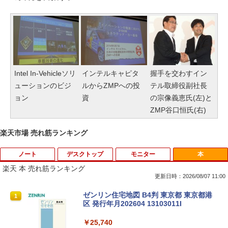
Intel In-Vehicleソリ
インテルキャピタ
握手を交わすイン
ューションのビジ
ルからZMPへの投
テル取締役副社長
ョン
資
の宗像義恵氏(左)と
ZMP谷口恒氏(右)
楽天市場 売れ筋ランキング
ノート
デスクトップ
モニター
本
楽天 本 売れ筋ランキング
更新日時：2026/08/07 11:00
8月5日限定10倍＆抽選10000P！｜高性
【マラソンP5倍/10%オフクーポン】中古
【公式・メーカー直販・送料無料】モニ
ゼンリン住宅地図 B4判 東京都 東京都港
1
1
1
1
能ノートパソコン富士通 ライフブック A
ディスクトップパソコン Windows11 Of
ター 新品 フルHD HP Series 3 Pro 322p
区 発行年月202604 13103011I
579/749 Windows11 第八世代Corei5 1
fice付き デル Dell OptiPlex 3050 SFF
e 21.45インチFHDモニター IPS 21.5型
5.6型大画面 メモリ8GB 秒速起動新品SS
第6世代Core i5 メモリ8GB/16GB 高速S
角度調整 VESA 100Hz 液晶 HDMI VGA P
￥25,740