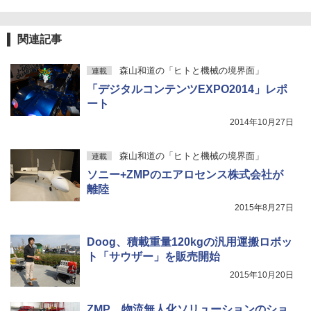
Xiaomi シャオミ REDMI Buds 8 Lite ワイヤ
￥2,009
レスイヤホン Bluetooth 5.4 ノイズキャンセ
リング ANC 36時間再生
関連記事
￥2,980
森山和道の「ヒトと機械の境界面」
連載
「デジタルコンテンツEXPO2014」レポ
ート
2014年10月27日
森山和道の「ヒトと機械の境界面」
連載
ソニー+ZMPのエアロセンス株式会社が
離陸
2015年8月27日
Doog、積載重量120kgの汎用運搬ロボッ
ト「サウザー」を販売開始
2015年10月20日
ZMP、物流無人化ソリューションのショ