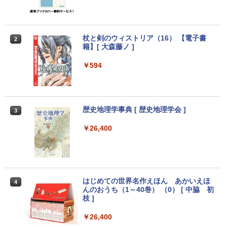
D256GB DVD内蔵【カメラ、テンキー選
SD128GB/256GB DVD搭載 初期設定済
S5 Switch 3年保証 転送不可 (型番：AK2
べる】ノートパソコン オフィス付き Mic
み 送料無料 保証付き
F1UT）
rosoftoffice2024可 WIFI Bluetooth 送
料無料
￥15,800
￥11,280
杖と剣のウィストリア（16） 【電子書
2
￥24,000
籍】[ 大森藤ノ ]
中古デスクトップDell Optiplex 3070 SF
モニター 23.8インチ 144Hz FHD pcモニ
￥594
2
2
F 3070-3070SF 【中古】 Dell Optiplex
ター フリッカーレス FullHD ブルーライ
パナソ ニック ノートパソコン Let's not
3070 SFF 中古デスクトップCore i5 Win
トカット ノングレア ディスプレイ HDMI
2
e CF-SV8 軽量化 12.1インチWUXGA(19
11 Pro 64bit Dell Optiplex 3070 SFF 中
144hz pcモニター Adaptive-Sync ブラ
20×1200) ノートPC 第8世代Core i5-836
古デスクトップCore i5 Win11 Pro 64bit
ック MAXZEN MJM24IC01 MJM24IC02-
5U 1.90GHz メモリ8GB SSD WEBカメ
F144 マクスゼン
歴史地理学事典 [ 歴史地理学会 ]
3
ラ内蔵 (SSD 256GB) win11 pro&office
￥24,500
2019 搭載・送料無料
￥10,980
￥26,400
￥25,800
【中古・Aランク】富士通 ESPRIMO D5
3
88/B デスクトップパソコン 第9世代 Cor
Thinlerain 13.3インチモニター 小型 デ
3
e i5 9500 メモリ8GB 高速SSD256GB W
ィスプレイ 液晶ディスプレイ モニター/1
【★最大100%ポイント】Lenovo Think
indows11 Pro Office 2019搭載 WiFi 無
366x768/95°視野/HDMI VGA AV BNC U
はじめての世界名作えほん あかいえほ
3
4
Pad X280/第8世代 Core i5/メモリ:8GB/
線LAN DVD ドライブ 4K対応 省スペース
SB ポート/VESAマウント/スピーカー内
んのおうち（1～40巻） （0） [ 中脇 初
SSD:256GB/512GB/1TB/12.5型/Webカ
中古PC 整備済み品 90日保証 送料無料
蔵/リモコン
枝 ]
メラ/WIFI/Bluetooth/HDMI/USB Type-
C/中古 パソコン 中古PC 中古ノートパソ
￥28,800
￥12,149
￥26,400
コン Windows11