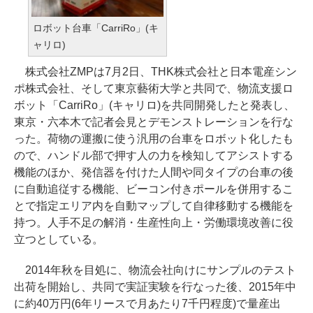
ロボット台車「CarriRo」(キ
ャリロ)
株式会社ZMPは7月2日、THK株式会社と日本電産シン
ポ株式会社、そして東京藝術大学と共同で、物流支援ロ
ボット「CarriRo」(キャリロ)を共同開発したと発表し、
東京・六本木で記者会見とデモンストレーションを行な
った。荷物の運搬に使う汎用の台車をロボット化したも
ので、ハンドル部で押す人の力を検知してアシストする
機能のほか、発信器を付けた人間や同タイプの台車の後
に自動追従する機能、ビーコン付きポールを併用するこ
とで指定エリア内を自動マップして自律移動する機能を
持つ。人手不足の解消・生産性向上・労働環境改善に役
立つとしている。
2014年秋を目処に、物流会社向けにサンプルのテスト
出荷を開始し、共同で実証実験を行なった後、2015年中
に約40万円(6年リースで月あたり7千円程度)で量産出