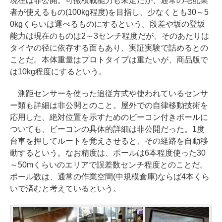
現在は非公開。可搬積載能力も未定だが、通常の宅配業
者が使えるもの(100kg程度)を目指し、少なくとも30～5
0kgくらいは運べるものにするという。段差や坂の登坂
能力は現在のものは2～3センチ程度だが、そのあたりは
タイヤの径に依存する面もあり、実証実験で詰めるとの
ことだ。本体重量はプロトタイプは重たいが、商品版で
は10kg程度にするという。
測距センサーを使った追従方式や使われているセンサ
ー類も詳細は非公開とのこと。屋外での自律移動技術を
応用した、絶対位置を示すためのビーコン付きポールに
ついても、ビーコンの具体的詳細は非公開だった。1度
台車を押してルートを覚えさせると、その経路を自動移
動するという。なお精度は、ポールは6本程度使った30
～50mくらいのエリアで誤差数センチ程度とのことだ。
ポール数は、通常の作業空間(中規模倉庫)ならば4本くら
いで済むと考えているという。