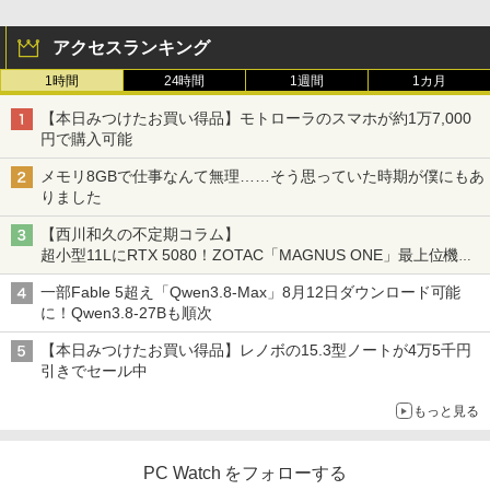
アクセスランキング
1時間
24時間
1週間
1カ月
【本日みつけたお買い得品】モトローラのスマホが約1万7,000
円で購入可能
メモリ8GBで仕事なんて無理……そう思っていた時期が僕にもあ
りました
【西川和久の不定期コラム】
超小型11LにRTX 5080！ZOTAC「MAGNUS ONE」最上位機の
実力を探る
一部Fable 5超え「Qwen3.8-Max」8月12日ダウンロード可能
に！Qwen3.8-27Bも順次
【本日みつけたお買い得品】レノボの15.3型ノートが4万5千円
引きでセール中
もっと見る
PC Watch をフォローする