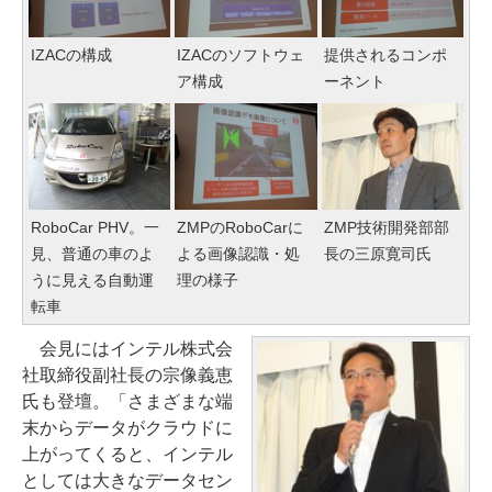
IZACの構成
IZACのソフトウェ
提供されるコンポ
ア構成
ーネント
RoboCar PHV。一
ZMPのRoboCarに
ZMP技術開発部部
見、普通の車のよ
よる画像認識・処
長の三原寛司氏
うに見える自動運
理の様子
転車
会見にはインテル株式会
社取締役副社長の宗像義恵
氏も登壇。「さまざまな端
末からデータがクラウドに
上がってくると、インテル
としては大きなデータセン