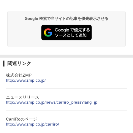
Anker Soundcore P31i ブラック
BRUCE WAYNE feat. Flo Milli, ATL Jacob
by Amazon 天然水 ラベルレス 500ml ×24本
異世界居酒屋「のぶ」(22) (角川コミックス・
[Explicit]
富士山の天然水 バナジウム含有 水 ミネラル
エース)
ウォーター ペットボトル 静岡県産 500ミリリ
￥5,990
Google 検索で当サイトの記事を優先表示させる
ットル (Smart Basic)
￥250
￥832
￥1,380
Anker Soundcore Liberty 5 ミッドナイトブ
On My Road (Stadium ver.)
ONE PIECE モノクロ版 115 (ジャンプコミッ
ラック
クスDIGITAL)
by Amazon 天然水ラベルレス 2L×9本
￥250
￥14,990
￥594
￥1,117
関連リンク
株式会社ZMP
【2026年アップグレード版】AOKIMI ワイヤ
On My Road (Stadium ver.)
HUNTER×HUNTER モノクロ版 39 (ジャンプ
http://www.zmp.co.jp/
レスイヤホン bluetooth イヤホン V12 小型
コミックスDIGITAL)
by Amazon 炭酸水 ラベルレス 500ml ×24本
軽量 ブルートゥースHi-Fi 最大36時間再生 ぶ
強炭酸水 ペットボトル 500ミリリットル (Sm
￥250
るーとゅーす コードレス ENCノイズキャン
art Basic)
￥572
ニュースリリース
セリング 自動ペアリング Type-C充電 マイク
http://www.zmp.co.jp/news/carriro_press?lang=jp
付き 防水 タッチ式音量調整 スポーツ/通勤/通
￥1,625
学/WEB会議(ホワイト)
BUGS LIFE
スーパーの裏でヤニ吸うふたり 9巻 (デジタル
CarriRoのページ
￥1,964
版ビッグガンガンコミックス)
コカ・コーラ やかんの麦茶 from 爽健美茶 ラ
http://www.zmp.co.jp/carriro/
ベルレス 650mlPET×24本
￥250
￥810