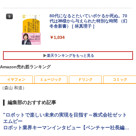
￥26,800
【全品最大2500円OFFクーポン】【22イ
アイ・オー・データ ワイド液晶ディスプ
80代になるとたいていボケるか死ぬ。70
4
4
5
ンチ 液晶+新品キーボード＆新品無線マ
レイ 21.5/23.8/27型 1920×1080/アナロ
代は神様から与えられた特別な時間 （幻
ウスセット】HP EliteDesk 800 G1 SFF
グRGB HDMI/ブラック/スピーカー：あ
冬舎新書） [ 林真理子 ]
【整備済み品】 15.6インチ 第11世代Inte
デスクトップPC 第4世代Core-i7 Office
り/よりサステナブルなディスプレイへ/3
4
l N5095 FHD1920*1080IPS液晶 最大メ
付き Windows11 メモリ8GB/16GB SSD
辺フレームレス
￥1,034
モリ16GB SSD1TB Office付きパソコン
256GB/512GB ハイブリッド Wi-Fi DVD
MicrosoftOffice2024可 日本語配列キー
USB3.0 デスクトップ PC 中古 PC
￥12,280
ボード/Webカメラ /USB 3.0 /HDMI 5GW
楽天ランキングをもっと見る
IFI Bluetooth ノートパソコン
￥27,999
Amazon売れ筋ランキング
￥32,800
★エイスース / ASUS アイケア液晶ディ
5
スプレイ フルHD(1920x1080) IPSパネル
【正規永久版Office付き】NiPoGi ミニp
VA249QGZ [23.8インチ]【PCモニター・
イヤフォン
ミュージック
ドリンク
コミック
5
c Intel N5030 最大3.1Hz mini pc Windo
液晶ディスプレイ】【送料無料】
（森山 和道）
【マラソンP5倍/10%オフクーポン】中古
ws11 Pro 12GB+256GB SSD (4TB拡大
5
ノートパソコン HP ProBook 450 G7 第
可能) 4K 静音 高速熱放散 小型超軽量ミ
￥13,200
10世代 Core i5 メモリ16GB SSD256GB
ニパソコン豊富なインターフェース USB
Anker Soundcore P40i オフホワイト
BRUCE WAYNE feat. Flo Milli, ATL Jacob
【Amazon.co.jp限定】 い・ろ・は・す 2L P
薬屋のひとりごと 17巻 (デジタル版ビッグガ
編集部のおすすめ記事
Bluetooth HDMI カメラ Wi-Fi 15.6イン
3.2/HDMI 2.0×2 高速2.4G/5GWi-Fi BT4.
[Explicit]
ET ラベルレス ×8本
ンガンコミックス)
チ Windows 11 Pro 送料無料 保証付き
2 省電力 小型パソコン
￥7,990
"ロボットで楽しい未来の実現を目指す～株式会社ゼット
￥250
￥1,112
￥770
エムピー
￥33,800
￥39,980
ロボット業界キーマンインタビュー【ベンチャー社長編】
(2006/05/31)（Robot Watch）"