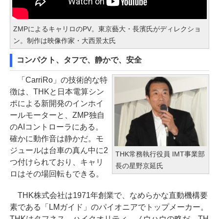
ZMPによるキャリロのPV。東京藝大・長濱氏がディレクショ
ン。制作は映像作家・大西景太氏
コンパクト、タフで、静かで、安全
「CarriRo」の技術的な特
徴は、THKと日本電算シン
ポによる新開発のインホイ
ールモーターと、ZMP独自
のAIコントローラにある。
確かに動作音は静かだ。モ
ジュールは台車の真ん中に2
THK常務執行役員 IMT事業部
つ付けられており、キャリ
長の星野京延氏
ロはその場回転もできる。
THK株式会社は1971年創業で、なめらかな直動機構要
素である「LMガイド」のパイオニアでトップメーカー。
THKはタフネス、ハイクオリティ、ノウハウの略だ。TH