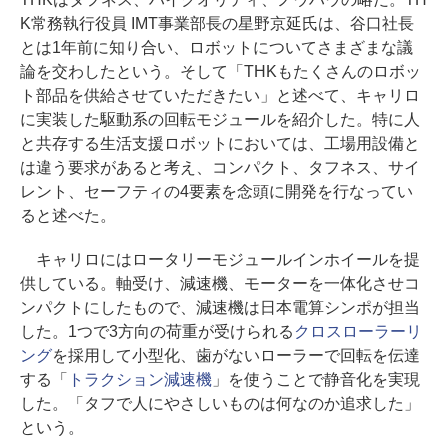
K常務執行役員 IMT事業部長の星野京延氏は、谷口社長
とは1年前に知り合い、ロボットについてさまざまな議
論を交わしたという。そして「THKもたくさんのロボッ
ト部品を供給させていただきたい」と述べて、キャリロ
に実装した駆動系の回転モジュールを紹介した。特に人
と共存する生活支援ロボットにおいては、工場用設備と
は違う要求があると考え、コンパクト、タフネス、サイ
レント、セーフティの4要素を念頭に開発を行なってい
ると述べた。
キャリロにはロータリーモジュールインホイールを提
供している。軸受け、減速機、モーターを一体化させコ
ンパクトにしたもので、減速機は日本電算シンポが担当
した。1つで3方向の荷重が受けられる
クロスローラーリ
ング
を採用して小型化、歯がないローラーで回転を伝達
する「
トラクション減速機
」を使うことで静音化を実現
した。「タフで人にやさしいものは何なのか追求した」
という。