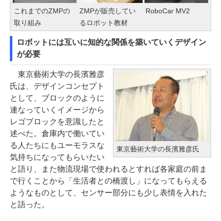
これまでのZMPの
ZMPが販売してい
RoboCar MV2
取り組み
るロボット教材
ロボットには互いに知的な関係を築いていくデザイン
が必要
東京藝術大学の長濱雅彦
氏は、デザインコンセプト
として、ブロックのように
連なっていくイメージから
レゴブロックを意識したと
述べた。倉庫内で働いてい
る人たちにもユーモラスな
東京藝術大学の長濱雅彦氏
気持ちになってもらいたい
と語り、また物流現場で使われるとすれば各家庭の前ま
で行くことから「生活者との橋渡し」になってもらえる
ようなものとして、センサー部分にも少し表情を入れた
と語った。