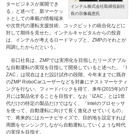
タービジネスが展開でき
インテル株式会社取締役副社
る」と述べて、新マーケッ
長の宗像義恵氏
トとしての車載の情報端末
や次世代の運転支援技術、コックピットの統合化などに
対して期待を見せた。インテルキャピタルからの投資
は、インテルが考えるロードマップと、ZMPのそれとが
同調したからだという。
谷口社長は、ZMPでは実用化を目指したリーズナブル
な自動運転の実現を目指して開発していると述べた。「I
ZAC」は現在はまだ設計試作の段階。今年末までに既存
のZMP RoboCarユーザーなどを対象にテストマーケティ
ングを行ない、フィードバックを得て、来年(2015年)の7
月には製品化することを目指す。なお「IZAC」とは1世
代だけの特定の製品だけではなく、「Intelのプロセッサ
を使って、自動運転に向けて長く進化させていくもの」
で、将来的にはカーナビサイズで、目的地を設定すれば
周囲をセンシングしながら自動運転していくような時代
の実現を目指す。