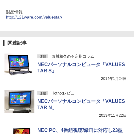
レスイヤホン bluetooth イヤホン V12 小型
コミックスDIGITAL)
by Amazon 炭酸水 ラベルレス 500ml ×24本
￥8,999
軽量 ブルートゥースHi-Fi 最大36時間再生 ぶ
強炭酸水 ペットボトル 500ミリリットル (Sm
￥250
￥1,760
るーとゅーす コードレス ENCノイズキャン
art Basic)
￥572
製品情報
セリング 自動ペアリング Type-C充電 マイク
http://121ware.com/valuestar/
付き 防水 タッチ式音量調整 スポーツ/通勤/通
￥1,625
LG PCモニター 23.8インチ IPS フルHD
4
学/WEB会議(ホワイト)
100Hz HDMI×2 ブルーライト低減 VESA
この素晴らしい世界に祝福を！(23) 【電
対応 24MS500-B フルハイビジョン ディ
BUGS LIFE
スーパーの裏でヤニ吸うふたり 9巻 (デジタル
5
￥1,964
子書籍】[ 渡 真仁 ]
スプレイ モニター LGエレクトロニクス
版ビッグガンガンコミックス)
コカ・コーラ やかんの麦茶 from 爽健美茶 ラ
関連記事
ベルレス 650mlPET×24本
￥250
￥924
￥11,440
￥810
Xiaomi シャオミ REDMI Buds 8 Lite ワイヤ
￥2,009
西川和久の不定期コラム
連載
レスイヤホン Bluetooth 5.4 ノイズキャンセ
NECパーソナルコンピュータ「VALUES
リング ANC 36時間再生
TAR S」
モバイルモニター HAILESI S123E 12.3
5
￥2,980
インチ タッチパネル タッチペン対応 モ
2014年1月24日
バイルディスプレイ 1920x1280 フルHD
3:2比率 100％sRGB広色域 高輝度300nit
HDR対応 OTG対応 ポータブルモニター
Hothotレビュー
連載
軽量 自立型 スピーカー内蔵Switch2 PS5
NECパーソナルコンピュータ「VALUES
XBOX PC Mac iPhone
TAR N」
￥11,999
2013年11月22日
NEC PC、4番組視聴/録画に対応し23型