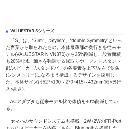
VALUESTAR Sシリーズ
「S」は、“Slim”、“Stylish”、“double Symmetry”といっ
た言葉から取られたもの。本体最薄部の奥行きを従来モ
デル(VALUESTAR N VN370)から25%削減し、設置面積
も20%削減。細さを強調する縁取りや、フォトスタンド
部/スピーカー/スタンドバーの各要素を上下/左右で対象
(シンメトリー)になるよう構成するデザインを採用し
た。本体サイズは527×190～270×415～432mm(幅×奥行
き×高さ)。
ACアダプタも従来モデル比で体積を40%削減してい
る。
ヤマハのサウンドシステムも搭載。2W+2WのFR-Port
方式のスピーカーを内蔵。さらにBluetoothを搭載したこ