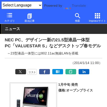
Powered by
Translate
PC Watch
パソコン/タブレット/スマートフォン
一体型パソコン
カテゴリ
過去記事
検索
Impressサイト
ニュース
NEC PC、デザイン一新の21.5型液晶一体型
PC「VALUESTAR S」などデスクトップ春モデル
～23型液晶一体型には802.11ac無線LANを搭載
（2014/1/14 11:00）
リスト
1月中旬 発売
価格:オープンプライス