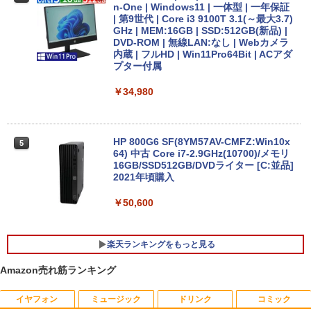
￥9,999
n-One | Windows11 | 一体型 | 一年保証
| 第9世代 | Core i3 9100T 3.1(～最大3.7)
GHz | MEM:16GB | SSD:512GB(新品) |
DVD-ROM | 無線LAN:なし | Webカメラ
中古 MacBook Air（11インチ，Early 20
内蔵 | フルHD | Win11Pro64Bit | ACアダ
4
14）Apple アップルA1465 C02NBAX1G
プター付属
083コンディションランク【B】（商品 N
o.01-0）
￥34,980
￥15,900
HP 800G6 SF(8YM57AV-CMFZ:Win10x
5
64) 中古 Core i7-2.9GHz(10700)/メモリ
【エントリーでポイント10倍】 ノートパ
16GB/SSD512GB/DVDライター [C:並品]
5
ソコン 中古 Cランク 訳あり Win11 Pro i
2021年頃購入
5 第8世代 カメラ付き Lenovo ThinkPa
d X390 8GBメモリ 256GB 高速 PCIe SS
￥50,600
D 13.3インチ フルHD 指紋 顔認証 軽いパ
ソコン
楽天ランキングをもっと見る
￥19,800
Amazon売れ筋ランキング
イヤフォン
ミュージック
ドリンク
コミック
IODATA 液晶モニター LCD-MF224EDW
鹿楓堂よついろ日和 23巻 【電子書籍】
1
1