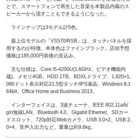
とで、スマートフォンで再生した音楽を本製品内蔵のス
ピーカーから流すこともできるようになった。
ラインナップは3モデル計5色。
最上位モデルの「VS570/RSB」は、タッチパネルを採
用するのが特徴。本体色はファインブラック。店頭予想
価格は185,000円前後の見込み。
主な仕様は、Core i5-4200U(1.6GHz、ビデオ機能内
蔵)、メモリ4GB、HDD 1TB、BDXLドライブ、1,920×1,
080ドット表示対応21.5型タッチ/IPS液晶、Windows 8.1
64bit、Office Home and Business 2013。
インターフェイスは、3波チューナ、IEEE 802.11a/b/
g/n無線LAN、Bluetooth 4.0、Gigabit Ethernet、SDカー
ドスロット、720p対応Webカメラ、USB 3.0×2、USB 2.
0×4、音声入出力など。重量は約9.6kg。