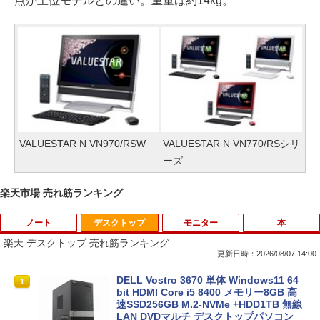
点が上位モデルとの違い。重量は約14kg。
VALUESTAR N VN970/RSW
VALUESTAR N VN770/RSシリ
ーズ
楽天市場 売れ筋ランキング
ノート
デスクトップ
モニター
本
楽天 デスクトップ 売れ筋ランキング
更新日時：2026/08/07 14:00
■新品■富士通 FMV LIFEBOOK U9312 U
DELL Vostro 3670 単体 Windows11 64
1
1
9312X U9311 U9311X U9310 U9310X U
bit HDMI Core i5 8400 メモリー8GB 高
939 U939X U938 U937 UH90修理交換用
速SSD256GB M.2-NVMe +HDD1TB 無線
キーボード
LAN DVDマルチ デスクトップパソコン