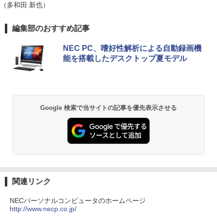
（多和田 新也）
21.5インチワイド ホワイト LCD LEDバ
[ 清水ユウ ]
ックライト フルHD（1920x1080） 16:9
ADSカラーパネル 非光沢 ノングレア HD
￥770
Anker Soundcore P40i オフホワイト
BRUCE WAYNE feat. Flo Milli, ATL Jacob
【Amazon.co.jp限定】 い・ろ・は・す 2L P
薬屋のひとりごと 17巻 (デジタル版ビッグガ
編集部のおすすめ記事
MI VGA DVI VESA準拠 ディスプレイ PS
[Explicit]
ET ラベルレス ×8本
ンガンコミックス)
4 switch 対応 スイッチ 【中古】
￥7,990
NEC PC、嗜好性解析による自動録画機
￥250
￥1,112
￥770
￥4,600
能を搭載したデスクトップ夏モデル
薬屋のひとりごと 17巻 【電子書籍】[ 日
2
向夏 ]
Anker Soundcore P31i ブラック
BRUCE WAYNE feat. Flo Milli, ATL Jacob
by Amazon 天然水 ラベルレス 500ml ×24本
異世界居酒屋「のぶ」(22) (角川コミックス・
モバイルモニター 15.6インチ 1080P IPS
￥770
2
[Explicit]
富士山の天然水 バナジウム含有 水 ミネラル
エース)
パネル 自立スタンド Type-C/Mini HDMI
ウォーター ペットボトル 静岡県産 500ミリリ
￥5,990
PC/スマホ/ゲーム機対応 収納ケース付き
Google 検索で当サイトの記事を優先表示させる
ットル (Smart Basic)
￥250
￥832
￥9,527
￥1,380
杖と剣のウィストリア（16） 【電子書
3
籍】[ 大森藤ノ ]
Anker Soundcore Liberty 5 ミッドナイトブ
On My Road (Stadium ver.)
ONE PIECE モノクロ版 115 (ジャンプコミッ
ラック
クスDIGITAL)
by Amazon 天然水ラベルレス 2L×9本
￥594
【選べる2色 コスパ抜群】モバイルモニ
3
￥250
ター 15.6インチ フルHD 100%sRGB 非
￥14,990
￥594
￥1,117
光沢IPS パネル Type-C対応 miniHDMI
関連リンク
薄型軽量 約650g VESA対応 モニター 持
ち運び サブディスプレイ テレワーク 在
NECパーソナルコンピュータのホームページ
宅勤務 UPERFECT
大人のあっぷあっぷでーと （一般書 56
4
http://www.necp.co.jp/
【2026年アップグレード版】AOKIMI ワイヤ
On My Road (Stadium ver.)
HUNTER×HUNTER モノクロ版 39 (ジャンプ
3） [ 益田 ミリ ]