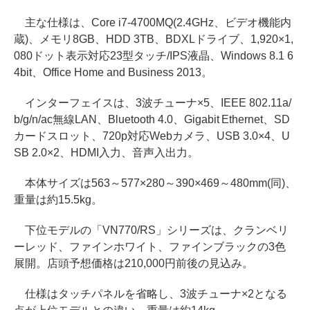
主な仕様は、Core i7-4700MQ(2.4GHz、ビデオ機能内
蔵)、メモリ8GB、HDD 3TB、BDXLドライブ、1,920×1,
080ドット表示対応23型タッチ/IPS液晶、Windows 8.1 6
4bit、Office Home and Business 2013。
インターフェイスは、3波チューナ×5、IEEE 802.11a/
b/g/n/ac無線LAN、Bluetooth 4.0、Gigabit Ethernet、SD
カードスロット、720p対応Webカメラ、USB 3.0×4、U
SB 2.0×2、HDMI入力、音声入出力。
本体サイズは563～577×280～390×469～480mm(同)、
重量は約15.5kg。
下位モデルの「VN770/RS」シリーズは、クランベリ
ーレッド、ファインホワイト、ファインブラックの3色
展開。店頭予想価格は210,000円前後の見込み。
仕様はタッチパネルを省略し、3波チューナ×2となる