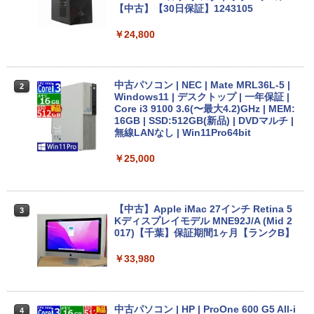
【中古】【30日保証】1243105
￥2,860
￥24,800
【中古訳あり】極軽・極薄 富士通 LIFEB
2
OOK U937 第7世代Corei5 メモリ4GB 8
中古パソコン | NEC | Mate MRL36L-5 |
2
GB SSD128GB Windows11 WEBカメラ
Windows11 | デスクトップ | 一年保証 |
13.3インチ FHD(1920x1080) 無線LAN B
Core i3 9100 3.6(〜最大4.2)GHz | MEM:
luetooth HDMI 中古パソコン ノート 中
16GB | SSD:512GB(新品) | DVDマルチ |
古PC ノートパソコン Windows10 ノー
無線LANなし | Win11Pro64bit
トPC 中古品 訳あり【あす楽】
￥25,000
￥10,500
【中古】Apple iMac 27インチ Retina 5
3
【★最大100%ポイント】【新生活応援・
Kディスプレイモデル MNE92J/A (Mid 2
3
2026】【Office 2019 H&B】NEC Versa
017)【千葉】保証期間1ヶ月【ランクB】
Pro/第4世代 Core i5/メモリ: 4GB/8GB/1
6GB/SSD:128GB/256GB/512GB/1TB/1
￥33,980
5.6型/USB 3.0/DVD/SDカードスロット/
Wi-Fi/Office/無線マウス/中古 パソコン/
中古PC ノートパソコン/Windows11
中古パソコン | HP | ProOne 600 G5 All-i
4