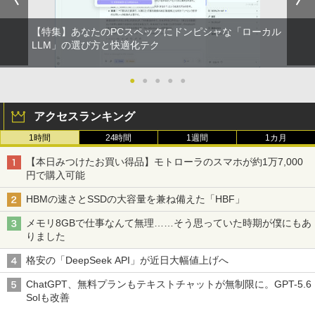
【特集】あなたのPCスペックにドンピシャな「ローカル
LLM」の選び方と快適化テク
●
●
●
●
●
アクセスランキング
1時間
24時間
1週間
1カ月
【本日みつけたお買い得品】モトローラのスマホが約1万7,000
円で購入可能
HBMの速さとSSDの大容量を兼ね備えた「HBF」
メモリ8GBで仕事なんて無理……そう思っていた時期が僕にもあ
りました
格安の「DeepSeek API」が近日大幅値上げへ
ChatGPT、無料プランもテキストチャットが無制限に。GPT-5.6
Solも改善