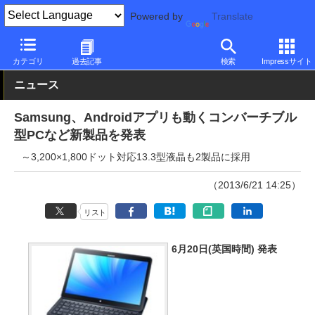
Powered by
Translate
PC Watch
パソコン/タブレット/スマートフォン
2in1
Samsung
カテゴリ
過去記事
検索
Impressサイト
ニュース
Samsung、Androidアプリも動くコンバーチブル
型PCなど新製品を発表
～3,200×1,800ドット対応13.3型液晶も2製品に採用
（2013/6/21 14:25）
リスト
6月20日(英国時間) 発表