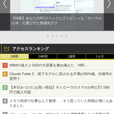
【特集】あなたのPCスペックにドンピシャな「ローカル
LLM」の選び方と快適化テク
●
●
●
●
●
アクセスランキング
1時間
24時間
1週間
1カ月
HBMの速さとSSDの大容量を兼ね備えた「HBF」
Claude Fable 5、格下モデルに回される不満が85%減。生物学の
質問で
【本日みつけたお買い得品】モトローラのスマホが約1万7,000
円で購入可能
メモリ8GBで仕事なんて無理……そう思っていた時期が僕にもあ
りました