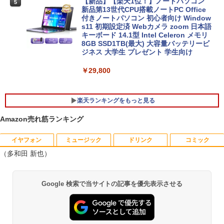
【新品】【楽天1位！】ノートパソコン
5
新品第13世代CPU搭載ノートPC Office
付きノートパソコン 初心者向け Window
s11 初期設定済 Webカメラ zoom 日本語
キーボード 14.1型 Intel Celeron メモリ
8GB SSD1TB(最大) 大容量バッテリービ
ジネス 大学生 プレゼント 学生向け
￥29,800
楽天ランキングをもっと見る
Amazon売れ筋ランキング
イヤフォン
ミュージック
ドリンク
コミック
【今だけ】全品ポイント10倍 お買い物マ
R090-DELL E2220H 21.5インチ 液晶モ
アンダーニンジャ（18） 【電子書籍】[
1
1
1
（多和田 新也）
ラソン★8/4～8/11★中古パソコン デス
ニタ 1点 フルHD(1920x1080) DisplayP
花沢健吾 ]
クトップPC FUJITSU ESPRIMO Q558/B
ort/VGA 応答速度:5ms ★送料無料★
Core i5 9500T メモリ8GB 中古SSD 2.5
【中古動作品】
￥792
Anker Soundcore P40i ブラック
BRUCE WAYNE feat. Flo Milli, ATL Jacob
【Amazon.co.jp限定】 い・ろ・は・す 2L P
薬屋のひとりごと 17巻 (デジタル版ビッグガ
インチ256GB Windows11 Pro 64bit
Google 検索で当サイトの記事を優先表示させる
[Explicit]
ET ラベルレス ×8本
ンガンコミックス)
【送料無料】【1年保証】
￥3,650
￥7,990
￥250
￥1,112
￥770
￥22,800
杖と剣のウィストリア（16） 【電子書
2
籍】[ 大森藤ノ ]