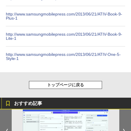
体型 22型液晶 Core i5 高速CPU搭載 Wi
ニター simplus シンプラス SP-NMT21
￥810
ndows11 & Office付き メモリ8GB SSD
【送料無料】【レビューでモニタークリ
Xiaomi シャオミ REDMI Buds 8 Lite ワイヤ
￥12,936
￥2,009
256GB Wi-Fi対応 USB3.0 一体型PC テ
ーナープレゼント】【メーカー1年保証】
レスイヤホン Bluetooth 5.4 ノイズキャンセ
http://www.samsungmobilepress.com/2013/06/21/ATIV-Book-9-
ンキー付きキーボード＆マウスプレゼン
Plus-1
リング ANC 36時間再生
ト付き 在宅勤務 テレワーク 家庭用 省ス
￥8,999
ペースPC
￥3,480
http://www.samsungmobilepress.com/2013/06/21/ATIV-Book-9-
Lite-1
￥42,980
【新商品特価11699円！8/11 1:59迄】モ
5
バイルモニター 15.6インチ ポータブルモ
http://www.samsungmobilepress.com/2013/06/21/ATIV-One-5-
ニター モバイルディスプレイ 1920×108
Style-1
Acer｜エイサー 超小型 デスクトップパ
0 フルHD IPSパネル 非光沢 HDR スピー
5
ソコン RB102-N18U(Windows 11 Pro/I
カー内蔵 保護カバー付き 軽量 薄型 Type
ntel Processor N150/メモリ 8GB/SSD 2
-C ミニHDMI 在宅 テレワーク simplus
56GB) RB102-N18U
シンプラス SP-MBM156 【送料無料】
トップページに戻る
￥52,800
￥11,699
おすすめ記事