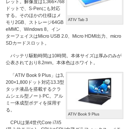
レット。解像度は1,366×768
ドットで、S-Penにも対応
する。そのほかの仕様はメ
ATIV Tab 3
モリ2GB、ストレージ64GB
eMMC、Windows 8。イン
ターフェイスはMicro USB 2.0、Micro HDMI出力、micro
SDカードスロット。
バッテリ駆動時間は10時間。本体サイズは厚みのみが
公表されており8.2mm。本体色はホワイト。
「ATIV Book 9 Plus」は3,
200×1,800ドット対応13.3型
タッチ液晶を搭載するクラ
ムシェル型ノートPC。アル
ミ一体成型ボディを採用す
る。
ATIV Book 9 Plus
CPUは第4世代Core i7/i5