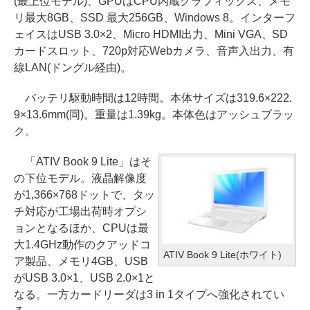
(最上位モデル)、GPUはCPU内蔵グラフィックス、メモ
リ最大8GB、SSD 最大256GB、Windows 8。インターフ
ェイスはUSB 3.0×2、Micro HDMI出力、Mini VGA、SD
カードスロット、720p対応Webカメラ、音声入出力、有
線LAN(ドングル経由)。
バッテリ駆動時間は12時間。本体サイズは319.6×222.
9×13.6mm(同)。重量は1.39kg。本体色はアッシュブラッ
ク。
「ATIV Book 9 Lite」はそ
の下位モデル。液晶解像度
が1,366×768ドットで、タッ
チ対応が工場出荷時オプシ
ョンとなるほか、CPUは最
大1.4GHz動作のクアッドコ
ATIV Book 9 Lite(ホワイト)
ア製品、メモリ4GB、USB
がUSB 3.0×1、USB 2.0×1と
なる。一方カードリーダは3 in 1タイプへ強化されてい