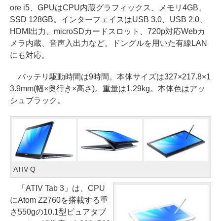
ore i5、GPUはCPU内蔵グラフィックス、メモリ4GB、
SSD 128GB。インターフェイスはUSB 3.0、USB 2.0、
HDMI出力、microSDカードスロット、720p対応Webカ
メラ内蔵、音声入出力など。ドングルを用いた有線LAN
にも対応。
バッテリ駆動時間は9時間。本体サイズは327×217.8×1
3.9mm(幅×奥行き×高さ)。重量は1.29kg。本体色はアッ
シュブラック。
ATIV Q
「ATIV Tab 3」は、CPU
にAtom Z2760を搭載する重
さ550gの10.1型ピュアタブ