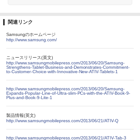
中古モニター | 液晶ディスプレイ | I-O D
2
ATA | LCD-AH241EDB-B-B | 23.8型ワイ
Anker Soundcore P31i ブラック
BRUCE WAYNE feat. Flo Milli, ATL Jacob
by Amazon 天然水 ラベルレス 500ml ×24本
異世界居酒屋「のぶ」(22) (角川コミックス・
デスクトップパソコン デル DELL optipl
ドTFT 1920×1080(フルHD) | LEDバック
￥594
2
[Explicit]
富士山の天然水 バナジウム含有 水 ミネラル
エース)
ex 3070SF Micro 9世代 Core i5 メモリ8
ライト | スピーカー内蔵 2系統入力(VG
ウォーター ペットボトル 静岡県産 500ミリリ
￥5,990
GB 16GB SSD256GB HDMI office Win
A・HDMI) | VGAケーブル・電源ケーブ
関連リンク
ットル (Smart Basic)
￥250
￥832
dows11 pro Win11 4K 対応 ミニPC デ
ル付属【30日保証】
スクトップパソコン デスクトップ PC 中
Samsungのホームページ
￥1,380
古パソコン 1186aR 10249091
￥6,280
町人Aは悪役令嬢をどうしても救いた
http://www.samsung.com/
3
い〜どぶと空と氷の姫君〜 10【電子書
Anker Soundcore Liberty 5 ミッドナイトブ
On My Road (Stadium ver.)
ONE PIECE モノクロ版 115 (ジャンプコミッ
￥32,780
店共通特典イラスト付】 【電子書籍】[
ラック
クスDIGITAL)
by Amazon 天然水ラベルレス 2L×9本
目黒三吉 ]
ニュースリリース(英文)
￥250
【期間限定10%OFFクーポン 8/12 10時
3
http://www.samsungmobilepress.com/2013/06/20/Samsung-
￥14,990
￥594
￥1,117
￥726
まで】 モニター 21.5型 液晶ディスプレ
Strengthens-Tablet-Business-and-Demonstrates-Commitment-
to-Customer-Choice-with-Innovative-New-ATIV-Tablets-1
Win11搭載 デスクトップパソコン ミニP
イ ベゼル ディスプレイ 液晶モニター PC
3
C miniPC 初心者向け Office付き Windo
モニター 壁掛け フリッカーレス FreeSy
ws11 初心者向け 初期設定済 省スペース
nc 21.5インチ 角度調節 FullHD ブルー
高さ4.4cm 軽量 モニター取り付け可 イ
ライトカット VAパネル VESAフル FHD
【2026年アップグレード版】AOKIMI ワイヤ
On My Road (Stadium ver.)
HUNTER×HUNTER モノクロ版 39 (ジャンプ
キングダム 80 （ヤングジャンプコミッ
http://www.samsungmobilepress.com/2013/06/20/Samsung-
4
ンテルCeleron メモリ8GB 高速SSD 256
ノングレア MAXZEN JM22CH02
Expands-Popular-Line-of-Ultra-slim-PCs-with-the-ATIV-Book-9-
レスイヤホン bluetooth イヤホン V12 小型
コミックスDIGITAL)
by Amazon 炭酸水 ラベルレス 500ml ×24本
クス） [ 原 泰久 ]
Plus-and-Book-9-Lite-1
GB USB 3.0 HDMI 2画面同時出力可 無線
軽量 ブルートゥースHi-Fi 最大36時間再生 ぶ
強炭酸水 ペットボトル 500ミリリットル (Sm
￥250
機能 テレワーク 在宅勤務 パソコン
るーとゅーす コードレス ENCノイズキャン
art Basic)
￥9,480
￥572
￥770
セリング 自動ペアリング Type-C充電 マイク
付き 防水 タッチ式音量調整 スポーツ/通勤/通
￥39,800
製品情報(英文)
￥1,625
学/WEB会議(ホワイト)
http://www.samsungmobilepress.com/2013/06/21/ATIV-Q
ゲーミングモニター 21.5インチ PCモニ
BUGS LIFE
スーパーの裏でヤニ吸うふたり 9巻 (デジタル
4
￥1,964
ター 100Hz 5ms 1920×1080 FHD VAパ
版ビッグガンガンコミックス)
日本史探偵コナン 全12巻セット [ 青山
コカ・コーラ やかんの麦茶 from 爽健美茶 ラ
5
【最新モデル】デスクトップパソコン 一
ネル ノングレア 非光沢 チルト調整 PCモ
http://www.samsungmobilepress.com/2013/06/21/ATIV-Tab-3
剛昌 ]
ベルレス 650mlPET×24本
4
￥250