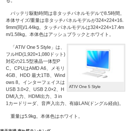
る。
バッテリ駆動時間は非タッチパネルモデルで8.5時間。
本体サイズ/重量は非タッチパネルモデルが324×224×16.
9mm(同)/1.44kg。タッチパネルモデルは324×224×17.4m
m/1.58kg。本体色はアッシュブラックとホワイト。
「ATIV One 5 Style」は、
フルHD(1,920×1,080ドット)
対応の21.5型液晶一体型P
C。CPUはAMD A6、メモリ
4GB、HDD 最大1TB、Wind
ows 8。インターフェイスは
ATIV One 5 Style
USB 3.0×2、USB 2.0×2、H
DMI入力、HDMI出力、3 in
1カードリーダ、音声入出力、有線LAN(ドングル経由)。
重量は5.9kg。本体色はホワイト。
楽天市場 売れ筋ランキング