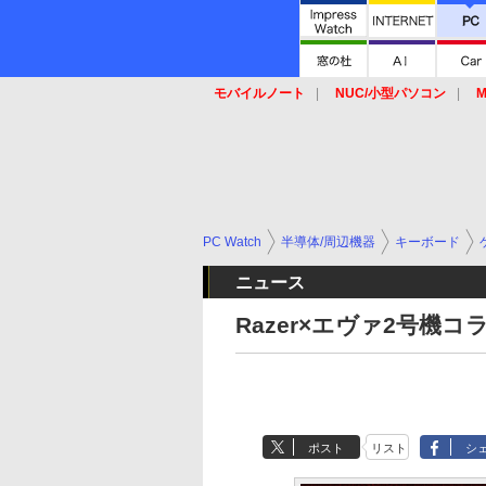
モバイルノート
NUC/小型パソコン
M
SSD
キーボード
マウス
PC Watch
半導体/周辺機器
キーボード
ニュース
Razer×エヴァ2号機
ポスト
リスト
シ