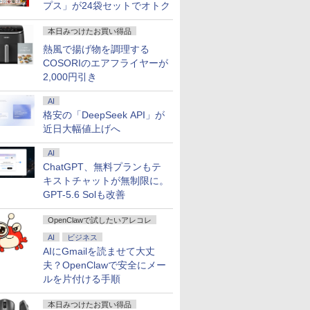
プス」が24袋セットでオトク
本日みつけたお買い得品
熱風で揚げ物を調理する
COSORIのエアフライヤーが
2,000円引き
AI
格安の「DeepSeek API」が
近日大幅値上げへ
AI
ChatGPT、無料プランもテ
キストチャットが無制限に。
GPT-5.6 Solも改善
OpenClawで試したいアレコレ
AI
ビジネス
AIにGmailを読ませて大丈
夫？OpenClawで安全にメー
ルを片付ける手順
本日みつけたお買い得品