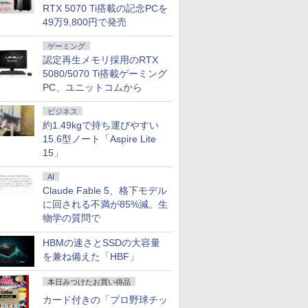
RTX 5070 Ti搭載の記念PCを
49万9,800円で発売
ゲーミング
認定再生メモリ採用のRTX
5080/5070 Ti搭載ゲーミング
PC、ユニットコムから
ビジネス
約1.49kgで持ち運びやすい
15.6型ノート「Aspire Lite
15」
AI
Claude Fable 5、格下モデル
に回される不満が85%減。生
物学の質問で
HBMの速さとSSDの大容量
を兼ね備えた「HBF」
本日みつけたお買い得品
カード付きの「プロ野球チッ