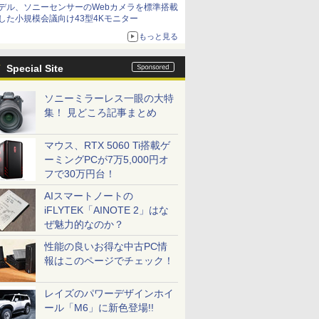
デル、ソニーセンサーのWebカメラを標準搭載
した小規模会議向け43型4Kモニター
もっと見る
Special Site
ソニーミラーレス一眼の大特
集！ 見どころ記事まとめ
マウス、RTX 5060 Ti搭載ゲ
ーミングPCが7万5,000円オ
フで30万円台！
AIスマートノートの
iFLYTEK「AINOTE 2」はな
ぜ魅力的なのか？
性能の良いお得な中古PC情
報はこのページでチェック！
レイズのパワーデザインホイ
ール「M6」に新色登場!!