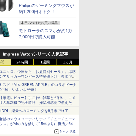
Philipsのゲーミングマウスが
約1,200円オトク！
本日みつけたお買い得品
モトローラのスマホが約1万
7,000円で購入可能
Impress Watchシリーズ 人気記事
時間
24時間
1週間
1カ月
ユニクロ、今日から「お盆特別セール」。涼感
シアサッカーワンピース待望値下げ、撥水ギア
ショーツは1990円に
ミスド「Mrs. GREEN APPLE」のコラボドーナ
ツ4種、いよいよ発売！
【家電レビュー】手ごわい雑草との戦い、コメ
リの草刈機で完全勝利 掃除機感覚で使えた
KDDI、楽天へのローミングを9月末で終了
老舗のマウスユーティリティ「チューチューマ
ウス」がAIの力を借りて15年ぶりに復活／64bit
化、Windows 10/11、「Chrome」も走り回
もっと見る
る。復活記念で2026年末まで500円