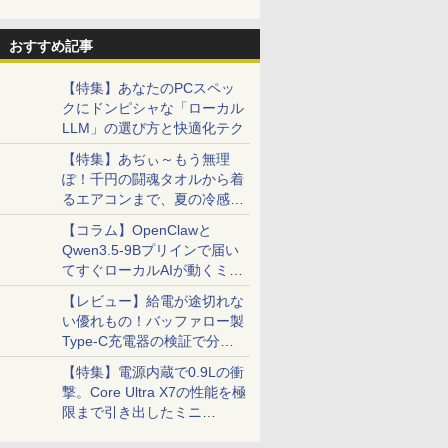
おすすめ記事
【特集】あなたのPCスペッ
クにドンピシャな「ローカル
LLM」の選び方と快適化テク
【特集】あぢぃ～もう無理
ぽ！千円の闘魂タオルから着
るエアコンまで、夏の冷感グ
ッズ一挙紹介
【コラム】OpenClawと
Qwen3.5-9Bプリインで届い
てすぐローカルAIが動くミニ
PC「SER9 Pro」
【レビュー】給電が途切れな
い優れもの！バッファロー製
Type-C充電器の検証で分か
ったこと
【特集】電源内蔵で0.9Lの衝
撃。Core Ultra X7の性能を極
限まで引き出したミニ
PC「GPD BOX」