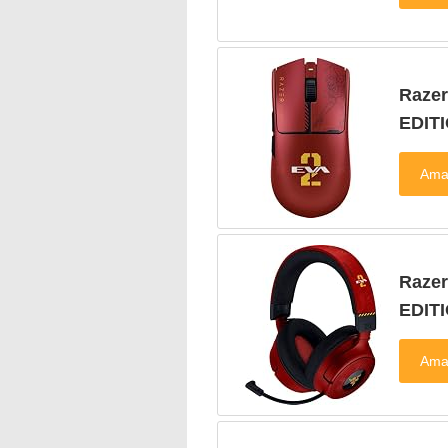
Razer
EDIT
Raze
EDIT