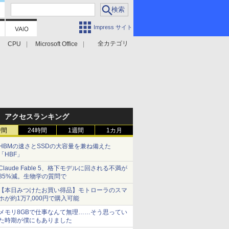
Impress サイト
全カテゴリ
CPU
Microsoft Office
アクセスランキング
時間
24時間
1週間
1カ月
HBMの速さとSSDの大容量を兼ね備えた
「HBF」
Claude Fable 5、格下モデルに回される不満が
85%減。生物学の質問で
【本日みつけたお買い得品】モトローラのスマ
ホが約1万7,000円で購入可能
メモリ8GBで仕事なんて無理……そう思ってい
た時期が僕にもありました