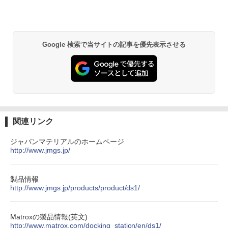
￥1,380
買わない生活 [ 稲垣 えみ子 ]
2
Anker Soundcore P31i ブラック
BRUCE WAYNE feat. Flo Milli, ATL Jacob
異世界居酒屋「のぶ」(22) (角川コミックス・
￥1,980
[Explicit]
エース)
【Amazon.co.jp限定】 い・ろ・は・す 2L P
ET ラベルレス ×8本
￥4,990
Google 検索で当サイトの記事を優先表示させる
￥250
￥832
￥1,001
100日後に英語がものになる1日10分 ネ
3
Anker Soundcore Liberty 5 ミッドナイトブ
On My Road (Stadium ver.)
HUNTER×HUNTER モノクロ版 39 (ジャンプ
イティブ英語書き写し [ ブレット・リン
ラック
コミックスDIGITAL)
by Amazon 天然水ラベルレス 2L×9本
ゼイ ]
￥250
￥14,990
￥572
￥1,117
￥1,980
関連リンク
ジャパンマテリアルのホームページ
http://www.jmgs.jp/
【2026年アップグレード版】AOKIMI ワイヤ
BUGS LIFE
スーパーの裏でヤニ吸うふたり 9巻 (デジタル
【全巻】DRAGON BALL 1-42巻セット
4
レスイヤホン bluetooth イヤホン V12 小型
版ビッグガンガンコミックス)
コカ・コーラ やかんの麦茶 from 爽健美茶 ラ
（ジャンプコミックス） [ 鳥山 明 ]
軽量 ブルートゥースHi-Fi 最大36時間再生 ぶ
ベルレス 650mlPET×24本
￥250
るーとゅーす コードレス ENCノイズキャン
￥810
製品情報
￥20,328
セリング 自動ペアリング Type-C充電 マイク
http://www.jmgs.jp/products/product/ds1/
￥1,653
付き 防水 タッチ式音量調整 スポーツ/通勤/通
学/WEB会議(ホワイト)
On My Road (Stadium ver.)
ONE PIECE モノクロ版 115 (ジャンプコミッ
Matroxの製品情報(英文)
￥1,964
クスDIGITAL)
by Amazon 炭酸水 ラベルレス 500ml ×24本
【送料無料】日経エンタテインメント9月
http://www.matrox.com/docking_station/en/ds1/
5