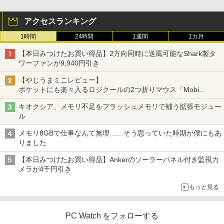
アクセスランキング
1時間
24時間
1週間
1カ月
【本日みつけたお買い得品】2方向同時に送風可能なShark製タ
ワーファンが9,940円引き
【やじうまミニレビュー】
ポケットにも楽々入るロジクールの2つ折りマウス「Mobi
Fold」。その気になるギミックとは？
キオクシア、メモリ不足をフラッシュメモリで補う拡張モジュー
ル
メモリ8GBで仕事なんて無理……そう思っていた時期が僕にもあ
りました
【本日みつけたお買い得品】Ankerのソーラーパネル付き監視カ
メラが4千円引き
もっと見る
PC Watch をフォローする