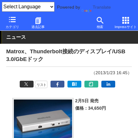
Powered by
Translate
PC Watch
半導体/周辺機器
その他
カテゴリ
過去記事
検索
Impressサイト
ニュース
Matrox、Thunderbolt接続のディスプレイ/USB
3.0/GbEドック
（2013/1/23 16:45）
リスト
2月5日 発売
価格：34,650円