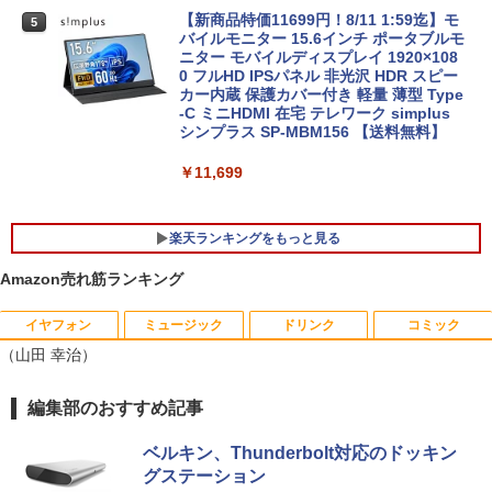
11 Pro/ 中古良い WPS Office付き デスク
トップPC &おまけ付き（中古USB式キー
【新商品特価11699円！8/11 1:59迄】モ
5
Lenovo ThinkPad X13 Gen1 Gen2 Ge
ボートとマウス） 3ケ月保証
バイルモニター 15.6インチ ポータブルモ
5
n3 モデル選択可能 [ Windows11 / Offic
ニター モバイルディスプレイ 1920×108
e付き / SSD 256GB 512GB / メモリ 8G
0 フルHD IPSパネル 非光沢 HDR スピー
￥32,800
B 16GB / 第10世代 第11世代 第12世代 I
カー内蔵 保護カバー付き 軽量 薄型 Type
ntel Core i5] 初期設定不要 Office 中古
-C ミニHDMI 在宅 テレワーク simplus
ノートパソコン 中古パソコン 中古pc レ
シンプラス SP-MBM156 【送料無料】
ノボ シンクパッド【Win11正式対応】
￥11,699
￥30,800
楽天ランキングをもっと見る
Amazon売れ筋ランキング
イヤフォン
ミュージック
ドリンク
コミック
2027 近江兄弟社中学校・直前対策合格セ
1
（山田 幸治）
ット問題集(5冊) 中学受験 過去問の傾向
と対策 / 参考書 自宅学習 送料無料 / 受験
専門サクセス
Anker Soundcore P40i オフホワイト
BRUCE WAYNE feat. Flo Milli, ATL Jacob
by Amazon 天然水 ラベルレス 500ml ×24本
薬屋のひとりごと 17巻 (デジタル版ビッグガ
編集部のおすすめ記事
[Explicit]
富士山の天然水 バナジウム含有 水 ミネラル
ンガンコミックス)
￥19,250
ウォーター ペットボトル 静岡県産 500ミリリ
￥5,990
ベルキン、Thunderbolt対応のドッキン
ットル (Smart Basic)
￥250
￥770
グステーション