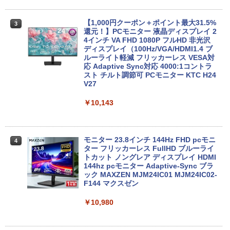
￥26,800
F | Windows11 | デスクトップ | 一年保
証 | 第8世代 | Core i5 8500 3.0(〜最大4.
1)GHz | MEM:8GB | SSD:256GB(NVMe)
【1,000円クーポン＋ポイント最大31.5%
3
| DVDマルチ | 無線LAN:なし | Win11Pro
還元！】PCモニター 液晶ディスプレイ 2
【マラソンP5倍/10%オフクーポン】【ワ
64Bit
4インチ VA FHD 1080P フルHD 非光沢
3
ケあり/激安商品】 中古ノートパソコン
ディスプレイ（100Hz/VGA/HDMI1.4 ブ
レノボ Lenovo ThinkPad L380 第8世代
ルーライト軽減 フリッカーレス VESA対
￥21,980
Core i5 メモリ8GB/16GB SSD128/256G
応 Adaptive Sync対応 4000:1コントラ
B/512GB 13.3インチ Windows11 Pro 送
スト チルト調節可 PCモニター KTC H24
料無料 保証付き
V27
中古パソコン | HP | ProOne 600 G5 All-i
4
￥15,800
￥10,143
n-One | Windows11 | 一体型 | 一年保証
| 第9世代 | Core i3 9100T 3.1(～最大3.7)
GHz | MEM:16GB | SSD:256GB(新品) |
DVD-ROM | 無線LAN:なし | Webカメラ
エントリーで最大10倍！｜【Win11正式
内蔵 | フルHD | Win11Pro64Bit | ACアダ
モニター 23.8インチ 144Hz FHD pcモニ
4
4
対応モデル】アウトレット 第8世代 Core
プター付属
ター フリッカーレス FullHD ブルーライ
i5 ノートパソコン Win11対応 15.6型 大
トカット ノングレア ディスプレイ HDMI
画面中古PC 富士通 NEC DELL 新品SSD
144hz pcモニター Adaptive-Sync ブラ
￥29,980
搭載 メモリ最大32GB 新品SSD最大2TB
ック MAXZEN MJM24IC01 MJM24IC02-
Office付き DVD内蔵/テンキー/WEBカメ
F144 マクスゼン
ラ選択可 中古パソコン
￥10,980
【送料無料】DT：DELL Optiplex 3080
5
￥22,399
SFF Core i3-10100 3.60GHz /メモリ：1
6GB /SSD：256GB /無線LAN/Windows