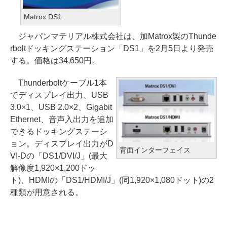
Matrox DS1
ジャパンマテリアル株式会社は、加Matrox製のThunde
rboltドッキングステーション「DS1」を2月5日より発売
する。価格は34,650円。
Thunderboltケーブル1本
でディスプレイ出力、USB
3.0×1、USB 2.0×2、Gigabit
Ethernet、音声入出力を追加
できるドッキングステーシ
ョン。ディスプレイ出力がD
背面インターフェイス
VI-Dの「DS1/DVI/J」(最大
解像度1,920×1,200ドッ
ト)、HDMIの「DS1/HDMI/J」(同1,920×1,080ドット)の2
種類が用意される。