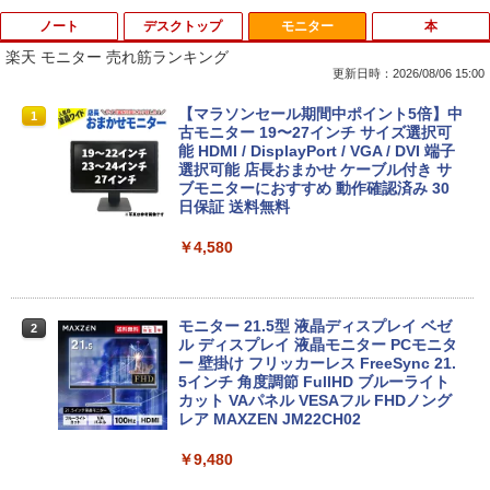
ノート
デスクトップ
モニター
本
楽天 モニター 売れ筋ランキング
更新日時：2026/08/06 15:00
中古パソコン | Dell | Latitude 3500 | Wi
エアリア 世田谷電器 世田谷の給水塔 キ
【マラソンセール期間中ポイント5倍】中
1
1
1
ndows11 | ノートPC | 一年保証 | 第8世
ーボード用メンテナンスツール キーキャ
古モニター 19〜27インチ サイズ選択可
代 | Core i5-8265U 1.6(〜最大3.9)GHz |
ップ外し スイッチプラー AR-REMOVE
能 HDMI / DisplayPort / VGA / DVI 端子
MEM:8GB | SSD:256GB(新品) | 光学ド
選択可能 店長おまかせ ケーブル付き サ
ライブ非搭載 | 無線LAN:あり | Webカメ
ブモニターにおすすめ 動作確認済み 30
￥1,580
ラ内蔵 | フルHD | テンキー | Win11Pro6
日保証 送料無料
4Bit | ACアダプター付属
￥4,580
￥25,980
ミニPC Dell HP Lenovo 高速CPU 第8世
2
代 Corei3/i5-8500T メモリ最大16GB SS
D1TB 二画面デュアル アウトレット オフ
ィス付き 最新MSOffice2024可 Win11Pr
モニター 21.5型 液晶ディスプレイ ベゼ
2
【最新Office2024】中古ノート Lenovo
o 中古パソコンデスクトップパソコン ミ
ル ディスプレイ 液晶モニター PCモニタ
2
ThinkPad L580 第8世代Core i5 大画面
ニPC デル 中古パソコンデスクトップPC
ー 壁掛け フリッカーレス FreeSync 21.
15.6インチ液晶 メモリ8GB/16GB 新品S
5インチ 角度調節 FullHD ブルーライト
SD 1TB テンキー付き Webカメラ内蔵 U
カット VAパネル VESAフル FHDノング
￥17,888
SB 3.0 無線LAN搭載 office付き Windo
レア MAXZEN JM22CH02
ws11搭載 ノートPC パソコン ノート 中
古パソコン 中古PC オフィス 中古
￥9,480
中古パソコン | HP | ProDesk 600 G4 SF
3