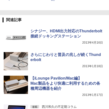
強炭酸水 ペットボトル 500ミリリットル (Sm
号特別表紙版 2026年9月号 【日経エンタ
￥250
art Basic)
テインメント増刊】【雑誌】
￥594
Xiaomi シャオミ REDMI Buds 8 Lite ワイヤ
レスイヤホン Bluetooth 5.4 ノイズキャンセ
￥1,625
￥980
リング ANC 36時間再生
関連記事
￥2,980
シナジー、HDMI出力対応のThunderbolt
接続ドッキングステーション
2013年4月16日
さらにじわりと普及の兆しが続くThund
erbolt
2013年1月18日
【iLounge Pavilion/Mac編】
Mac製品をより快適に利用するための各
種周辺機器を紹介
2013年1月17日
西川和久の不定期コラム
連載