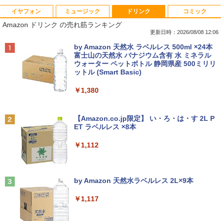
イヤフォン
ミュージック
ドリンク
コミック
【ノートPC用】【あんしん3ヶ月に延長
ポイント10倍 中古パソコン デスクトッ
アースドリームス 厳選おまかせモニター
はだしのゲン（全7巻セット） （中公文
1
1
1
1
Amazon ドリンク の売れ筋ランキング
保証】通常付属している30日の保証期間
プ Windows10【Windows 10 Pro 64Bit
21.5型〜27型ワイド 【HDMI対応 / FULL
庫コミック版） [ 中沢啓治 ]
が3ヶ月に延長されます。【単品購入・併
搭載】富士通 ESPRIMO D583シリーズ等
HD解像度】 大手メーカー液晶 (Dell/HP/
更新日時：2026/08/08 12:06
用不可※レビューキャンペーンは除く /
Celeron G1840 2.8G/4G/250GB/DVD-R
NEC等) テレワーク デュアルモニター S
￥5,852
Anker Soundcore P40i オフホワイト
BRUCE WAYNE feat. Flo Milli, ATL Jacob
by Amazon 天然水 ラベルレス 500ml ×24本
ノートパソコン専用】
OM
witch PS4 PS5対応 【整備済み中古品】
[Explicit]
富士山の天然水 バナジウム含有 水 ミネラル
ウォーター ペットボトル 静岡県産 500ミリリ
￥7,990
￥1,000
￥9,980
￥6,470
ットル (Smart Basic)
￥250
【中古】ギリシャ語辞典/大学書林/古川晴
2
￥1,380
風（単行本）
おまかせ 中古ノートパソコン Windows
【中古】【箱付】 APPLE Mac mini A13
【お買い物マラソン限定価格】モニター
2
2
2
Anker Soundcore P31i ブラック
BRUCE WAYNE feat. Flo Milli, ATL Jacob
11 A4サイズ 15型以上 メーカー 富士通 N
47 (Late 2014) 【 macOS Monterey 12.
21.5インチ 100Hz FHD VAパネル スピー
￥25,249
[Explicit]
【Amazon.co.jp限定】 い・ろ・は・す 2L P
EC 等 CPU Intel Cel 第6世代 メモリ4GB
7.6 / i7(3GHz) / メモリ:16GB / HDD:1.1
カー搭載 ブルーライト軽減 ノングレアタ
ET ラベルレス ×8本
￥5,990
SSD128GB 無線LAN WPS office2搭載
2TB 】 【 中古 ビジネスホン パソコン
イプ 壁掛け対応 省スペース 角度調整 高
￥250
HDMI対応 送料無料 訳あり品
業務用 電話機 本体】
視野角 178° Adaptive-Sync対応 MAXZ
￥1,112
EN MJM22CH03-F100 2608mr
￥7,980
￥24,200
ちいかわ なんか小さくてかわいいやつ
3
￥9,930
（4）なんか小さくてためになる豆本付き
Anker Soundcore Liberty 5 ミッドナイトブ
On My Road (Stadium ver.)
特装版 （プレミアムKC） [ ナガノ ]
ラック
by Amazon 天然水ラベルレス 2L×9本
￥250
￥2,420
【期間限定破格金額！】新生活 新古品 W
HP ProDesk 400 G6 DM 【Core i5 1050
3
3
￥14,990
￥1,117
in11搭載 パソコンノートパソコンoffice
0T/メモリ16GB(DDR4)/SSD256GB(M.2
液晶モニター PCディスプレイ 23.8 24イ
3
付き 初心者向けノートPC 初期設定済 1
NVMe)/Win11Pro-64bit】【中古/送料無
ンチ 144Hz 1ms IPS フルHD ノングレア
5.6型 インテル高速CPU ランダムで発送
料】※沖縄・離島を除く
非光沢 ブルーライトカット HDMI VGA