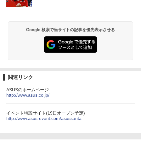
￥11,999
￥5,600
異世界居酒屋「のぶ」(22) (角川コミックス・
エース)
Google 検索で当サイトの記事を優先表示させる
￥832
ONE PIECE モノクロ版 115 (ジャンプコミッ
クスDIGITAL)
￥594
関連リンク
ASUSのホームページ
http://www.asus.co.jp/
HUNTER×HUNTER モノクロ版 39 (ジャンプ
コミックスDIGITAL)
￥572
イベント特設サイト(19日オープン予定)
http://www.asus-event.com/asussanta
スーパーの裏でヤニ吸うふたり 9巻 (デジタル
版ビッグガンガンコミックス)