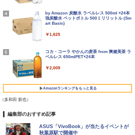
メモリ4GB～ 高速SSD1TB 最大 フルHD
スピーカー内蔵 ヘッドホン端子 VESA対
小学館の図鑑NEO／1〜10巻セット
4
Webカメラ zoom 軽量薄型 無線 型番更
応 テレワーク 在宅勤務 法人向け オフィ
【2026年アップグレード版】AOKIMI ワイヤ
On My Road (Stadium ver.)
￥32,980
新で在庫処分
ス TERRA 2441W
レスイヤホン bluetooth イヤホン V12 小型
by Amazon 炭酸水 ラベルレス 500ml ×24本
￥25,300
軽量 ブルートゥースHi-Fi 最大36時間再生 ぶ
強炭酸水 ペットボトル 500ミリリットル (Sm
￥250
るーとゅーす コードレス ENCノイズキャン
art Basic)
￥9,980
￥9,999
セリング 自動ペアリング Type-C充電 マイク
【期間限定P15倍+最大10%OFFクーポ
4
付き 防水 タッチ式音量調整 スポーツ/通勤/通
￥1,625
ン】 【3年保証】HP PRODESK 400 G5
学/WEB会議(ホワイト)
DM [新品SSD] SSD256GB メモリ8GB C
からだの厚みを薄くする [ 土屋元明 ]
中古ノートパソコン Core i3/i5選択可 Wi
ore i5 Windows 11 Pro 中古 アウトレッ
【楽天1位！保護レザーケース付き】【タ
BUGS LIFE
5
4
4
￥1,964
ndows11 Pro WPS Office 2024付き メ
ト 返品 送料無料 中古デスクトップパソ
ッチ選択】 モバイルモニター 15.6インチ
コカ・コーラ やかんの麦茶 from 爽健美茶 ラ
モリ8GB SSD1TB 15.6型 テンキー ビジ
コン 中古パソコン デスクトップパソコン
ノングレア 非光沢 1080PフルHD コスパ
￥1,540
ベルレス 650mlPET×24本
￥250
ネス 在宅勤務 学生向け 福袋2026
デスクトップ PC ミニPC OFFICE付き
高画質 デュアルモニター サブモニター
ポータブルモニター ゲーミングモニター
Xiaomi シャオミ REDMI Buds 8 Lite ワイヤ
￥2,009
リモートワーク IPS Tpye-C/mini HDMI
レスイヤホン Bluetooth 5.4 ノイズキャンセ
￥11,900
￥37,400
pc ミニPC iPhone対応
リング ANC 36時間再生
￥9,999
￥3,480
Amazonランキングをもっと見る
【★最大100%ポイント】【大特価!訳あ
新品 VETESA 一体型デスクトップパソコ
5
5
り!】【タッチパネル×Webカメラ】Pana
ン 24型フルHD液晶 Windows11 Office
（多和田 新也）
sonic Let's note CF-XZ6/第7世代 Core
付き 第3世代 Core i7 メモリ16GB SSD5
i5/メモリ:8GB/SSD:128GB/12型液晶/Wi
12GB USB3.0 初期設定済み キーボー
HP P224 LED液晶モニター 21.5インチワ
5
薬屋のひとりごと 17巻 (デジタル版ビッグガ
編集部のおすすめ記事
fi/Bluetooth/Office/USB-C/HDMI/中古パ
ド・マウス付属
イド 薄型 液晶ディスプレイ 1920×1080
ンガンコミックス)
ソコン ノートパソコン モバイルパソコン
（フルHD）白色LEDバックライト IPSパ
Windows11 Windows10
ネル 非光沢 ノングレア ディスプレイポ
￥59,800
ASUS「VivoBook」が当たるイベントが
￥770
ート HDMI VGA PS4 switch 対応 スイッ
秋葉原駅で開催中
チ VESA準拠【中古】