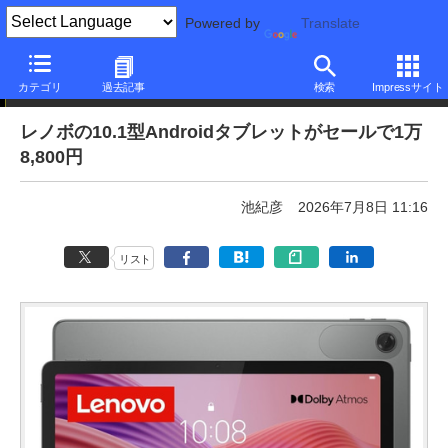
Powered by
Translate
本日みつけたお買い得品
カテゴリ
過去記事
検索
Impressサイト
レノボの10.1型Androidタブレットがセールで1万
8,800円
池紀彦
2026年7月8日 11:16
リスト