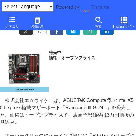
Powered by
Translate
ASUSTeK、X58搭載のmicroATXマザー「Rampage III GENE」
カテゴリ
過去記事
検索
Impressサイト
リスト
発売中
価格：オープンプライス
Rampage III GENE
株式会社エムヴィケーは、ASUSTeK Computer製のIntel X5
8 Express搭載マザーボード「Rampage III GENE」を発売し
た。価格はオープンプライスで、店頭予想価格は3万円前後の
見込み。
オーバークロックやゲーミング向けの「R.O.G」シリーズに