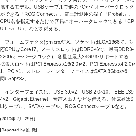
属するモデル。USBケーブルで他のPCからオーバークロック
ができる「ROG Connect」、電圧計測用の端子「ProbeIt」、
CPU名を指定するだけで容易にオーバークロックできる「CP
U Level Up」などを備える。
フォームファクタはmicroATX。ソケットはLGA1366で、対
応CPUはCore i7。メモリスロットはDDR3×6で、最高DDR3-
2200(オーバークロック)、容量は最大24GBをサポートする。
拡張スロットはPCI Express x16(2.0)×2、PCI Express x4(2.0)×
1、PCI×1。ストレージインターフェイスはSATA 3Gbps×6、
同6Gbps×2。
インターフェイスは、USB 3.0×2、USB 2.0×10、IEEE 139
4×2、Gigabit Ethernet、音声入出力などを備える。付属品はS
LIケーブル、SATAケーブル、ROG Connectケーブルなど。
(2010年 7月 29日)
[Reported by 劉 尭]