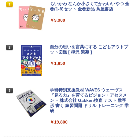
VETESA正規店 新品 ノートパソコン セ
【マラソン限定30%OFF】中古 DELL O
DELL デル E2417H LED液晶モニター 2
ちいかわ なんか小さくてかわいいやつ 全
1
1
1
1
ール office付き windows11 マウスセッ
ptiPlex 3060 Micro D10U Core i5 8400
3.8インチワイド ブラック 1920×1080
巻(1-8)セット 全巻新品 蔦屋書店
ト PC 14型 Celeron N3350/J3355 メモ
T 第8世代CPU メモリ8GB SSD256GB
（フルHD） 16:9 IPSパネル LEDバック
Anker Soundcore P31i ブラック
BRUCE WAYNE feat. Flo Milli, ATL Jacob
by Amazon 天然水 ラベルレス 500ml ×24本
異世界居酒屋「のぶ」(22) (角川コミックス・
リ8GB/12GB SSD128GB/256GB/512G
Windows11Home 1年保証 レビュー特
ライト付 非光沢 ノングレア 液晶ディス
￥9,900
[Explicit]
富士山の天然水 バナジウム含有 水 ミネラル
エース)
B/1TB 安い 格安 ラップトップ
典：WPS Office Bランク パソコン デス
プレイ ディスプレイポート VGA【中
ウォーター ペットボトル 静岡県産 500ミリリ
クトップパソコン デル 中古パソコン 中
古】
￥4,990
ットル (Smart Basic)
古デスクトップパソコン PC
￥250
￥832
￥31,480
￥5,300
￥1,380
￥24,800
自分の思いを言葉にする こどもアウトプ
2
ット図鑑 [ 樺沢 紫苑 ]
Anker Soundcore Liberty 5 ミッドナイトブ
On My Road (Stadium ver.)
HUNTER×HUNTER モノクロ版 39 (ジャンプ
【エントリーでポイント10倍】 ノートパ
2
ラック
コミックスDIGITAL)
by Amazon 天然水ラベルレス 2L×9本
ソコン 中古 Bランク Win11 Pro カメラ i
送料無料！！【あきばお〜】モバイル モ
￥1,650
2
5 第10世代 dynabook G83/FU 8GBメモ
【★最大100%ポイント】HP EliteDesk
ニター 車載 オンダッシュ 7インチ IPS ポ
￥250
2
リ 256GB SSD 13.3インチ 軽量ノートパ
600/800 G2 SFF 第6世代 Corei7-6700
ータブル ディスプレイ HDMI【smtb-u】
￥14,990
￥572
￥1,117
ソコン Wi-Fi6 軽い B5 ダイナブックノー
メモリ8GB 高速新品 SSD256GB+HDD5
トパソコン windows11pro win11pro 初
00GB Windows11 DVDマルチドライブ
￥6,000
期設定済 office付き 中古ノートPC
正規版Office付き Windows10 変更可 V
学研特別支援教材 WAVES ウェーヴス
3
GA DisplayPort HDMI 2画面同時出力可
『見る力』を育てるビジョン・アセスメ
【2026年アップグレード版】AOKIMI ワイヤ
On My Road (Stadium ver.)
スーパーの裏でヤニ吸うふたり 9巻 (デジタル
能 中古パソコン デスクトップ
￥34,800
ント 株式会社 Gakken検査 テスト 数字
レスイヤホン bluetooth イヤホン V12 小型
版ビッグガンガンコミックス)
by Amazon 炭酸水 ラベルレス 500ml ×24本
形 書く 練習問題 ドリル トレーニング 学
軽量 ブルートゥースHi-Fi 最大36時間再生 ぶ
強炭酸水 ペットボトル 500ミリリットル (Sm
【送料無料】TF: EIZO FlexScan EV245
￥250
3
￥35,999
研
るーとゅーす コードレス ENCノイズキャン
art Basic)
0 2019年製 超狭額ベゼル 23.8型ワイ
￥810
セリング 自動ペアリング Type-C充電 マイク
ド フルHD（1920x1080）IPSパネル ノ
付き 防水 タッチ式音量調整 スポーツ/通勤/通
￥19,800
【長期保証付】Xiaomi シャオミ REDMI
ングレア(非光沢)【3ケ月保証】
￥1,625
3
学/WEB会議(ホワイト)
Pad 2 6+128GB ラベンダーパープル 11
型Androidタブレット 6GB/128GB/WiFi
Dell OptiPlex 7040 SFF 第6世代 Core i
￥7,980
3
BUGS LIFE
ONE PIECE モノクロ版 115 (ジャンプコミッ