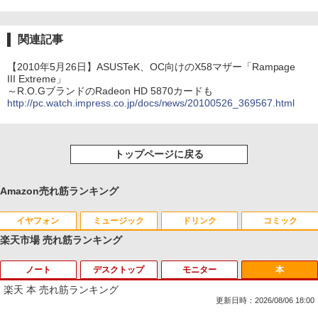
関連記事
【2010年5月26日】ASUSTeK、OC向けのX58マザー「Rampage
III Extreme」
～R.O.GブランドのRadeon HD 5870カードも
http://pc.watch.impress.co.jp/docs/news/20100526_369567.html
トップページに戻る
Amazon売れ筋ランキング
イヤフォン
ミュージック
ドリンク
コミック
楽天市場 売れ筋ランキング
ノート
デスクトップ
モニター
本
Anker Soundcore P40i オフホワイト
BRUCE WAYNE feat. Flo Milli, ATL Jacob
【Amazon.co.jp限定】 い・ろ・は・す 2L P
薬屋のひとりごと 17巻 (デジタル版ビッグガ
[Explicit]
ET ラベルレス ×8本
ンガンコミックス)
楽天 本 売れ筋ランキング
￥5,990
更新日時：2026/08/06 18:00
￥250
￥1,001
￥770