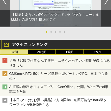
高スペッ 初期設定済み
￥45,700
【特集】あなたのPCスペックにドンピシャな「ローカル
LLM」の選び方と快適化テク
●
●
●
●
●
アクセスランキング
1時間
24時間
1週間
1カ月
メモリ8GBで仕事なんて無理……そう思っていた時期が僕にもあ
りました
GMKtecのRTX 50シリーズ搭載小型ゲーミングPC、日本でも発
売へ
AI搭載の無料オフィスアプリ「GenOffice」公開。Word/Excel形
式にも対応
【本日みつけたお買い得品】2方向同時に送風可能なShark製タ
ワーファンが9,940円引き