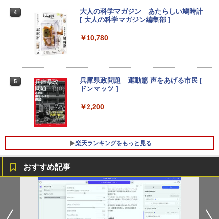
VHU5864JP
7 メモリ16GB SSD 512GB Office付き H
￥1,964
クスDIGITAL)
コカ・コーラ やかんの麦茶 from 爽健美茶 ラ
DMI Windows11 デスクトップPC 中古
大人の科学マガジン あたらしい鳩時計
4
ベルレス 650mlPET×24本
￥250
パソコン
￥35,481
[ 大人の科学マガジン編集部 ]
￥594
Xiaomi シャオミ REDMI Buds 8 Lite ワイヤ
モバイルモニター 15.6インチ モバイルデ
￥1,653
4
￥35,800
￥10,780
レスイヤホン Bluetooth 5.4 ノイズキャンセ
ィスプレイ 1920*1080 ポータブルモニタ
リング ANC 36時間再生
ー IPS液晶パネル ブルーカット 自立スタ
【展示品】 Lenovo ノートパソコン Ide
ンド VESA スピーカ内蔵 USBType-C ミ
4
apad Duet 560 Chromebook 13.3型 タ
ニHDMI Sw-itch/PS3/PS4/PS5/Xbox/PC
￥2,980
ッチパネル/ Snapdragon 7c Gen2/ メモ
【期間限定P15倍+最大10%OFFクーポ
4
リ 4GB/ eMMC 128GB/ Chrome OS/ Off
ン】 【3年保証】DELL デル OPTIPLEX
兵庫県政問題 運動篇 声をあげる市民 [
￥8,489
5
iceなし/ アビスブルー ストームグレー
3090 MICRO SSD256GB メモリ16GB C
ドンマッツ ]
ore i3 Windows 11 Pro 中古 アウトレッ
ト 返品 送料無料 中古デスクトップパソ
￥34,800
￥2,200
コン 中古パソコン デスクトップパソコン
液晶ディスプレイ 23インチ ディスプレ
5
デスクトップ PC ミニPC OFFICE付き
イ フィリップス 液晶モニター パソコン
モニター ゲーミングモニター PCモニタ
￥49,500
【新品】Windows11 ノートパソコン off
ー 23.8 1920×1080 HDMI D-Sub ブラッ
5
楽天ランキングをもっと見る
ice付き 15.6インチワイド液晶 フルHD I
ク スピーカー：なし 24E2N2100/11
ntel Pentium GOLD 6500Y メモリ12GB
新品SSD256GB USB3.0 HDMI 日本語配
おすすめ記事
￥11,480
列キーボード【NC15】
「楽天ランキング1位」 デスクトップパ
5
ソコン Windows11 Office付き パソコン
新品｜インテル 第14世代 Core i5-4590 i
￥39,800
5 i7-14700F｜ SSD 256GB～2TB｜メモ
リ 8～64GB DDR4/5｜ デスクトップPC
2年保証 激安 高性能 ゲーム 本体のみ PC