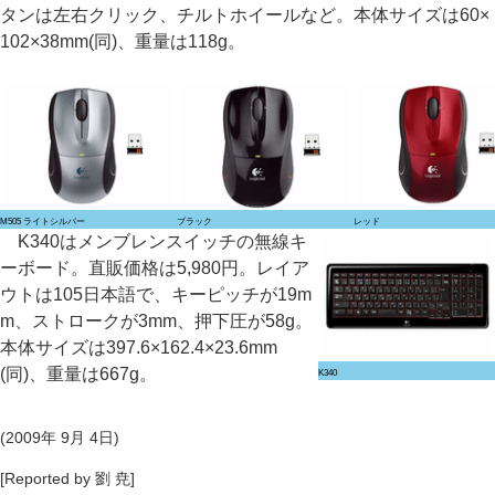
タンは左右クリック、チルトホイールなど。本体サイズは60×
102×38mm(同)、重量は118g。
M505 ライトシルバー
ブラック
レッド
K340はメンブレンスイッチの無線キ
ーボード。直販価格は5,980円。レイア
ウトは105日本語で、キーピッチが19m
m、ストロークが3mm、押下圧が58g。
本体サイズは397.6×162.4×23.6mm
(同)、重量は667g。
K340
(2009年 9月 4日)
[Reported by 劉 尭]