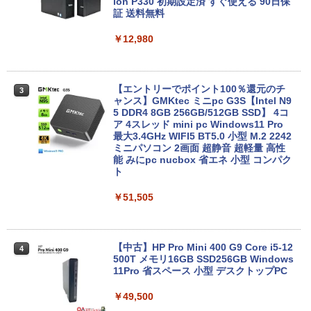
SD256GB 整備済み品 pc win11 os 中古
ion P330 初期設定済 すぐ使える 90日保
￥1,625
パソコン すぐ使える オフィス付きPC 送
証 送料無料
料無料
【2026年アップグレード版】AOKIMI ワイヤ
On My Road (Stadium ver.)
HUNTER×HUNTER モノクロ版 39 (ジャンプ
￥12,980
レスイヤホン bluetooth イヤホン V12 小型
コミックスDIGITAL)
by Amazon 天然水ラベルレス 2L×9本
￥22,770
軽量 ブルートゥースHi-Fi 最大36時間再生 ぶ
￥250
るーとゅーす コードレス ENCノイズキャン
￥572
￥1,117
セリング 自動ペアリング Type-C充電 マイク
付き 防水 タッチ式音量調整 スポーツ/通勤/通
【エントリーでポイント100％還元のチ
3
学/WEB会議(ホワイト)
ノートパソコン Surface Pro 5 高性能第
ャンス】GMKtec ミニpc G3S【Intel N9
3
7世代Core i5-7300U WEBカメラ内蔵 Wi
5 DDR4 8GB 256GB/512GB SSD】 4コ
BUGS LIFE
スーパーの裏でヤニ吸うふたり 9巻 (デジタル
ndows 11 Pro MS 0ffice 2024選択可 1
ア 4スレッド mini pc Windows11 Pro
￥1,964
版ビッグガンガンコミックス)
コカ・コーラ やかんの麦茶 from 爽健美茶 ラ
2.3型 2K液晶(2560x1440) Wi-Fi Mini-D
最大3.4GHz WIFI5 BT5.0 小型 M.2 2242
ベルレス 650mlPET×24本
￥250
P Bluetooth SurfaceConnect USB3.0
ミニパソコン 2画面 超静音 超軽量 高性
￥810
能 みにpc nucbox 省エネ 小型 コンパク
Xiaomi シャオミ REDMI Buds 8 Lite ワイヤ
￥2,009
ト
￥24,890
レスイヤホン Bluetooth 5.4 ノイズキャンセ
リング ANC 36時間再生
￥51,505
￥2,980
MS Office 2024 H&B 搭載｜中古ノート
4
パソコン Windows11 Office付｜Dynab
ook B55M Core i5 第8世代 8265U メモ
【中古】HP Pro Mini 400 G9 Core i5-12
4
リ 8GB SSD 256GB 15.6型 WEBカメラ
500T メモリ16GB SSD256GB Windows
テンキー HDMI 無線 Wi-Fi 整備済み 新品
11Pro 省スペース 小型 デスクトップPC
無線マウス セキュリティソフト 無料プレ
ゼント
￥49,500