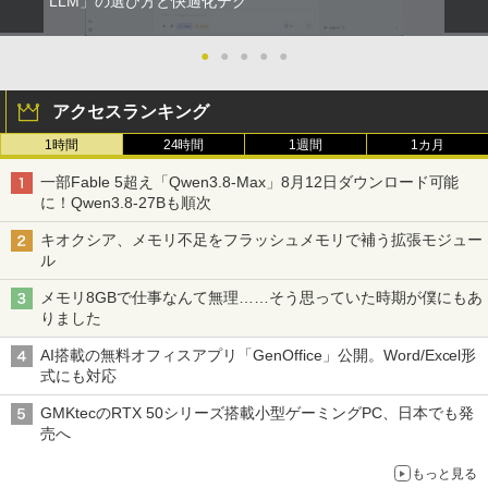
誤謬論入門[本/雑誌] 優れた議論の実践ガ
LLM」の選び方と快適化テク
2
イド / T・エドワード・デイマー/著 小西
卓三/監訳 今村真由子/訳
Dell モニター 19インチ P1917S IPSパネ
●
●
●
●
●
2
ル 1280x1024 スクエア HDMI USBハブ
￥3,520
高さ調整 中古ディスプレイ
アクセスランキング
￥8,800
1時間
24時間
1週間
1カ月
Aランクパーティを離脱した俺は、元教
3
え子たちと迷宮深部を目指す。（13）
一部Fable 5超え「Qwen3.8-Max」8月12日ダウンロード可能
【電子書籍】[ ユーリ ]
に！Qwen3.8-27Bも順次
【楽天1位!1,600円OFFクーポン 8/4 20:
3
00-8/11 01:59】Xiaomi Monitor A24i 20
￥792
キオクシア、メモリ不足をフラッシュメモリで補う拡張モジュー
26 ディスプレイ 1080P 23.8インチ 144
ル
Hzリフレッシュレート sRGB99% 1670
万色 300nits ΔE＜1 低ブルーライト 大
メモリ8GBで仕事なんて無理……そう思っていた時期が僕にもあ
画面 TÜV認証 目にやさしい 調整可能な
★8月中旬発送予定★ 宇宙兄弟 全巻セ
4
りました
スタンド VESA
ット（全46巻）
AI搭載の無料オフィスアプリ「GenOffice」公開。Word/Excel形
￥12,580
￥41,225
式にも対応
GMKtecのRTX 50シリーズ搭載小型ゲーミングPC、日本でも発
売へ
MAXZEN ゲーミングモニター 23.8イン
4
チ 180Hz FHD (1920×1080) HDMI2.1 D
乙女ゲー世界はモブに厳しい世界です
5
もっと見る
P1.4 sRGB128％ IPS Adaptive-Sync ブ
【共和国編】 02 【電子書籍】[ 三