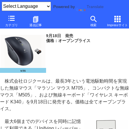
Powered by
Translate
ロジクール、電池寿命最長3年の無線マウスなど
カテゴリ
過去記事
検索
Impressサイト
～Unifyingレシーバー対応、キーボードも
9月18日 発売
価格：オープンプライス
M705
株式会社ロジクールは、最長3年という電池駆動時間を実現
した無線マウス「マラソン マウス M705」、コンパクトな無線
マウス「M505」、および無線キーボード「ワイヤレス キーボ
ード K340」を9月18日に発売する。価格は全てオープンプラ
イス。
最大6個までのデバイスを同時に記憶
して利用できる「Unifying レシーバー」