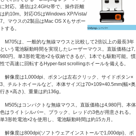
に対応。通信は2.4GHz帯で、操作距離
は約10m。対応OSはWindows XP/Vista/
7。マウスの2製品はMac OS Xもサポー
トする。
Unifyingレシーバー
M705は、一般的な無線マウスと比較して2倍以上の最長3年
という電池駆動時間を実現したレーザーマウス。直販価格は7,
980円。単3形乾電池×2を収納できるが、1本でも駆動可能。慣
性で高速に回転するHyper-fast scrollingホイールを備える。
解像度は1,000dpi、ボタンは左右クリック、サイドボタン×
3、チルトホイールなど。本体サイズは70×109×40.5mm(幅×奥
行き×高さ)、重量は約136g。
M505はコンパクトな無線マウス。直販価格は4,980円。本体
色はライトシルバー、ブラック、レッドの3色が用意される。
単3形乾電池×2を使用し、電池駆動時間は約15カ月。
解像度は800dpi(ソフトウェアインストールで1,000dpi)、ボ