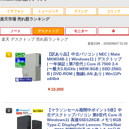
イヤフォン
ミュージック
ドリンク
コミック
楽天市場 売れ筋ランキング
ノート
デスクトップ
モニター
本
Anker Soundcore P40i オフホワイト
BRUCE WAYNE feat. Flo Milli, ATL Jacob
【Amazon.co.jp限定】 い・ろ・は・す 2L P
薬屋のひとりごと 17巻 (デジタル版ビッグガ
[Explicit]
ET ラベルレス ×8本
ンガンコミックス)
楽天 デスクトップ 売れ筋ランキング
￥7,990
更新日時：2026/08/07 01:00
￥250
￥1,112
￥770
中古ノートパソコン 新生活セット 2026
【訳あり品】中古パソコン | NEC | Mate
1
1
Windows11搭載 Office付き 15.6型 大手
MKM34B-1 | Windows11 | デスクトップ
メーカー 第6〜8世代 Core i3/i5 メモリ8
| 一年保証 | 第7世代 | Core i5 7500 3.4
Anker Soundcore P31i ブラック
BRUCE WAYNE feat. Flo Milli, ATL Jacob
by Amazon 天然水 ラベルレス 500ml ×24本
異世界居酒屋「のぶ」(22) (角川コミックス・
GB SSD最大1TB 高速SSD搭載 初期設定
(〜最大3.8)GHz | MEM:8GB | SSD:256G
[Explicit]
富士山の天然水 バナジウム含有 水 ミネラル
エース)
済み テレワーク応援 在宅勤務 学生向け
B | DVD-ROM | 無線LAN:あり | Win11Pr
ウォーター ペットボトル 静岡県産 500ミリリ
FU25-repc ノートPC 中古パソコン
o64bit
￥5,990
ットル (Smart Basic)
￥250
￥832
￥13,900
￥10,000
￥1,380
Anker Soundcore Liberty 5 アプリコットピ
On My Road (Stadium ver.)
ONE PIECE モノクロ版 115 (ジャンプコミッ
ンク
クスDIGITAL)
by Amazon 炭酸水 ラベルレス 500ml ×24本
＼8月限定エントリーでP10倍／【中古】
【マラソンセール期間中ポイント5倍】中
2
2
強炭酸水 ペットボトル 500ミリリットル (Sm
ノートパソコン windows11 office付き
古デスクトップパソコン 第8世代 Core i5
￥250
art Basic)
Lenovo レノボ ThinkPad L390 20NSS2
Windows11 高速SSD128GB メモリ8GB
￥-
￥594
5A00 Core i5 8世代 メモリー8GB 高速S
Type-C DisplayPort Lenovo ThinkStat