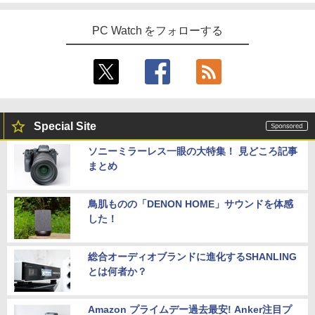
ルーライトカット 非光沢 フリッカーフリ
嶋 与夢 ]
ー ホワイト MGM24CH01-F180 マクス
ゼン
PC Watch をフォローする
￥924
￥12,980
【2K 光沢パネル 超軽量470g】モバイル
5
モニター 14インチ 2K 2160x1440 3:2 ア
Special Site
スペクト 100%sRGB 400cd/m? 光沢IPS
パネル 色鮮やか 470g 超軽量 Type-C対
ソニーミラーレス一眼の大特集！ 見どころ記事
応 miniHDMI モニター サブディスプレイ
まとめ
テレワーク EVICIV
￥12,999
鳥肌ものの「DENON HOME」サウンドを体感
した！
総合オーディオブランドに進化するSHANLING
とは何者か？
Amazon プライムデー過去最安! Anker注目プ