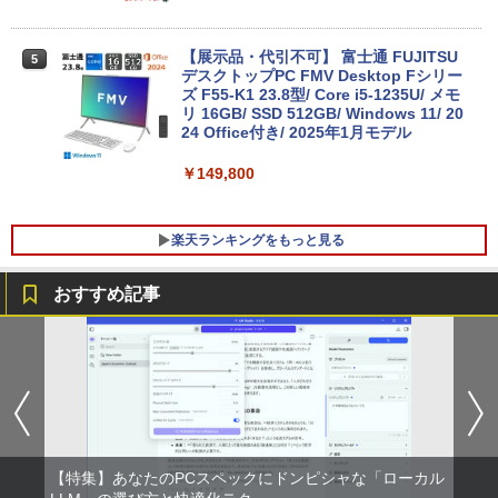
￥29,800
【展示品・代引不可】 富士通 FUJITSU
5
デスクトップPC FMV Desktop Fシリー
MS Office 2024 H&B 搭載｜14型 WEB
ズ F55-K1 23.8型/ Core i5-1235U/ メモ
5
カメラ 指紋認証 搭載モデル｜中古 ノー
リ 16GB/ SSD 512GB/ Windows 11/ 20
トパソコン Windows11 Office 付き｜D
24 Office付き/ 2025年1月モデル
ell Latitude 5400｜Core i5 第8世代 以
降 1.60GHz 4コア 8スレッド メモリ 8G
￥149,800
B SSD 256GB｜中古パソコン 中古ノー
トパソコン 中古PC
楽天ランキングをもっと見る
￥29,800
おすすめ記事
【500円クーポン＋ポイント最大31.5%還
【送料無料】感動する地図帖 世界って面
1
1
元！】モバイルモニター 15.6 インチ FH
白い!となる100テーマ／イアン・ライト
D 1920×1080 1080P Fast IPS パネル 非
／Infographic．ly／片山美佳子
光沢 1000:1 高コントラスト 超軽量 600
g スピーカー内蔵 Type-C/HDMI 接続 PS
￥2,420
5/Switch/PC/スマホ対応
￥8,490
【特集】あなたのPCスペックにドンピシャな「ローカル