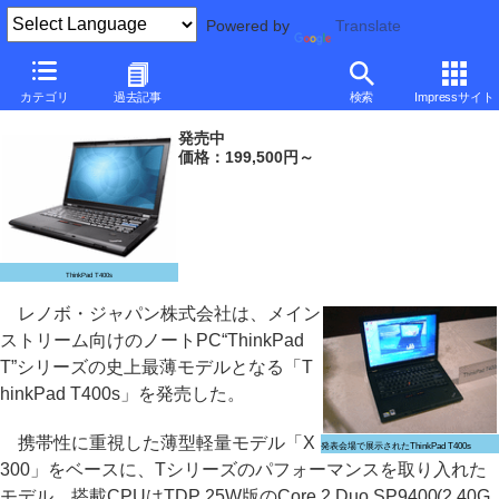
Powered by
Translate
レノボ、1.79kgの14.1型パフォーマンスモバイル「ThinkPad
カテゴリ
過去記事
検索
Impressサイト
T400s」
発売中
価格：199,500円～
ThinkPad T400s
レノボ・ジャパン株式会社は、メイン
ストリーム向けのノートPC“ThinkPad
T”シリーズの史上最薄モデルとなる「T
hinkPad T400s」を発売した。
携帯性に重視した薄型軽量モデル「X
発表会場で展示されたThinkPad T400s
300」をベースに、Tシリーズのパフォーマンスを取り入れた
モデル。搭載CPUはTDP 25W版のCore 2 Duo SP9400(2.40G