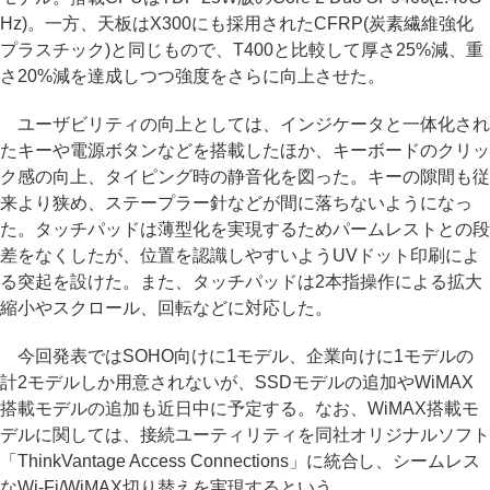
Hz)。一方、天板はX300にも採用されたCFRP(炭素繊維強化
プラスチック)と同じもので、T400と比較して厚さ25%減、重
さ20%減を達成しつつ強度をさらに向上させた。
ユーザビリティの向上としては、インジケータと一体化され
たキーや電源ボタンなどを搭載したほか、キーボードのクリッ
ク感の向上、タイピング時の静音化を図った。キーの隙間も従
来より狭め、ステープラー針などが間に落ちないようになっ
た。タッチパッドは薄型化を実現するためパームレストとの段
差をなくしたが、位置を認識しやすいようUVドット印刷によ
る突起を設けた。また、タッチパッドは2本指操作による拡大
縮小やスクロール、回転などに対応した。
今回発表ではSOHO向けに1モデル、企業向けに1モデルの
計2モデルしか用意されないが、SSDモデルの追加やWiMAX
搭載モデルの追加も近日中に予定する。なお、WiMAX搭載モ
デルに関しては、接続ユーティリティを同社オリジナルソフト
「ThinkVantage Access Connections」に統合し、シームレス
なWi-Fi/WiMAX切り替えを実現するという。