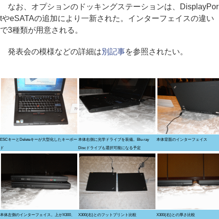
なお、オプションのドッキングステーションは、DisplayPor
tやeSATAの追加により一新された。インターフェイスの違い
で3種類が用意される。
発表会の模様などの詳細は
別記事
を参照されたい。
ESCキーとDeleteキーが大型化したキーボー
本体右側に光学ドライブを装備。Blu-ray
本体背面のインターフェイス
ド
Discドライブも選択可能になる予定
本体左側のインターフェイス。上がX300、
X300(右)とのフットプリント比較
X300(右)との厚さ比較