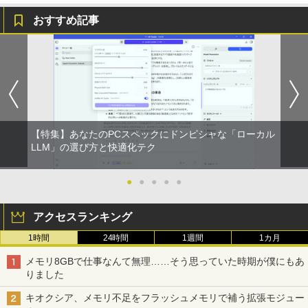
￥34,800
レア MAXZEN JM22CH02
￥45,700
おすすめ記事
￥9,480
15.6インチ 中古美品 マウスコンピュータ
5
ー MPro NB530 フルHD / Windows11/
＼11日まで限定価格／デスクトップパソ
5
超高性能 第10世代Core i7-1065G7/ 8G
コン 新品 高性能 第14世代 第12世代 Cor
B/ 爆速NVMe式1TB-SSD/ カメラ/ LTE/
ei7 Corei5 Corei3 AMD Ryzen7 SSD 25
無線Wi-Fi6/ Office付き/ Win11【中古ノ
6GB〜1TB メモリ 8GB〜32GB Window
ートパソコン 中古パソコン 中古PC】税
s11 WPS Office付き 動画編集 在宅ワー
込送料無料 あす楽対応 当日発送
ク 安い 高スペック デスクトップPC ビジ
ネス オフィス業務 事務作業 デスクワー
【特集】あなたのPCスペックにドンピシャな「ローカル
ク
LLM」の選び方と快適化テク
￥39,990
￥49,210
●
●
●
●
●
アクセスランキング
1時間
24時間
1週間
1カ月
メモリ8GBで仕事なんて無理……そう思っていた時期が僕にもあ
りました
キオクシア、メモリ不足をフラッシュメモリで補う拡張モジュー