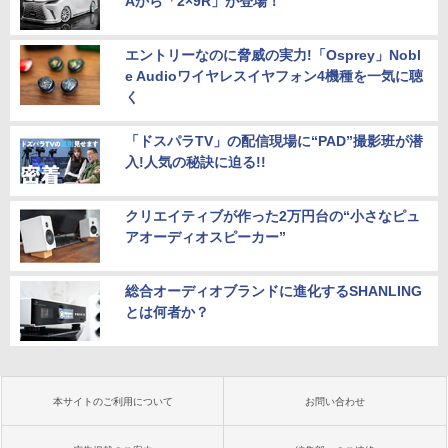
Aから「2×9R」が登場！
エントリーなのに脅威の実力!「Osprey」Nobl
e Audioワイヤレスイヤフォン4機種を一気に聴
く
「ドスパラTV」の配信現場に“PAD”撮影班が潜
入!人気の秘訣に迫る!!
クリエイティブが作った2万円台の“小さなピュ
アオーディオスピーカー”
総合オーディオブランドに進化するSHANLING
とは何者か？
本サイトのご利用について
お問い合わせ