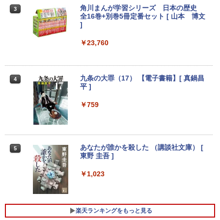
3
USB3.2/HDMI 2.0×2 高速2.4G/5GWi-Fi
【2026年アップグレード版】AOKIMI ワイヤ
On My Road (Stadium ver.)
スーパーの裏でヤニ吸うふたり 9巻 (デジタル
古モニター 19〜27インチ サイズ選択可
角川まんが学習シリーズ 日本の歴史
3
BT4.2 省電力 小型パソコン
￥26,820
レスイヤホン bluetooth イヤホン V12 小型
版ビッグガンガンコミックス)
by Amazon 炭酸水 ラベルレス 500ml ×24本
能 HDMI / DisplayPort / VGA / DVI 端子
全16巻+別巻5冊定番セット [ 山本 博文
軽量 ブルートゥースHi-Fi 最大36時間再生 ぶ
強炭酸水 ペットボトル 500ミリリットル (Sm
選択可能 店長おまかせ ケーブル付き サ
]
￥250
￥29,900
るーとゅーす コードレス ENCノイズキャン
art Basic)
ブモニターにおすすめ 動作確認済み 30
￥810
セリング 自動ペアリング Type-C充電 マイク
日保証 送料無料
￥23,760
付き 防水 タッチ式音量調整 スポーツ/通勤/通
レビュー投稿 5年保証｜MS Office 2024
￥1,625
3
学/WEB会議(ホワイト)
H&B 搭載｜中古ノートパソコン Windo
￥4,580
ws11 Office付｜テンキー DVD 搭載｜C
PASOUL 煌 Ver.R GBKR-1060-i5 ゲーミ
3
BUGS LIFE
ONE PIECE モノクロ版 115 (ジャンプコミッ
ore i5 第7世代 メモリ 8GB SSD 256GB
ングPC デスクトップパソコン GeForce
￥1,964
クスDIGITAL)
九条の大罪（17） 【電子書籍】[ 真鍋昌
コカ・コーラ やかんの麦茶 from 爽健美茶 ラ
4
｜店長厳選 Lenovo ThinkPad 15.6型 Bl
GTX1060 中古22型液晶モニター付 第7
平 ]
ベルレス 650mlPET×24本
￥250
uetooth Wi-Fi 無線｜中古 パソコン 中古
世代 Intel Corei5 7500 3.20GHz 最大3.6
22インチ ワイド 液晶モニター ★店長お
￥594
4
PC Word Excel
GHz Windows10 SSD256GB メモリ8G
Xiaomi シャオミ REDMI Buds 8 Lite ワイヤ
まかせ 22型 ディスプレイ フルHD対応 H
￥759
￥1,653
B デスクトップPC eスポーツ 【中古】
レスイヤホン Bluetooth 5.4 ノイズキャンセ
DMI DisplayPort 平面 在宅ワーク 在宅
￥29,800
リング ANC 36時間再生
勤務 液晶 モニター PCモニター 中古モニ
￥52,800
ター 【★安心30日保証】 中古
￥2,980
￥4,980
あなたが誰かを殺した （講談社文庫） [
5
【中古】 NEC VersaPro タイプVX VKL2
4
東野 圭吾 ]
1/X 中古ノートパソコン ノートパソコン
「楽天ランキング1位」 デスクトップパ
4
中古品 液晶15インチ Windows11 Core i
ソコン Windows11 パソコン Office付き
￥1,023
3 第10世代 メモリ8GB SSD256GB搭載
新品｜インテル 第14世代 Core i5-6400 i
モニター 21.5型 液晶ディスプレイ ベゼ
5
WPS Office付き 中古パソコン テンキー
5-12400F i7-14700F｜ SSD 256GB～2T
ル ディスプレイ 液晶モニター PCモニタ
付きキーボード DVDドライブ Bluetooth
B｜メモリ 8～64GB｜ デスクトップPC
ー 壁掛け フリッカーレス FreeSync 21.
無線LAN エヌイーシー バーサプロ
安い 高性能 ゲーム 本体のみ 高スペッ 初
5インチ 角度調節 FullHD ブルーライト
楽天ランキングをもっと見る
期設定済み
カット VAパネル VESAフル FHDノング