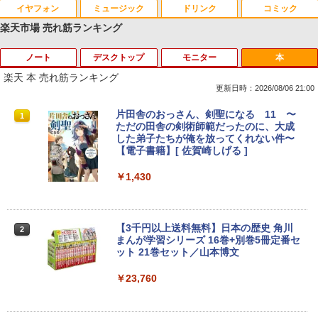
イヤフォン
ミュージック
ドリンク
コミック
楽天市場 売れ筋ランキング
ノート
デスクトップ
モニター
本
Anker Soundcore P40i オフホワイト
BRUCE WAYNE feat. Flo Milli, ATL Jacob
【Amazon.co.jp限定】 い・ろ・は・す 2L P
薬屋のひとりごと 17巻 (デジタル版ビッグガ
[Explicit]
ET ラベルレス ×8本
ンガンコミックス)
楽天 本 売れ筋ランキング
￥5,990
更新日時：2026/08/06 21:00
￥250
￥1,001
￥770
【期間限定破格金額！】新生活 新古品 W
【おまかせPC】 デスクトップパソコン
mini HDMI - HDMIオスメス HDMI - mini
片田舎のおっさん、剣聖になる 11 〜
1
1
1
1
in11搭載 パソコンノートパソコンoffice
Win11搭載 省スペース型 第8世代Core i5
HDMIオスメス変換アダプタ1080pサポー
ただの田舎の剣術師範だったのに、大成
付き 初心者向けノートPC 初期設定済 1
/ 8GB以上 / SSD/HDDストレージ選択式
ト【送料無料】
した弟子たちが俺を放ってくれない件〜
Anker Soundcore P31i ブラック
BRUCE WAYNE feat. Flo Milli, ATL Jacob
by Amazon 天然水 ラベルレス 500ml ×24本
異世界居酒屋「のぶ」(22) (角川コミックス・
5.6型 インテル高速CPU ランダムで発送
有名メーカー（DELL HP 富士通 NEC レ
【電子書籍】[ 佐賀崎しげる ]
[Explicit]
富士山の天然水 バナジウム含有 水 ミネラル
エース)
メモリ4GB～ 高速SSD1TB 最大 フルHD
ノボ）からご提供 中古 省スペースデスク
￥498
ウォーター ペットボトル 静岡県産 500ミリリ
Webカメラ zoom 軽量薄型 無線 型番更
トップ Windows11 Office付き 設定済み
￥4,990
￥1,430
ットル (Smart Basic)
新で在庫処分
ですぐ使えるPC
￥250
￥832
￥1,380
￥9,980
￥19,800
GREEN HOUSE｜グリーンハウス 強化ガ
2
ラスディスプレイ台 GH-DKBB-CL[GHD
【3千円以上送料無料】日本の歴史 角川
2
Anker Soundcore Liberty 5 ミッドナイトブ
On My Road (Stadium ver.)
HUNTER×HUNTER モノクロ版 39 (ジャンプ
KBBCL]
まんが学習シリーズ 16巻+別巻5冊定番セ
ラック
コミックスDIGITAL)
by Amazon 天然水ラベルレス 2L×9本
ット 21巻セット／山本博文
Surface Go 2 1927 Core m3 8GB 128G
NiPoGi ミニpc Intel N5030 【2026新モ
￥250
￥1,740
2
2
B 10.5型 高精細 1920x1280 Windows 1
デル・業界超ミニ】 最大3.1Hz mini pc
￥14,990
￥572
￥1,117
￥23,760
1 Office付 Webカメラ Bluetooth Wi-Fi
Windows11 Pro 12GB+256GB SSD (4T
軽量タブレットPC 在宅ワーク最適 中古
B拡大可能) 4K 静音 高速熱放散 小型超軽
パソコン
量ミニパソコン豊富なインターフェース
【マラソンセール期間中ポイント5倍】中