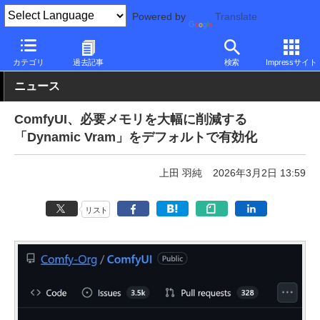
Powered by
Translate
PC Watch
市場
AI
その他
カテゴリ
過去記事
検索
Impressサイト
ニュース
ComfyUI、必要メモリを大幅に削減する
「Dynamic Vram」をデフォルトで有効化
上田 羽純
2026年3月2日 13:59
リスト