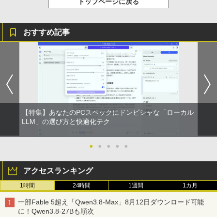
トップページに戻る
おすすめ記事
【特集】あなたのPCスペックにドンピシャな「ローカル
LLM」の選び方と快適化テク
●
●
●
●
●
アクセスランキング
1時間
24時間
1週間
1カ月
一部Fable 5超え「Qwen3.8-Max」8月12日ダウンロード可能
に！Qwen3.8-27Bも順次