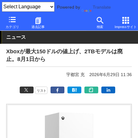
Powered by
Translate
PC Watch
半導体/周辺機器
ゲーム機
カテゴリ
過去記事
検索
Impressサイト
ニュース
Xboxが最大150ドルの値上げ、2TBモデルは廃
止。8月1日から
宇都宮 充
2026年6月29日 11:36
リスト