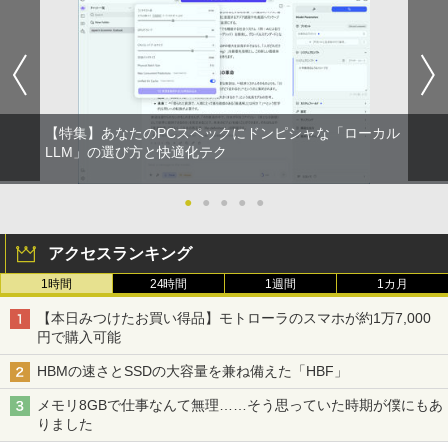
【特集】あなたのPCスペックにドンピシャな「ローカル
LLM」の選び方と快適化テク
●
●
●
●
●
アクセスランキング
1時間
24時間
1週間
1カ月
【本日みつけたお買い得品】モトローラのスマホが約1万7,000
円で購入可能
HBMの速さとSSDの大容量を兼ね備えた「HBF」
メモリ8GBで仕事なんて無理……そう思っていた時期が僕にもあ
りました