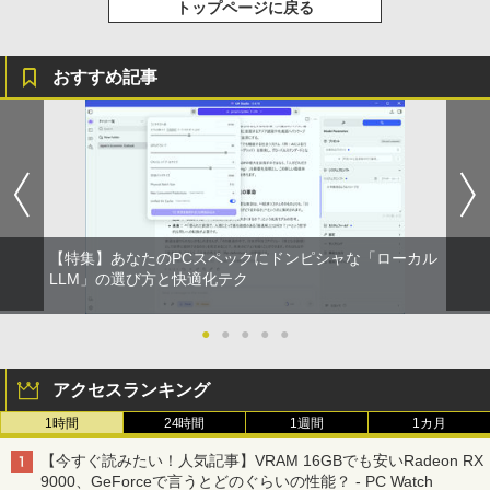
トップページに戻る
おすすめ記事
【特集】あなたのPCスペックにドンピシャな「ローカル
LLM」の選び方と快適化テク
●
●
●
●
●
アクセスランキング
1時間
24時間
1週間
1カ月
【今すぐ読みたい！人気記事】VRAM 16GBでも安いRadeon RX
9000、GeForceで言うとどのぐらいの性能？ - PC Watch