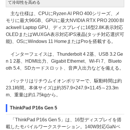
て冷却性を高める
主な仕様は、CPUにRyzen AI PRO 400シリーズ、メ
モリに最大96GB、GPUに最大NVIDIA RTX PRO 2000 Bl
ackwell Laptop GPU、ディスプレイに16型2.8K表示対応
OLEDまたはWUXGA表示対応IPS液晶(タッチ対応選択可
能)、OSにWindows 11 HomeまたはProを搭載する。
インターフェイスは、Thunderbolt 4 2基、USB 3.2 Ge
n 1 2基、HDMI出力、Gigabit Ethernet、Wi-Fi 7、Blueto
oth 5.4、SDカードスロット、音声入出力などを備える。
バッテリはリチウムイオンポリマーで、駆動時間は約
23.1時間。本体サイズは約357.9×247.9×11.45～23.3m
m、重量は約1.75kgから。
ThinkPad P16s Gen 5
「ThinkPad P16s Gen 5」は、16型ディスプレイを搭
載したモバイルワークステーション。140W対応GaNベ