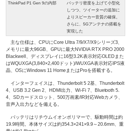
ThinkPad P1 Gen 9の内部
バッテリ密度を上げて小型化
しつつ、ツイーターの追加に
よりスピーカー音質の確保。
さらに、5Gアンテナの搭載を
実現した
主な仕様は、CPUにCore Ultra 7/9/X7/X9シリーズ3、
メモリに最大96GB、GPUに最大NVIDIA RTX PRO 2000
Blackwell、ディスプレイに16型3.2K表示対応OLEDまた
はWQUXGA(3,840×2,400ドット)/WUXGA表示対応IPS液
晶、OSにWindows 11 HomeまたはProを搭載する。
インターフェイスは、Thunderbolt 5 2基、Thunderbolt
4、USB 3.2 Gen 2、HDMI出力、Wi-Fi 7、Bluetooth 5.
4、SDカードスロット、500万画素/IR対応Webカメラ、
音声入出力などを備える。
バッテリはリチウムイオンポリマーで、駆動時間は約
19.9時間。本体サイズは約354.3×241×9.9～20.6mm、重