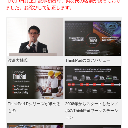
【6月9日訂正】記事初出時、染羽氏の名前が誤っており
ました。お詫びして訂正します。
渡邉大輔氏
ThinkPadのコアバリュー
ThinkPad Pシリーズが求める
2008年からスタートしたレノ
もの
ボのThinkPadワークステーシ
ョン