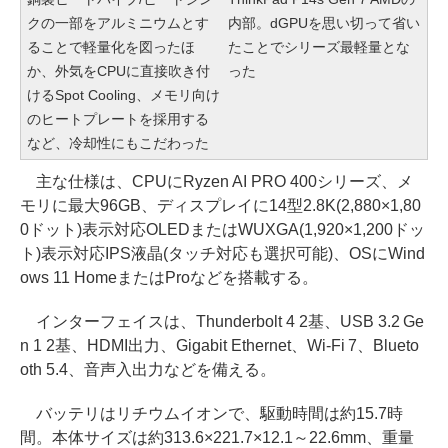
クの一部をアルミニウムとす
内部。dGPUを思い切って省い
ることで軽量化を図ったほ
たことでシリーズ最軽量とな
か、外気をCPUに直接吹き付
った
けるSpot Cooling、メモリ向け
のヒートプレートを採用する
など、冷却性にもこだわった
主な仕様は、CPUにRyzen AI PRO 400シリーズ、メ
モリに最大96GB、ディスプレイに14型2.8K(2,880×1,80
0ドット)表示対応OLEDまたはWUXGA(1,920×1,200ドッ
ト)表示対応IPS液晶(タッチ対応も選択可能)、OSにWind
ows 11 HomeまたはProなどを搭載する。
インターフェイスは、Thunderbolt 4 2基、USB 3.2 Ge
n 1 2基、HDMI出力、Gigabit Ethernet、Wi-Fi 7、Blueto
oth 5.4、音声入出力などを備える。
バッテリはリチウムイオンで、駆動時間は約15.7時
間。本体サイズは約313.6×221.7×12.1～22.6mm、重量