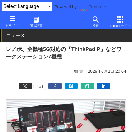
Powered by
Translate
PC Watch
パソコン/タブレット/スマートフォン
ノートパソコン
カテゴリ
過去記事
検索
Impressサイト
ニュース
レノボ、全機種5G対応の「ThinkPad P」などワ
ークステーション7機種
劉 尭
2026年6月2日 20:04
リスト