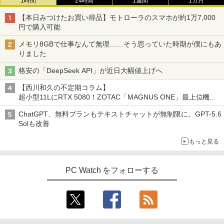
1時間
24時間
1週間
1カ月
【本日みつけたお買い得品】モトローラのスマホが約1万7,000
円で購入可能
メモリ8GBで仕事なんて無理……そう思っていた時期が僕にもあ
りました
格安の「DeepSeek API」が近日大幅値上げへ
【西川和久の不定期コラム】
超小型11LにRTX 5080！ZOTAC「MAGNUS ONE」最上位機の
実力を探る
ChatGPT、無料プランもテキストチャットが無制限に。GPT-5.6
Solも改善
もっと見る
PC Watch をフォローする