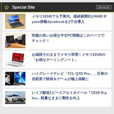
Special Site
メモリ32GBでも予算内。産経新聞社がAMD R
yzen搭載dynabookを2千台導入
性能の良いお得な中古PC情報はこのページで
チェック！
お値段そのままでメモリ倍増！メモリ32GBの
「お得なゲーミングノート」
ハイグレードテレビ「TCL Q7D Pro」。圧巻の
色彩美で映画＆ゲームが極上体験に
レイズ鍛造1ピースアルミホイール「CE28 N-p
lus」軽量なままに剛性を向上