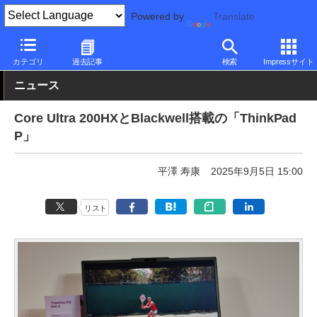
Powered by
Translate
PC Watch
パソコン/タブレット/スマートフォン
ノートパソコン
カテゴリ
過去記事
検索
Impressサイト
ニュース
Core Ultra 200HXとBlackwell搭載の「ThinkPad
P」
平澤 寿康
2025年9月5日 15:00
リスト