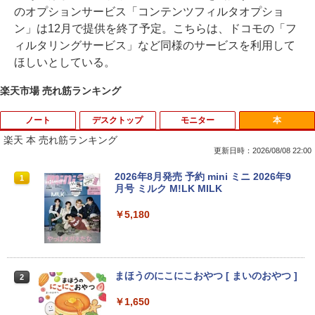
のオプションサービス「コンテンツフィルタオプショ
ン」は12月で提供を終了予定。こちらは、ドコモの「フ
ィルタリングサービス」など同様のサービスを利用して
ほしいとしている。
楽天市場 売れ筋ランキング
ノート
デスクトップ
モニター
本
楽天 本 売れ筋ランキング
更新日時：2026/08/08 22:00
レビュー投稿 5年保証｜MS Office 2024
モバイルモニター ミラーリング 高画質 1
2026年8月発売 予約 mini ミニ 2026年9
1
1
1
H&B 搭載｜中古 ノートパソコン Windo
0.1インチ IPS液晶 小型 LEDバックライ
月号 ミルク M!LK MILK
ws11 Office付｜スペック Core i5 第7世
ト モバイルディスプレイ ゲーミングモニ
代 メモリ 8GB 大容量 HDD 500GB テン
ター デュアルディスプレイ スマホ Andr
￥5,180
キー DVDドライブ搭載 CD DVD 再生可
oid iPhone iPad 1年保証 日本語説明書
｜中古パソコン 中古ノートパソコン 中古
送料無料
PC オフィス搭載
￥8,990
￥19,800
まほうのにこにこおやつ [ まいのおやつ ]
2
￥1,650
【楽天1位常連・超800冠獲得】黒/白 モ
2