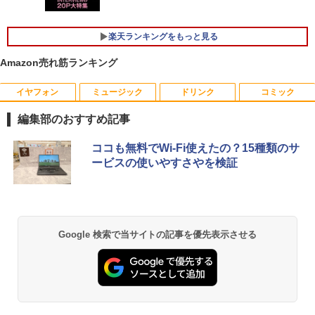
ッテリー良好 DVDマルチ 初心者向け 大
画面 ビジネス 仕事 訳あり Windows11
￥10,980
Pro NEC VersaPro VKT16XZG4 Core i5
楽天ランキングをもっと見る
8GB 15.6インチ 中古 パソコン ノートパ
ソコン
Amazon売れ筋ランキング
IOデータ 3辺フレームレス＆広視野角A
5
￥30,999
DSパネル液晶ディスプレイ ［21.5型 /フ
ルHD(1920×1080) /ワイド］ ブラック
イヤフォン
ミュージック
ドリンク
コミック
KH-A221DB
編集部のおすすめ記事
【★最大100%ポイント】Lenovo Think
￥13,980
5
Pad L580/L590/第8世代 Core i5 /メモ
Anker Soundcore P40i オフホワイト
BRUCE WAYNE feat. Flo Milli, ATL Jacob
by Amazon 天然水 ラベルレス 500ml ×24本
薬屋のひとりごと 17巻 (デジタル版ビッグガ
ココも無料でWi-Fi使えたの？15種類のサ
リ:8GB/16GB/32GB/SSD:256GB/512G
[Explicit]
富士山の天然水 バナジウム含有 水 ミネラル
ンガンコミックス)
ービスの使いやすさやを検証
B/1TB/15.6型/Webカメラ/WIFI/無線LA
ウォーター ペットボトル 静岡県産 500ミリリ
￥7,990
N/Bluetooth/HDMI/USB Type-C/中古 パ
ットル (Smart Basic)
￥250
￥770
ソコン 中古PC 中古ノートパソコン Win
dows11
￥1,380
￥31,800
Anker Soundcore P31i ブラック
BRUCE WAYNE feat. Flo Milli, ATL Jacob
異世界居酒屋「のぶ」(22) (角川コミックス・
Google 検索で当サイトの記事を優先表示させる
[Explicit]
エース)
【Amazon.co.jp限定】 い・ろ・は・す 2L P
ET ラベルレス ×8本
￥5,990
￥250
￥832
￥1,112