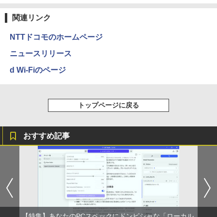
Anker Soundcore Liberty 5 ミッドナイトブ
On My Road (Stadium ver.)
ONE PIECE モノクロ版 115 (ジャンプコミッ
ラック
クスDIGITAL)
by Amazon 天然水ラベルレス 2L×9本
関連リンク
￥250
￥14,990
￥594
￥1,117
NTTドコモのホームページ
ニュースリリース
【2026年アップグレード版】AOKIMI ワイヤ
On My Road (Stadium ver.)
HUNTER×HUNTER モノクロ版 39 (ジャンプ
d Wi-Fiのページ
レスイヤホン bluetooth イヤホン V12 小型
コミックスDIGITAL)
by Amazon 炭酸水 ラベルレス 500ml ×24本
軽量 ブルートゥースHi-Fi 最大36時間再生 ぶ
強炭酸水 ペットボトル 500ミリリットル (Sm
￥250
るーとゅーす コードレス ENCノイズキャン
art Basic)
￥572
セリング 自動ペアリング Type-C充電 マイク
トップページに戻る
付き 防水 タッチ式音量調整 スポーツ/通勤/通
￥1,625
学/WEB会議(ホワイト)
BUGS LIFE
スーパーの裏でヤニ吸うふたり 9巻 (デジタル
￥1,964
版ビッグガンガンコミックス)
【Amazon.co.jp限定】 伊藤園 磨かれて、澄
おすすめ記事
みきった日本の水 2L 8本 ラベルレス [ ケース
￥250
] [ 水 ] [ ペットボトル ] [ 箱買い ] [ ストック
￥810
Xiaomi シャオミ REDMI Buds 8 Lite ワイヤ
] [ 水分補給 ]
レスイヤホン Bluetooth 5.4 ノイズキャンセ
リング ANC 36時間再生
￥998
￥3,480
【特集】あなたのPCスペックにドンピシャな「ローカル