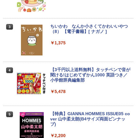
【★最大100%ポイント】【新生活応援・
ニター 21.5 / 23.8 / 24.5 / 27型 240Hz/2
2
2026】【Office2019H&B】【DVD×テン
00Hz /180Hz/165Hz/100Hz ゲーミングモ
キー】富士通 LIFEBOOK A577/第7世代
ニター 1ms応答 pcモニター パソコン モ
Core i5/メモリ:4GB/8GB/16GB/SSD:12
ニター 非光沢 スピーカー内蔵 HDR/Free
8GB/256GB/512GB/1TB/Wi-fi/15.6型/Of
sync/VESA cocopar HG-238
ちいかわ なんか小さくてかわいいやつ
3
fice/HDMI/USB3.0/中古PC 中古ノートパ
（8） 【電子書籍】[ ナガノ ]
ソコン/Windows11/Windows10
￥11,999
￥1,375
￥14,999
液晶ディスプレイ アイ・オー・データ DI
3
-A221DB [ワイド液晶ディスプレイ 21.5
【★最大100%ポイント】【第4世代 Cor
型/1920×1080/3辺フレームレス]
【3千円以上送料無料】タッチペンで音が
3
4
ei7】富士通 LIFEBOOK/Core i7/メモリ:
聞ける!はじめてずかん1000 英語つき／
8GB/16GB/SSD:256GB/512GB/1TB/15.
小学館辞典編集部
￥12,280
6型 液晶/Wi-fi/DVD/USB 3.0/Office/中古
パソコン/中古ノートパソコン/中古ノート
￥5,478
PC/Windows11
【P最大31.5%還元！】Minifire モニター
4
￥24,999
24インチ IPS 内蔵スピーカーディスプレ
イ100Hz FHD 1080P VGA ブルーライト
【特典】GIANNA HOMMES ISSUE05 co
5
軽減 フリッカーフリー VESA対応 フレー
ver 山中柔太朗(B4サイズ両面ピンナッ
ムレス HDMI1.4／DP／VGAコントラス
プ)
【週末限定999円OFF！】 中古ノートパ
ト1000:1 チルト調節可 ビジネス用 【送
4
ソコン 中古パソコン 中古 Office付き バ
料無料】pcモニター (ケーブル付）
￥2,200