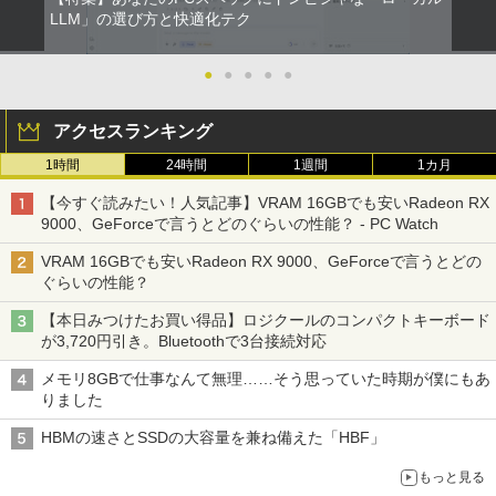
LLM」の選び方と快適化テク
●
●
●
●
●
アクセスランキング
1時間
24時間
1週間
1カ月
【今すぐ読みたい！人気記事】VRAM 16GBでも安いRadeon RX
9000、GeForceで言うとどのぐらいの性能？ - PC Watch
VRAM 16GBでも安いRadeon RX 9000、GeForceで言うとどの
ぐらいの性能？
【本日みつけたお買い得品】ロジクールのコンパクトキーボード
が3,720円引き。Bluetoothで3台接続対応
メモリ8GBで仕事なんて無理……そう思っていた時期が僕にもあ
りました
HBMの速さとSSDの大容量を兼ね備えた「HBF」
もっと見る