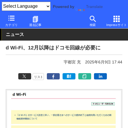
Powered by
Translate
PC Watch
市場
サービス
その他
カテゴリ
過去記事
検索
Impressサイト
ニュース
d Wi-Fi、12月以降はドコモ回線が必要に
宇都宮 充
2025年6月9日 17:44
リスト