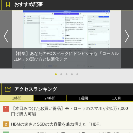
【2026年アップグレード版】AOKIMI ワイヤ
On My Road (Stadium ver.)
HUNTER×HUNTER モノクロ版 39 (ジャンプ
3） [ 益田 ミリ ]
おすすめ記事
レスイヤホン bluetooth イヤホン V12 小型
コミックスDIGITAL)
by Amazon 炭酸水 ラベルレス 500ml ×24本
軽量 ブルートゥースHi-Fi 最大36時間再生 ぶ
強炭酸水 ペットボトル 500ミリリットル (Sm
￥250
￥1,760
るーとゅーす コードレス ENCノイズキャン
art Basic)
￥572
セリング 自動ペアリング Type-C充電 マイク
付き 防水 タッチ式音量調整 スポーツ/通勤/通
￥1,625
学/WEB会議(ホワイト)
この素晴らしい世界に祝福を！(23) 【電
BUGS LIFE
スーパーの裏でヤニ吸うふたり 9巻 (デジタル
5
￥1,964
子書籍】[ 渡 真仁 ]
版ビッグガンガンコミックス)
コカ・コーラ やかんの麦茶 from 爽健美茶 ラ
ベルレス 650mlPET×24本
￥250
【特集】あなたのPCスペックにドンピシャな「ローカル
￥924
￥810
LLM」の選び方と快適化テク
Xiaomi シャオミ REDMI Buds 8 Lite ワイヤ
￥2,009
レスイヤホン Bluetooth 5.4 ノイズキャンセ
リング ANC 36時間再生
●
●
●
●
●
￥2,980
アクセスランキング
1時間
24時間
1週間
1カ月
【本日みつけたお買い得品】モトローラのスマホが約1万7,000
円で購入可能
HBMの速さとSSDの大容量を兼ね備えた「HBF」