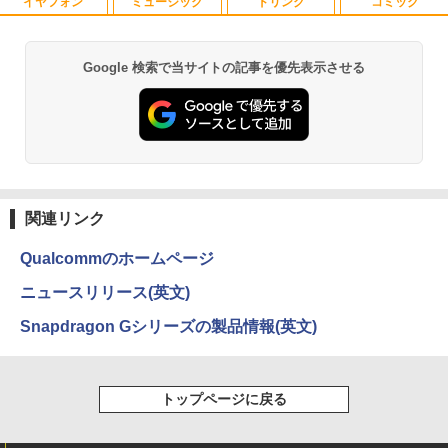
イヤフォン
ミュージック
ドリンク
コミック
鹿楓堂よついろ日和 23巻 【電子書籍】
1
[ 清水ユウ ]
￥770
Google 検索で当サイトの記事を優先表示させる
Anker Soundcore P40i オフホワイト
BRUCE WAYNE feat. Flo Milli, ATL Jacob
【Amazon.co.jp限定】 い・ろ・は・す 2L P
薬屋のひとりごと 17巻 (デジタル版ビッグガ
[Explicit]
ET ラベルレス ×8本
ンガンコミックス)
￥7,990
￥250
￥1,112
￥770
薬屋のひとりごと 17巻 【電子書籍】[ 日
2
向夏 ]
Anker Soundcore P31i ブラック
BRUCE WAYNE feat. Flo Milli, ATL Jacob
by Amazon 天然水 ラベルレス 500ml ×24本
異世界居酒屋「のぶ」(22) (角川コミックス・
￥770
[Explicit]
富士山の天然水 バナジウム含有 水 ミネラル
エース)
関連リンク
ウォーター ペットボトル 静岡県産 500ミリリ
￥5,990
ットル (Smart Basic)
￥250
￥832
Qualcommのホームページ
￥1,380
ニュースリリース(英文)
杖と剣のウィストリア（16） 【電子書
3
籍】[ 大森藤ノ ]
Anker Soundcore Liberty 5 ミッドナイトブ
On My Road (Stadium ver.)
ONE PIECE モノクロ版 115 (ジャンプコミッ
Snapdragon Gシリーズの製品情報(英文)
ラック
クスDIGITAL)
by Amazon 天然水ラベルレス 2L×9本
￥594
￥250
￥14,990
￥594
￥1,117
トップページに戻る
大人のあっぷあっぷでーと （一般書 56
4