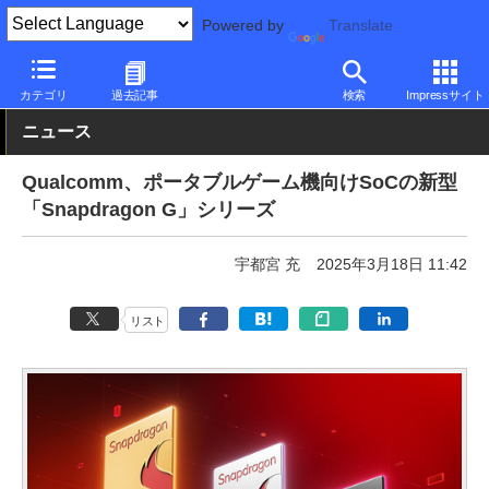
Powered by
Translate
PC Watch
半導体/周辺機器
CPU
Qualcomm
カテゴリ
過去記事
検索
Impressサイト
ニュース
Qualcomm、ポータブルゲーム機向けSoCの新型
「Snapdragon G」シリーズ
宇都宮 充
2025年3月18日 11:42
リスト