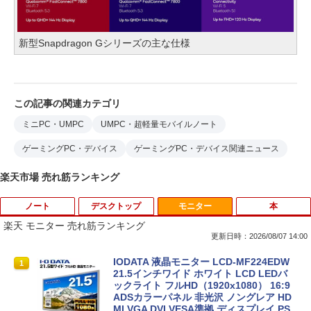
新型Snapdragon Gシリーズの主な仕様
この記事の関連カテゴリ
ミニPC・UMPC
UMPC・超軽量モバイルノート
ゲーミングPC・デバイス
ゲーミングPC・デバイス関連ニュース
楽天市場 売れ筋ランキング
ノート
デスクトップ
モニター
本
楽天 モニター 売れ筋ランキング
更新日時：2026/08/07 14:00
■新品■富士通 FMV LIFEBOOK U9312 U
DELL Vostro 3670 単体 Windows11 64
IODATA 液晶モニター LCD-MF224EDW
1
1
1
9312X U9311 U9311X U9310 U9310X U
bit HDMI Core i5 8400 メモリー8GB 高
21.5インチワイド ホワイト LCD LEDバ
939 U939X U938 U937 UH90修理交換用
速SSD256GB M.2-NVMe +HDD1TB 無線
ックライト フルHD（1920x1080） 16:9
キーボード
LAN DVDマルチ デスクトップパソコン
ADSカラーパネル 非光沢 ノングレア HD
【中古】【30日保証】1243105
MI VGA DVI VESA準拠 ディスプレイ PS