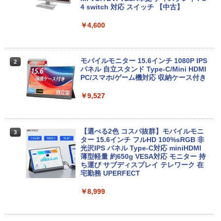
4 switch 対応 スイッチ 【中古】
￥2,860
￥24,800
￥4,600
【中古訳あり】極軽・極薄 富士通 LIFEB
2
OOK U937 第7世代Corei5 メモリ4GB 8
中古パソコン | NEC | Mate MRL36L-5 |
2
GB SSD128GB Windows11 WEBカメラ
Windows11 | デスクトップ | 一年保証 |
モバイルモニター 15.6インチ 1080P IPS
2
13.3インチ FHD(1920x1080) 無線LAN B
Core i3 9100 3.6(〜最大4.2)GHz | MEM:
パネル 自立スタンド Type-C/Mini HDMI
luetooth HDMI 中古パソコン ノート 中
16GB | SSD:512GB(新品) | DVDマルチ |
PC/スマホ/ゲーム機対応 収納ケース付き
古PC ノートパソコン Windows10 ノー
無線LANなし | Win11Pro64bit
トPC 中古品 訳あり【あす楽】
￥9,527
￥25,000
￥10,500
【選べる2色 コスパ抜群】モバイルモニ
3
【中古】Apple iMac 27インチ Retina 5
ター 15.6インチ フルHD 100%sRGB 非
3
【★最大100%ポイント】【新生活応援・
Kディスプレイモデル MNE92J/A (Mid 2
光沢IPS パネル Type-C対応 miniHDMI
3
2026】【Office 2019 H&B】NEC Versa
017)【千葉】保証期間1ヶ月【ランクB】
薄型軽量 約650g VESA対応 モニター 持
Pro/第4世代 Core i5/メモリ: 4GB/8GB/1
ち運び サブディスプレイ テレワーク 在
6GB/SSD:128GB/256GB/512GB/1TB/1
宅勤務 UPERFECT
￥33,980
5.6型/USB 3.0/DVD/SDカードスロット/
Wi-Fi/Office/無線マウス/中古 パソコン/
￥8,999
中古PC ノートパソコン/Windows11
中古パソコン | HP | ProOne 600 G5 All-i
4
￥9,999
n-One | Windows11 | 一体型 | 一年保証