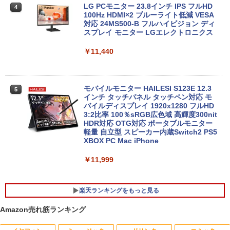
| 第9世代 | Core i3 9100T 3.1(～最大3.7)
LG PCモニター 23.8インチ IPS フルHD
4
GHz | MEM:16GB | SSD:512GB(新品) |
100Hz HDMI×2 ブルーライト低減 VESA
DVD-ROM | 無線LAN:なし | Webカメラ
対応 24MS500-B フルハイビジョン ディ
中古 MacBook Air（11インチ，Early 20
内蔵 | フルHD | Win11Pro64Bit | ACアダ
スプレイ モニター LGエレクトロニクス
4
14）Apple アップルA1465 C02NBAX1G
プター付属
083コンディションランク【B】（商品 N
￥11,440
o.01-0）
￥34,980
￥15,900
モバイルモニター HAILESI S123E 12.3
5
HP 800G6 SF(8YM57AV-CMFZ:Win10x
インチ タッチパネル タッチペン対応 モ
5
64) 中古 Core i7-2.9GHz(10700)/メモリ
バイルディスプレイ 1920x1280 フルHD
【エントリーでポイント10倍】 ノートパ
16GB/SSD512GB/DVDライター [C:並品]
3:2比率 100％sRGB広色域 高輝度300nit
5
ソコン 中古 Cランク 訳あり Win11 Pro i
2021年頃購入
HDR対応 OTG対応 ポータブルモニター
5 第8世代 カメラ付き Lenovo ThinkPa
軽量 自立型 スピーカー内蔵Switch2 PS5
d X390 8GBメモリ 256GB 高速 PCIe SS
XBOX PC Mac iPhone
￥50,600
D 13.3インチ フルHD 指紋 顔認証 軽いパ
ソコン
￥11,999
￥19,800
楽天ランキングをもっと見る
Amazon売れ筋ランキング