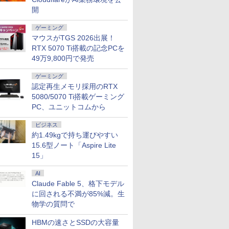
DD:500GB |
E24-30
144Hz VAパネル ブル
SSD M.2 2242 最大8TB
チ ディスプレイ ダブル
32GB/最大128GB Radeon
B1J 15.6型 モバイルモ
NVIDIA T400 4
チ 24イ
開
n11Pro64bit
P モニタ
ーライト軽減
Windows11 Pro mini pc
モニター ポータブルモ
760M PCIe3.0 M.2 2280
ニター フル
Windows11 P
sRGB120%
ボット チ
FreeSync & G-Sync サ
4.1GHz WIFI6 BT5.2 小型PC
ニター ケーブル 1080P
SSD1TB/最大2×8TB USB4
HD（1,920×1,080）IPS
デスクトップ 中
液晶ディス
ゲーミング
 スイーベ
ポート オフィス＆カジ
VESA対応 ミニパソコン 2画
フルHD ゲーミングモ
Bluetooth5.2 2.5Gbps
方式 USB Type-C Mini
Adaptive
マウスがTGS 2026出展！
HDMI
ュアルゲーミング対応
面 高性能 みにpc nucbox 省
ニター 13~17.3インチ
LAN*2 VESA 静音 mini pc
HDMI カバースタンド
HDMI2.0×2
RTX 5070 Ti搭載の記念PCを
129%sRGB 高色域対
エネ デスクトップPC
ノートパソコン 180°回
Windows11 Pro 4K 3画面出
3年保証 国内サポート
ブルーライ
応 KTC H27T27S
49万9,800円で発売
転 アルミ合金製 折りた
力 M6 Ultra
白 ブラック
たみ式
Amzfast
ゲーミング
認定再生メモリ採用のRTX
5080/5070 Ti搭載ゲーミング
PC、ユニットコムから
ビジネス
約1.49kgで持ち運びやすい
15.6型ノート「Aspire Lite
15」
AI
Claude Fable 5、格下モデル
に回される不満が85%減。生
物学の質問で
HBMの速さとSSDの大容量