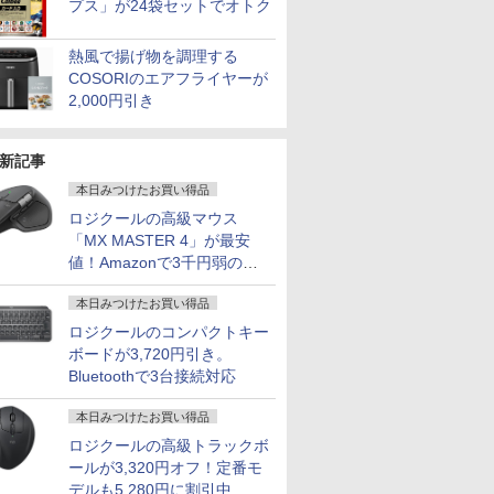
プス」が24袋セットでオトク
熱風で揚げ物を調理する
COSORIのエアフライヤーが
2,000円引き
新記事
本日みつけたお買い得品
ロジクールの高級マウス
「MX MASTER 4」が最安
値！Amazonで3千円弱の割
引
本日みつけたお買い得品
ロジクールのコンパクトキー
ボードが3,720円引き。
Bluetoothで3台接続対応
本日みつけたお買い得品
7
8
9
10
ロジクールの高級トラックボ
ールが3,320円オフ！定番モ
デルも5,280円に割引中