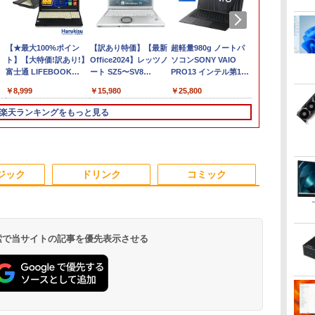
【★最大100%ポイン
【訳あり特価】【最新
超軽量980g ノートパ
新品ノートパ
ト】【大特価!訳あり!】
Office2024】レッツノ
ソコンSONY VAIO
VETESA Win
富士通 LIFEBOOK
ート SZ5〜SV8
PRO13 インテル第10
Office 202
A576/第6世代 Core i3/
Panasonic 第6〜8世代
世代 Core i5 1035G1メ
テルCeleron
￥8,999
￥15,980
￥25,800
￥29,980
メモ
Core i5 新品SSD
モリ8GB 秒速起動SSD
～第14世代 
リ:4GB/SSD:128GB/15.6
512GB メモリ16GB
最大1TB 14型
8GB/16GB
楽天ランキングをもっと見る
型液晶/USB
Win11 12.1型FHD Web
FHD1920*1080高解像
SSD256GB/5
3.0/VGA/HDMI/DVD/Office/
カメラ 無線LAN 軽量
度 カメラ内蔵 ノート
14インチ FH
付
中古パソコン ノートパ
初期設定済 すぐ使える
パソコン
1920x1080
ソコン Windows11
テレワーク FHD 事務
Windows11Proオフィ
日本語キーボ
3
3
3
4
4
4
5
5
1
6
6
Windows10
学習 パナソニック 中
ス付き 5GWIFI
薄型 軽量 初
ジック
ドリンク
コミック
古 パソコン PC
Bluetooth 最新
ビジネス 初
MicrosoftOffice2024
新モデル ホワ
可送料無料 中古パソコ
ク シルバー
ン軽量
 検索で当サイトの記事を優先表示させる
く
さ
でポイント
IO-DATA モニター 21.5
施設基準パーフェクト
【エントリーでポイント
【楽天1位!1,600円OFF
キングダム 80 （ヤン
【エントリーでポイント10
【楽天1位 10.5/11イン
[8月下旬より発送予定]
中古パソコン | 
【ポイント最
角川まんが学
7）
チャンス】
インチ MF224EDB
ブック 2026年度版 [
100％還元のチャンス】
クーポン 8/4 20:00-
グジャンプコミック
倍】 【Aランク 良品】HP Z2
チ 小型 軽量】モバイ
[新品]ハナバス 苔石花
ThinkCentre 
レノボ lenovo
ズ 世界の歴
マ
ガノ
 G3 Pro
ADSパネル フルHD
一般社団法人日本施設
GMKtec ミニPC AMD
8/11 01:59】Xiaomi
ス） [ 原 泰久 ]
SFF G9 ワークステーション
ルモニター 10.5インチ
江のバスケ論 (1-7巻 最
Windows11
ワイド フルH
巻定番セット 
10110U 16GB
HDMI スピーカー内蔵
基準管理士協会 ]
Ryzen 5 7640HS 6コア12ス
Monitor A24i 2026 デ
第12世代 Core i5 12600 メモ
11インチ フルHD
新刊) 全巻セット [入荷
一年保証 | 第7世
1920×1080 
正 ]
￥6,600
￥22,000
￥91,999
￥12,580
￥770
￥99,800
￥10,999
￥5,544
￥9,980
￥14,800
￥24,200
-
で増設 512GB
中古ディスプレイ
レッド MAX5.0GHz DDR5
ィスプレイ 1080P 23.8
リ32GB SSD 2TB NVMe
1080P 100%sRGB
予約]
7400 3.0(～最
レア ディス