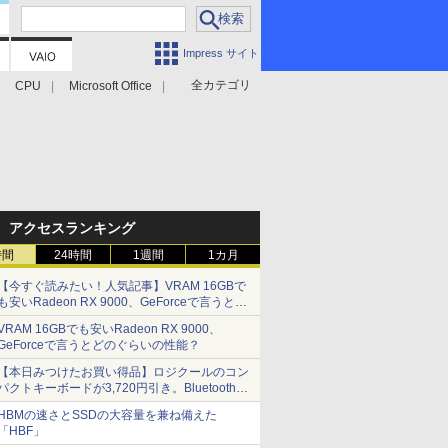
Impress サイト
全カテゴリ
CPU
Microsoft Office
アクセスランキング
時間
24時間
1週間
1カ月
【今すぐ読みたい！人気記事】VRAM 16GBで
も安いRadeon RX 9000、GeForceで言うとど
のぐらいの性能？ - PC Watch
VRAM 16GBでも安いRadeon RX 9000、
GeForceで言うとどのぐらいの性能？
【本日みつけたお買い得品】ロジクールのコン
パクトキーボードが3,720円引き。Bluetoothで3
台接続対応
HBMの速さとSSDの大容量を兼ね備えた
「HBF」