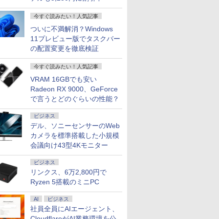
今すぐ読みたい！人気記事
ついに不満解消？Windows
ソコン
中古富士通 ノートパソ
【新品】Windows11
中古ノートパソコン IR
中古 フルHD
11プレビュー版でタスクバー
dows11
コン LIFEBOOK
ノートパソコン office
カメラ顔認証 富士通
チ NEC LA
の配置変更を徹底検証
4付き イン
U9310 13.3型
付き 15.6インチワイド
LIFEBOOK A5510 大
GN286J4
 第13世代
FHD(1920x1080) 超軽
液晶 フルHD Intel
画面15.6型 テンキー 第
Windows
￥35,000
￥35,820
￥36,300
￥39,589
メモリ
薄 ノートPC/第10世代
今すぐ読みたい！人気記事
Pentium GOLD 6500Y
10世代Core i5-10210U
第11世代Cor
Core i5-10310U＠
メモリ12GB 新品
SSD256GB メモリ
1165G7 1
VRAM 16GBでも安い
12B 14型
1.7GHz/ 8GB メモ
SSD256GB NVMe
16GB Wi-
NVMe式51
Radeon RX 9000、GeForce
D
リ/SSD
PCIe3.0 USB3.0 HDMI
Fi6(802.11ax)
カメラ 無線W
で言うとどのぐらいの性能？
 Webカメラ
256GB/WIFI/USB
日本語配列キーボード
Bluetooth5.2 DVDス
Office付き
ード搭載
Type-
【NC15】
ーパーマルチ HDMI
古ノートパ
7
7
ビジネス
2
8
8
3
9
9
4
10
10
心者 学生
C/HDMI/windows
VGA Office
パソコン 
期設定済み
11&MS Office 2019 搭
デル、ソニーセンサーのWeb
Windows11 送料無料
料無料 あ
イト ピン
載 整備済み品/送料無料
日発送（Wi
カメラを標準搭載した小規模
も対応可能 
会議向け43型4Kモニター
ビジネス
リンクス、6万2,800円で
Ryzen 5搭載のミニPC
Lenovo |
大28倍】
習シリー
【1,000円クーポン＋ポ
[新品]◆特典あり◆ク
【エントリーでポイント
【最大40％OFF×1,500
こびとづかんのこびと
【エントリーでポイント
【エントリーでP10倍
異世界居酒屋「のぶ」
【エントリーでポ
【クーポン
実写映画『
M710e Small |
 23.8型
史 全20
イント最大31.5%還
レヨンしんちゃん (1-
100％還元のチャンス】
円OFFクーポン】デュ
づくり [ 文化出版局 ]
100％還元のチャンス】
★8/11 01:59まで】
(22) 【電子書籍】[ 蝉
倍】 【Aランク 良
19,692
ク』公式P
 | デスクトップ |
D
[ 羽田
元！】モニター 27イン
50巻 全巻)[特製クレヨ
AI
GMKtec ミニpc G3 Pro
ビジネス
アルモニター モバイル
GMKtec ミニPC AMD
【ポイント5倍★8/5〜
川 夏哉 ]
SFF G9 ワー
色 ゲーミ
BOOK 
￥1,760
代 | Core i5
IPS ノング
チ 液晶ディスプレイ
ンしんちゃん紙袋付]
Intel Core i3 10110U 16GB
モニター 【軽量650g
Ryzen 5 7640HS 6コア12ス
10】モニター iiyama
第12世代 Core i5
ー 320Hz 白
MOOK） [
社員全員にAIエージェント、
￥16,979
￥29,300
￥66,248
￥14,998
￥91,999
￥17,930
￥924
￥99,800
￥21,880
￥2,200
大3.5)GHz |
プレイ
WQHD(2560×1440)
全巻セット
DDR4 64GBまで増設 512GB
超薄型3.5mm】14イン
レッド MAX5.0GHz DDR5
ProLite P1671HSC-
リ32GB SSD 2T
0.5msMPR
CloudflareがAI業務環境を公