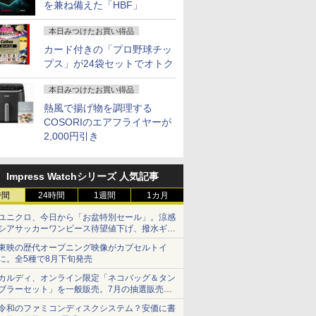
を兼ね備えた「HBF」
本日みつけたお買い得品
カード付きの「プロ野球チッ
プス」が24袋セットでオトク
本日みつけたお買い得品
熱風で揚げ物を調理する
COSORIのエアフライヤーが
2,000円引き
Impress Watchシリーズ 人気記事
時間
24時間
1週間
1カ月
ユニクロ、今日から「お盆特別セール」。涼感
シアサッカーワンピース待望値下げ、撥水ギア
ショーツは1990円に
東映の歴代オープニング映像がカプセルトイ
に。全5種で8月下旬発売
カルディ、オンライン限定「ネコバッグ＆タン
ブラーセット」を一般販売。7月の抽選販売の
当選無効分
令和のファミコンディスクシステム？安価に書