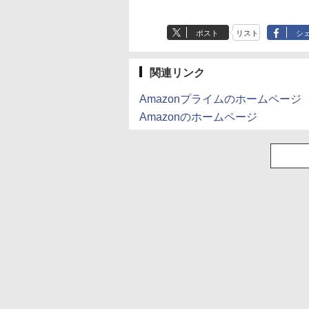
Anker Soundcore
BRUCE WAYNE feat.
by Amazon 天然水
薬屋のひとりごと 17
Anker Soundcore
BRUCE WAYNE feat
【Amazon.co.jp限
異世界居酒屋「の
B Radeon
J 15.6型 モバイルモ
NVIDIA T400 4GB GDDR6
チ 24インチモニタ
MEM:8GB | HDD:500GB |
ラック/ ホワイト色 ス
B1 HDMI対応 スピ
SSD M.2 224
P40i オフホワイト
Flo Milli, ATL Jacob
ラベルレス 500ml
巻 (デジタル版ビッグ
P31i ブラック
Flo Milli, ATL Jacob
定】 い・ろ・は・す
ぶ」(22) (角川コミッ
.2 2280
ー フル
Windows11 Pro 省スペース
sRGB120% 320cd/m²
DVDマルチ | Win11Pro64bit
ピーカー搭載 プリンス
ー内蔵 綺麗な鮮明画
Windows11 Pr
[Explicit]
×24本 富士山の天然
ガンガンコミックス)
[Explicit]
2L PET ラベルレス
クス・エース)
8TB USB4
1,920×1,080）IPS
デスクトップ 中古PC
液晶ディスプレイ
トン
【中古】 送料無料
4.1GHz WIFI6
￥7,990
￥5,990
ポスト
リスト
シ
水 バナジウム含有 水
×8本
.5Gbps
USB Type-C Mini
Adaptive Sync対応
VESA対応 ミ
￥250
￥1,380
￥770
￥250
￥1,112
￥832
ミネラルウォーター
 mini pc
MI カバースタンド
HDMI2.0×2 DP1.4×2 低
面 高性能 みにpc
ペットボトル 静岡県
o 4K 3画面出
保証 国内サポート
ブルーライト ホワイト
エネ デスクト
産 500ミリリットル
関連リンク
白 ブラック 黒
(Smart Basic)
Amzfast ケーブル付
Amazonプライムのホームページ
Amazonのホームページ