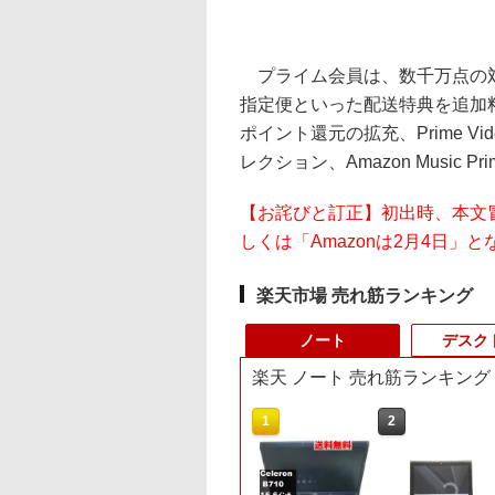
プライム会員は、数千万点の対
指定便といった配送特典を追加
ポイント還元の拡充、Prime 
レクション、Amazon Music P
【お詫びと訂正】初出時、本文冒
しくは「Amazonは2月4日
楽天市場 売れ筋ランキング
ノート
デスク
楽天 ノート 売れ筋ランキング
10
1
2