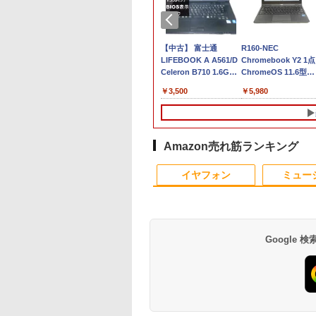
ノートパソコン IR
中古 フルHD 13.3イン
【中古】 富士通
R160-NEC
ラ顔認証 富士通
チ NEC LAVIE
LIFEBOOK A A561/D
Chromebook Y2 1点
EBOOK A5510 大
GN286J4LN
Celeron B710 1.6GHz
ChromeOS 11.6型
15.6型 テンキー 第
Windows11 卓越性能
Windows7世代のPC
CPU Intel Celeron
,300
￥39,589
￥3,500
￥5,980
代Core i5-10210U
第11世代Core i7-
均一 BIOS表示可 ジャ
N4020 メモリ 4GB
D256GB メモリ
1165G7 16GB 爆速
ンクPC 送料無料
LPDDR4 SSD 32GB
B Wi-
NVMe式512GB-SSD
[95213]
eMMC 2021製 WebK
802.11ax)
カメラ 無線Wi-Fi6
カメラ付き 360度回
etooth5.2 DVDス
Office付き Win11【中
転可能 ACアダプタ
Amazon売れ筋ランキング
ーマルチ HDMI
古ノートパソコン 中古
き 【中古品整備品】
4
10
10
1
1
1
2
2
2
 Office
パソコン 中古PC】送
イヤフォン
ミュー
ndows11 送料無料
料無料 あす楽対応 即
日発送（Windows10
も対応可能 Win10）
Google
ポイント
ントリーでP10倍
界居酒屋「のぶ」
【エントリーでポイント10
【クーポン利用で実質
実写映画『ブルーロッ
中古パソコン | Lenovo |
【中古良品】【安心保
【3千円以上送料無料】
□◇〇【目が疲れに
ちいかわ なんか小
【エントリー
ャンス】
11 01:59まで】
2) 【電子書籍】[ 蝉
倍】 【Aランク 良品】HP Z2
19,692円＋P2！】☆白
ク』公式PHOTO
ThinkCentre M710e Small |
証】Princeton 21.5型
世界の歴史 集英社版学
い ブルーライトカッ
くてかわいいやつ（
100％還元の
 AMD
イント5倍★8/5〜
夏哉 ]
SFF G9 ワークステーション
色 ゲーミング モニタ
BOOK （講談社
Windows11 | デスクトップ |
ワイドカラー液晶ディ
習まんが 18巻セット／
ト!!】iiyama/イイヤ
（ワイドKC） [ ナ
GMKtec ミニpc
HS 6コア12ス
】モニター iiyama
第12世代 Core i5 12600 メモ
ー 320Hz 白 Fast IPS
MOOK） [ 講談社 ]
一年保証 | 第7世代 | Core i5
スプレイ PTFWDE-
高井啓介
フルHD対応21.5型
]
Intel Core i3 
,930
4
￥99,800
￥21,880
￥2,200
￥9,980
￥4,050
￥19,800
￥6,500
￥1,375
￥66,248
Hz DDR5
Lite P1671HSC-
リ32GB SSD 2TB NVMe
0.5msMPRT 24.5イン
7400 3.0(～最大3.5)GHz |
22W / PTFBDE-22W ブ
ProLite XUB2292HS
DDR4 64GBま