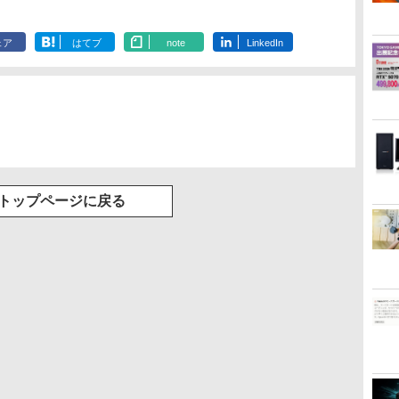
.
Anker Soundcore
On My Road
by Amazon 天然水
ONE PIECE モノクロ
【2026年アップグレ
On My Road
by Amazon 炭酸水
HUNTER×HUNTER
Xiaomi シャオミ
BUGS LIFE
【Amazon.co.jp限
スーパーの裏でヤニ吸
ーカ
2 最大8TB
32GB/最大128GB Radeon
インチ 144Hzリフレッ
NVIDIA T400 4GB GDDR6
400cd/m? 光沢IPS パ
MEM:8GB | H
ThinkVision 
Liberty 5 ミッドナイ
(Stadium ver.)
ラベルレス 2L×9本
版 115 (ジャンプコミ
ード版】AOKIMI ワ
(Stadium ver.)
ラベルレス 500ml
モノクロ版 39 (ジャ
REDMI Buds 8 Lite ワ
定】 伊藤園 磨かれ
うふたり 9巻 (デジタル
像
o mini pc
760M PCIe3.0 M.2 2280
シュレート sRGB99%
Windows11 Pro 省スペース
ネル 色鮮やか 265g 超
DVDマルチ | Wi
63EDMAR2J
￥250
トブラック
ックスDIGITAL)
イヤレスイヤホン
×24本 強炭酸水 ペッ
ンプコミックス
イヤレスイヤホン
て、澄みきった日本の
版ビッグガンガンコミ
 BT5.2 小型PC
SSD1TB/最大2×8TB USB4
1670万色 300nits ΔE
デスクトップ 中古PC
軽量 Type-C対応
ー 100Hz ピ
￥250
￥1,117
￥250
ェア
はてブ
note
LinkedIn
bluetooth イヤホン
トボトル 500ミリリ
DIGITAL)
Bluetooth 5.4 ノイズ
水 2L 8本 ラベルレス [
ックス)
ニパソコン 2画
Bluetooth5.2 2.5Gbps
＜1 低ブルーライト 大
miniHDMI モニター 持
ルト 高さ調整
￥14,990
￥594
￥1,964
￥1,625
￥572
￥3,480
￥998
￥810
V12 小型軽量 ブルー
ットル (Smart
キャンセリング ANC
ケース ] [ 水 ] [ ペット
 nucbox 省
LAN*2 VESA 静音 mini pc
画面 TÜV認証 目にや
ち運び サブディスプレ
ル 23 インチ 
トゥースHi-Fi 最大
Basic)
36時間再生
ボトル ] [ 箱買い ] [ ス
ップPC
Windows11 Pro 4K 3画面出
さしい 調整可能なスタ
イ ミニPC対応 3年保証
VGA D-SUB
36時間再生 ぶるーと
トック ] [ 水分補給 ]
力 M6 Ultra
ンド VESA
EVICIV
DisPlayPort
ゅーす コードレス
ENCノイズキャンセ
リング 自動ペアリン
グ Type-C充電 マイ
ク付き 防水 タッチ式
音量調整 スポーツ/通
勤/通学/WEB会議(ホ
トップページに戻る
ワイト)