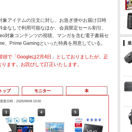
象アイテムの注文に対し、お急ぎ便やお届け日時
料金なしで利用可能なほか、会員限定セール割引、
Video対象コンテンツの視聴、マンガを含む電子書籍セ
rime、Prime Gamingといった特典を用意している。
最
頭で「Googleは2月4日」としておりましたが、正
」となります。お詫びして訂正いたします。
トップ
モニター
本
更新日時：2026/08/08 19:00
3
4
5
6