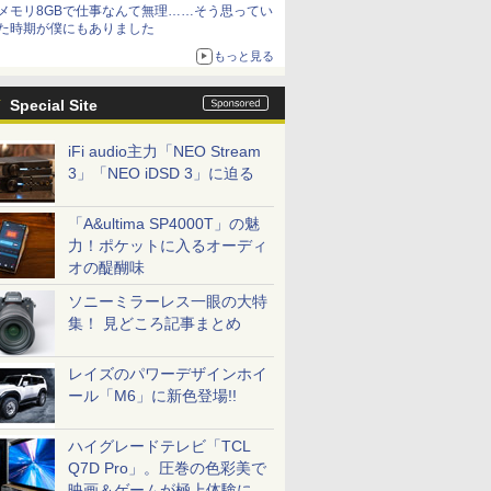
メモリ8GBで仕事なんて無理……そう思ってい
た時期が僕にもありました
もっと見る
Special Site
iFi audio主力「NEO Stream
3」「NEO iDSD 3」に迫る
「A&ultima SP4000T」の魅
力！ポケットに入るオーディ
オの醍醐味
ソニーミラーレス一眼の大特
集！ 見どころ記事まとめ
レイズのパワーデザインホイ
ール「M6」に新色登場!!
ハイグレードテレビ「TCL
Q7D Pro」。圧巻の色彩美で
映画＆ゲームが極上体験に