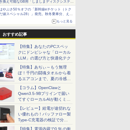
き換え可能なGB用「しましまディスクシステ
ム」
はやぶさ50％オフの「新幹線eチケット（トク
だ値スペシャル28）」発売。秋冬乗車分、えき
ねっと限定
もっと見る
おすすめ記事
【特集】あなたのPCスペッ
クにドンピシャな「ローカル
LLM」の選び方と快適化テク
【特集】あぢぃ～もう無理
ぽ！千円の闘魂タオルから着
るエアコンまで、夏の冷感グ
ッズ一挙紹介
【コラム】OpenClawと
Qwen3.5-9Bプリインで届い
てすぐローカルAIが動くミニ
PC「SER9 Pro」
【レビュー】給電が途切れな
い優れもの！バッファロー製
Type-C充電器の検証で分か
ったこと
【特集】電源内蔵で0.9Lの衝