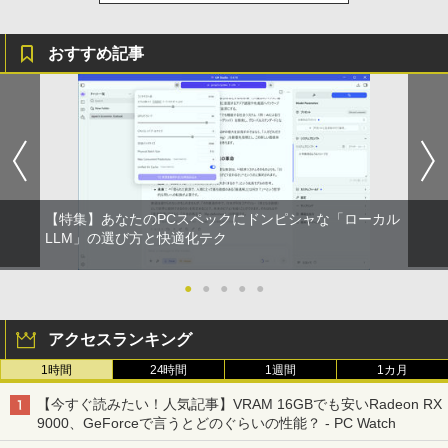
￥8,700
【ランキング1位！】新品 ノートパソコ
カット ノングレア HDMI Adaptive-Sync
5
￥998
ン VETESA Intel Celeron 6500Y メモリ
ブラック MAXZEN MGM25IC03 マクス
Xiaomi シャオミ REDMI Buds 8 Lite ワイヤ
ー:8GB SSD:1TB最大 15.6インチ 15.6型
ゼン
レスイヤホン Bluetooth 5.4 ノイズキャンセ
おすすめ記事
フルHD液晶 テンキー付き 日本語キーボ
リング ANC 36時間再生
ードwindows11搭載 office2024付き 初
￥11,980
期設定済 IPS広視野角 無線機能 超軽量 P
￥3,480
C パソコン テレワーク応援
￥45,980
【16%OFF！8/11 1:59まで】AOPEN ゲ
5
ーミングモニター 23.8インチ IPS フル
HD 非光沢 200Hz (144Hz 165Hz 対応) 0.
5ms sRGB 99% AMD FreeSync Premiu
【特集】あなたのPCスペックにドンピシャな「ローカル
m HDR10 HDMI 2.0 DisplayPort 1.2 ス
LLM」の選び方と快適化テク
ピーカー・ヘッドフォン端子搭載 ゼロフ
レーム スピーカー搭載 VESA 24KG3YX1
bmipx
●
●
●
●
●
￥14,980
アクセスランキング
1時間
24時間
1週間
1カ月
【今すぐ読みたい！人気記事】VRAM 16GBでも安いRadeon RX
9000、GeForceで言うとどのぐらいの性能？ - PC Watch