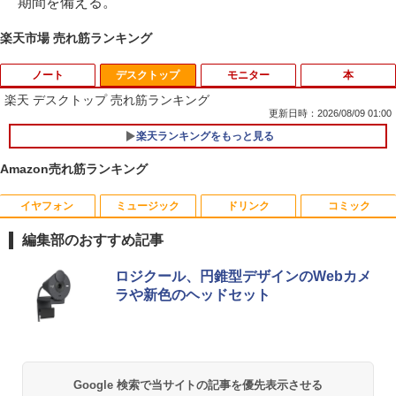
期間を備える。
楽天市場 売れ筋ランキング
ノート
デスクトップ
モニター
本
楽天 デスクトップ 売れ筋ランキング
更新日時：2026/08/09 01:00
楽天ランキングをもっと見る
【期間限定破格金額！】新生活 新古品 W
1
in11搭載 パソコンノートパソコンoffice
Amazon売れ筋ランキング
付き 初心者向けノートPC 初期設定済 1
5.6型 インテル高速CPU ランダムで発送
メモリ4GB～ 高速SSD1TB 最大 フルHD
イヤフォン
ミュージック
ドリンク
コミック
【お買い物マラソ開催中！P最大31.5%還
魔王城の料理番 〜コワモテ魔族ばかりだ
1
1
Webカメラ zoom 軽量薄型 無線 型番更
元】五年保証 白 モバイルモニター 15.6
けど、ホワイトな職場です〜 6巻 【電
新で在庫処分
編集部のおすすめ記事
インチ FHD 1920×1080 1080P Fast IPS
子書籍】[ ワイエム系 ]
パネル PU保護カバー付き 非光沢 1200:1
￥12,980
Anker Soundcore P42i (Bluetooth 6.1)【完
BRUCE WAYNE feat. Flo Milli, ATL Jacob
by Amazon 天然水 ラベルレス 500ml ×24本
薬屋のひとりごと 17巻 (デジタル版ビッグガ
高コントラスト 超軽量 640g スピーカー
ロジクール、円錐型デザインのWebカメ
￥792
全ワイヤレスイヤホン/ウルトラノイズキャン
[Explicit]
富士山の天然水 バナジウム含有 水 ミネラル
ンガンコミックス)
内蔵 Type-C/HDMI 接続 PS5/Switch/PC/
ラや新色のヘッドセット
セリング 3.5 / マルチポイント接続 / 最大40時
ウォーター ペットボトル 静岡県産 500ミリリ
スマホ対応 MFP156T1F
間再生 / コンパクト形状/持ち運びに便利 / IP5
ットル (Smart Basic)
￥250
￥770
5 防塵防水位規格/PSE技術基準適合】パープ
NEC VKL24X-4 15.6インチ Core i3 メモ
2
￥8,999
【送料無料】現代法律実務の諸問題 令和
2
ル
￥1,380
リ8GB SSD 256GB Office付き Webカメ
7年度研修版／日本弁護士連合会
ラ テンキー Windows11 ノートパソコン
￥9,990
中古パソコン
BRUCE WAYNE feat. Flo Milli, ATL Jacob
異世界居酒屋「のぶ」(22) (角川コミックス・
Google 検索で当サイトの記事を優先表示させる
￥8,030
[Explicit]
エース)