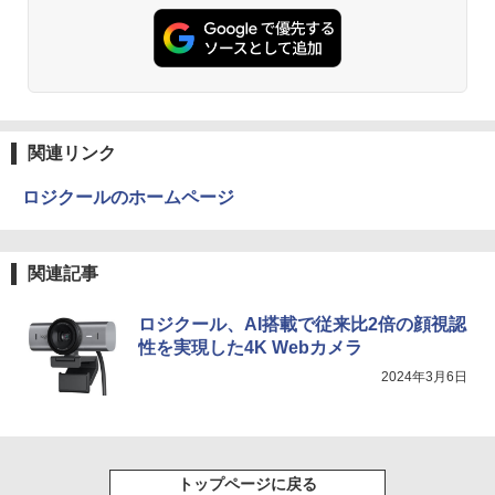
【Amazon.co.jp限定】 い・ろ・は・す 2L P
Yoothi 互換品 液晶 13.3インチ Lenovo
2
￥14,800
ET ラベルレス ×8本
ThinkPad L13 Gen 3 21B3 21B4 21B9
Anker Soundcore P31i ピンク
￥250
￥832
21BA 対応 1920x1200 WUXGA IPS LED
￥1,112
LCD 液晶ディスプレイ 修理交換用液晶
￥5,990
パネル
【3千円以上送料無料】就業規則の法律実
3
【★最大100%ポイント】【フルHD×WE
3
務／石嵜信憲／平井彩
Bカメラ】東芝 G83/第8世代 Core i5/メ
見知らぬ糸
ONE PIECE モノクロ版 115 (ジャンプコミッ
￥9,800
モリ:8GB/16GB/SSD:256GB/512GB/1T
クスDIGITAL)
by Amazon 天然水ラベルレス 2L×9本
￥8,140
関連リンク
B/13.3型液晶/Wi-fi/Bluetooth/USB3.1/T
￥250
ype-C/HDMI/中古PC 中古ノートパソコ
Anker Soundcore Liberty 5 ディープブルー
￥594
￥1,117
ン Windows11 Win11正式対応
ロジクールのホームページ
【楽天1位 10.5/11インチ 小型 軽量】モ
3
￥14,990
バイルモニター 10.5インチ 11インチ フ
￥26,800
ルHD 1080P 100%sRGB 400cd/m? 光沢
ちいかわ なんか小さくてかわいいやつ
4
IPS パネル 色鮮やか 265g 超軽量 Type-
On My Road (Stadium ver.)
HUNTER×HUNTER モノクロ版 39 (ジャンプ
（4）なんか小さくてためになる豆本付き
関連記事
C対応 miniHDMI モニター 持ち運び サブ
コミックスDIGITAL)
by Amazon 炭酸水 ラベルレス 500ml ×24本
特装版 （プレミアムKC） [ ナガノ ]
ディスプレイ ミニPC対応 3年保証 EVICI
強炭酸水 ペットボトル 500ミリリットル (Sm
￥250
HP ProBook 450 G6 15.6型大画面フルH
V
4
art Basic)
【2026年アップグレード版】AOKIMI ワイヤ
￥572
￥2,420
ロジクール、AI搭載で従来比2倍の顔視認
D テンキー 8世代Core i5-8265U NVMeS
レスイヤホン bluetooth イヤホン V12 小型
性を実現した4K Webカメラ
SD512GB メモリ16GB Webカメラ内蔵
軽量 ブルートゥースHi-Fi 最大36時間再生 ぶ
￥10,999
￥1,625
Type-C 指紋認証 HDMI Office Windows
るーとゅーす コードレス ENCノイズキャン
2024年3月6日
11 送料無料 中古ノートパソコン
セリング 自動ペアリング Type-C充電 マイク
On My Road (Stadium ver.)
スーパーの裏でヤニ吸うふたり 9巻 (デジタル
【最大3％OFF】 【中古】 送料無料 ワイ
5
付き 防水 タッチ式音量調整 スポーツ/通勤/通
版ビッグガンガンコミックス)
ド版 俺たちのフィールド 全18巻 村枝賢
【Amazon.co.jp限定】 伊藤園 磨かれて、澄
￥39,600
学/WEB会議(ホワイト)
【期間限定5%OFFクーポン 8/12 10時ま
一 中古コミック 漫画 全巻セット マンガ
みきった日本の水 2L 8本 ラベルレス [ ケース
4
￥250
で】 ゲーミングモニター モニター 24.5
【中古】
] [ 水 ] [ ペットボトル ] [ 箱買い ] [ ストック
￥810
￥1,964
インチ 24インチ 180Hz 180hz FHD フリ
] [ 水分補給 ]
トップページに戻る
ッカーレス 24.5型 FullHD ブルーライト