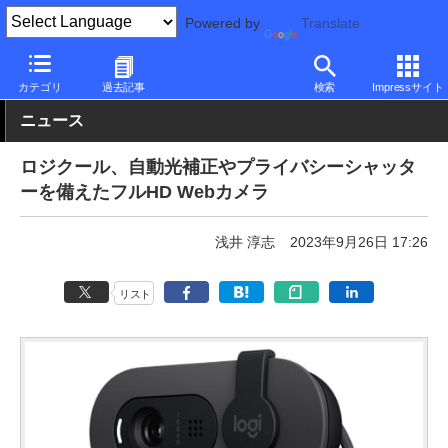
Powered by
Translate
PC Watch
半導体/周辺機器
アクセサリ
Webカメラ
カテゴリ
過去記事
検索
Impressサイト
ニュース
ロジクール、自動光補正やプライバシーシャッタ
ーを備えたフルHD Webカメラ
浅井 淳志
2023年9月26日 17:26
リスト