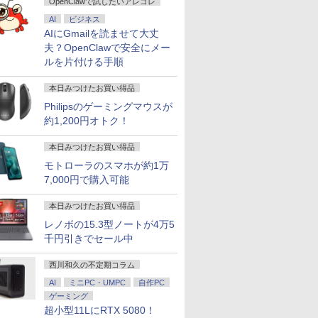
OpenClawで試したいアレコレ
AI
ビジネス
AIにGmailを読ませて大丈
夫？OpenClawで安全にメー
ルを片付ける手順
本日みつけたお買い得品
Philipsのゲーミングマウスが
約1,200円オトク！
本日みつけたお買い得品
モトローラのスマホが約1万
7,000円で購入可能
本日みつけたお買い得品
レノボの15.3型ノートが4万5
千円引きでセール中
西川和久の不定期コラム
AI
ミニPC・UMPC
自作PC
ゲーミング
超小型11LにRTX 5080！