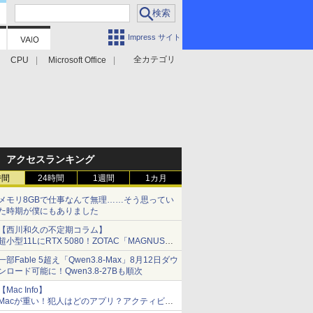
Impress サイト
全カテゴリ
CPU
Microsoft Office
アクセスランキング
時間
24時間
1週間
1カ月
メモリ8GBで仕事なんて無理……そう思ってい
た時期が僕にもありました
【西川和久の不定期コラム】
超小型11LにRTX 5080！ZOTAC「MAGNUS
ONE」最上位機の実力を探る
一部Fable 5超え「Qwen3.8-Max」8月12日ダウ
ンロード可能に！Qwen3.8-27Bも順次
【Mac Info】
Macが重い！犯人はどのアプリ？アクティビテ
ィモニタで突き止める