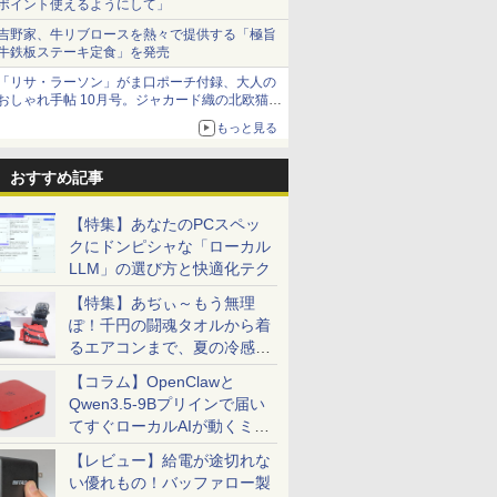
ポイント使えるようにして」
吉野家、牛リブロースを熱々で提供する「極旨
牛鉄板ステーキ定食」を発売
「リサ・ラーソン」がま口ポーチ付録、大人の
おしゃれ手帖 10月号。ジャカード織の北欧猫デ
ザイン
もっと見る
おすすめ記事
【特集】あなたのPCスペッ
クにドンピシャな「ローカル
LLM」の選び方と快適化テク
【特集】あぢぃ～もう無理
ぽ！千円の闘魂タオルから着
るエアコンまで、夏の冷感グ
ッズ一挙紹介
【コラム】OpenClawと
Qwen3.5-9Bプリインで届い
てすぐローカルAIが動くミニ
PC「SER9 Pro」
【レビュー】給電が途切れな
い優れもの！バッファロー製