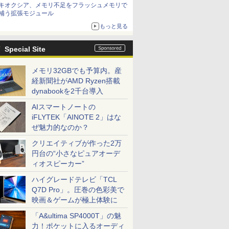
キオクシア、メモリ不足をフラッシュメモリで
補う拡張モジュール
もっと見る
Special Site
メモリ32GBでも予算内。産
経新聞社がAMD Ryzen搭載
dynabookを2千台導入
AIスマートノートの
iFLYTEK「AINOTE 2」はな
ぜ魅力的なのか？
クリエイティブが作った2万
円台の“小さなピュアオーデ
ィオスピーカー”
ハイグレードテレビ「TCL
Q7D Pro」。圧巻の色彩美で
映画＆ゲームが極上体験に
「A&ultima SP4000T」の魅
力！ポケットに入るオーディ