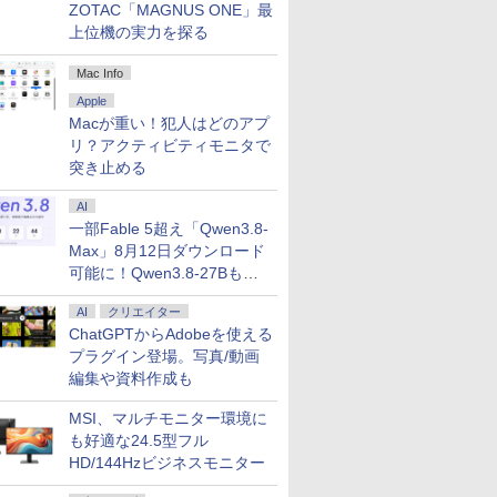
ZOTAC「MAGNUS ONE」最
上位機の実力を探る
Mac Info
Apple
Macが重い！犯人はどのアプ
リ？アクティビティモニタで
突き止める
AI
一部Fable 5超え「Qwen3.8-
Max」8月12日ダウンロード
可能に！Qwen3.8-27Bも順
次
AI
クリエイター
ChatGPTからAdobeを使える
プラグイン登場。写真/動画
編集や資料作成も
MSI、マルチモニター環境に
も好適な24.5型フル
HD/144Hzビジネスモニター