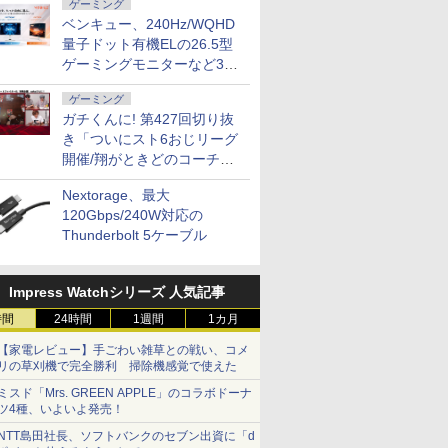
ゲーミング
ベンキュー、240Hz/WQHD
量子ドット有機ELの26.5型
ゲーミングモニターなど3機
種
ゲーミング
ガチくんに! 第427回切り抜
き「ついにスト6おじリーグ
開催/翔がときどのコーチ就
任など」
Nextorage、最大
120Gbps/240W対応の
Thunderbolt 5ケーブル
Impress Watchシリーズ 人気記事
時間
24時間
1週間
1カ月
【家電レビュー】手ごわい雑草との戦い、コメ
リの草刈機で完全勝利 掃除機感覚で使えた
ミスド「Mrs. GREEN APPLE」のコラボドーナ
ツ4種、いよいよ発売！
NTT島田社長、ソフトバンクのセブン出資に「d