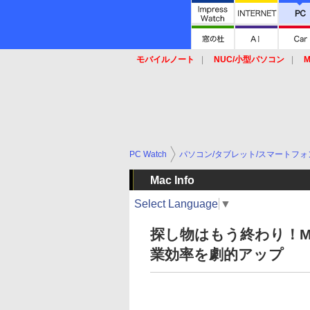
モバイルノート
NUC/小型パソコン
M
SSD
キーボード
マウス
PC Watch
パソコン/タブレット/スマートフォ
Mac Info
Select Language
▼
探し物はもう終わり！Ma
業効率を劇的アップ