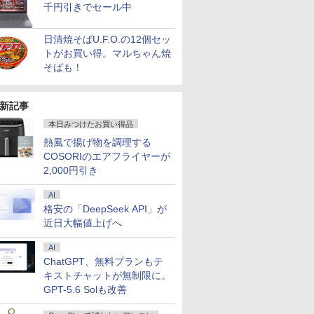
千円引きでセール中
日清焼そばU.F.O.の12個セッ
トがお買い得。マルちゃん焼
そばも！
新記事
本日みつけたお買い得品
熱風で揚げ物を調理する
COSORIのエアフライヤーが
2,000円引き
AI
格安の「DeepSeek API」が
近日大幅値上げへ
AI
ChatGPT、無料プランもテ
キストチャットが無制限に。
GPT-5.6 Solも改善