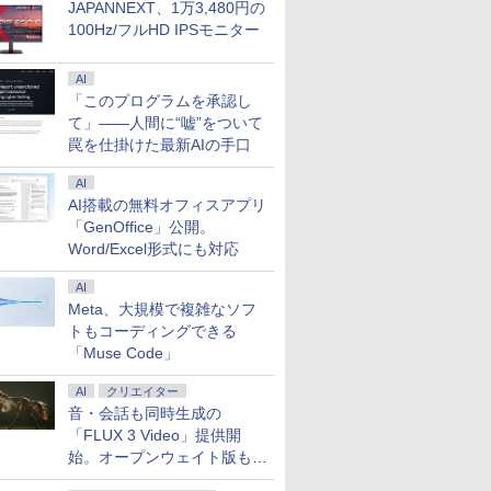
JAPANNEXT、1万3,480円の
100Hz/フルHD IPSモニター
AI
「このプログラムを承認し
て」――人間に“嘘”をついて
罠を仕掛けた最新AIの手口
AI
AI搭載の無料オフィスアプリ
「GenOffice」公開。
Word/Excel形式にも対応
AI
Meta、大規模で複雑なソフ
トもコーディングできる
「Muse Code」
AI
クリエイター
音・会話も同時生成の
「FLUX 3 Video」提供開
始。オープンウェイト版も計
画