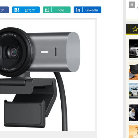
ェア
はてブ
note
LinkedIn