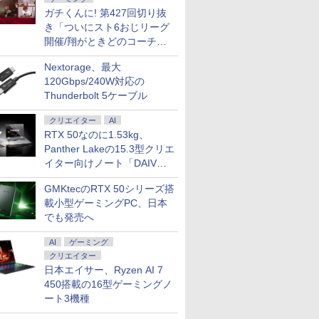
ガチくんに! 第427回切り抜
き「ついにスト6おじリーグ
開催/翔がときどのコーチ就
任など」
Nextorage、最大
120Gbps/240W対応の
Thunderbolt 5ケーブル
クリエイター
AI
RTX 50なのに1.53kg、
Panther Lakeの15.3型クリエ
イター向けノート「DAIV
Z5」
GMKtecのRTX 50シリーズ搭
載小型ゲーミングPC、日本
でも発売へ
AI
ゲーミング
クリエイター
日本エイサー、Ryzen AI 7
450搭載の16型ゲーミングノ
ート3機種