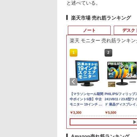
と述べている。
楽天市場 売れ筋ランキング
ノート
デスク
楽天 モニター 売れ筋ランキン
10
10
10
1
1
1
2
2
2
lite SFF 800 G9
Office 2024 H&B
6夏登場★Switch2
タブレットPC
超得10％OFF｜買い替
27インチモニター
【中古】第4世代 Core
Magic Trackpad 2 用
【マラソンセール期間
【★ランキング第1位
PHILIPS/フィリップ
中古パソコン | Leno
i7 12700
｜中古ノートパソ
ク不要 モバイル
Microsoft Surface Pro
えならこれ!!
DELL デル U2715Hc
i3搭載ノートパソコン
トラックパッド 保護フ
中ポイント5倍】中古
獲得商品!!★】 デス
241V8/11 / 23.8型ワ
| ThinkPad L570 |
Hz/32GB/1TB(SSD)/Multi/Win11【中
Windows11
ミングモニター 16
5/7+ 12.3インチ メモリ
Microsoft office付き
HDMI DisplatPort【中
500GB 4GBメモリ
ィルム OverLay
モニター 19インチ ス
トップパソコン ★店
ド 液晶ディスプレイ
Windows11 | ノート
20260715】
ice付｜Dynabook
 144Hz /120Hz
8GB SSD256GB 第7世
デスクトップパソコン
古】 LEDバックライト
DVDマルチドライブ
Protector for Magic
クエア 液晶ディスプレ
おまかせ 最新
FullHD/HDMIケーブ
PC | 一年保証 | 第7
800
,800
,999
￥33,945
￥29,800
￥15,400
￥8,800
￥998
￥3,300
￥15,800
￥5,500
￥9,980
 Core i5 第10世代
Hz 2k 15.6インチ タ
代Core-i5 2.6GHz 2K
中古デスクトップ 第8
15.6インチ Wi-Fi
Trackpad 2保護 フィ
イ VGA / DVI端子 店長
Windows11 Office付
標準添付【中古/送料
| Core i5 7200U 2.5
10U メモリ 8GB
パネル 撥水加工ケ
解像度 2736 x 1824 タ
世代 メモリ8GB
【Windows10】 MS
ルム シート シール フ
おまかせ ケーブル付き
第六世代 Core-i5
料】※沖縄、離島を
最大3.1)GHz |
 256GB 13.3型
 スタンド 非光沢
ッチパネル Office付き/
SSD256GB
365 Office Web 注目
ィルター アンチグレア
サブモニターにおすす
Core-i7 変更可 八世
く
MEM:8GB |
 1,920×1,080 WEB
 軽量 VESA ポータ
カメラ/HDMI /
HDD500GB
PC [105]
サラサラ マウス 低反
め 動作確認済み 30日
十世代にも対応 高速
HDD:500GB | DVD
 Type-C HDMI
ps5/Mac/switch/2
Windows 11 Pro 中古
Windows11 セット購
射 タッチパッド トラ
保証 送料無料
SSD128GB DVDドラ
ルチ | 無線LAN:あり 
Amazon売れ筋ランキング