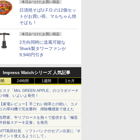
本日みつけたお買い得品
日清焼そばU.F.O.の12個セッ
トがお買い得。マルちゃん焼
そばも！
本日みつけたお買い得品
2方向同時に送風可能な
Shark製タワーファンが
9,940円引き
Impress Watchシリーズ 人気記事
時間
24時間
1週間
1カ月
ミスド「Mrs. GREEN APPLE」のコラボドーナ
ツ4種、いよいよ発売！
【家電レビュー】手ごわい雑草との戦い、コメ
リの草刈機で完全勝利 掃除機感覚で使えた
吉野家、牛リブロースを熱々で提供する「極旨
牛鉄板ステーキ定食」を発売
NTT島田社長、ソフトバンクのセブン出資に「d
ポイント使えるようにして」