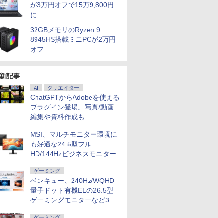
が3万円オフで15万9,800円
に
32GBメモリのRyzen 9
8945HS搭載ミニPCが2万円
オフ
新記事
AI
クリエイター
ChatGPTからAdobeを使える
プラグイン登場。写真/動画
編集や資料作成も
MSI、マルチモニター環境に
も好適な24.5型フル
HD/144Hzビジネスモニター
ゲーミング
ベンキュー、240Hz/WQHD
量子ドット有機ELの26.5型
ゲーミングモニターなど3機
種
ゲーミング