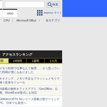
Impress サイト
全カテゴリ
CPU
Microsoft Office
アクセスランキング
時間
24時間
1週間
1カ月
メモリ8GBで仕事なんて無理……そう思ってい
た時期が僕にもありました
キオクシア、メモリ不足をフラッシュメモリで
補う拡張モジュール
AI搭載の無料オフィスアプリ「GenOffice」公
開。Word/Excel形式にも対応
GMKtecのRTX 50シリーズ搭載小型ゲーミング
PC、日本でも発売へ