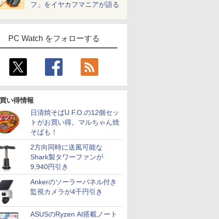
フ」をイヤカフマニアが語る
PC Watch をフォローする
買い得情報
日清焼そばU.F.O.の12個セッ
トがお買い得。マルちゃん焼
そばも！
2方向同時に送風可能な
Shark製タワーファンが
9,940円引き
Ankerのソーラーパネル付き
監視カメラが4千円引き
ASUSのRyzen AI搭載ノート