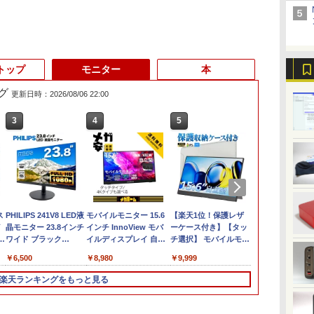
トップ
モニター
本
グ
更新日時：2026/08/06 22:00
3
3
3
4
4
4
5
5
5
6
6
6
ス
vo
【中古デスクトップ
PHILIPS 241V8 LED液
中古ノートパソコン 富
ミニPC Dell HP
モバイルモニター 15.6
8月5日限定10倍＆抽選
FUJITSU/富士通
マイクロソフト 法人向
【楽天1位！保護レザ
Dynabook S
【中古ゲーミ
ARZOPA モ
ク
イ
PC】ESPRIMO
晶モニター 23.8インチ
士通 LIFEBOOK U938
Lenovo 高速CPU 第8
インチ InnoView モバ
10000P！｜2021年モ
ESPRIMO
け Surface Pro 12 イン
ーケース付き】【タッ
量13.3型約1.
新品ケース使用
ニター 14イン
長
D588/CX
ワイド ブラック
第7世代 Core i5
世代 Corei3/i5-8500T
イルディスプレイ 自立
デル！高性能ノートパ
D7010/E【GTX1650/Intel
チ キーボード ストー
チ選択】 モバイルモニ
HD1920x108
GeForce RTX 
1080P IPS U
ル
世代
FMVD4505HP / Core
1920×1080 （フル
Windows11 Pro Office
メモリ最大16GB
型 1920*1080 FHD ポー
ソコン Windows11 富
Core i5-
ン グレー EP2-32891
ター 15.6インチ ノング
代Core i7-10
Core i7-8700 
mini HDMI 約
￥16,980
￥6,500
￥12,980
￥17,888
￥8,980
￥15,120
￥33,000
￥25,278
￥9,999
￥29,700
￥67,980
￥11,089
無
(～
i3-8100 / 8GB / 2.5"
HD）16:9 IPSパネル
2024付き メモリ8GB
SSD1TB 二画面デュア
タブルモニター IPS液晶
士通 LIFEBOOK
10500/8GB(DDR4)/M.2
レア 非光沢 1080Pフル
NVMeSSD25
2.5" SSD 500
除
SSD 240GB /
非光沢 ノングレア 液
SSD256GB/1TB選択可
ル アウトレット オフ
パネル 薄型 軽量 持ち運
A5511 第11世代
SSD512GB/DVD-
HD コスパ 高画質 デュ
リ8GB IR
Windows11
楽天ランキングをもっと見る
代
Windows 11 / WPS
晶ディスプレイ HDMI
13.3型 軽量 モバイル
ィス付き 最新
び 壁掛けに対応
Celeron 6305U最大メ
RW/Win11 Pro-64bit】
アルモニター サブモニ
Type-C Wi-
マ
Office 2 / DVD-RW
VGA VESA準拠 PS4
ビジネス 在宅勤務 学生
MSOffice2024可
Switch/PS3/PS4/PS5/Xbox
モリ32GB 秒速起動新
中古/送料無料 ※沖縄、
ター ポータブルモニタ
Fi6(802.11ax)
|
switch 対応 スイッチ
向け
Win11Pro 中古パソコ
One/PC/スマ
品SSD2TB テンキー内
離島を除く
ー ゲーミングモニター
Bluetooth5.2