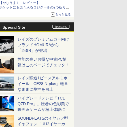
【やじうまミニレビュー】
ポケットにも楽々入るロジクールの2つ折りマ
ウス「Mobi Fold」。その気になるギミックと
もっと見る
は？
Special Site
レイズのプレミアムカー向け
ブランドHOMURAから
「2×9R」が登場！
性能の良いお得な中古PC情
報はこのページでチェック！
レイズ鍛造1ピースアルミホ
イール「CE28 N-plus」軽量
なままに剛性を向上
ハイグレードテレビ「TCL
Q7D Pro」。圧巻の色彩美で
映画＆ゲームが極上体験に
SOUNDPEATSのイヤカフ型
イヤフォン「UU2イヤーカ