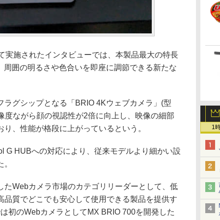
あわせて実施されたインタビューでは、本製品最大の特長
し、周囲の明るさや色合いを即座に調節できる新たな
グシップとなる「BRIO 4Kウェブカメラ」(型
じ解像度ながら顔の視認性が2倍に向上し、映像の細部
1
おり、性能が格段に上がっているという。
gicool G HUBへの対応により、従来モデルより細かい設
た。
たWebカメラ市場のカテゴリリーダーとして、低
高品質でどこでも安心して使用できる製品を提供す
初のWebカメラとしてMX BRIO 700を開発した