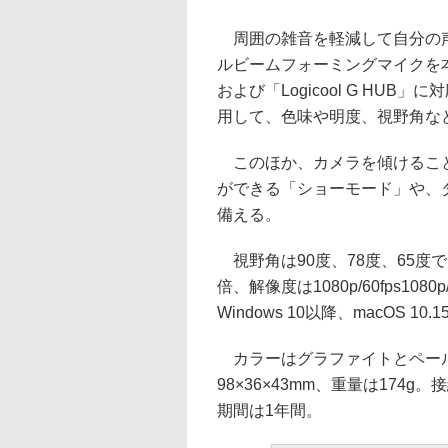
周囲の雑音を軽減して自分の声
ルビームフォーミングマイクを本体前
および「Logicool G HU
用して、色味や明度、視野角な
このほか、カメラを傾けること
ができる「ショーモード」や、
備える。
視野角は90度、78度、65度
倍、解像度は1080p/60fps1080
Windows 10以降、macOS 10.
カラーはグラファイトとペール
98×36×43mm、重量は174g。接
期間は1年間。