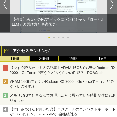
【特集】あなたのPCスペックにドンピシャな「ローカル
LLM」の選び方と快適化テク
●
●
●
●
●
アクセスランキング
1時間
24時間
1週間
1カ月
【今すぐ読みたい！人気記事】VRAM 16GBでも安いRadeon RX
9000、GeForceで言うとどのぐらいの性能？ - PC Watch
VRAM 16GBでも安いRadeon RX 9000、GeForceで言うとどの
ぐらいの性能？
メモリ8GBで仕事なんて無理……そう思っていた時期が僕にもあ
りました
【本日みつけたお買い得品】ロジクールのコンパクトキーボード
が3,720円引き。Bluetoothで3台接続対応