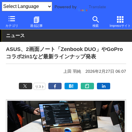
Powered by
Translate
PC Watch
パソコン/タブレット/スマートフォン
ノートパソコン
カテゴリ
過去記事
検索
Impressサイト
ニュース
ASUS、2画面ノート「Zenbook DUO」やGoPro
コラボ2in1など最新ラインナップ発表
上田 羽純
2026年2月27日 06:07
リスト