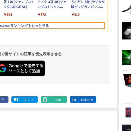
Liberty 5 ミッドナイ
(Stadium ver.)
ラベルレス 500ml
版 115 (ジャンプコミ
ード版】AOKIMI ワ
(Stadium ver.)
ラベルレス 2L×9本
モノクロ版 39 (ジャ
REDMI Buds 8 Lite ワ
麦茶 from 爽健美茶 ラ
うふたり 9巻 (デジタル
ま
ブモ
dows11 Pro pc デスクトップPC
商品はレンタルです。
144Hzリフレッシュレ
け メモリ4GB
144hz pcモニター
第8世代Corei3 /
のみ可（同一商品であ
代 Core i5 
コン デスクト
比率 100％s
￥250
トブラック
×24本 強炭酸水 ペッ
ックスDIGITAL)
イヤレスイヤホン
ンプコミックス
イヤレスイヤホン
ベルレス
版ビッグガンガンコミ
Bラ
）
モニ
販売品ではありませ
ート sRGB99% 1670
HDD320GBまたは
Adaptive-Sync ブラッ
SSD256GB / メモリー
れば複数購入可） クレ
高速SSD256G
OFFICE付き
域 高輝度300n
￥250
￥250
￥1,117
水
トボトル 500ミリリ
bluetooth イヤホン
DIGITAL)
Bluetooth 5.4 ノイズ
650mlPET×24本
ックス)
日
 大
ニタ
ん。ご了承下さい。
万色 300nits ΔE＜1 低
SSD128GB
ク MAXZEN
8GB / Windows11 /
ジットカード決済 代金
ンチ Bluetoo
対応 OTG対
￥14,990
￥1,625
￥594
￥1,964
￥572
￥2,980
￥2,009
￥810
ットル (Smart
V12 小型軽量 ブルー
キャンセリング ANC
PS
ブルーライト 大画面
Windows11/10 OS選
MJM24IC01
USB / SD / typeC /
引換決済のみ
カメラ Wi-F
ブルモニター 
Basic)
トゥースHi-Fi 最大
36時間再生
pc
TÜV認証 目にやさしい
択可 WiFi オフィス付
MJM24IC02-F144 マク
Bluetooth / HDMI /
済み 送料無料
立型 スピー
mazonランキングをもっと見る
36時間再生 ぶるーと
調整可能なスタンド
き ノートPC 1ヶ月保証
スゼン
VGA / MS-office搭載
証
Switch2 PS5
ゅーす コードレス
VESA
中古パソコン 中古ノー
PC Mac iPho
ENCノイズキャンセ
トパソコン【中古】
リング 自動ペアリン
グ Type-C充電 マイ
ク付き 防水 タッチ式
 検索で当サイトの記事を優先表示させる
音量調整 スポーツ/通
勤/通学/WEB会議(ホ
ワイト)
ェア
はてブ
note
LinkedIn