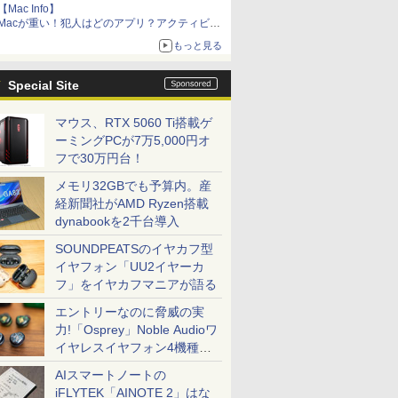
【Mac Info】
Macが重い！犯人はどのアプリ？アクティビテ
ィモニタで突き止める
もっと見る
Special Site
マウス、RTX 5060 Ti搭載ゲ
ーミングPCが7万5,000円オ
フで30万円台！
メモリ32GBでも予算内。産
経新聞社がAMD Ryzen搭載
dynabookを2千台導入
SOUNDPEATSのイヤカフ型
イヤフォン「UU2イヤーカ
フ」をイヤカフマニアが語る
エントリーなのに脅威の実
力!「Osprey」Noble Audioワ
イヤレスイヤフォン4機種を
一気に聴く
AIスマートノートの
iFLYTEK「AINOTE 2」はな