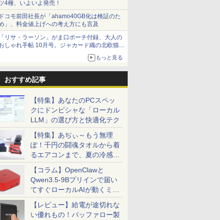
ツ4種、いよいよ発売！
ドコモ前田社長が「ahamo40GB化は検証のた
め」、料金値上げへの考え方にも言及
「リサ・ラーソン」がま口ポーチ付録、大人の
おしゃれ手帖 10月号。ジャカード織の北欧猫デ
ザイン
もっと見る
おすすめ記事
【特集】あなたのPCスペッ
クにドンピシャな「ローカル
LLM」の選び方と快適化テク
【特集】あぢぃ～もう無理
ぽ！千円の闘魂タオルから着
るエアコンまで、夏の冷感グ
ッズ一挙紹介
【コラム】OpenClawと
Qwen3.5-9Bプリインで届い
てすぐローカルAIが動くミニ
PC「SER9 Pro」
【レビュー】給電が途切れな
い優れもの！バッファロー製