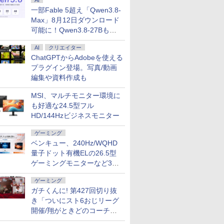
AI
一部Fable 5超え「Qwen3.8-
Max」8月12日ダウンロード
可能に！Qwen3.8-27Bも順
次
AI
クリエイター
ChatGPTからAdobeを使える
プラグイン登場。写真/動画
編集や資料作成も
MSI、マルチモニター環境に
も好適な24.5型フル
7
7
7
2
8
8
8
9
9
9
3
10
10
10
HD/144Hzビジネスモニター
ゲーミング
ベンキュー、240Hz/WQHD
量子ドット有機ELの26.5型
ゲーミングモニターなど3機
種
倍/10%オ
5倍+最大10%OFFクーポ
ター
ライムだ
＼本日限定500円値下
【期間限定 ポイント
アンダーニンジャ
ゲーミング
【ポイント2倍&1500円オフ】【マウス
【sRGB90%広色域 】
Xiaomi シャオミ
[新品]BUNGO-ブンゴ-
Zwide Windows11 タ
【ECサイト限定】
乙女ゲー世界はモブに
【エントリーでポイント10
【マラソン
Pixio PX2
【1箱10
中古ノー
HP ELITEDESK 800
3E 12.3イ
イマン
げ／＼楽天1位！2026
UP＆クーポン配布】
（18） 【電子書籍】[
＋キーボード付属】デスクトップパソ
楽天1位 モバイルモニタ
REDMI Pad 2
(1-41巻 全巻) 全巻セッ
ブレットPC 10.5イン
JAPANNEXT 24.5イン
厳しい世界です【共和
ンク】中古 デスクトップ PC
中ポイント
ーミングモニ
トレーサー
ガチくんに! 第427回切り抜
56GB メモリ16GB Core
ネル タ
9） 【電
年最新の超軽量超薄型
ASUS BR1104F 2in1
花沢健吾 ]
コン 中古 パソコン Microsoft Office付
ー 15.6インチ 5mm薄型
6+128GB ラベンダーパ
ト
チ 6GB+128GB SSDで
チ IPSパネル搭載
国編】 02 【電子書
Tower G4 Win11 Pro Xeo
ノートパソコ
インチ FHD 
ングカード
き「ついにスト6おじリーグ
o Office
s 11 Pro 中古 アウトレット
 モバイル
カ航 ]
／モバイルモニター
ノートパソコン
き ストレージ 最大1TB メモリ32GB
耐久アルミ合金製 軽量
ープル 11型Androidタ
最大1TB 拡張 N4020
200Hz/1ms(MPRT)対
籍】[ 三嶋 与夢 ]
コア メモリ32GB SSD 512
i7 第8世代 
白 ホワイト
バインダー
開催/翔がときどのコーチ就
￥12,480
￥29,800
￥792
￥34,800
￥11,980
￥29,981
￥26,004
￥30,000
￥16,470
￥924
￥59,800
￥30,980
￥16,800
￥300
料 中古デスクトップパソ
15.6インチ フルHD 4K
BR1104FTA-
Corei5 第8世代 HP Prodesk 400 G5
780g sRGB72% 非光沢
ブレット
1920x1200 16:10 IPS
応 フルHD(1920x1080)
HDD 1TB Quadro P22
メモリ8G
ンク ピクシ
ドケース｜
任など」
590 第8世
ソコン デスクトップパソ
ルHD 3:2
144Hz タッチパネル
NS0097XA
SF デスクトップ 中古パソコン
IPS 1920x1080FHD
6GB/128GB/WiFi
ディスプレイ 2in1 タ
解像度 ゲーミングモニ
ーション エイチピー
SSD256G
ニター デ
売ではあ