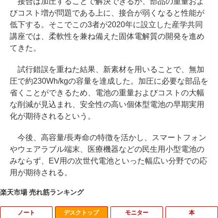
接合は加圧することで解決できるが、部品の重量およ
びコスト増が問題である上に、接合が弱くなると性能が
低下する。そこでこの3者が2020年に設立した産学共同
講座では、柔軟性を兼ね備えた固体電解質の開発を進め
てきた。
試行錯誤を重ねた結果、新素材を用いることで、無加
圧で約230Wh/kgの容量を達成した。加圧に必要な部品を
省くことができるため、電池の重量およびコストの大幅
な削減が見込まれ、安全性の高い個体型電池の早期実用
化が期待されるという。
今後、高容量/長寿命の特徴を活かし、スマートフォン
やウェアラブル端末、医療機器などの民生用小型電池の
みならず、EV用の次世代電池といった幅広い分野での応
用が期待される。
楽天市場 売れ筋ランキング
ノート
デスクトップ
モニター
本