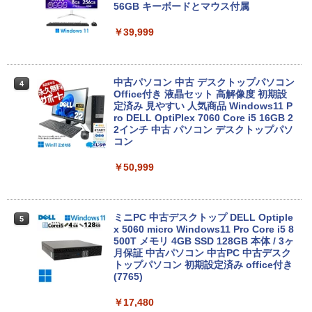
56GB キーボードとマウス付属
中古ノートパソコン Toshiba dynabook
￥39,999
3
U63J 第7世代 Core i5 Windows11搭載
Office付き 初期設定済み メモリ8GB/16
GB SSD256GB/512GB/1TB 新品換装済
み 13.3インチ液晶 軽量 モバイルPC USB
中古パソコン 中古 デスクトップパソコン
4
3.0ポート 無線LAN WiFi 在宅勤務 テレ
Office付き 液晶セット 高解像度 初期設
ワーク
定済み 見やすい 人気商品 Windows11 P
ro DELL OptiPlex 7060 Core i5 16GB 2
￥21,800
2インチ 中古 パソコン デスクトップパソ
コン
￥50,999
【最新Office2024】中古ノートパソコン
4
office搭載 東芝 dynabook R73 高性能
インテル 第7世代 Core i5 メモリ16GB
爆速SSD 512GB 13.3型 LED液晶 HDMI
ミニPC 中古デスクトップ DELL Optiple
5
端子 USB3.0 Wi-Fi Bluetooth 軽量 モバ
x 5060 micro Windows11 Pro Core i5 8
イルPC 初期設定済み 届いてすぐ使える
500T メモリ 4GB SSD 128GB 本体 / 3ヶ
Windows11 Pro 64bit 厳選中古ノート
月保証 中古パソコン 中古PC 中古デスク
トップパソコン 初期設定済み office付き
￥23,900
(7765)
￥17,480