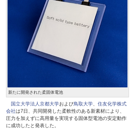
新たに開発された柔固体電池
国立大学法人京都大学
および
鳥取大学
、
住友化学株式
会社
は7日、共同開発した柔軟性のある新素材により、
圧力を加えずに高用量を実現する固体型電池の安定動作
に成功したと発表した。