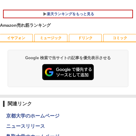
【マラソンP5倍/10%オフクーポン】【ワ
5
ケあり/激安商品】 中古ノートパソコン
楽天ランキングをもっと見る
レノボ Lenovo ThinkPad L380 第8世代
Core i5 メモリ8GB/16GB SSD128/256G
Amazon売れ筋ランキング
B/512GB 13.3インチ Windows11 Pro 送
料無料 保証付き
イヤフォン
ミュージック
ドリンク
コミック
【送料無料】TF: 富士通 23.8型液晶ディ
漫画 いしぶみ 原爆が落ちてくると
1
1
￥15,800
スプレイ DY24-9T / B24-9 TS/ FullHD
き、ぼくらは空を見ていた （一般書 51
1920x1080/ D-sub,DVI,Displayport フ
1） [ 広島テレビ放送編『いしぶみ』 ]
ルHD(1920×1080) 中古ディスプレイ 中
Google 検索で当サイトの記事を優先表示させる
Anker Soundcore P40i オフホワイト
BRUCE WAYNE feat. Flo Milli, ATL Jacob
by Amazon 天然水 ラベルレス 500ml ×24本
薬屋のひとりごと 17巻 (デジタル版ビッグガ
古モニター /24型 ワイド 液晶モニター
￥1,650
[Explicit]
富士山の天然水 バナジウム含有 水 ミネラル
ンガンコミックス)
【3ケ月保証】
ウォーター ペットボトル 静岡県産 500ミリリ
￥5,990
ットル (Smart Basic)
￥250
￥770
￥6,480
ちいかわ タロット 22枚のオリジナル
2
￥1,380
カード付き [ ナガノ ]
Anker Soundcore P31i ブラック
BRUCE WAYNE feat. Flo Milli, ATL Jacob
異世界居酒屋「のぶ」(22) (角川コミックス・
モニター 27インチ 100Hz FHD VAパネル
￥1,650
2
[Explicit]
エース)
関連リンク
【Amazon.co.jp限定】 い・ろ・は・す 2L P
スピーカー搭載 ブルーライト軽減 ノング
ET ラベルレス ×8本
￥4,990
レアタイプ 壁掛け対応 省スペース 角度
￥250
￥832
調整 高視野角 178° Adaptive-Sync対応
京都大学のホームページ
￥1,001
MAXZEN MJM27CH02-F100
ニュースリリース
条解刑事訴訟法 第5版増補版 (条解シリー
3
￥13,980
ズ)