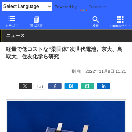
Powered by
Translate
PC Watch
市場
技術
その他
カテゴリ
過去記事
検索
Impressサイト
ニュース
軽量で低コストな“柔固体”次世代電池。京大、鳥
取大、住友化学ら研究
劉 尭
2022年11月9日 11:21
リスト