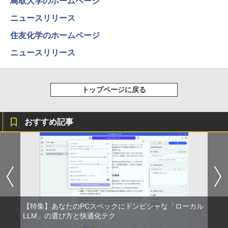
Anker Soundcore Liberty 5 ミッドナイトブ
On My Road (Stadium ver.)
HUNTER×HUNTER モノクロ版 39 (ジャンプ
鳥取大学のホームページ
ラック
コミックスDIGITAL)
by Amazon 天然水ラベルレス 2L×9本
￥22,642
ニュースリリース
￥250
￥14,990
￥572
￥1,117
【公式限定2年保証】 モニター 23インチ
3
住友化学のホームページ
フルhd 高画質 100Hz VA ノングレア 非
光沢 スピーカー内蔵 3年保証 ディスプレ
ニュースリリース
イ パソコンモニター PCモニター フルハ
J32 地球の歩き方 川崎市 （地球の歩
4
イビジョン 21インチ 液晶モニター アイ
【2026年アップグレード版】AOKIMI ワイヤ
BUGS LIFE
スーパーの裏でヤニ吸うふたり 9巻 (デジタル
き方J） [ 地球の歩き方編集室 ]
リスオーヤマ DT-JF * 安心延長保証対象
レスイヤホン bluetooth イヤホン V12 小型
版ビッグガンガンコミックス)
コカ・コーラ やかんの麦茶 from 爽健美茶 ラ
軽量 ブルートゥースHi-Fi 最大36時間再生 ぶ
ベルレス 650mlPET×24本
￥250
￥2,310
トップページに戻る
るーとゅーす コードレス ENCノイズキャン
￥14,500
￥810
セリング 自動ペアリング Type-C充電 マイク
￥1,653
付き 防水 タッチ式音量調整 スポーツ/通勤/通
学/WEB会議(ホワイト)
おすすめ記事
【BenQ公式店】BenQ ベンキュー GW2
On My Road (Stadium ver.)
ONE PIECE モノクロ版 115 (ジャンプコミッ
パックンの森のお金塾こども投資セット
4
5
￥1,964
791 27インチ アイケアモニター Full HD/
クスDIGITAL)
[ パトリック・ハーラン ]
by Amazon 炭酸水 ラベルレス 500ml ×24本
IPS/HDMI/DP/ブルーライト軽減プラス/
強炭酸水 ペットボトル 500ミリリットル (Sm
￥250
フリッカーフリー/ティルト機能/27型 PC
art Basic)
￥594
￥3,300
モニター
Xiaomi シャオミ REDMI Buds 8 Lite ワイヤ
レスイヤホン Bluetooth 5.4 ノイズキャンセ
￥1,625
リング ANC 36時間再生
￥16,621
￥2,980
【特集】あなたのPCスペックにドンピシャな「ローカル
LLM」の選び方と快適化テク
Yoothi 互換品 液晶 16.0インチ LGエレ
5
クトロニクス LG gram 16Z90Q 16Z90Q