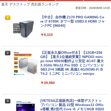
楽天 デスクトップ 売れ筋ランキング
更新日時：2026/08/06 14:00
超得1,000円OFF｜新生活応援 豪華特典
【中古】 自作機 Z170 PRO GAMING Co
1
1
付き｜最新OS対応 第8世代｜最大180日
re i7 6700K タワー型 USB3.0 HDMI ジャ
保証｜Core i3 第8世代｜中古ノートパソ
ンクPC [96640]
コン Windows11 office付き｜中古ノー
トパソコン 15.6 テンキー付き｜ノートパ
￥9,310
ソコン Microsoft Office付き｜ノートパ
ソコンWindows11 第8世代
￥19,800
【正規永久版Office付き】【12GB+256
2
GB】【楽天1位連続受賞】NIPOGI mini
pc Intel N5030動作より安定 4C/4T 最大
3.1GHz Win11 Pro SSD ミニパソコン U
【★最大100%ポイント】【新生活応援・
SB3.2×4 3画面 4K 高速2.4G/5GWi-Fi B
2
2026】【Office 2019 H&B】Panasonic
T4.2 ミニPC ミニパソコン minipc
Let's note CF-SZ6/第7世代 Core i5/メモ
リ:8GB/M.2 SSD:256GB/512GB/1TB/1
￥39,980
2.1型/Webカメラ/USB3.0/HDMI/wi-fi/無
線マウス/USBメモリ/中古パソコン/ノー
トパソコン/Windows11/Windows10
[VETESA正規販売店]一体型デスクトッ
3
￥19,999
プパソコン 新品 22型 Windows11 Offic
e搭載 第2世代 Core i5 メモリ8GB SSD2