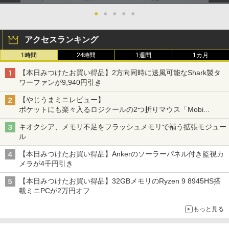
-KA76J1 16Z90Q-KA79J 16Z90Q-KA78
●
●
●
●
●
J 16Z90Q-KA78J1 16Z90Q-AA79J1 対
応 40ピン 60Hz WQXGA 2560x1600 IPS
LED LCD 液晶ディスプレイ 修理交換用
アクセスランキング
液晶パネル
1時間
24時間
1週間
1カ月
￥16,700
【本日みつけたお買い得品】2方向同時に送風可能なShark製タ
ワーファンが9,940円引き
【やじうまミニレビュー】
ポケットにも楽々入るロジクールの2つ折りマウス「Mobi
Fold」。その気になるギミックとは？
キオクシア、メモリ不足をフラッシュメモリで補う拡張モジュー
ル
【本日みつけたお買い得品】Ankerのソーラーパネル付き監視カ
メラが4千円引き
【本日みつけたお買い得品】32GBメモリのRyzen 9 8945HS搭
載ミニPCが2万円オフ
もっと見る