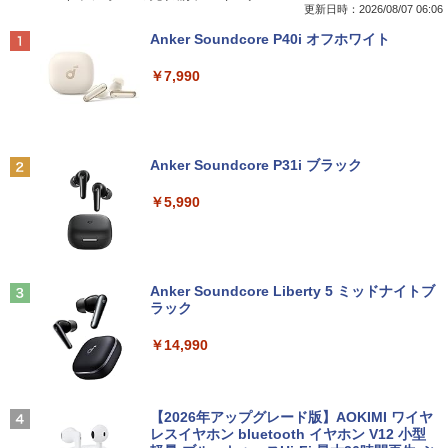
Pro/第4世代 Core i5/メモリ: 4GB/8GB/1
コン メモリ 4GB 新品 SSD 128G Windo
ネルモバイルディスプレイ 自立型 VESA
更新日時：2026/08/07 06:06
6GB/SSD:128GB/256GB/512GB/1TB/1
ws11 USB 3.0 HDMI DP WPSOffice2付
対応 スピーカー ポータブルディスプレイ
￥25,500
Anker Soundcore P40i オフホワイト
5.6型/USB 3.0/DVD/SDカードスロット/
有線マウス 有線キーボード 無線LAN付
小型モニター サブモニタ一 USB Type-C
Wi-Fi/Office/無線マウス/中古 パソコン/
属 中古パソコン 中古PC 中古 デスクト
ミニ…
￥7,990
中古PC ノートパソコン/Windows11
ップパソコン Celeron
￥8,460
九条の大罪（17） 【電子書籍】[ 真鍋昌
2
￥9,999
￥9,999
平 ]
￥759
Anker Soundcore P31i ブラック
モバイルモニター 15.6インチ InnoView
2
【★最大100%ポイント】おまかせ 中古
デスクトップパソコンDELL HP NEC 第
モバイルディスプレイ 自立型 1920*1080
2
2
￥5,990
パソコン Windows XP 快適 Corei3 新品
8〜10世代CoreI3I5選べる 21インチモニ
FHD ポータブルモニター IPS液晶パネル
バッテリー搭載 高速SSD128GB メモリ4
ター付き アウトレット 新品SSD最大1TB
薄型 軽量 持ち運び 壁掛けに対応 Switc
G 15.6インチ DVDドライブ 無線LAN 中
メモリ32GB Windows11 office付き Mic
h/PS3/PS4/PS5/Xbox One/PC/スマホ/U
時間停止勇者（22） 【電子書籍】[ 光永
3
古PC ノートパソコン 安心保証
rosoftOffice2024選択可中古デスクトッ
SBType-C/標準HDMI対応【選べる種
康則 ]
プパソコン DVD/WIFI/Bluetooth Displa
類】タッチ/ケース付き/4Kタイプ
yPort
Anker Soundcore Liberty 5 ミッドナイトブ
￥17,800
￥792
ラック
￥8,980
￥29,800
￥14,990
HP ProBook 450 G3 15.6インチ Core i5
3
メモリ16GB SSD 256GB Office付き We
★PHILIPS / フィリップス 16:9 フルHD
転生したらスライムだった件 異聞 〜
3
4
bカメラ WiFi テンキー Windows11 中古
【期間限定P15倍+最大10%OFFクーポ
VA ディスプレイ 液晶モニター 221S9A/1
魔国暮らしのトリニティ〜（14） 【電子
3
ノートパソコン
ン】 【3年保証】HP ELITEDESK 800 G
1 [21.5インチ ブラック]【PCモニター・
【2026年アップグレード版】AOKIMI ワイヤ
書籍】[ 戸野タエ ]
6 DM SSD256GB メモリ16GB Core i3
液晶ディスプレイ】【送料無料】
レスイヤホン bluetooth イヤホン V12 小型