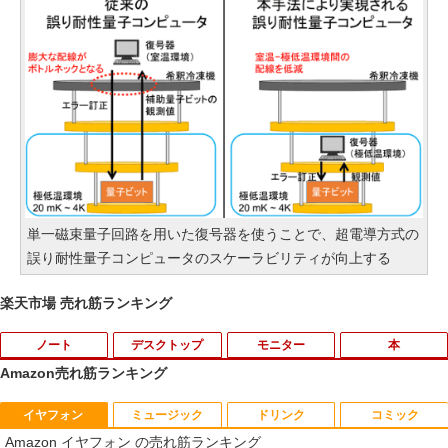
単一磁束量子回路を用いた復号器を使うことで、超電導方式の
誤り耐性量子コンピュータのスケーラビリティが向上する
楽天市場 売れ筋ランキング
ノート
デスクトップ
モニター
本
Amazon売れ筋ランキング
イヤフォン
ミュージック
ドリンク
コミック
【★最大100%ポイント】【新生活応援・
＼★最大2555円OFFクーポン★／Dell 3
AIREIXINGD モバイルモニター11.6イン
【中古】ナニワトモアレ【全28巻】完結
1
1
1
1
Amazon イヤフォン の売れ筋ランキング
2026】【Office 2019 H&B】NEC Versa
050Mini デスクトップパソコン 中古パソ
チ 超軽量450g 1920x1080P 非光沢IPSパ
セット/南勝久【全巻セット】【中古】