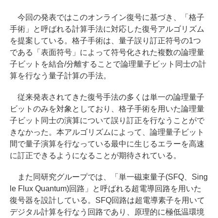
今回の発表ではこのオンライン復号に基づき、「格子
手術」と呼ばれる計算手法に対応した復号アルゴリズム
を提案している。格子手術は、量子誤り訂正符号の1つ
である「表面符号」によって符号化された複数の論理量
子ビットを結合/分離することで論理量子ビット同士の計
算を行なう量子計算の手法。
従来発表されてきた復号手法の多くは単一の論理量子
ビットのみを対象としており、格子手術を用いた論理量
子ビット同士の演算について誤り訂正を行なうことがで
きなかった。本アルゴリズムによって、論理量子ビット
間で量子演算を行なっている最中に生じるエラーを高速
に訂正できるようになることが期待されている。
また同研究グループでは、「単一磁束量子(SFQ、Sing
le Flux Quantum)回路」と呼ばれる超電導回路を用いた
復号器を設計している。SFQ回路は超電導素子を用いて
デジタル計算を行なう回路であり、原理的に極低温環境