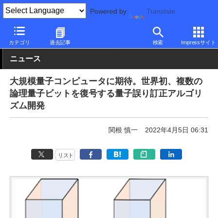
Powered by
Translate
PC Watch
市場
技術
その他
カテゴリ
過去記事
検索
Impressサイト
ニュース
大規模量子コンピュータに期待。世界初、複数の
論理量子ビットを復号する量子誤り訂正アルゴリ
ズム開発
関根 慎一
2022年4月5日 06:31
リスト