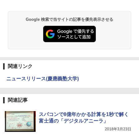
ット
￥51,600
BRUCE WAYNE feat. Flo Milli, ATL Jacob
by Amazon 天然水 ラベルレス 500ml ×24本
異世界居酒屋「のぶ」(22) (角川コミックス・
Google 検索で当サイトの記事を優先表示させる
[Explicit]
富士山の天然水 バナジウム含有 水 ミネラル
エース)
ウォーター ペットボトル 静岡県産 500ミリリ
ットル (Smart Basic)
￥250
￥832
￥1,380
On My Road (Stadium ver.)
ONE PIECE モノクロ版 115 (ジャンプコミッ
クスDIGITAL)
by Amazon 炭酸水 ラベルレス 500ml ×24本
強炭酸水 ペットボトル 500ミリリットル (Sm
￥250
関連リンク
art Basic)
￥594
ニュースリリース(慶應義塾大学)
￥1,625
On My Road (Stadium ver.)
HUNTER×HUNTER モノクロ版 39 (ジャンプ
コミックスDIGITAL)
by Amazon 天然水ラベルレス 2L×9本
関連記事
￥250
￥572
￥1,117
スパコンで8億年かかる計算を1秒で解く
富士通の「デジタルアニーラ」
2018年3月23日
BUGS LIFE
スーパーの裏でヤニ吸うふたり 9巻 (デジタル
版ビッグガンガンコミックス)
コカ・コーラ やかんの麦茶 from 爽健美茶 ラ