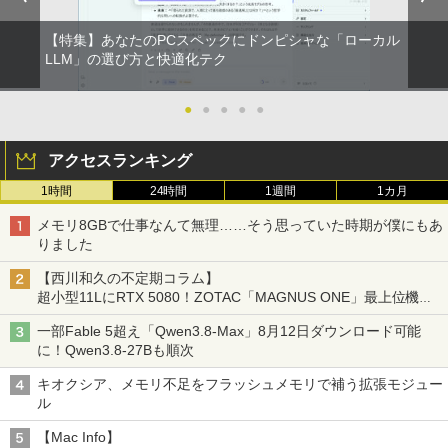
【特集】あなたのPCスペックにドンピシャな「ローカル
LLM」の選び方と快適化テク
●
●
●
●
●
アクセスランキング
1時間
24時間
1週間
1カ月
メモリ8GBで仕事なんて無理……そう思っていた時期が僕にもあ
りました
【西川和久の不定期コラム】
超小型11LにRTX 5080！ZOTAC「MAGNUS ONE」最上位機の
実力を探る
一部Fable 5超え「Qwen3.8-Max」8月12日ダウンロード可能
に！Qwen3.8-27Bも順次
キオクシア、メモリ不足をフラッシュメモリで補う拡張モジュー
ル
【Mac Info】