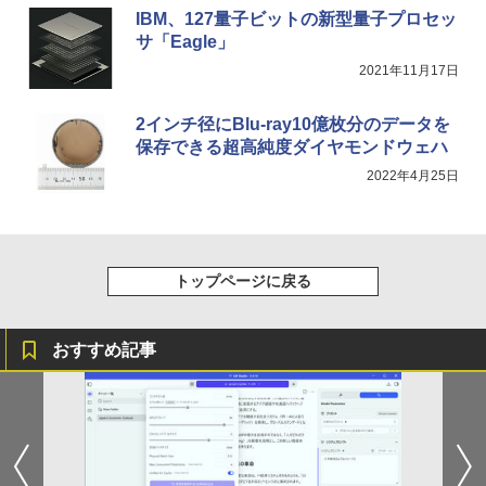
ベルレス 650mlPET×24本
￥250
IBM、127量子ビットの新型量子プロセッ
￥810
サ「Eagle」
￥2,009
2021年11月17日
2インチ径にBlu-ray10億枚分のデータを
保存できる超高純度ダイヤモンドウェハ
2022年4月25日
トップページに戻る
おすすめ記事