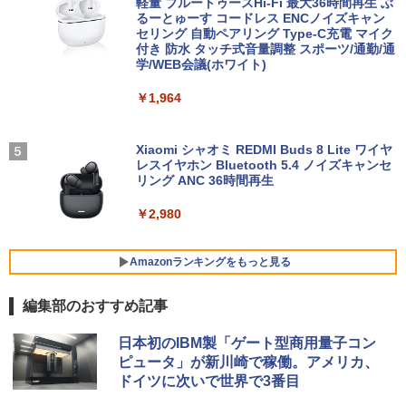
Windows 11 Pro 中古 アウトレット 返
軽量 ブルートゥースHi-Fi 最大36時間再生 ぶ
￥24,800
￥792
品 送料無料 中古デスクトップパソコン
るーとゅーす コードレス ENCノイズキャン
￥10,120
中古パソコン デスクトップパソコン デス
セリング 自動ペアリング Type-C充電 マイク
クトップ PC ミニPC OFFICE付き
付き 防水 タッチ式音量調整 スポーツ/通勤/通
学/WEB会議(ホワイト)
【マラソン限定価格】中古 HP 470 G7 C
【予約商品】宇宙兄弟 コミック 全巻セッ
4
5
￥39,600
ore i5 10210U 第10世代 メモリ8GB SS
【楽天1位常連・超800冠獲得】黒/白 モ
ト（1-46巻セット・以下続巻)小山宙哉
4
￥1,964
D256GB+HDD1TB 17インチ フルHD Wi
ニター 21.5 / 23.8 / 24.5 / 27型 240Hz/2
「透明カバー付」
ndows11 Pro 無線LAN Wi-Fi WEBカメ
00Hz /180Hz/165Hz/100Hz ゲーミングモ
ラ DVDドライブ テンキー 有線LAN 9WY
ニター 1ms応答 pcモニター パソコン モ
￥38,980
16PA#ABJ 1年保証 レビュー特典:WPS
未使用品 パソコン デスクトップ NEC M
ニター 非光沢 スピーカー内蔵 HDR/Free
Xiaomi シャオミ REDMI Buds 8 Lite ワイヤ
4
Office Bランク ノートパソコン
ate MKE32/A-6 Windows10 Pro Celero
sync/VESA cocopar HG-238
レスイヤホン Bluetooth 5.4 ノイズキャンセ
n G4930 メモリ 8GB SSD 256GB DVD-
リング ANC 36時間再生
ROM 本体 / 3ヶ月保証 パソコン PC デス
￥24,800
￥11,999
クトップパソコン (6952)
￥2,980
￥47,880
超得2,000円OFF&P2倍｜高画質フルHD
ゲーミングモニター 24.5インチ FHD 24
Amazonランキングをもっと見る
5
5
｜Microsoft Office搭載｜最大180日保証
0Hz 1ms Fast IPSパネル HDMI2.0×1 DP
｜Core i5 第8世代｜メモリ8GB SSD256
1.4×1 Adaptive Sync対応 フリッカーフ
編集部のおすすめ記事
GB｜中古ノートパソコン Windows11 o
【全商品10%OFF+P5倍】【マウス＋キ
リー ブルーライトカット モニター ディ
5
ffice付き｜中古ノートパソコン｜ノート
ーボード付属】Dell OptiPlex 3060 SFF
スプレイ MAXZEN MGM25IC04-F240
BRUCE WAYNE feat. Flo Milli, ATL Jacob
【Amazon.co.jp限定】 い・ろ・は・す 2L P
薬屋のひとりごと 17巻 (デジタル版ビッグガ
パソコン Microsoft Office付き｜ノート
第8世代 i7 Windows11 Pro メモリ8GB
日本初のIBM製「ゲート型商用量子コン
[Explicit]
ET ラベルレス ×8本
ンガンコミックス)
パソコンWindows11 第8世代｜パソコン
16GB SSD256GB 512GB USB無線LAN
￥12,980
ピュータ」が新川崎で稼働。アメリカ、
アダプター付属 WPSOffice付き DVD HD
ドイツに次いで世界で3番目
MI DP 2画面出力 高性能ビジネス デスク
￥250
￥1,112
￥770
￥29,800
トップパソコン 中古 パソコン モニタセ