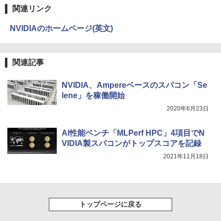
￥250
関連リンク
￥14,990
￥594
￥1,117
NVIDIAのホームページ(英文)
【2026年アップグレード版】AOKIMI ワイヤ
On My Road (Stadium ver.)
HUNTER×HUNTER モノクロ版 39 (ジャンプ
レスイヤホン bluetooth イヤホン V12 小型
コミックスDIGITAL)
by Amazon 炭酸水 ラベルレス 500ml ×24本
関連記事
軽量 ブルートゥースHi-Fi 最大36時間再生 ぶ
強炭酸水 ペットボトル 500ミリリットル (Sm
￥250
るーとゅーす コードレス ENCノイズキャン
art Basic)
￥572
セリング 自動ペアリング Type-C充電 マイク
NVIDIA、Ampereベースのスパコン「Se
付き 防水 タッチ式音量調整 スポーツ/通勤/通
￥1,625
lene」を稼働開始
学/WEB会議(ホワイト)
2020年6月23日
On My Road (Stadium ver.)
スーパーの裏でヤニ吸うふたり 9巻 (デジタル
￥1,964
版ビッグガンガンコミックス)
コカ・コーラ やかんの麦茶 from 爽健美茶 ラ
ベルレス 650mlPET×24本
￥250
AI性能ベンチ「MLPerf HPC」4項目でN
￥810
VIDIA製スパコンがトップスコアを記録
Xiaomi シャオミ REDMI Buds 8 Lite ワイヤ
￥2,009
レスイヤホン Bluetooth 5.4 ノイズキャンセ
2021年11月18日
リング ANC 36時間再生
￥3,480
トップページに戻る