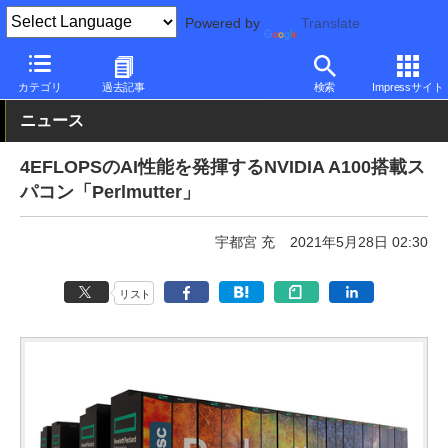
Powered by
Translate
PC Watch
市場
スパコン
その他
カテゴリ
過去記事
検索
Impressサイト
ニュース
4EFLOPSのAI性能を発揮するNVIDIA A100搭載ス
パコン「Perlmutter」
宇都宮 充
2021年5月28日 02:30
リスト