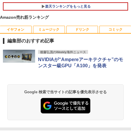
y Audio）【整備済み中古品】
楽天ランキングをもっと見る
￥13,800
＼500円OFFクーポンあり！／ モバイル
5
Amazon売れ筋ランキング
モニター 15.6インチ 1080PフルHD ディ
スプレイ VESA対応 コスパ デュアルモニ
イヤフォン
ミュージック
ドリンク
コミック
ター サブモニター ゲーミングモニター
【期間限定破格金額！】新生活 新古品 W
ポータブルモニター 外付けモニター リモ
5
編集部のおすすめ記事
in11搭載 パソコンノートパソコンoffice
ートワーク IPS mini pc ミニPC 多デバ
付き 初心者向けノートPC 初期設定済 1
イス対応 ブラック
Anker Soundcore P40i オフホワイト
BRUCE WAYNE feat. Flo Milli, ATL Jacob
【Amazon.co.jp限定】 い・ろ・は・す 2L P
薬屋のひとりごと 17巻 (デジタル版ビッグガ
5.6型 インテル高速CPU ランダムで発送
後藤弘茂のWeekly海外ニュース
[Explicit]
ET ラベルレス ×8本
ンガンコミックス)
メモリ4GB～ 高速SSD1TB 最大 フルHD
￥9,480
NVIDIAが“Ampereアーキテクチャ”のモ
Webカメラ zoom 軽量薄型 無線 型番更
￥7,990
ンスター級GPU「A100」を発表
新で在庫処分
￥250
￥1,112
￥770
￥12,980
Anker Soundcore P31i ブラック
BRUCE WAYNE feat. Flo Milli, ATL Jacob
by Amazon 天然水 ラベルレス 500ml ×24本
異世界居酒屋「のぶ」(22) (角川コミックス・
Google 検索で当サイトの記事を優先表示させる
[Explicit]
富士山の天然水 バナジウム含有 水 ミネラル
エース)
ウォーター ペットボトル 静岡県産 500ミリリ
￥5,990
ットル (Smart Basic)
￥250
￥832
￥1,380
Anker Soundcore Liberty 5 ミッドナイトブ
見知らぬ糸
ONE PIECE モノクロ版 115 (ジャンプコミッ
ラック
クスDIGITAL)
by Amazon 天然水ラベルレス 2L×9本