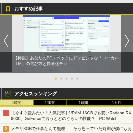
おすすめ記事
【特集】あなたのPCスペックにドンピシャな「ローカル
LLM」の選び方と快適化テク
●
●
●
●
●
アクセスランキング
1時間
24時間
1週間
1カ月
【今すぐ読みたい！人気記事】VRAM 16GBでも安いRadeon RX
9000、GeForceで言うとどのぐらいの性能？ - PC Watch
メモリ8GBで仕事なんて無理……そう思っていた時期が僕にもあ