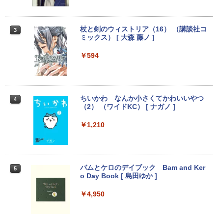
付き Panasonic Let's note CF-NX3 第4
イ【中古】
世代 Core i5 メモリ8GB 高速SSD256GB
12.1インチ Bluetoot WEBカメラ Wi-Fi
￥3,100
HDMI 初期設定済み 送料無料 90日保証
杖と剣のウィストリア（16） （講談社コ
3
ミックス） [ 大森 藤ノ ]
￥9,800
￥594
モバイルモニター 15.6インチ InnoView
3
モバイルディスプレイ 自立型 1920*1080
FHD ポータブルモニター IPS液晶パネル
中古パソコン | Lenovo | ThinkPad L57
薄型 軽量 持ち運び 壁掛けに対応 Switc
3
0 | Windows11 | ノートPC | 一年保証 |
h/PS3/PS4/PS5/Xbox One/PC/スマホ/U
第7世代 | Core i5 7200U 2.5(～最大3.1)
SBType-C/標準HDMI対応【選べる種
ちいかわ なんか小さくてかわいいやつ
4
GHz | MEM:8GB | HDD:500GB | DVDマ
類】タッチ/ケース付き/4Kタイプ
（2） （ワイドKC） [ ナガノ ]
ルチ | 無線LAN:あり | テンキー | Win11P
ro64Bit | ACアダプター付属
￥8,980
￥1,210
￥9,980
アースドリームス 厳選おまかせモニター
4
バムとケロのデイブック Bam and Ker
21.5型〜27型ワイド 【HDMI対応 / FULL
5
o Day Book [ 島田ゆか ]
【期間限定 ポイント10倍】Lenovo Idea
HD解像度】 大手メーカー液晶 (Dell/HP/
4
Pad D330 10.1型 2-in-1 タブレットPC／
NEC等) テレワーク デュアルモニター S
着脱式キーボード（intel 第九世代Celero
witch PS4 PS5対応 【整備済み中古品】
￥4,950
n N4000/4GB/64GB eMMC/HD IPS液晶
Type-C データ/充電可）/microSD対応
￥6,470
（最大128GB）/Windows 11 Pro／Dolb