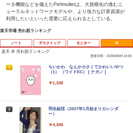
ータ機能などを備えたPerlmutterは、大規模化の進むニ
ューラルネットワークモデルや、より強力な計算資源が
利用したいといった需要に応えられるとしている。
楽天市場 売れ筋ランキング
ノート
デスクトップ
モニター
本
楽天 本 売れ筋ランキング
更新日時：2026/08/09 14:00
【★最大100%ポイント】【大特価!訳あ
富士通 Fujitsu 液晶モニター VL-17CST
ちいかわ なんか小さくてかわいいやつ
1
1
1
り!】富士通 LIFEBOOK A576/第6世代 C
17インチ スクエア ホワイト LCD LEDバ
（1） （ワイドKC） [ ナガノ ]
ore i3/メモリ:4GB/SSD:128GB/15.6型液
ックライト SXGA 1280×1024 TNパネル
晶/USB 3.0/VGA/HDMI/DVD/Office/中古
非光沢 ノングレア DVI VESA準拠 ディス
￥1,100
パソコン ノートパソコン Windows11 W
プレイ 【中古】
indows10
￥2,750
￥8,999
羽生結弦（2027年1月始まりカレンダ
2
ー）
【超特価】厳選大手メーカー 液晶モニタ
2
【マラソンP5倍/10%オフクーポン】中古
ー シークレット 19インチワイド ノング
￥4,345
2
ノートパソコン Windows11 Pro Office
レア VGA DELL NEC 等 液晶ディスプレ