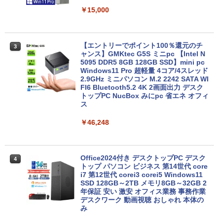
oth 無線LAN USB3.0 軽量 モバイル ビ
ジネス 在宅勤務 学生向け
￥15,000
￥21,980
【エントリーでポイント100％還元のチ
3
ャンス】GMKtec G5S ミニpc 【Intel N
【1500円OFFクーポン】【DVDドライブ
5095 DDR5 8GB 128GB SSD】mini pc
3
&テンキー】ノートパソコン 中古パソコ
Windows11 Pro 超軽量 4コア/4スレッド
ン 15.6インチ SSD256GB メモリ8GB C
2.9GHz ミニパソコン M.2 2242 SATA WI
ore i3-8130U 第8世代 Microsoft Office
FI6 Bluetooth5.2 4K 2画面出力 デスク
付き Windows11 東芝 dynabook B65
トップPC NucBox みにpc 省エネ オフィ
ノートパソコン 中古 PC パソコン 中古ノ
ス
ートPC 最大SSD1TB 最大メモリ16GB
￥46,248
￥21,800
Office2024付き デスクトップPC デスク
4
【★最大100%ポイント】【新生活応援・
トップ パソコン ビジネス 第14世代 core
4
2026】【Office 2019 H&B】【カメラ×F
i7 第12世代 corei3 corei5 Windows11
HD】富士通 LIFEBOOK U939/第8世代 C
SSD 128GB～2TB メモリ8GB～32GB 2
ore i5/メモリ:8GB/M.2 SSD:256GB/512
年保証 安い 激安 オフィス業務 事務作業
GB/1TB/Wi-fi/Bluetooth/13.3型/HDMI/U
デスクワーク 動画視聴 おしゃれ 本体の
SB-C/USB3.1/パソコン 中古PC 中古ノー
み
トパソコン Windows11