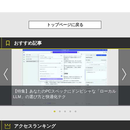
細胞の分子生物学 [ 中村 桂子 ]
N1455HAL 対応 FullHD 1920x1080 IPS
On My Road (Stadium ver.)
スーパーの裏でヤニ吸うふたり 9巻 (デジタル
5
￥1,964
LED LCD 液晶ディスプレイ 修理交換用
版ビッグガンガンコミックス)
コカ・コーラ やかんの麦茶 from 爽健美茶 ラ
液晶パネル
￥22,000
ベルレス 650mlPET×24本
￥250
￥810
Xiaomi シャオミ REDMI Buds 8 Lite ワイヤ
￥9,800
￥2,009
トップページに戻る
レスイヤホン Bluetooth 5.4 ノイズキャンセ
リング ANC 36時間再生
おすすめ記事
￥3,480
【期間限定10%OFFクーポン 8/12 10時
5
まで】 ゲーミングモニター 24.5インチ F
HD 240Hz 1ms Fast IPSパネル HDMI2.0
×1 DP1.4×1 Adaptive Sync対応 フリッ
カーフリー ブルーライトカット モニター
ディスプレイ MAXZEN MGM25IC04-F2
40
￥12,980
【特集】あなたのPCスペックにドンピシャな「ローカル
LLM」の選び方と快適化テク
●
●
●
●
●
アクセスランキング