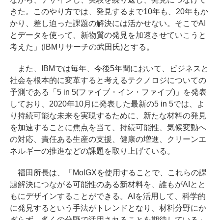
きた。このやり方では、発見するまで10年も、20年もか
かり、差し迫った課題の解決には活かせない。そこでAI
とデータを使って、新物質の発見を加速させていこうと
考えた」(IBMリサーチの武田氏)とする。
また、IBMでは毎年、今後5年間において、ビジネスと
社会を根本的に変革すると考えるテクノロジについての
予測である「5 in 5(ファイブ・イン・ファイブ)」を発表
しており、2020年10月に発表した最新の5 in 5では、よ
り持続可能な未来を実現するために、新たな材料の発見
を加速することに焦点を当て、持続可能性、気候変動へ
の対応、責任ある生産の支援、健康の増進、クリーンエ
ネルギーの推進などの課題を取り上げている。
福田所長は、「MolGXを使用することで、これらの課
題解決につながる可能性のある新材料を、誰もがAIとと
もにデザインすることができる。AIを活用して、科学的
に発見するという手法がトレンドとなり、材料分野にか
ぎらず、多くの分野で活用されることを期待している」