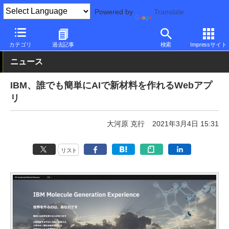
Powered by
Translate
PC Watch
市場
技術
その他
カテゴリ
過去記事
検索
Impressサイト
ニュース
IBM、誰でも簡単にAIで新材料を作れるWebアプ
リ
大河原 克行
2021年3月4日 15:31
リスト