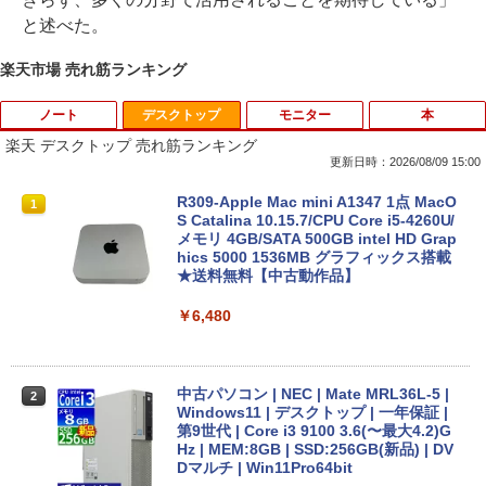
と述べた。
楽天市場 売れ筋ランキング
ノート
デスクトップ
モニター
本
楽天 デスクトップ 売れ筋ランキング
更新日時：2026/08/09 15:00
8月5日限定10倍＆抽選10000P！｜2021
R309-Apple Mac mini A1347 1点 MacO
1
1
年モデル！高性能ノートパソコン Windo
S Catalina 10.15.7/CPU Core i5-4260U/
ws11 富士通 LIFEBOOK A5511 第11世
メモリ 4GB/SATA 500GB intel HD Grap
代Celeron 6305U最大メモリ32GB 秒速
hics 5000 1536MB グラフィックス搭載
起動新品SSD2TB テンキー内蔵 15.6型大
★送料無料【中古動作品】
画面 ノートパソコン中古 オフィス付き
Microsoftoffice2024可 送料無料 WIFI
￥6,480
￥15,120
中古パソコン | NEC | Mate MRL36L-5 |
2
Windows11 | デスクトップ | 一年保証 |
新古品ノートパソコン Intel Celeron Wi
第9世代 | Core i3 9100 3.6(〜最大4.2)G
2
ndows11 Pro Office 2024付き メモリ16
Hz | MEM:8GB | SSD:256GB(新品) | DV
GB SSD512GB 12型/14型選択可 Blueto
Dマルチ | Win11Pro64bit