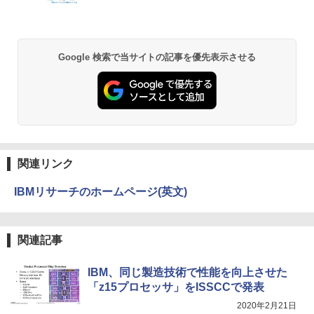
￥250
￥1,112
￥770
ザ・ファブル 全巻セット(1-22巻セット)
2
（ヤンマガKCスペシャル） [ 南勝久 ]
アースドリームス 厳選おまかせモニター
2
21.5型〜27型ワイド 【HDMI対応 / FULL
Anker Soundcore P31i ブラック
BRUCE WAYNE feat. Flo Milli, ATL Jacob
by Amazon 天然水 ラベルレス 500ml ×24本
異世界居酒屋「のぶ」(22) (角川コミックス・
Google 検索で当サイトの記事を優先表示させる
HD解像度】 大手メーカー液晶 (Dell/HP/
￥19,118
[Explicit]
富士山の天然水 バナジウム含有 水 ミネラル
エース)
NEC等) テレワーク デュアルモニター S
ウォーター ペットボトル 静岡県産 500ミリリ
￥5,990
witch PS4 PS5対応 【整備済み中古品】
ットル (Smart Basic)
￥250
￥832
￥6,470
￥1,380
現代ギリシア語辞典第3版 [ 川原拓雄 ]
3
Anker Soundcore Liberty 5 ミッドナイトブ
見知らぬ糸
ONE PIECE モノクロ版 115 (ジャンプコミッ
￥19,800
ラック
クスDIGITAL)
by Amazon 天然水ラベルレス 2L×9本
【選べる2色 コスパ抜群】モバイルモニ
3
関連リンク
￥250
ター 15.6インチ フルHD 100%sRGB 非
￥14,990
￥594
￥1,117
光沢IPS パネル Type-C対応 miniHDMI V
IBMリサーチのホームページ(英文)
ESA対応 650g/889g 2色から選択可能 モ
ニター サブディスプレイ テレワーク 在
宅勤務 UPERFECT
実写映画『ブルーロック』公式PHOTO
4
【2026年アップグレード版】AOKIMI ワイヤ
On My Road (Stadium ver.)
HUNTER×HUNTER モノクロ版 39 (ジャンプ
BOOK （講談社 MOOK） [ 講談社 ]
関連記事
レスイヤホン bluetooth イヤホン V12 小型
コミックスDIGITAL)
by Amazon 炭酸水 ラベルレス 500ml ×24本
￥8,999
軽量 ブルートゥースHi-Fi 最大36時間再生 ぶ
強炭酸水 ペットボトル 500ミリリットル (Sm
￥250
￥2,200
るーとゅーす コードレス ENCノイズキャン
art Basic)
￥572
IBM、同じ製造技術で性能を向上させた
セリング 自動ペアリング Type-C充電 マイク
「z15プロセッサ」をISSCCで発表
付き 防水 タッチ式音量調整 スポーツ/通勤/通
￥1,625
Yoothi 互換品 液晶 14.0インチ NEC LAV
4
学/WEB会議(ホワイト)
2020年2月21日
IE N14 Slim N1455/HA N1455/HAL PC-