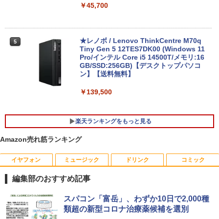
￥45,700
￥25,800
★レノボ / Lenovo ThinkCentre M70q
5
ノートパソコン 新品 14インチ Office搭
Tiny Gen 5 12TES7DK00 (Windows 11
5
載 Windows11 Pro 日本語キーボード メ
Pro/インテル Core i5 14500T/メモリ:16
モリ 12GB SSD 128GB 256GB 512GB 1
GB/SSD:256GB)【デスクトップパソコ
TB Webカメラ WiFi Bluetooth 選べる
ン】【送料無料】
カラー 14型 薄型 軽量
￥139,500
￥29,800
楽天ランキングをもっと見る
Amazon売れ筋ランキング
イヤフォン
ミュージック
ドリンク
コミック
【中古良品】【安心保証】Princeton 21.
YOGAポーズの教科書 [ 綿本彰 ]
1
1
5型ワイドカラー液晶ディスプレイ PTF
編集部のおすすめ記事
WDE-22W / PTFBDE-22W ブラック/ ホ
￥2,090
ワイト色 スピーカー搭載 プリンストン
Anker Soundcore P40i オフホワイト
BRUCE WAYNE feat. Flo Milli, ATL Jacob
【Amazon.co.jp限定】 い・ろ・は・す 2L P
薬屋のひとりごと 17巻 (デジタル版ビッグガ
スパコン「富岳」、わずか10日で2,000種
[Explicit]
ET ラベルレス ×8本
ンガンコミックス)
￥4,050
類超の新型コロナ治療薬候補を選別
￥7,990