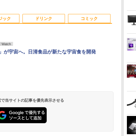
i
ホワイト ブラック
超薄型 軽量725g スピーカー
[AMD/ATI] Raven
コントラスト10
N
内蔵 Type-C単一接続 パスス
Ridge [Radeon Vega
調節可 ビジネ
A対
ルー充電 収納ケース付 サブ
Series / Radeon Vega
料】pcモニタ
面
モニター
Mobile Series] 1GB /
付）
ジック
ドリンク
コミック
ox
メモリ 8GB【中古
品】
Watch
.O.」が宇宙へ。日清食品が新たな宇宙食を開発
.
Anker Soundcore
On My Road
by Amazon 炭酸水
ONE PIECE モノクロ
【2026年アップグレ
On My Road
by Amazon 天然水
HUNTER×HUNTER
Xiaomi シャオミ
BUGS LIFE
コカ・コーラ やかんの
スーパーの裏でヤニ吸
Liberty 5 アプリコッ
(Stadium ver.)
ラベルレス 500ml
版 115 (ジャンプコミ
ード版】AOKIMI ワ
(Stadium ver.)
ラベルレス 2L×9本
モノクロ版 39 (ジャ
REDMI Buds 8 Lite ワ
麦茶 from 爽健美茶 ラ
うふたり 9巻 (デジタル
￥250
トピンク
×24本 強炭酸水 ペッ
ックスDIGITAL)
イヤレスイヤホン
ンプコミックス
イヤレスイヤホン
ベルレス
版ビッグガンガンコミ
￥250
￥250
￥1,117
水
トボトル 500ミリリ
bluetooth イヤホン
DIGITAL)
Bluetooth 5.4 ノイズ
650mlPET×24本
ックス)
￥-
￥1,625
￥594
￥1,964
￥572
￥2,980
￥2,009
￥810
 検索で当サイトの記事を優先表示させる
ットル (Smart
V12 小型軽量 ブルー
キャンセリング ANC
Basic)
トゥースHi-Fi 最大
36時間再生
36時間再生 ぶるーと
ゅーす コードレス
ENCノイズキャンセ
リング 自動ペアリン
グ Type-C充電 マイ