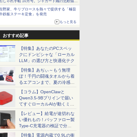
おしゃれ手帖 10月号。ジャカード織の北欧猫デ
ザイン
吉野家、牛リブロースを熱々で提供する「極旨
牛鉄板ステーキ定食」を発売
もっと見る
おすすめ記事
【特集】あなたのPCスペッ
クにドンピシャな「ローカル
LLM」の選び方と快適化テク
【特集】あぢぃ～もう無理
ぽ！千円の闘魂タオルから着
るエアコンまで、夏の冷感グ
ッズ一挙紹介
【コラム】OpenClawと
Qwen3.5-9Bプリインで届い
てすぐローカルAIが動くミニ
PC「SER9 Pro」
【レビュー】給電が途切れな
い優れもの！バッファロー製
Type-C充電器の検証で分か
ったこと
【特集】電源内蔵で0.9Lの衝