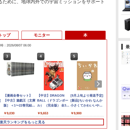
るために、地球内外での宇宙ミッションをサポート
トップ
モニター
本
：2026/08/07 06:00
最
3
3
3
3
4
4
4
4
5
5
5
6
1
6
ン
ン
ター モニタ
DELL Latitude 5590
[VETESA正規販売店]
【漫画全巻セット】
DELL デル デル プロ 23.8 モ
DELL Latitude 3500
GMKtec GMK-K8
【中古】DRAGON
16インチ モバイル ディスプ
デスクトップPC
[9月上旬より発送予定]
HP / ノートPC / HP
良品 フルHD 15
【P最大31.
【全巻】 転
ン
[
 24インチ
Core i5 8250U
デスクトップパソコン
【中古】遊戯王［文庫
ニター -
Core i5 8265U
PLUS-32/1T-
BALL（ドラゴンボー
レイ モニター 収納ケース付
Ryzen7 5700G メモリ
[新品]ちいかわ なんか
ENVY x360
Windows11/
Minifire 
ライムだった件
パ
 FHD フリッカ
1.6GHz/8GB/256GB(SSD)/15.6W/FWXGA(1366x768)/Win11
PC 一体型 新品
版］ ＜1〜22巻完結＞
E2425HSM(E2425HSM)
1.6GHz/8GB/256GB(SSD)/15.6W/FWXGA(1366x768)/Win11
W11Pro(8845HS)
ル） （完全版） 全34
2.5K 2560×1600 16:10
16GB SSD1TB B550
小さくてかわいいやつ
Convertible 15-
モリー[16GB 
IPS 内蔵ス
魔国暮らしの
FullHD ブルー
画面シミあり【中古】
Windows11 27型 Core
高橋和希
画面キズあり【中古】
巻完結（ジャンプコミ
WQXGA 非光沢IPSパネル
グラボなし
(1-8巻 最新刊) 全巻セ
cp0xxx / AMD Ryzen
512GB ]選択可
レイ100Hz FH
ィ～ 1-14巻
￥16,500
￥69,800
￥9,030
￥14,478
￥16,500
￥124,800
￥9,653
￥20,940
￥148,700
￥9,900
￥17,963
￥50,990
￥10,980
￥10,912
世
ノングレア
【20260709】
i7 第4世代 Office付き
【20260611】
ックスデラックス）
100%sRGB広色域 HDR
ット [入荷予約]
5 / グラフィックボー
Win11【中
ブルーライト
リウスKC） [
モ
B
ve-Sync ブラッ
メモリ16GB
（コミック） 全巻セッ
FreeSync 自立無段階スタン
ド Advanced Micro
送料無料 即
ーフリー VE
エ ]
楽天ランキングをもっと見る
TB
M25IC03 マ
SSD512GB 初期設定済
ト
ド VESA対応 給電 映像伝送
Devices, Inc.
ムレス HDMI1