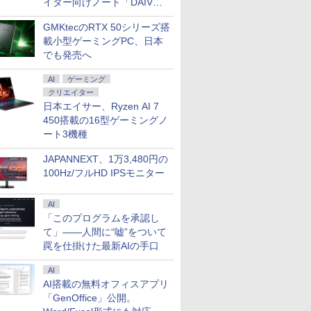
イター向けノート「DAIV
Z5」
GMKtecのRTX 50シリーズ搭
載小型ゲーミングPC、日本
でも発売へ
AI
ゲーミング
クリエイター
日本エイサー、Ryzen AI 7
450搭載の16型ゲーミングノ
ート3機種
JAPANNEXT、1万3,480円の
100Hz/フルHD IPSモニター
AI
「このプログラムを承認し
て」――人間に“嘘”をついて
罠を仕掛けた最新AIの手口
AI
AI搭載の無料オフィスアプリ
「GenOffice」公開。