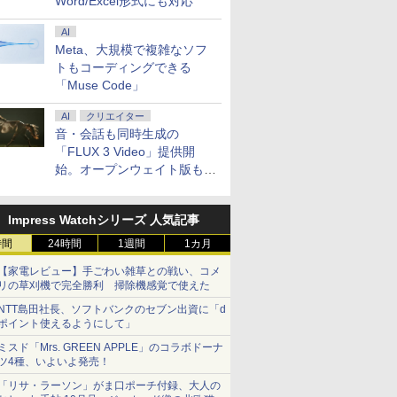
Word/Excel形式にも対応
AI
Meta、大規模で複雑なソフ
トもコーディングできる
「Muse Code」
AI
クリエイター
音・会話も同時生成の
「FLUX 3 Video」提供開
始。オープンウェイト版も計
画
Impress Watchシリーズ 人気記事
時間
24時間
1週間
1カ月
【家電レビュー】手ごわい雑草との戦い、コメ
リの草刈機で完全勝利 掃除機感覚で使えた
NTT島田社長、ソフトバンクのセブン出資に「d
ポイント使えるようにして」
ミスド「Mrs. GREEN APPLE」のコラボドーナ
ツ4種、いよいよ発売！
「リサ・ラーソン」がま口ポーチ付録、大人の