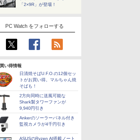
「2×9R」が登場！
PC Watch をフォローする
買い得情報
日清焼そばU.F.O.の12個セッ
トがお買い得。マルちゃん焼
そばも！
2方向同時に送風可能な
Shark製タワーファンが
9,940円引き
Ankerのソーラーパネル付き
監視カメラが4千円引き
ASUSのRyzen AI搭載ノート