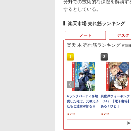
分野での技術的な課題を解消す
するとしている。
楽天市場 売れ筋ランキング
ノート
デスク
楽天 本 売れ筋ランキング
更新日時
4
10
1
1
1
1
2
2
2
2
プロ 23.8 モ
8/19(水)まで】特別モデル Surface
わからないけれど
16インチ モバイル ディスプ
ギルティサークル
価格重視訳あり ノー
ポイント10倍 中古パソ
【P最大31.5%還元！】
Aランクパーティを離
【エントリーでポイ
【エントリーでポイ
異世界ウォーキング
ゲーミングモニ
インチ・ウイルスバスター EP2-31880+ウイル
界に転生していた
レイ モニター 収納ケース付
（21） 【電子書籍】[
トパソコン Office付き
コン デスクトップパソ
Minifire モニター24インチ
脱した俺は、元教え子
ト10倍】 【Dランク
ト100％還元のチャ
（14） 【電子書籍】
ー 24.5インチ
25HSM)
ンダード【3年版】 プラチナ
です（32） 【電子
2.5K 2560×1600 16:10
山本やみー ]
店長おまかせ 東芝 富
コン Windows
IPS 内蔵スピーカーディスプ
たちと迷宮深部を目指
訳あり】中古 ノート
ス】GMKtec ミニpc
あるくひと ]
180Hz 180hz
】[ 内々けやき ]
WQXGA 非光沢IPSパネル
士通 NEC DELL HP等
11【Office付】
レイ100Hz FHD 1080P VGA
す。（13） 【電子書
ソコン Lenovo
G3 Pro Intel Core i3
ーレス 24.5型 
2
￥20,940
￥792
￥7,800
￥24,800
￥10,980
￥792
￥14,800
￥66,248
￥792
￥11,980
100%sRGB広色域 HDR
Celeron 初めてパソコ
【Windows 11 Pro
ブルーライト軽減 フリッカ
籍】[ ユーリ ]
ThinkPad X390 第8
10110U 16GB DDR4
ライトカット 
FreeSync 自立無段階スタン
ンを使う方や初心者向
64Bit搭載】DELL
ーフリー VESA対応 フレー
代 Core i5 8265U メ
64GBまで増設 512G
HDMI Adapti
ド VESA対応 給電 映像伝送
け メモリ4GB
Optiplexシリーズ
ムレス HDMI1.4／DP／VGA
リ8GB SSD 256GB
SSD M.2 2242 最大8
ク MAXZEN MG