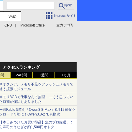
Impress サイト
全カテゴリ
CPU
Microsoft Office
アクセスランキング
時間
24時間
1週間
1カ月
キオクシア、メモリ不足をフラッシュメモリで
補う拡張モジュール
メモリ8GBで仕事なんて無理……そう思ってい
た時期が僕にもありました
一部Fable 5超え「Qwen3.8-Max」8月12日ダウ
ンロード可能に！Qwen3.8-27Bも順次
【本日みつけたお買い得品】魚のプロ厳選、く
ら寿司のうなぎが約1,500円オトク！