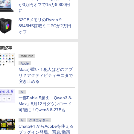
が3万円オフで15万9,800円
に
32GBメモリのRyzen 9
8945HS搭載ミニPCが2万円
オフ
新記事
Mac Info
7
2
8
3
7
9
4
10
Apple
Macが重い！犯人はどのアプ
リ？アクティビティモニタで
突き止める
AI
一部Fable 5超え「Qwen3.8-
.6インチ HP ProBook 450 G9 /
5%還元！】
生したらス
乙女ゲー世界はモブに
ゲーミングモニター モニタ
異世界居酒屋「のぶ」
DELL デル デル プロ 23.8 モ
マイクロソフト 【8/19(水)まで】特別モデル Su
よくわからないけれど
16インチ モバイ
ギルティサ
Max」8月12日ダウンロード
 10コア 卓越性能 第12世代Core i5-1235u/ メ
モニター24インチ
 異聞 ～
厳しい世界です【共和
ー 24.5インチ 24インチ
(22) 【電子書籍】[ 蝉
ニター -
Laptop 13 インチ・ウイルスバスター EP2-31
異世界に転生していた
レイ モニター 
（21） 【
8GB]選択可 爆速NVMe式SSD[ 256GB
ピーカーディスプ
トリニテ
国編】 02 【電子書
180Hz 180hz FHD フリッカ
川 夏哉 ]
E2425HSM(E2425HSM)
スバスター スタンダード【3年版】 プラチナ
ようです（32） 【電子
2.5K 2560×1600 
山本やみー 
可能に！Qwen3.8-27Bも順
/ カメラ/ 無線Wi-Fi6/ Office付き/
D 1080P VGA
セット （シ
籍】[ 三嶋 与夢 ]
ーレス 24.5型 FullHD ブルー
書籍】[ 内々けやき ]
WQXGA 非光沢
次
￥924
￥11,980
￥924
￥14,478
￥153,780
￥792
￥20,940
￥792
古ノートパソコン 中古パソコン 中古PC】税込
軽減 フリッカ
 戸野 タ
ライトカット ノングレア
100%sRGB広色
AI
クリエイター
日発送
SA対応 フレー
HDMI Adaptive-Sync ブラッ
FreeSync 自
ChatGPTからAdobeを使える
.4／DP／VGA
ク MAXZEN MGM25IC03 マ
ド VESA対応 
プラグイン登場。写真/動画