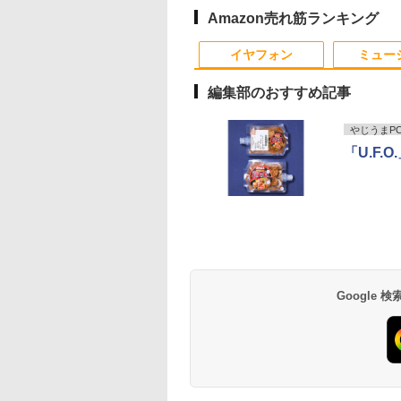
超薄型 軽量725g スピーカー
HDD320GBまたは
Core i5搭載/4G/新品
コントラスト1000:1 チルト
PCIe Win11 Pro 13.3
Windows11 Pro min
クスゼン
内蔵 Type-C単一接続 パスス
SSD128GB
SSD 120GB/DVD-
調節可 ビジネス用 【送料無
インチ フルHD WWA
pc 4.1GHz WIFI6
Amazon売れ筋ランキング
ルー充電 収納ケース付 サブ
Windows11/10 OS選
ROM/送料無料【オプ
料】pcモニター (ケーブル
LTE Webカメラ 指紋
BT5.2 小型PC VES
モニター
択可 WiFi オフィス付
ション色々有】
付）
認証 顔認証 レノボ
応 ミニパソコン 2画
イヤフォン
ミュー
き ノートPC 1ヶ月保
高性能 みにpc nucb
証 中古パソコン 中古
省エネ デスクトップ
編集部のおすすめ記事
ノートパソコン【中
PC
古】
やじうまPC 
「U.F
Anker Soundcore
BRUCE WAYNE feat.
【Amazon.co.jp限
薬屋のひとりごと 17
Anker Soundcore
BRUCE WAYNE feat
by Amazon 天然水
異世界居酒屋「の
P40i オフホワイト
Flo Milli, ATL Jacob
定】 い・ろ・は・す
巻 (デジタル版ビッグ
P31i ブラック
Flo Milli, ATL Jacob
ラベルレス 500ml
ぶ」(22) (角川コミッ
[Explicit]
2L PET ラベルレス
ガンガンコミックス)
[Explicit]
×24本 富士山の天然
クス・エース)
￥7,990
￥5,990
×8本
水 バナジウム含有 
￥250
￥1,112
￥770
￥250
￥1,380
￥832
Google
ミネラルウォーター
ペットボトル 静岡県
産 500ミリリットル
(Smart Basic)