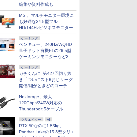
00:1 チルト
クスゼン
超薄型 軽量725
編集や資料作成も
ス用 【送料無
内蔵 Type-C単
ー (ケーブル
ルー充電 収納ケ
MSI、マルチモニター環境に
モニター
も好適な24.5型フル
HD/144Hzビジネスモニター
ゲーミング
ベンキュー、240Hz/WQHD
量子ドット有機ELの26.5型
ゲーミングモニターなど3機
種
ゲーミング
ガチくんに! 第427回切り抜
き「ついにスト6おじリーグ
開催/翔がときどのコーチ就
任など」
Nextorage、最大
120Gbps/240W対応の
Thunderbolt 5ケーブル
クリエイター
AI
RTX 50なのに1.53kg、
Panther Lakeの15.3型クリエ