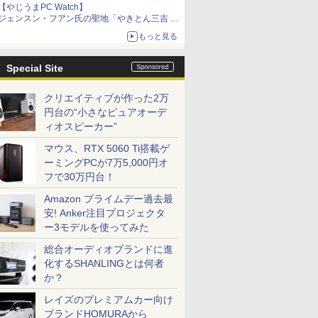
【やじうまPC Watch】
ジェンスン・フアン氏の聖地「やきとん三吉 神
田北口店」で「ご来店記念コース」を娘と堪能
もっと見る
～コース名を変更したのはNVIDIAに怒られたか
らではない
Special Site
クリエイティブが作った2万
円台の“小さなピュアオーデ
ィオスピーカー”
マウス、RTX 5060 Ti搭載ゲ
ーミングPCが7万5,000円オ
フで30万円台！
Amazon プライムデー過去最
安! Anker注目プロジェクタ
ー3モデルを使ってみた
総合オーディオブランドに進
化するSHANLINGとは何者
か？
レイズのプレミアムカー向け
ブランドHOMURAから