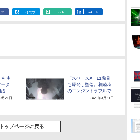
ク付き 防水 タッチ式
音量調整 スポーツ/通
勤/通学/WEB会議(ホ
ェア
はてブ
note
LinkedIn
ワイト)
地でも使
「スペースX」11機目
データ
も爆発し墜落。着陸時
開始
のエンジントラブルで
10月21日
2021年3月31日
トップページに戻る