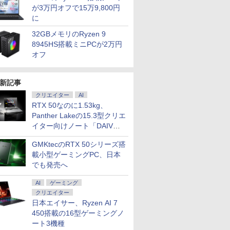
が3万円オフで15万9,800円
に
32GBメモリのRyzen 9
8945HS搭載ミニPCが2万円
オフ
新記事
クリエイター
AI
RTX 50なのに1.53kg、
Panther Lakeの15.3型クリエ
イター向けノート「DAIV
Z5」
GMKtecのRTX 50シリーズ搭
載小型ゲーミングPC、日本
でも発売へ
AI
ゲーミング
クリエイター
日本エイサー、Ryzen AI 7
450搭載の16型ゲーミングノ
ート3機種