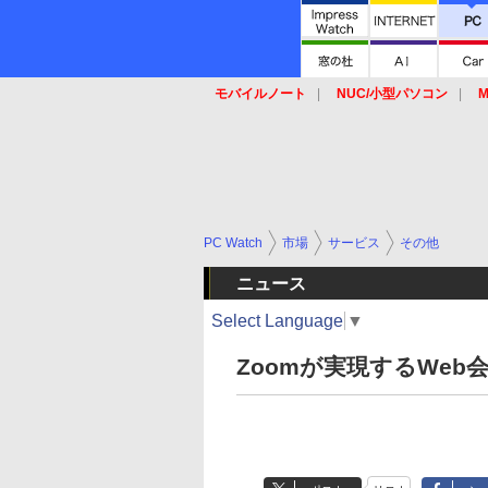
モバイルノート
NUC/小型パソコン
M
SSD
キーボード
マウス
PC Watch
市場
サービス
その他
ニュース
Select Language
▼
Zoomが実現するWe