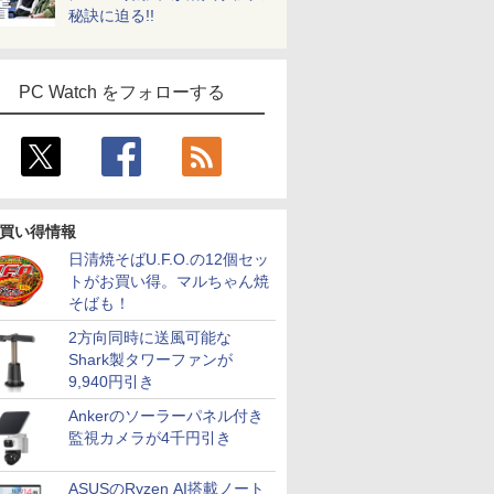
秘訣に迫る!!
PC Watch をフォローする
買い得情報
日清焼そばU.F.O.の12個セッ
トがお買い得。マルちゃん焼
そばも！
2方向同時に送風可能な
Shark製タワーファンが
9,940円引き
Ankerのソーラーパネル付き
監視カメラが4千円引き
ASUSのRyzen AI搭載ノート