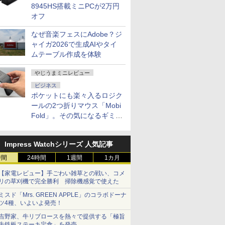
8945HS搭載ミニPCが2万円
オフ
なぜ音楽フェスにAdobe？ジ
ャイガ2026で生成AIやタイ
ムテーブル作成を体験
やじうまミニレビュー
ビジネス
ポケットにも楽々入るロジク
ールの2つ折りマウス「Mobi
Fold」。その気になるギミッ
クとは？
Impress Watchシリーズ 人気記事
時間
24時間
1週間
1カ月
【家電レビュー】手ごわい雑草との戦い、コメ
リの草刈機で完全勝利 掃除機感覚で使えた
ミスド「Mrs. GREEN APPLE」のコラボドーナ
ツ4種、いよいよ発売！
吉野家、牛リブロースを熱々で提供する「極旨
牛鉄板ステーキ定食」を発売