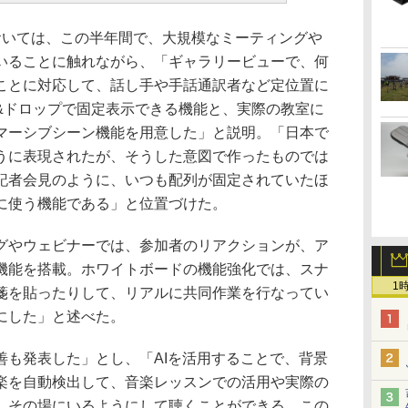
おいては、この半年間で、大規模なミーティングや
いることに触れながら、「ギャラリービューで、何
ことに対応して、話し手や手話通訳者など定位置に
&ドロップで固定表示できる機能と、実際の教室に
マーシブシーン機能を用意した」と説明。「日本で
うに表現されたが、そうした意図で作ったものでは
記者会見のように、いつも配列が固定されていたほ
に使う機能である」と位置づけた。
やウェビナーでは、参加者のリアクションが、ア
機能を搭載。ホワイトボードの機能強化では、スナ
1
箋を貼ったりして、リアルに共同作業を行なってい
にした」と述べた。
も発表した」とし、「AIを活用することで、背景
楽を自動検出して、音楽レッスンでの活用や実際の
、その場にいるようにして聴くことができる。この