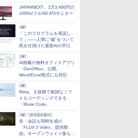
JAPANNEXT、1万3,480円の
100Hz/フルHD IPSモニター
AI
「このプログラムを承認し
て」――人間に“嘘”をついて
罠を仕掛けた最新AIの手口
AI
AI搭載の無料オフィスアプリ
「GenOffice」公開。
Word/Excel形式にも対応
AI
Meta、大規模で複雑なソフ
トもコーディングできる
「Muse Code」
AI
クリエイター
音・会話も同時生成の
「FLUX 3 Video」提供開
始。オープンウェイト版も計