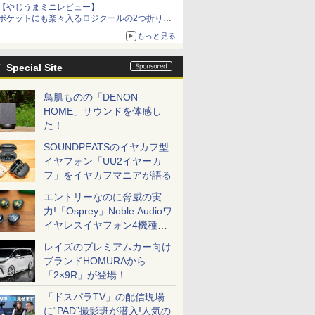
【やじうまミニレビュー】
ポケットにも楽々入るロジクールの2つ折りマ
ウス「Mobi Fold」。その気になるギミックと
もっと見る
は？
Special Site
鳥肌ものの「DENON
HOME」サウンドを体感し
た！
SOUNDPEATSのイヤカフ型
イヤフォン「UU2イヤーカ
フ」をイヤカフマニアが語る
エントリーなのに脅威の実
力!「Osprey」Noble Audioワ
イヤレスイヤフォン4機種を
一気に聴く
レイズのプレミアムカー向け
ブランドHOMURAから
「2×9R」が登場！
「ドスパラTV」の配信現場
に“PAD”撮影班が潜入!人気の