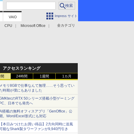
Impress サイト
全カテゴリ
CPU
Microsoft Office
アクセスランキング
時間
24時間
1週間
1カ月
メモリ8GBで仕事なんて無理……そう思ってい
た時期が僕にもありました
GMKtecのRTX 50シリーズ搭載小型ゲーミング
PC、日本でも発売へ
AI搭載の無料オフィスアプリ「GenOffice」公
開。Word/Excel形式にも対応
【本日みつけたお買い得品】2方向同時に送風
可能なShark製タワーファンが9,940円引き