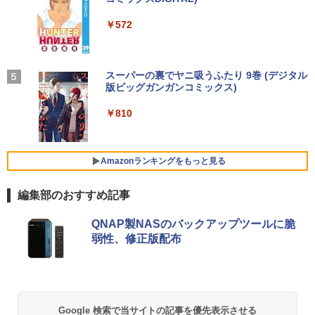
by Amazon 天然水ラベルレス 2L×9本
SSD512GB 初期設定済 ホワイト ブラッ
ワーク ミニPC対応 EVICIV
軽量 ブルートゥースHi-Fi 最大36時間再生 ぶ
￥13,800
る、楽々領地開拓スローライフ〜（8）
￥250
ク
るーとゅーす コードレス ENCノイズキャン
【電子書籍】[ 熊乃げん骨 ]
￥572
￥1,117
セリング 自動ペアリング Type-C充電 マイク
￥11,999
付き 防水 タッチ式音量調整 スポーツ/通勤/通
￥69,800
￥792
学/WEB会議(ホワイト)
タブレット/ノートパソコン 2in1PC 顔認
4
証対応Full HDカメラ＆指紋認証 Panaso
BUGS LIFE
スーパーの裏でヤニ吸うふたり 9巻 (デジタル
￥1,964
nic Let's note CF-XZ6 12.0型軽量 超高
Acer 27インチ フルHD 144Hz 1ms(VR
版ビッグガンガンコミックス)
コカ・コーラ やかんの麦茶 from 爽健美茶 ラ
4
解像QHD(2160x1440) タッチパネル Cor
GMKtec GMK-K8 PLUS-32/1T-W11Pro
B) IPS 非光沢 sRGB 99% AMD FreeSyn
異世界ウォーキング（14） 【電子書籍】
ベルレス 650mlPET×24本
4
￥250
5
e i5-7300U vPro メモリ8GB SSD256GB
(8845HS)
c ブラックブースト VRB対応 ブルーライ
[ あるくひと ]
￥810
Type-C HDMI Office Windows10 送料
ト低減 HDMI 1.4 DisplayPort v1.2 スピ
Xiaomi シャオミ REDMI Buds 8 Lite ワイヤ
￥2,009
無料 中古パソコン
ーカー・ヘッドホン端子 Acer Display
レスイヤホン Bluetooth 5.4 ノイズキャンセ
￥124,800
￥792
Widget 6軸カラー調整 VESAマウント対
リング ANC 36時間再生
応 Nitro ゲーミングモニター QG271P6b
￥19,800
Amazonランキングをもっと見る
mipx
￥2,980
編集部のおすすめ記事
￥16,600
デスクトップPC Ryzen7 5700G メモリ1
5
6GB SSD1TB B550 グラボなし
＼8月限定エントリーでP10倍／【中古】
5
ノートパソコン windows11 office付き
QNAP製NASのバックアップツールに脆
Lenovo レノボ ThinkPad L390 20NSS2
￥148,700
弱性、修正版配布
5A00 Core i5 8世代 メモリー8GB 高速S
5年間フル保証ディスプレイ 243B9/11 [2
5
SD256GB 整備済み品 pc win11 os 中古
3.8型ワイド液晶ディスプレイ 5年フル保
パソコン すぐ使える オフィス付きPC 送
証(USB-C)]
料無料
￥16,980
￥22,770
Google 検索で当サイトの記事を優先表示させる