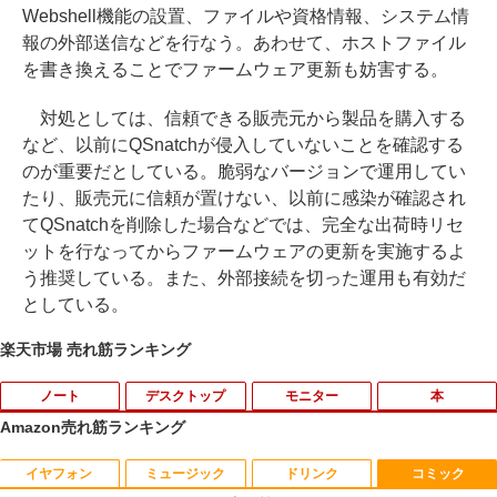
Webshell機能の設置、ファイルや資格情報、システム情
報の外部送信などを行なう。あわせて、ホストファイル
を書き換えることでファームウェア更新も妨害する。
対処としては、信頼できる販売元から製品を購入する
など、以前にQSnatchが侵入していないことを確認する
のが重要だとしている。脆弱なバージョンで運用してい
たり、販売元に信頼が置けない、以前に感染が確認され
てQSnatchを削除した場合などでは、完全な出荷時リセ
ットを行なってからファームウェアの更新を実施するよ
う推奨している。また、外部接続を切った運用も有効だ
としている。
楽天市場 売れ筋ランキング
ノート
デスクトップ
モニター
本
Amazon売れ筋ランキング
イヤフォン
ミュージック
ドリンク
コミック
iiyama / ノートPC ゲーミングPC / Note
ポイント10倍 中古パソコン デスクトッ
＼500円OFFクーポンあり！／ モバイル
はなコミ！ ～となりにアイドル～ [ 大
1
1
1
1