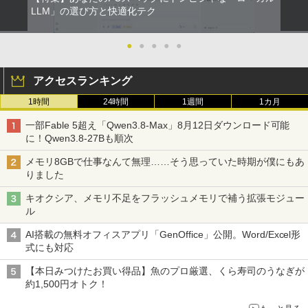
LLM」の選び方と快適化テク
●
●
●
●
●
アクセスランキング
1時間
24時間
1週間
1カ月
一部Fable 5超え「Qwen3.8-Max」8月12日ダウンロード可能
に！Qwen3.8-27Bも順次
メモリ8GBで仕事なんて無理……そう思っていた時期が僕にもあ
りました
キオクシア、メモリ不足をフラッシュメモリで補う拡張モジュー
ル
AI搭載の無料オフィスアプリ「GenOffice」公開。Word/Excel形
式にも対応
【本日みつけたお買い得品】魚のプロ厳選、くら寿司のうなぎが
約1,500円オトク！