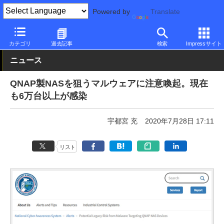
Powered by
Translate
PC Watch
半導体/周辺機器
NAS
QNAP
カテゴリ
過去記事
検索
Impressサイト
ニュース
QNAP製NASを狙うマルウェアに注意喚起。現在
も6万台以上が感染
宇都宮 充
2020年7月28日 17:11
リスト