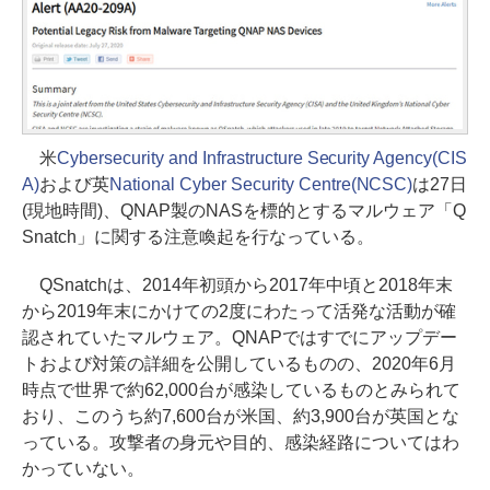
米
Cybersecurity and Infrastructure Security Agency(CIS
A)
および英
National Cyber Security Centre(NCSC)
は27日
(現地時間)、QNAP製のNASを標的とするマルウェア「Q
Snatch」に関する注意喚起を行なっている。
QSnatchは、2014年初頭から2017年中頃と2018年末
から2019年末にかけての2度にわたって活発な活動が確
認されていたマルウェア。QNAPではすでにアップデー
トおよび対策の詳細を公開しているものの、2020年6月
時点で世界で約62,000台が感染しているものとみられて
おり、このうち約7,600台が米国、約3,900台が英国とな
っている。攻撃者の身元や目的、感染経路についてはわ
かっていない。