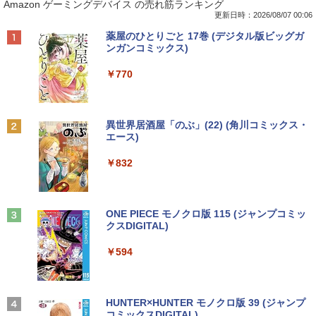
Amazon ゲーミングデバイス の売れ筋ランキング
book Clevo W350SS_370SS / 第4世代C
プパソコン Windows 11【Office付】
モニター 15.6インチ 1080PフルHD ディ
場 花菜 ]
ore i7 / グラフィックボード NVIDIA Cor
【Windows 11 Pro 64Bit搭載】DELL O
スプレイ VESA対応 コスパ デュアルモニ
更新日時：2026/08/07 00:06
poration GM107M [GeForce GTX 860
ptiplexシリーズ Core i5搭載/4G/新品SS
ター サブモニター ゲーミングモニター
￥1,760
Anker Soundcore P40i オフホワイト
BRUCE WAYNE feat. Flo Milli, ATL Jacob
【Amazon.co.jp限定】 い・ろ・は・す 2L P
薬屋のひとりごと 17巻 (デジタル版ビッグガ
M] 2GB / 光学ドライブ CDDVDW SN-20
D 120GB/DVD-ROM/送料無料【オプショ
ポータブルモニター 外付けモニター リモ
[Explicit]
ET ラベルレス ×8本
ンガンコミックス)
8FB / メモリ 8GB【中古品】
ン色々有】
ートワーク IPS mini pc ミニPC 多デバ
￥7,990
イス対応 ブラック
￥250
￥1,112
￥770
￥11,000
￥24,800
￥9,480
捕食 欲望をカネに変えるトクリュウ型
2
犯罪集団「ナチュラル」の闇 [ 清水 將裕
]
Anker Soundcore P31i ブラック
BRUCE WAYNE feat. Flo Milli, ATL Jacob
by Amazon 天然水 ラベルレス 500ml ×24本
異世界居酒屋「のぶ」(22) (角川コミックス・
Panasonic CF-SV8RDAVS Core i5 836
【エントリーでポイント100％還元のチ
2
2
[Explicit]
富士山の天然水 バナジウム含有 水 ミネラル
エース)
5U 1.6GHz/8GB/256GB(SSD)/Multi/12.1
ャンス】GMKtec ミニpc G3 Pro Intel C
モニター 23.8インチ 1920×1080 FHD解
￥1,870
2
ウォーター ペットボトル 静岡県産 500ミリリ
￥5,990
W/WUXGA(1920x1200)/Win11 パーム変
ore i3 10110U 16GB DDR4 64GBまで増
像度 100Hzリフレッシュレート PCモニ
ットル (Smart Basic)
￥250
￥832
色あり【中古】【20260729】
設 512GB SSD M.2 2242 最大8TB Wind
ター 薄型 サブモニター 在宅勤務 VESA
ows11 Pro mini pc 4.1GHz WIFI6 BT5.
対応 HDMI VGA パソコンモニター チル
￥1,380
2 小型PC VESA対応 ミニパソコン 2画面
トpc/switch/ps4/ps5/xbox
￥13,300
異世界魔王と召喚少女の奴隷魔術（30）
3
高性能 みにpc nucbox 省エネ デスクト
【電子書籍】[ 福田直叶 ]
ップPC
Anker Soundcore Liberty 5 アプリコットピ
On My Road (Stadium ver.)
ONE PIECE モノクロ版 115 (ジャンプコミッ
￥11,980
ンク
クスDIGITAL)
by Amazon 炭酸水 ラベルレス 500ml ×24本
￥792
強炭酸水 ペットボトル 500ミリリットル (Sm
￥66,248
￥250
中古ノートパソコン 中古PC Windows11
3
art Basic)
￥-
￥594
Microsoft Office2024 SSD搭載 初期設
定済み 店長おまかせ 第7世代～第11世代
【タッチ式選べる 携帯式】モバイルモニ
3
￥1,625
Core i3/i5 大容量 メモリー テンキ カメ
ター 14インチ フルHD IPSパネル 非光沢
ラ ドライブ 選択可 Bluetooth 型落ちモ
[VETESA正規販売店]デスクトップパソ
タッチ式/非タッチ式選択可能 Type-C対
追放された転生王子、『自動製作』スキ
3
4
デル ノートPC 有名メーカー
コン PC 一体型 新品 Windows11 27型 C
応 HDMI VESA対応 モニター 持ち運び
【2026年アップグレード版】AOKIMI ワイヤ
On My Road (Stadium ver.)
HUNTER×HUNTER モノクロ版 39 (ジャンプ
ルで領地を爆速で開拓し最強の村を作っ
ore i7 第4世代 Office付き メモリ16GB
サブディスプレイ デュアルモニター テレ
レスイヤホン bluetooth イヤホン V12 小型
コミックスDIGITAL)
てしまう〜最強クラフトスキルで始め