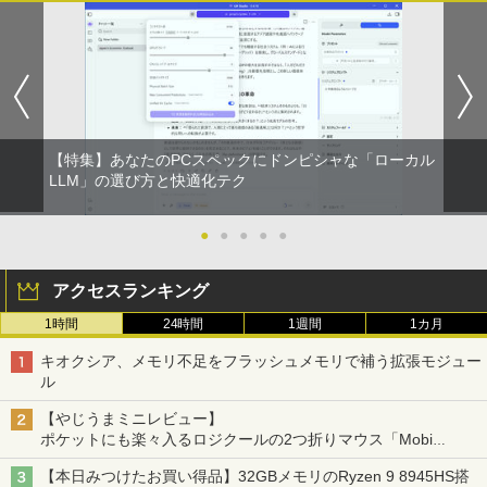
【特集】あなたのPCスペックにドンピシャな「ローカル
LLM」の選び方と快適化テク
●
●
●
●
●
アクセスランキング
1時間
24時間
1週間
1カ月
キオクシア、メモリ不足をフラッシュメモリで補う拡張モジュー
ル
【やじうまミニレビュー】
ポケットにも楽々入るロジクールの2つ折りマウス「Mobi
Fold」。その気になるギミックとは？
【本日みつけたお買い得品】32GBメモリのRyzen 9 8945HS搭