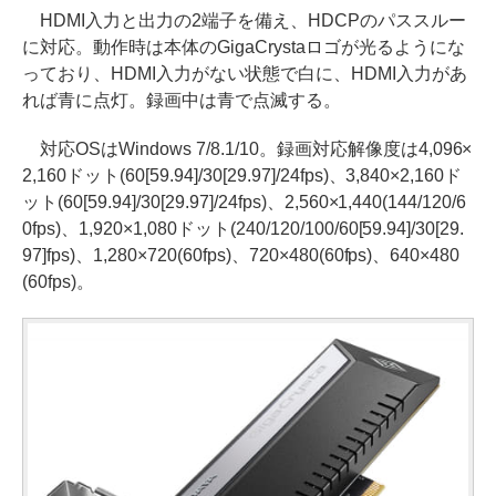
HDMI入力と出力の2端子を備え、HDCPのパススルー
に対応。動作時は本体のGigaCrystaロゴが光るようにな
っており、HDMI入力がない状態で白に、HDMI入力があ
れば青に点灯。録画中は青で点滅する。
対応OSはWindows 7/8.1/10。録画対応解像度は4,096×
2,160ドット(60[59.94]/30[29.97]/24fps)、3,840×2,160ド
ット(60[59.94]/30[29.97]/24fps)、2,560×1,440(144/120/6
0fps)、1,920×1,080ドット(240/120/100/60[59.94]/30[29.
97]fps)、1,280×720(60fps)、720×480(60fps)、640×480
(60fps)。