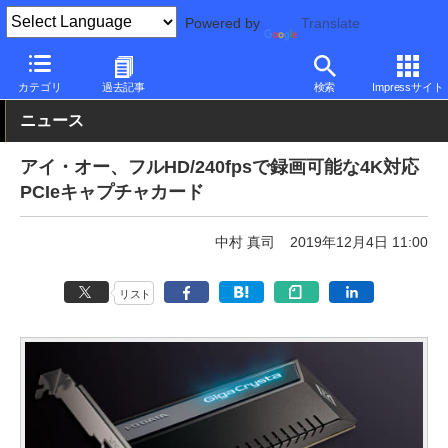
Powered by
Translate
PC Watch
半導体/周辺機器
自作PCパーツ
拡張カード
カテゴリ
過去記事
検索
Impressサイト
ニュース
アイ・オー、フルHD/240fpsで録画可能な4K対応
PCIeキャプチャカード
中村 真司
2019年12月4日 11:00
リスト