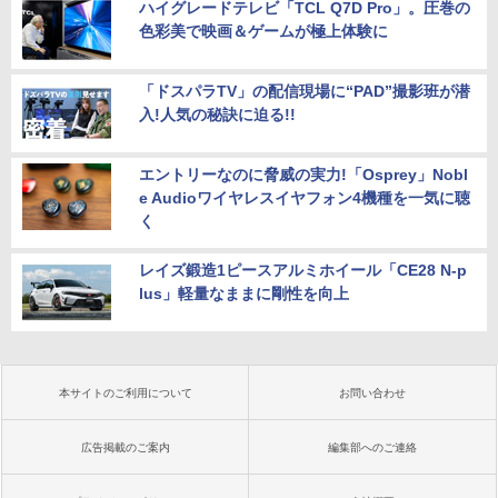
ハイグレードテレビ「TCL Q7D Pro」。圧巻の
色彩美で映画＆ゲームが極上体験に
「ドスパラTV」の配信現場に“PAD”撮影班が潜
入!人気の秘訣に迫る!!
エントリーなのに脅威の実力!「Osprey」Nobl
e Audioワイヤレスイヤフォン4機種を一気に聴
く
レイズ鍛造1ピースアルミホイール「CE28 N-p
lus」軽量なままに剛性を向上
本サイトのご利用について
お問い合わせ
広告掲載のご案内
編集部へのご連絡