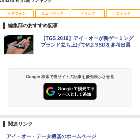
Amazon売れ筋ランキング
イヤフォン
ミュージック
ドリンク
コミック
【★最大100%ポイント】パソコン修理サ
【公式・メーカー直販・送料無料】モニ
キングダム 80 （ヤングジャンプコミッ
1
1
1
ービス、付属品【単品注文不可】
ター 新品 フルHD HP Series 3 Pro 324p
クス） [ 原 泰久 ]
編集部のおすすめ記事
v 23.8 インチFHD VA モニター VA 23.8
型 角度調整 VESA 100Hz 液晶HDMI VGA
￥5,000
￥770
Anker Soundcore P40i オフホワイト
BRUCE WAYNE feat. Flo Milli, ATL Jacob
by Amazon 天然水 ラベルレス 500ml ×24本
薬屋のひとりごと 17巻 (デジタル版ビッグガ
PS5 Nintendo Switch 3年保証 転送不可
【TGS 2019】アイ・オーが新ゲーミング
[Explicit]
富士山の天然水 バナジウム含有 水 ミネラル
ンガンコミックス)
(型番: 9U5C1AA)
ブランド立ち上げでM.2 SSDを参考出展
ウォーター ペットボトル 静岡県産 500ミリリ
￥5,990
ットル (Smart Basic)
￥250
￥770
￥12,900
中古パソコン HP ProDesk 400 G7 Small
「こうして日本人だけが騙される」マス
2
2
￥1,380
【Core i3(3.6GHz)/8GB/500GB HDD/Wi
コミが報じない「国際政治
n11Pro】 HP 当社3ヶ月間保証 イオシス
Anker Soundcore P31i ブラック
BRUCE WAYNE feat. Flo Milli, ATL Jacob
異世界居酒屋「のぶ」(22) (角川コミックス・
Google 検索で当サイトの記事を優先表示させる
日本HP エイチピー Series 3 Pro 324pf
￥2,970
2
[Explicit]
エース)
【Amazon.co.jp限定】 い・ろ・は・す 2L P
FHDモニター 9U5J5UT#ABJ 【NE直】
￥18,800
ET ラベルレス ×8本
￥4,990
￥250
￥832
￥13,380
￥1,001
妹は知っている（8） 【電子限定特典つ
【★最大100%ポイント】【新生活応援・
3
3
き】 【電子書籍】[ 雁木万里 ]
2026】【マウス＋キーボード付属】HP 8
Anker Soundcore Liberty 5 ミッドナイトブ
On My Road (Stadium ver.)
HUNTER×HUNTER モノクロ版 39 (ジャンプ
300 USDT/第3世代 Core i7/メモリ:8GB/
ラック
コミックスDIGITAL)
by Amazon 天然水ラベルレス 2L×9本
16GB/SSD:256GB/512GB/1TB/DVD/US
【3年保証】モニター 27インチ フルhd
￥792
3
関連リンク
￥250
B3.0/DP/VGA/Wi-fi/2画面出力/Windows
高画質 100Hz VA ノングレア 非光沢 スピ
￥14,990
￥572
11/Windows10/Office/中古 デスクトッ
ーカー内蔵 ディスプレイ パソコンモニタ
￥1,117
アイ・オー・データ機器のホームページ
プ デスクトップPC
ー PCモニター フルハイビジョン 動画 液