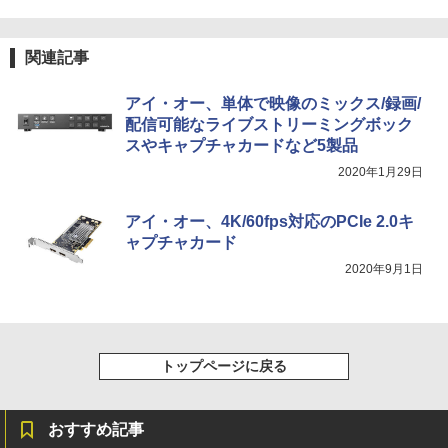
晶モニター 壁掛 DT-JF275S-B アイリス
オーヤマ *
￥32,800
盛土等防災マニュアルの解説 [ 盛土等防
4
【2026年アップグレード版】AOKIMI ワイヤ
BUGS LIFE
スーパーの裏でヤニ吸うふたり 9巻 (デジタル
災研究会 ]
関連記事
レスイヤホン bluetooth イヤホン V12 小型
版ビッグガンガンコミックス)
￥16,800
コカ・コーラ やかんの麦茶 from 爽健美茶 ラ
軽量 ブルートゥースHi-Fi 最大36時間再生 ぶ
ベルレス 650mlPET×24本
￥250
￥20,900
るーとゅーす コードレス ENCノイズキャン
￥810
【2025新発売！3年保証★Office搭載★
アイ・オー、単体で映像のミックス/録画/
4
セリング 自動ペアリング Type-C充電 マイク
￥1,653
新品】デスクトップパソコン 一体型PC
配信可能なライブストリーミングボック
付き 防水 タッチ式音量調整 スポーツ/通勤/通
新品 第13世代高性能CPU Intel Core i5 i
IOデータ 3辺フレームレス＆広視野角A
4
スやキャプチャカードなど5製品
学/WEB会議(ホワイト)
7 デスクトップPC パソコン office付き
DSパネル液晶ディスプレイ ［27型 /フル
Windows11 23.8/27型 タッチスクリー I
HD(1920×1080) /ワイド］ ブラック KH
ちいかわ タロット 22枚のオリジナル
On My Road (Stadium ver.)
ONE PIECE モノクロ版 115 (ジャンプコミッ
5
2020年1月29日
￥1,964
PS HDワイド液晶 USB3.0 wifi対応 メモ
-A271DB
カード付き [ ナガノ ]
クスDIGITAL)
by Amazon 炭酸水 ラベルレス 500ml ×24本
リ16GB SSD1TB 初期設定済み 初心者向
強炭酸水 ペットボトル 500ミリリットル (Sm
￥250
け
アイ・オー、4K/60fps対応のPCIe 2.0キ
￥18,500
art Basic)
￥1,650
￥594
Xiaomi シャオミ REDMI Buds 8 Lite ワイヤ
ャプチャカード
￥48,800
レスイヤホン Bluetooth 5.4 ノイズキャンセ
￥1,625
2020年9月1日
リング ANC 36時間再生
公式ショップ amadana 15.6インチ モバ
5
イルモニター ポータブルディスプレイ 1
￥2,980
【ポイント20倍】LENOVO THINKCENT
5.6-Inch IPS Full HD Portable Displa
5
RE M70Q TINY 11DU-S6QK00 中古パソ
y：DP10『極限まで削ぎ落した、美しい
コン デスクトップ ミニPC Windows 11
形状と金属の質感』見せるモニター【ド
トップページに戻る
Pro Core i5 中古PC パソコレ 3年保証 ポ
ット抜け保証1年付】
イント10-20倍
￥19,800
おすすめ記事
￥57,200