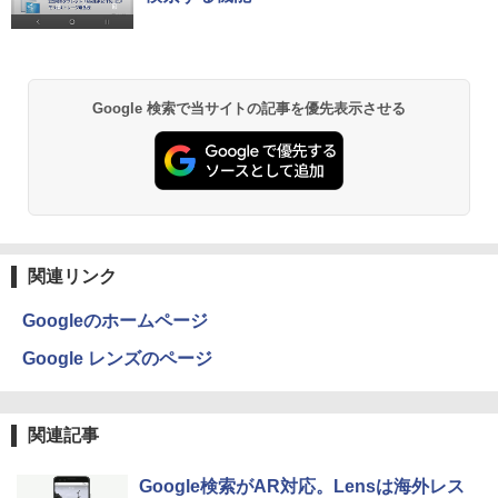
￥7,990
￥250
￥1,112
￥770
途上の王国 一号線を北上せよ モロッ
2
Yoothi 互換品 11.6インチ ASUS B1100
コ天涯編 [ 沢木耕太郎 ]
2
B1100F B1100FKA BR1100 BR1100C B
R1100F BR1100FKA B1100FKA-BP135
￥2,310
Anker Soundcore P31i ブラック
BRUCE WAYNE feat. Flo Milli, ATL Jacob
by Amazon 天然水 ラベルレス 500ml ×24本
異世界居酒屋「のぶ」(22) (角川コミックス・
Google 検索で当サイトの記事を優先表示させる
4XA B1100FKA-BP0402RA 対応 1366x7
[Explicit]
富士山の天然水 バナジウム含有 水 ミネラル
エース)
68 HD IPS LED LCD ディスプレイ タッ
ウォーター ペットボトル 静岡県産 500ミリリ
￥5,990
チスクリーン タッチ機能付き液晶パネル
ットル (Smart Basic)
￥250
￥832
修理交換用液晶タッチパネル ベゼル付き
魔女と傭兵（9） 【電子書籍】[ 宮木真人
3
￥1,380
￥13,800
]
Anker Soundcore Liberty 5 ミッドナイトブ
On My Road (Stadium ver.)
ONE PIECE モノクロ版 115 (ジャンプコミッ
￥792
ラック
クスDIGITAL)
by Amazon 天然水ラベルレス 2L×9本
関連リンク
￥250
モニター 27インチ 144Hz FHD pcモニタ
3
￥14,990
￥594
￥1,117
ー フリッカーレス FullHD ブルーライト
Googleのホームページ
カット ノングレア ディスプレイ HDMI 1
44hz pcモニター Adaptive-Sync ブラッ
怪異の民俗学【全8巻】セット [ 小松 和
4
Google レンズのページ
ク MAXZEN MJM27IC01 MJM27IC04-F
彦 ]
144 マクスゼン
【2026年アップグレード版】AOKIMI ワイヤ
On My Road (Stadium ver.)
HUNTER×HUNTER モノクロ版 39 (ジャンプ
レスイヤホン bluetooth イヤホン V12 小型
コミックスDIGITAL)
by Amazon 炭酸水 ラベルレス 500ml ×24本
￥25,300
軽量 ブルートゥースHi-Fi 最大36時間再生 ぶ
強炭酸水 ペットボトル 500ミリリットル (Sm
￥13,480
￥250
関連記事
るーとゅーす コードレス ENCノイズキャン
art Basic)
￥572
セリング 自動ペアリング Type-C充電 マイク
付き 防水 タッチ式音量調整 スポーツ/通勤/通
￥1,625
Google検索がAR対応。Lensは海外レス
リラックマ・日めくり（2027年1月始ま
学/WEB会議(ホワイト)
5