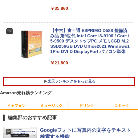
コン 中古パソコン 中古PC】税込送料無
料 あす楽対応 当日発送
￥35,860
￥34,990
【中古】富士通 ESPRIMO D588 整備済
5
み品 第9世代 Intel Core i3-9100 / Core i
【中古】【極軽極薄】東芝 dynabook G
5-9500 デスクトップPC メモリ8GB M.2
5
83 13.3型FHD(1920x1080)液晶 第11世
SSD256GB DVD Office2021 Windows1
代Core i5/ 8GB / SSD256GB / Webカメ
1Pro DVI-D DisplayPort パソコン単体
ラ内蔵 / USB Type-C / HDMI / 無線LAN
Bluetooth / Win11 Pro搭載 /Office 202
￥21,800
4 H&B / Aランク
￥38,500
楽天ランキングをもっと見る
Amazon売れ筋ランキング
イヤフォン
ミュージック
ドリンク
コミック
DELL デル・テクノロジーズ Dell Pro 2
角川まんが学習シリーズ 世界の歴史
1
1
3.8 ディスプレイ E2425HM 【法人限
全20巻定番セット [ 羽田 正 ]
編集部のおすすめ記事
定】【NE直】
￥24,200
Anker Soundcore P40i オフホワイト
BRUCE WAYNE feat. Flo Milli, ATL Jacob
【Amazon.co.jp限定】 い・ろ・は・す 2L P
薬屋のひとりごと 17巻 (デジタル版ビッグガ
Googleフォトに写真内の文字をテキスト
￥12,700
[Explicit]
ET ラベルレス ×8本
ンガンコミックス)
検索する機能