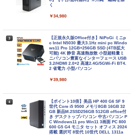
10世代 Core i5 メモリ16GB SSD256GB
く
Bluetooth HDMI カメラ Wi-Fi 15.6イン
チ Windows 11 Pro 送料無料 保証付き
￥34,980
￥33,800
【正規永久版Office付き】NiPoGi ミニp
3
c Intel N5030 最大3.1Hz mini pc Windo
【★最大100%ポイント】【Office 2024
ws11 Pro 12GB+256GB SSD (4TB拡大
3
H&B】【タッチパネル×360°回転】富士
可能) 4K 静音 高速熱放散 小型超軽量ミ
通 LIFEBOOK U9310/第10世代 Core i5/
ニパソコン豊富なインターフェース USB
メモリ:8GB/M.2 NVMe:128GB/256GB/5
3.2/HDMI 2.0×2 高速2.4G/5GWi-Fi BT4.
12GB/1TB/Wi-fi/Bluetooth/13.3型/FHD/
2 省電力 小型パソコン
カメラ/USB-C/中古/ノートパソコン/タブ
レット/Windows11
￥39,980
￥35,800
【ポイント10倍】美品 HP 400 G6 SF 9
4
世代 Core i5 9500 メモリ8GB 16GB 32
13.3インチ 良品 Lenovo ThinkPad X13
GB 新品M.2SSD256GB 512GB office付
4
Gen2 Type-20XJ フルHD / Windows11/
き デスクトップパソコン 中古パソコン P
高性能 AMD Ryzen 5-5650u/ 16GB/ 爆
C Windows11 pro Win11 3画面 PC 800
速NVMe式256GB-SSD/ カメラ/ 無線Wi-
600 G5 G4 モニタ セット オフィス 2024
Fi6/ Office付き/ Win11【中古ノートパソ
搭載 選択可 8世代 10世代 DELL 1311a