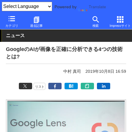
Powered by
Translate
PC Watch
市場
技術
Google
カテゴリ
過去記事
検索
Impressサイト
ニュース
GoogleのAIが画像を正確に分析できる4つの技術
とは?
中村 真司
2019年10月8日 16:59
リスト