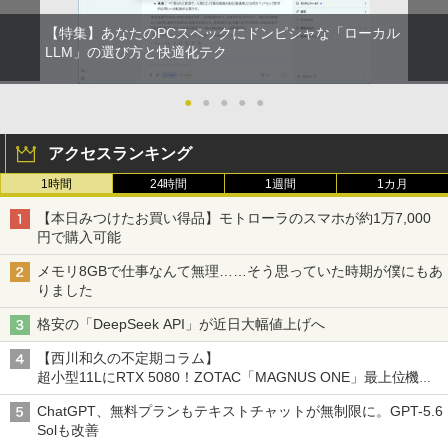
【特集】あなたのPCスペックにドンピシャな「ローカル
LLM」の選び方と快適化テク
●
●
●
●
●
アクセスランキング
1時間
24時間
1週間
1カ月
【本日みつけたお買い得品】モトローラのスマホが約1万7,000
円で購入可能
メモリ8GBで仕事なんて無理……そう思っていた時期が僕にもあ
りました
格安の「DeepSeek API」が近日大幅値上げへ
【西川和久の不定期コラム】
超小型11LにRTX 5080！ZOTAC「MAGNUS ONE」最上位機の
実力を探る
ChatGPT、無料プランもテキストチャットが無制限に。GPT-5.6
Solも改善