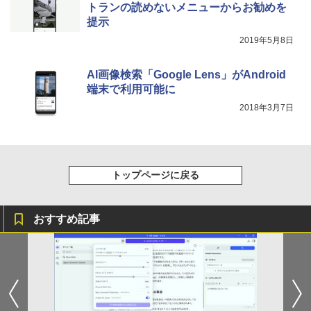
＼本日限定500円値下げ／＼楽天1位！20
4
トランの読めないメニューからお勧めを
りカレンダー）
26年最新の超軽量超薄型／モバイルモニ
BUGS LIFE
スーパーの裏でヤニ吸うふたり 9巻 (デジタル
提示
￥1,964
ター 15.6インチ フルHD 4K 144Hz タッ
版ビッグガンガンコミックス)
コカ・コーラ やかんの麦茶 from 爽健美茶 ラ
￥3,960
チパネル バッテリー内蔵 無線接続 12モ
2019年5月8日
ベルレス 650mlPET×24本
￥250
デル選択 非光沢 IPSパネル Type-C HDM
￥810
I 軽量 薄型 リモートワーク ディスプレイ
Xiaomi シャオミ REDMI Buds 8 Lite ワイヤ
￥2,009
持ち運び ポータブルモニター
AI画像検索「Google Lens」がAndroid
レスイヤホン Bluetooth 5.4 ノイズキャンセ
リング ANC 36時間再生
端末で利用可能に
￥12,480
2018年3月7日
￥2,980
Dell Technologies P2422H プロフェッ
5
ショナルシリーズ 23.8インチワイドモニ
タ / 1920×1080 / HDMI、VGA、Display
トップページに戻る
Port / ブラック（スタンド一部:シルバ
ー）中古モニター 送料無料 3か月保証付
き0830-1
おすすめ記事
￥14,800