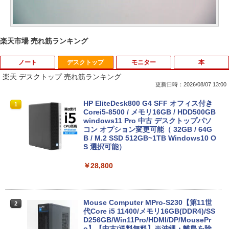
楽天市場 売れ筋ランキング
ノート
デスクトップ
モニター
本
楽天 デスクトップ 売れ筋ランキング
更新日時：2026/08/07 13:00
【楽天1位常連】【新品】 2026年最新モ
HP EliteDesk800 G4 SFF オフィス付き
1
1
デル ノートパソコン パソコン JIS 日本
Corei5-8500 / メモリ16GB / HDD500GB
語キーボード 第14世代CPU搭載 Windo
windows11 Pro 中古 デスクトップパソ
ws11 第13世代CPU搭載 14.1/15.6インチ
コン オプション変更可能（ 32GB / 64G
ワイド液晶 フルHD cpu N95/N5095/N34
B / M.2 SSD 512GB~1TB Windows10 O
50 メモリ 8GB 12GB 16GB 32GB SSD
S 選択可能）
128GB 256GB 512GB 1TB USB3.0 初期
設定済
￥28,800
￥33,680
Mouse Computer MPro-S230【第11世
2
代Core i5 11400/メモリ16GB(DDR4)/SS
【マラソンP5倍/10%オフクーポン】中古
D256GB/Win11Pro/HDMI/DP/MousePr
2
ノートパソコン HP ProBook 450 G7 第
o】【中古/送料無料】※沖縄・離島を除