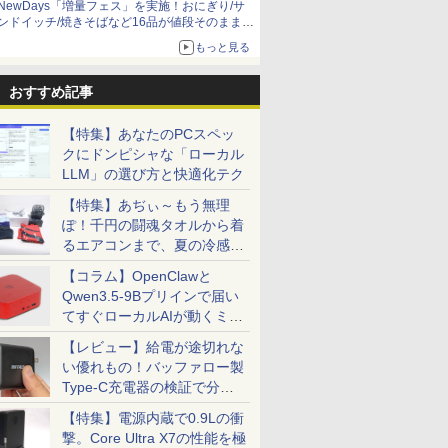
NewDays「増量フェス」を実施！おにぎり/サ
ンドイッチ/焼きそばなど16品が値段そのままで
ボリュームアップ
もっと見る
おすすめ記事
【特集】あなたのPCスペッ
クにドンピシャな「ローカル
LLM」の選び方と快適化テク
【特集】あぢぃ～もう無理
ぽ！千円の闘魂タオルから着
るエアコンまで、夏の冷感グ
ッズ一挙紹介
【コラム】OpenClawと
Qwen3.5-9Bプリインで届い
てすぐローカルAIが動くミニ
PC「SER9 Pro」
【レビュー】給電が途切れな
い優れもの！バッファロー製
Type-C充電器の検証で分か
7
7
7
8
8
8
9
9
9
10
10
10
ったこと
【特集】電源内蔵で0.9Lの衝
撃。Core Ultra X7の性能を極