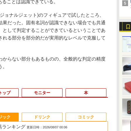
あることは認識できている。
ージョナルジェット)のフィギュアで試したところ、
結果だった。固有名詞が認識できない場合でも共通
」として判定することができているということであ
される部分を部分的だが実用的なレベルで克服して
からない部分もあるものの、全般的な判定の精度
う。
トップ
モニター
本
3
3
3
3
4
4
4
4
5
5
5
5
6
6
6
ジック
ドリンク
コミック
れ筋ランキング
更新日時：2026/08/07 00:06