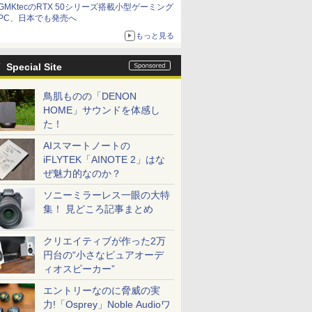
GMKtecのRTX 50シリーズ搭載小型ゲーミング
PC、日本でも発売へ
もっと見る
Special Site
鳥肌ものの「DENON
HOME」サウンドを体感し
た！
AIスマートノートの
iFLYTEK「AINOTE 2」はな
ぜ魅力的なのか？
ソニーミラーレス一眼の大特
集！ 見どころ記事まとめ
クリエイティブが作った2万
円台の“小さなピュアオーデ
ィオスピーカー”
エントリーなのに脅威の実
力!「Osprey」Noble Audioワ