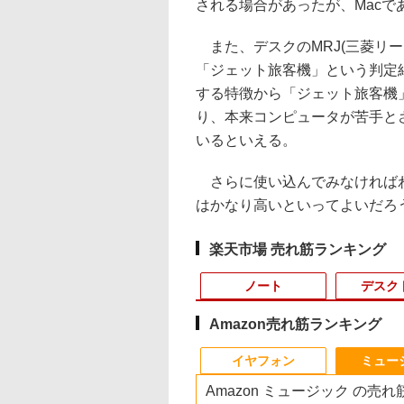
される場合があったが、Macで
また、デスクのMRJ(三菱リ
「ジェット旅客機」という判定
する特徴から「ジェット旅客機
り、本来コンピュータが苦手と
いるといえる。
さらに使い込んでみなければわ
はかなり高いといってよいだろ
楽天市場 売れ筋ランキング
ノート
デスク
Amazon売れ筋ランキング
10
10
10
1
1
1
1
2
2
2
2
イヤフォン
ミュー
Amazon ミュージック の売