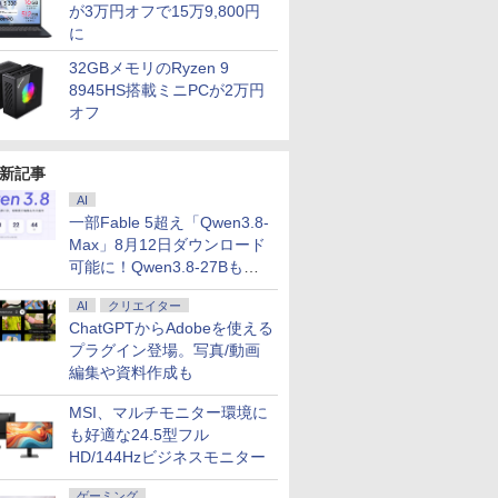
が3万円オフで15万9,800円
に
32GBメモリのRyzen 9
8945HS搭載ミニPCが2万円
オフ
新記事
AI
一部Fable 5超え「Qwen3.8-
Max」8月12日ダウンロード
可能に！Qwen3.8-27Bも順
次
AI
クリエイター
ChatGPTからAdobeを使える
プラグイン登場。写真/動画
編集や資料作成も
MSI、マルチモニター環境に
も好適な24.5型フル
HD/144Hzビジネスモニター
ゲーミング