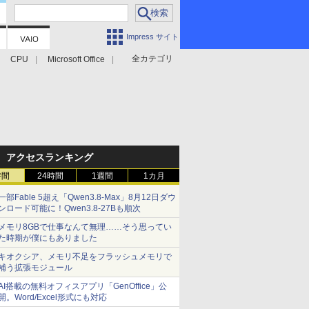
Impress サイト
全カテゴリ
CPU
Microsoft Office
アクセスランキング
時間
24時間
1週間
1カ月
一部Fable 5超え「Qwen3.8-Max」8月12日ダウ
ンロード可能に！Qwen3.8-27Bも順次
メモリ8GBで仕事なんて無理……そう思ってい
た時期が僕にもありました
キオクシア、メモリ不足をフラッシュメモリで
補う拡張モジュール
AI搭載の無料オフィスアプリ「GenOffice」公
開。Word/Excel形式にも対応