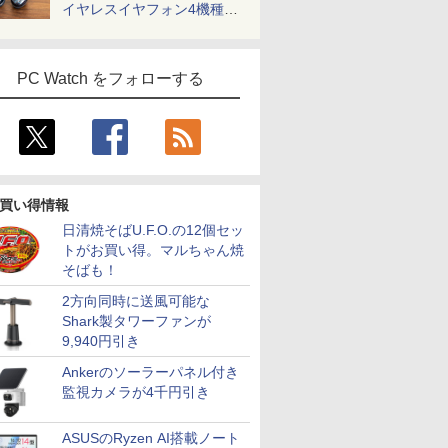
イヤレスイヤフォン4機種を
一気に聴く
PC Watch をフォローする
買い得情報
日清焼そばU.F.O.の12個セッ
トがお買い得。マルちゃん焼
そばも！
2方向同時に送風可能な
Shark製タワーファンが
9,940円引き
Ankerのソーラーパネル付き
監視カメラが4千円引き
ASUSのRyzen AI搭載ノート