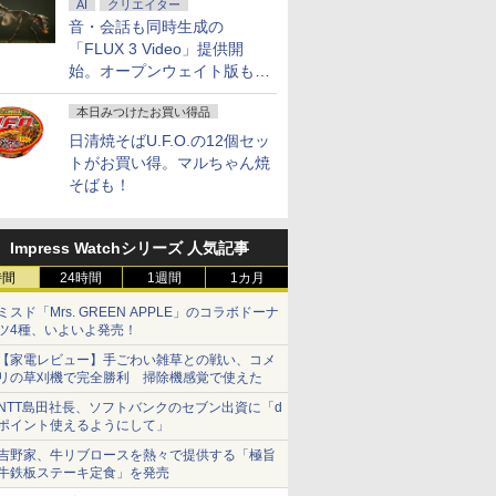
AI
クリエイター
音・会話も同時生成の
「FLUX 3 Video」提供開
始。オープンウェイト版も計
画
本日みつけたお買い得品
日清焼そばU.F.O.の12個セッ
トがお買い得。マルちゃん焼
そばも！
Impress Watchシリーズ 人気記事
時間
24時間
1週間
1カ月
ミスド「Mrs. GREEN APPLE」のコラボドーナ
ツ4種、いよいよ発売！
【家電レビュー】手ごわい雑草との戦い、コメ
リの草刈機で完全勝利 掃除機感覚で使えた
NTT島田社長、ソフトバンクのセブン出資に「d
ポイント使えるようにして」
吉野家、牛リブロースを熱々で提供する「極旨
牛鉄板ステーキ定食」を発売