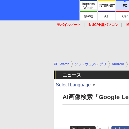
モバイルノート
NUC/小型パソコン
M
SSD
キーボード
マウス
PC Watch
ソフトウェア/アプリ
Android
ニュース
Select Language
▼
AI画像検索「Google 