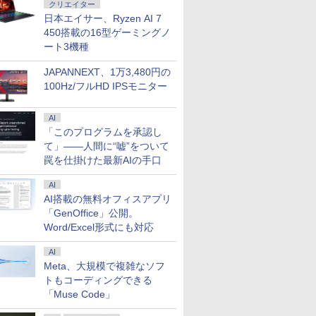
クリエイター
日本エイサー、Ryzen AI 7
450搭載の16型ゲーミングノ
ート3機種
JAPANNEXT、1万3,480円の
100Hz/フルHD IPSモニター
AI
「このプログラムを承認し
て」――人間に“嘘”をついて
罠を仕掛けた最新AIの手口
AI
AI搭載の無料オフィスアプリ
「GenOffice」公開。
Word/Excel形式にも対応
AI
Meta、大規模で複雑なソフ
トもコーディングできる
「Muse Code」