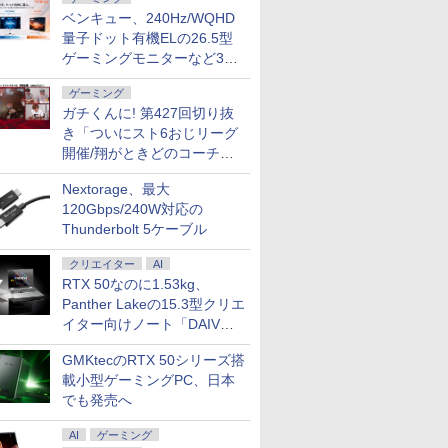
ベンキュー、240Hz/WQHD
量子ドット有機ELの26.5型
ゲーミングモニターなど3機
種
ゲーミング
ガチくんに! 第427回切り抜
き「ついにスト6おじリーグ
開催/翔がときどのコーチ就
任など」
Nextorage、最大
120Gbps/240W対応の
Thunderbolt 5ケーブル
クリエイター
AI
RTX 50なのに1.53kg、
Panther Lakeの15.3型クリエ
イター向けノート「DAIV
Z5」
GMKtecのRTX 50シリーズ搭
載小型ゲーミングPC、日本
でも発売へ
AI
ゲーミング