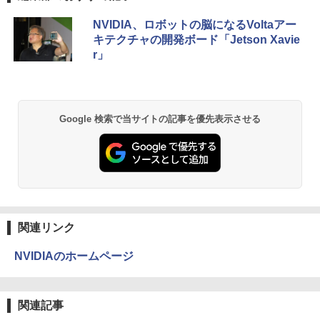
Anker Soundcore P42i (Bluetooth 6.1)【完
BRUCE WAYNE feat. Flo Milli, ATL Jacob
by Amazon 天然水 ラベルレス 500ml ×24本
薬屋のひとりごと 17巻 (デジタル版ビッグガ
NVIDIA、ロボットの脳になるVoltaアー
全ワイヤレスイヤホン/ウルトラノイズキャン
[Explicit]
富士山の天然水 バナジウム含有 水 ミネラル
ンガンコミックス)
キテクチャの開発ボード「Jetson Xavie
セリング 3.5 / マルチポイント接続 / 最大40時
ウォーター ペットボトル 静岡県産 500ミリリ
r」
間再生 / コンパクト形状/持ち運びに便利 / IP5
ットル (Smart Basic)
￥250
￥770
5 防塵防水位規格/PSE技術基準適合】パープ
ル
￥1,380
￥9,990
BRUCE WAYNE feat. Flo Milli, ATL Jacob
異世界居酒屋「のぶ」(22) (角川コミックス・
Google 検索で当サイトの記事を優先表示させる
[Explicit]
エース)
【Amazon.co.jp限定】 い・ろ・は・す 2L P
ET ラベルレス ×8本
Anker Soundcore P31i ピンク
￥250
￥832
￥1,112
￥5,990
見知らぬ糸
ONE PIECE モノクロ版 115 (ジャンプコミッ
クスDIGITAL)
by Amazon 天然水ラベルレス 2L×9本
￥250
関連リンク
Anker Soundcore Liberty 5 ディープブルー
￥594
￥1,117
NVIDIAのホームページ
￥14,990
On My Road (Stadium ver.)
HUNTER×HUNTER モノクロ版 39 (ジャンプ
コミックスDIGITAL)
by Amazon 炭酸水 ラベルレス 500ml ×24本
関連記事
強炭酸水 ペットボトル 500ミリリットル (Sm
￥250