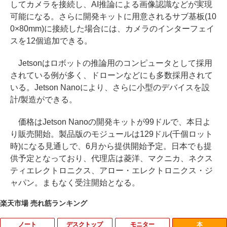
してカメラを接続し、AI推論による画像認識などが実現
可能になる。さらに開発キットに用意されるサブ基板(10
0×80mm)に接続した場合には、カメラのインターフェイ
スを12個追加できる。
Jetsonはロボットの推論用のコンピュータとして採用
されている例が多く、ドローンなどにも多数採用されて
いる。Jetson Nanoにより、さらに小型のデバイスを設
計/製造ができる。
価格はJetson Nanoの開発キットが99ドルで、本日よ
り販売開始。製品版のモジュールは129ドル(千個ロット
時)になる見通しで、6月から提供開始予定。日本でも提
供予定となっており、代理店は菱洋、マクニカ、ネクス
ティエレクトロニクス、アロー・エレクトロニクス・ジ
ャパン。まもなく受注開始となる。
楽天市場 売れ筋ランキング
ノート
デスクトップ
モニター
本