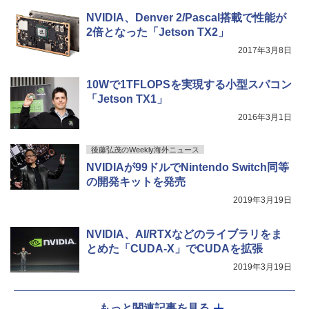
art Basic)
【2026年アップグレード版】AOKIMI ワイヤ
￥572
NVIDIA、Denver 2/Pascal搭載で性能が
レスイヤホン bluetooth イヤホン V12 小型
軽量 ブルートゥースHi-Fi 最大36時間再生 ぶ
2倍となった「Jetson TX2」
￥1,625
るーとゅーす コードレス ENCノイズキャン
2017年3月8日
セリング 自動ペアリング Type-C充電 マイク
On My Road (Stadium ver.)
スーパーの裏でヤニ吸うふたり 9巻 (デジタル
付き 防水 タッチ式音量調整 スポーツ/通勤/通
版ビッグガンガンコミックス)
【Amazon.co.jp限定】 伊藤園 磨かれて、澄
学/WEB会議(ホワイト)
みきった日本の水 2L 8本 ラベルレス [ ケース
￥250
10Wで1TFLOPSを実現する小型スパコン
] [ 水 ] [ ペットボトル ] [ 箱買い ] [ ストック
￥810
「Jetson TX1」
￥1,964
] [ 水分補給 ]
2016年3月1日
￥998
Xiaomi シャオミ REDMI Buds 8 Lite ワイヤ
後藤弘茂のWeekly海外ニュース
レスイヤホン Bluetooth 5.4 ノイズキャンセ
リング ANC 36時間再生
NVIDIAが99ドルでNintendo Switch同等
の開発キットを発売
￥3,480
2019年3月19日
NVIDIA、AI/RTXなどのライブラリをま
とめた「CUDA-X」でCUDAを拡張
2019年3月19日
もっと関連記事を見る