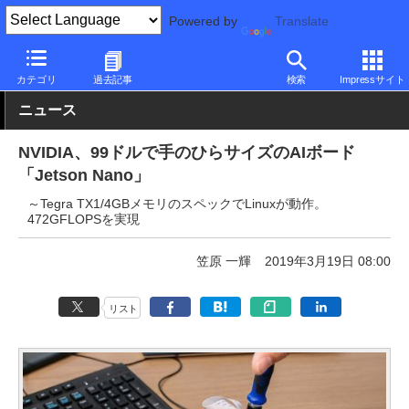
Powered by
Translate
PC Watch
半導体/周辺機器
GPU
NVIDIA
カテゴリ
過去記事
検索
Impressサイト
ニュース
NVIDIA、99ドルで手のひらサイズのAIボード
「Jetson Nano」
～Tegra TX1/4GBメモリのスペックでLinuxが動作。
472GFLOPSを実現
笠原 一輝
2019年3月19日 08:00
リスト