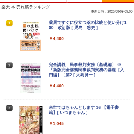
楽天 本 売れ筋ランキング
更新日時：2026/08/09 05:00
薬局ですぐに役立つ薬の比較と使い分け1
1
00 改訂版 [ 児島 悠史 ]
￥4,400
完全講義 民事裁判実務〔基礎編〕 ※
2
『新版完全講義民事裁判実務の基礎［入
門編］〔第2 [ 大島眞一 ]
￥4,400
来世ではちゃんとします 16 【電子書
3
籍】[ いつまちゃん ]
￥1,045