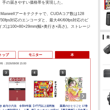
、手の届きやすい価格帯を実現した。
UはMaxwellアーキテクチャで、CUDAコア数は128
30fps対応のエンコーダと、最大4K/60fps対応のビ
は100×80×29mm(幅×奥行き×高さ)。ストレージ
最
トップ
モニター
本
：2026/08/08 15:00
3
3
3
4
4
4
3
5
5
5
6
1
6
6
メ
き
%クーポンで97,848円」GEEKOM
【マラソンP5倍/10%オ
ASUS エイスース 液
給与小六法 令和9年版
往復送料込！パソコン
【1,000円クーポン＋ポ
【3千円以上送料無
【エントリーでポイント100％還元の
Panasonic Let's note
【公式店】 モニター
薬屋のひとりごと 17巻
Lenovo Thin
【エントリー
【お買い物マ
[新品]僕のヒ