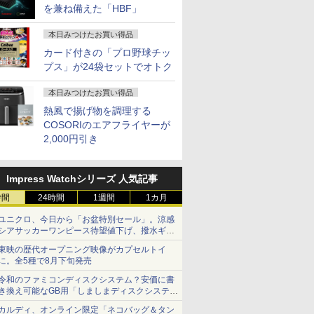
を兼ね備えた「HBF」
本日みつけたお買い得品
カード付きの「プロ野球チッ
プス」が24袋セットでオトク
本日みつけたお買い得品
熱風で揚げ物を調理する
COSORIのエアフライヤーが
2,000円引き
Impress Watchシリーズ 人気記事
時間
24時間
1週間
1カ月
ユニクロ、今日から「お盆特別セール」。涼感
シアサッカーワンピース待望値下げ、撥水ギア
ショーツは1990円に
東映の歴代オープニング映像がカプセルトイ
に。全5種で8月下旬発売
令和のファミコンディスクシステム？安価に書
き換え可能なGB用「しましまディスクシステ
ム」
カルディ、オンライン限定「ネコバッグ＆タン