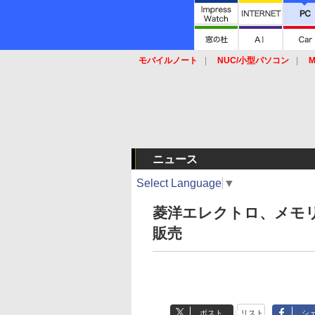
モバイルノート
NUC/小型パソコン
M
SSD
キーボード
マウス
ニュース
Select Language
▼
菱洋エレクトロ、メモリ2GB
販売
ポスト
リスト
シ