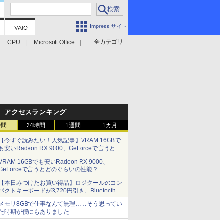
Impress サイト
全カテゴリ
CPU
Microsoft Office
アクセスランキング
時間
24時間
1週間
1カ月
【今すぐ読みたい！人気記事】VRAM 16GBで
も安いRadeon RX 9000、GeForceで言うとど
のぐらいの性能？ - PC Watch
VRAM 16GBでも安いRadeon RX 9000、
GeForceで言うとどのぐらいの性能？
【本日みつけたお買い得品】ロジクールのコン
パクトキーボードが3,720円引き。Bluetoothで3
台接続対応
メモリ8GBで仕事なんて無理……そう思ってい
た時期が僕にもありました