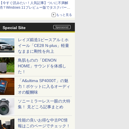
【今すぐ読みたい！人気記事】ついに不満解
消？Windows 11プレビュー版でタスクバーの
配置変更を徹底検証 - PC Watch
もっと見る
Special Site
レイズ鍛造1ピースアルミホ
イール「CE28 N-plus」軽量
なままに剛性を向上
鳥肌ものの「DENON
HOME」サウンドを体感し
た！
「A&ultima SP4000T」の魅
力！ポケットに入るオーディ
オの醍醐味
ソニーミラーレス一眼の大特
集！ 見どころ記事まとめ
性能の良いお得な中古PC情
報はこのページでチェック！