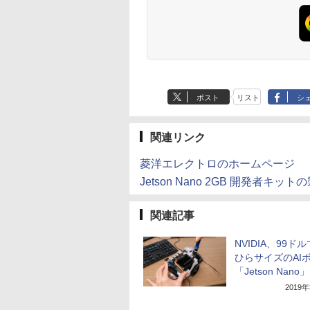
ペットボトル 静岡県
産 500ミリリットル
(Smart Basic)
ポスト
リスト
シ
関連リンク
菱洋エレクトロのホームページ
Jetson Nano 2GB 開発者キッ
関連記事
NVIDIA、99ド
ひらサイズのAI
「Jetson Nano」
2019