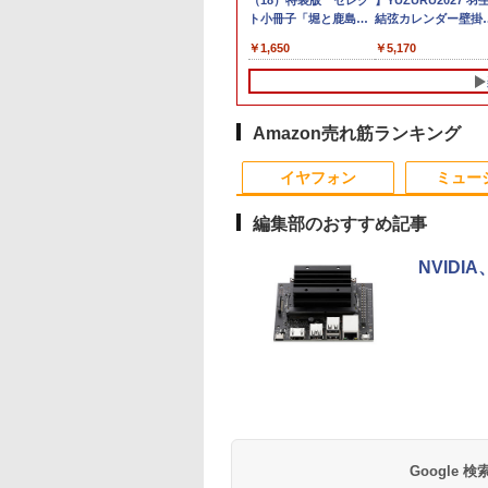
0HS
LIFEBOOK A577
！ 全巻 1巻-45巻
ニター 15.6インチ
チャンス】GMKtec ミニpc AMD
10%OFFクーポン】
+魔剣豪鬼譚 宮本武
ーミングモニター 24.5
Let's note CF-SZ5
チャンス】GMKtec ミニPC AMD
証】PHILIPS 223V5L
（18）特装版 セレク
額！】新生活 新古品
ーカー 液晶モニター
】YUZURU2027 羽
A7 M
代 Core i5
ト 完結 古舘 春一
HD 100%sRGB
Ryzen7 8845HS MAX5.1GHz 8コア 16
【3年保証】東芝
蔵セット [ 南條範夫 ]
インチ USB-C 最大
CF-SZ6 CF-SV1 CF-
Ryzen 5 7640HS 6コア12スレッド
21.5 インチフル HD 液
ト小冊子「堀と鹿島
Win11搭載 パソコン
ークレット 22-23型
結弦カレンダー壁掛
搭載【
dows11 Pro WPS
社 ジャンプコミッ
Sパネル タッチパネ
スレッド Oculink DDR5 32G 1T PCIe
TOSHIBA
65W給電 200Hz
SV2 CF-SV7 CF-SV8
MAX5.0GHz DDR5 32GB/最大128GB
晶モニター HDMI VGA
編」付き （SEコミック
ートパソコンoffice
イド フル
版 [ 能登 直 ]
Rad
,800
,828
8,999
￥153,560
￥27,500
￥25,850
￥19,999
￥4,620
￥91,999
￥4,200
￥1,650
￥9,980
￥4,480
￥5,170
￥135
4画
ice 2024付き メモ
 バレーボール 日
応 Type-C対応
4.0 M.2 2280 SSD Windows11 Pro
DYNABOOK
165Hz 144Hz 120Hz対
CF-SV9 日本語キーボ
Radeon 760M PCIe3.0 M.2 2280
入力 角度調整可能
スプレミアム） [ 椿い
き 初心者向けノート
HD（1920x1080）
128
証｜
B SSD1TB 15.6型
翔陽 影山 飛雄 烏野
niHDMI VESA対応
Radeon 780M Bluetooth5.2 2.5Gbps
DYNABOOK B65/DN
応 白 PCモニター 1ms
ード
SSD1TB/最大2×8TB USB4
づみ ]
PC 初期設定済 15.6
HDMI指定可 ノング
面8K
ーミ
LAN テンキー ビ
 漫画 マンガ まん
ブモニター 3年保証
LAN ミニパソコン 4画面 8K k8plus ゲ
SSD256GB メモリ
FreeSync HDR
Bluetooth5.2 2.5Gbps LAN*2 VESA
インテル高速CPU 
ア EIZO IIYAMA 三
Win
ス 在宅勤務 学生
全巻セット 【送料
ニPC対応 テレワー
ーミングPC Minipc 小型pc
8GB Core i5 Windows
1920*1080 フルHD IPS
静音 mini pc Windows11 Pro 4K 3画
ダムで発送 メモリ4
富士通 NEC IO-DAT
ング向け
】
在宅勤務 EVICIV
11 Pro 中古 アウトレ
非光沢 パソコンモニタ
面出力 M6 Ultra
～ 高速SSD1TB 最大
Dell HP PHILIPS等 
Amazon売れ筋ランキング
ット 返品 送料無料 中
ー Switch対応 VESA
フルHD Webカメラ
晶ディスプレイ【中
古ノートパソコン 中古
チルト スピーカー内蔵
zoom 軽量薄型 無線
古】
イヤフォン
ミュー
パソコン ノートパソコ
ホワイト kksmart HG-
番更新で在庫処分
ン ノート ノートPC
245HCW
編集部のおすすめ記事
OFFICE付き
NVIDI
Anker Soundcore
BRUCE WAYNE feat.
by Amazon 天然水
薬屋のひとりごと 17
Anker Soundcore
BRUCE WAYNE feat
【Amazon.co.jp限
異世界居酒屋「の
P40i オフホワイト
Flo Milli, ATL Jacob
ラベルレス 500ml
巻 (デジタル版ビッグ
P31i ブラック
Flo Milli, ATL Jacob
定】 い・ろ・は・す
ぶ」(22) (角川コミッ
[Explicit]
×24本 富士山の天然
ガンガンコミックス)
[Explicit]
2L PET ラベルレス
クス・エース)
￥7,990
￥5,990
水 バナジウム含有 水
×8本
￥250
￥1,380
￥770
￥250
￥1,112
￥832
Google
ミネラルウォーター