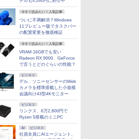
デルも5,280円に割引中
-8130U
tec ミニPC AMD
.5%還元】
2巻 全巻)
ブレットPC New Fire
巻セット・完結）水島
インチ 144Hz WQHD
A7 Max ミニPC AMD Ryzen 9 7940HS
12.5インチ Corei5 第6
速さを体感せよ】黒/白
庫） [ 坂木司 ]
士通 LIFEBOOK A577
ー！！ 全巻 1巻-45巻
ルモニター 15.6インチ
チャンス】GMKtec ミニpc
10%OFF
+魔剣豪鬼
ーミングモニ
640HS 6コア12スレッド
4型
Max 11(2023年発売) グ
新司【2週間以内発送】
FastIPS HDMI2.0
搭載【8745HS/H255より上位】
世代 最大SSD512G 最
ゲーミングモニター
第7世代 Core i5
セット 完結 古舘 春一
フルHD 100%sRGB
Ryzen7 8845HS MAX5.1
【3年保証
蔵セット [
インチ US
￥990
 15.6イン
DDR5 32GB/最大128GB
/100hz ゲ
レー B0B2SD8BVX
DP1.4 sRGB100％ フ
Radeon 780M(単体GPU級性能)｜
大メモリ16G WPS
240Hz モニター 23.8イ
Windows11 Pro WPS
集英社 ジャンプコミッ
IPSパネル タッチパネ
スレッド Oculink DDR5 32
TOSHIBA
65W給電 2
今すぐ読みたい！人気記事
￥19,980
￥24,780
￥15,980
￥135,900
￥18,600
￥18,999
￥24,800
￥25,828
￥18,999
￥153,560
￥27,500
￥25,850
￥19,999
WXGA
PCIe3.0 M.2 2280
ー USB
［11型 /Wi-Fiモデル /
リッカーレス ブルー
128GB DDR5拡張可能｜USB4×2｜4画
office付き Windows11
ンチ FHD 1080p 非光沢
Office 2024付き メモ
クス バレーボール 日
ル対応 Type-C対応
4.0 M.2 2280 SSD Window
DYNABO
165Hz 14
ついに不満解消？Windows
ndows11
×8TB USB4
応 HDMI
ストレージ：64GB］
ライトカット 非光沢
面8K｜デュアル2.5G LAN｜3年保証｜
初期設定済み HP
IPSパネル pcモニター
リ8GB SSD1TB 15.6型
向 翔陽 影山 飛雄 烏野
miniHDMI VESA対応
Radeon 780M Bluetooth5
DYNABOO
応 白 PC
11プレビュー版でタスクバー
【中古】
2 2.5Gbps LAN*2 VESA
答 ㍶モニタ
B0B2SD8BVX [振込不
Adaptive-Sync
Win11 Pro｜在宅/クリエイター/ゲーミ
EliteBook 820G3 WEB
1ms応答 240 / 200 / 180
無線LAN テンキー ビ
高校 漫画 マンガ まん
サブモニター 3年保証
LAN ミニパソコン 4画面 8K 
SSD256G
FreeSync
Windows11 Pro 4K 3画
モニター 非
可]
MJM27IC03-Q144 マ
の配置変更を徹底検証
ング向け mini pc 16GB+1TB
カメラ搭載 整備済み ネ
/ 120 / 100 / 60Hz対応
ジネス 在宅勤務 学生
が 全巻セット 【送料
ミニPC対応 テレワー
ーミングPC Minipc 小型p
8GB Core 
1920*108
ra
カー内蔵
クスゼン xp10n
ット閲覧 メール用 初心
狭額縁 薄型 パソコンモ
向け
無料】
ク 在宅勤務 EVICIV
11 Pro 
非光沢 パ
nc/MPRT1ms/VESA
者向け 薄型軽量 持ち便
ニター 24インチ
ット 返品 
ー Switc
今すぐ読みたい！人気記事
ライト軽減
利 中古パソコン ノート
Switch/PS4/5/Xbox/DVD/
古ノートパ
チルト ス
VRAM 16GBでも安い
パソコン中古 ノート
ゲーム機 cocopar
パソコン 
ホワイト kk
Radeon RX 9000、GeForce
PC 安心保証
ン ノート 
245HCW
OFFICE
で言うとどのぐらいの性能？
ビジネス
デル、ソニーセンサーのWeb
カメラを標準搭載した小規模
会議向け43型4Kモニター
ビジネス
リンクス、6万2,800円で
Ryzen 5搭載のミニPC
AI
ビジネス
社員全員にAIエージェント、