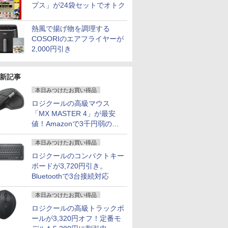
プス」が24袋セットでオトク
熱風で揚げ物を調理する
COSORIのエアフライヤーが
2,000円引き
新記事
本日みつけたお買い得品
ロジクールの高級マウス
「MX MASTER 4」が最安
値！Amazonで3千円弱の割
引
本日みつけたお買い得品
7
7
7
2
8
8
8
9
9
9
3
10
10
10
ロジクールのコンパクトキー
ボードが3,720円引き。
Bluetoothで3台接続対応
本日みつけたお買い得品
ロジクールの高級トラックボ
ールが3,320円オフ！定番モ
kPad
でポイント100％還元の
ラソ開催
ーローア
Amazon(アマゾン) タ
ドカベン 全巻（1-48
MAXZEN モニター 27
「28%クーポンで97,848円」GEEKOM
中古 ノートパソコン
【VRR対応・240Hzの
アンと幸福 （光文社文
中古ノートパソコン 富
【新品】 ハイキュ
【タッチ機能】モバイ
【エントリーでポイント10
【期間限定
愛蔵版シグ
Type-C