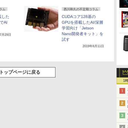
ラム
西川和久の不定期コラム
載した
CUDAコア128基の
」でAI
GPUを搭載したAI/深層
学習向け「Jetson
Nano開発者キット」を
年7月29日
試す
2019年6月11日
トップページに戻る
1