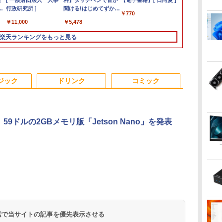
 シ
生
ax ミニPC AMD Ryzen 9 7940HS
フクーポン】中古ノー
晶ディスプレイ Eye
[ 一般財団法人 人事
レンタルハイスペック
イント最大31.5%還
料】タッチペンで音が
チャンス】GMKtec ミニpc AMD
CF-SZ6/12.1型FHD /
23.8インチ 144Hz FHD
【電子書籍】[ 日向夏 ]
L580 Core i3
チャンス】GMK
中！P最大31
カデミア (1-4
ノ
ワ
け
8745HS/H255より上位】
トパソコン Dell
Care [ 21.45型 / フル
行政研究所 ]
モデルCore
元！】ゲーミングモニ
聞ける!はじめてずかん
Ryzen7 8845HS MAX5.1GHz 8コア 16
第7世代 Core i3-7100U
pcモニター フリッカー
2.2GHz 8GB
Ryzen 5 7
モニター 27/3
全巻セット
￥770
付
eon 780M(単体GPU級性能)｜
Latitude 7380 第6世代
HD(1920×1080) / ワイ
i7/16G/SSD/カメラ付
ター 23.8インチ フル
1000 英語つき／小学館
スレッド Oculink DDR5 32G 1T PCIe
/中古ノートパソコン
レス FullHD ブルーラ
256GB(SSD)
MAX5.0GHz 
260hz/200hz
,900
￥13,800
￥10,980
￥11,000
￥14,300
￥11,979
￥5,478
￥153,560
￥14,800
￥13,280
￥17,400
￥91,999
￥14,999
￥24,090
GB DDR5拡張可能｜USB4×2｜4画
Core i5 メモリ8GB
ド ] ブラック
き（4週間延長）
HD(1920×1080) IPS
辞典編集部
4.0 M.2 2280 SSD Windows11 Pro
win11 office付・整備
イトカット ノングレア
チ非光沢TN F
Radeon 760M 
ーミングモニタ
型
レ
｜デュアル2.5G LAN｜3年保証｜
SSD128GB 12.5インチ
VP227HF
【Office2024セット】
144Hz 103%sRGB
Radeon 780M Bluetooth5.2 2.5Gbps
済み品・ メモリ8GB /
ディスプレイ HDMI
1366x768 Wi
SSD1TB/最大2
TYPE-C端子対
楽天ランキングをもっと見る
ラン
菱
11 Pro｜在宅/クリエイター/ゲーミ
フルHD Windows11
インストール済※この
1500:1コントラスト比
LAN ミニパソコン 4画面 8K k8plus ゲ
高速SSD搭載 / Webカ
144hz pcモニター
Pro 64bit 
Bluetooth5.
端子 1ms応
GB
A
 mini pc 16GB+1TB
Pro カメラ Bluetooth
商品はレンタルです。
300cd 高色精度 低ブル
ーミングPC Minipc 小型pc
メラ / HDMI・VGA /
Adaptive-Sync ブラッ
【20260611】
静音 mini pc 
ー パソコン 
液
Wi-Fi 送料無料 保証付
販売品ではありませ
ーライト フリッカーフ
WiFi / 超軽量モバイル
ク MAXZEN
面出力 M6 Ult
光沢 スピー
き
ん。ご了承下さい。
リー Adative Sync対
ノート ・初期設定不要
MJM24IC01
HDR/Freesy
 型
応HDMI1.4×2 DP1.2×1
MJM24IC02-F144 マク
対応 ブルー
ジック
ドリンク
コミック
3年保証 KTC H24B9S
スゼン マクスゼン レ
MF27X3A
ビューCP1000
A、59ドルの2GBメモリ版「Jetson Nano」を発表
.
Anker Soundcore
On My Road
by Amazon 天然水
ONE PIECE モノクロ
【2026年アップグレ
On My Road
by Amazon 炭酸水
HUNTER×HUNTER
Xiaomi シャオミ
BUGS LIFE
コカ・コーラ やかんの
スーパーの裏でヤニ吸
Liberty 5 ミッドナイ
(Stadium ver.)
ラベルレス 2L×9本
版 115 (ジャンプコミ
ード版】AOKIMI ワ
(Stadium ver.)
ラベルレス 500ml
モノクロ版 39 (ジャ
REDMI Buds 8 Lite ワ
麦茶 from 爽健美茶 ラ
うふたり 9巻 (デジタル
￥250
トブラック
ックスDIGITAL)
イヤレスイヤホン
×24本 強炭酸水 ペッ
ンプコミックス
イヤレスイヤホン
ベルレス
版ビッグガンガンコミ
￥250
￥1,117
￥250
bluetooth イヤホン
トボトル 500ミリリ
DIGITAL)
Bluetooth 5.4 ノイズ
650mlPET×24本
ックス)
￥14,990
￥594
￥1,964
￥1,625
￥572
￥3,480
￥2,009
￥810
 検索で当サイトの記事を優先表示させる
V12 小型軽量 ブルー
ットル (Smart
キャンセリング ANC