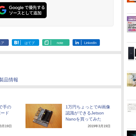
トゥースHi-Fi 最大
Basic)
36時間再生
36時間再生 ぶるーと
ゅーす コードレス
ENCノイズキャンセ
リング 自動ペアリン
グ Type-C充電 マイ
ク付き 防水 タッチ式
音量調整 スポーツ/通
勤/通学/WEB会議(ホ
ェア
はてブ
note
LinkedIn
ワイト)
トの製品情報
ルで手の
1万円ちょっとでAI画像
ボード
認識ができるJetson
Nanoを買ってみた
年3月19日
2019年3月19日