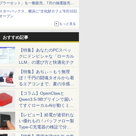
ブラーセット」を一般販売。7月の抽選販売の
当選無効分
スターバックス、横浜に“文化財カフェ”8月10日
オープン
もっと見る
おすすめ記事
【特集】あなたのPCスペッ
クにドンピシャな「ローカル
LLM」の選び方と快適化テク
【特集】あぢぃ～もう無理
ぽ！千円の闘魂タオルから着
るエアコンまで、夏の冷感グ
ッズ一挙紹介
【コラム】OpenClawと
Qwen3.5-9Bプリインで届い
てすぐローカルAIが動くミニ
PC「SER9 Pro」
【レビュー】給電が途切れな
い優れもの！バッファロー製
Type-C充電器の検証で分か
ったこと