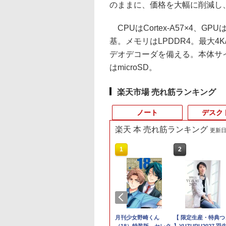
のままに、価格を大幅に削減し
CPUはCortex-A57×4、GP
基。メモリはLPDDR4。最大4K/
デオデコーダを備える。本体サイズ
はmicroSD。
楽天市場 売れ筋ランキング
ノート
デスク
楽天 本 売れ筋ランキング
更新日時
3
10
10
10
1
1
1
1
2
2
2
2
OM
ノートパソコン 富
品】 ハイキュ
タッチ機能】モバイ
【エントリーでポイント100％還元の
【期間限定P15倍+最大
愛蔵版シグルイ 1～7巻
Type-C一本接続！ゲ
■新品■Panasonic
【エントリーでポイント100％還元の
【中古良品】【安心保
月刊少女野崎くん
【期間限定破格金
【超特価】厳選大手
【 限定生産・特典つ
「28