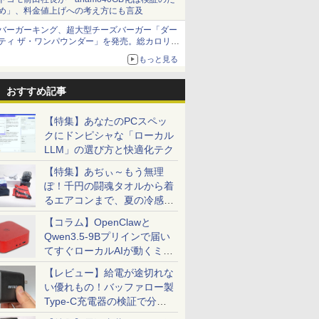
め」、料金値上げへの考え方にも言及
バーガーキング、超大型チーズバーガー「ダー
ティ ザ・ワンパウンダー」を発売。総カロリー
約1656kcal、総重量約527g！
もっと見る
おすすめ記事
【特集】あなたのPCスペッ
クにドンピシャな「ローカル
LLM」の選び方と快適化テク
【特集】あぢぃ～もう無理
ぽ！千円の闘魂タオルから着
るエアコンまで、夏の冷感グ
ッズ一挙紹介
【コラム】OpenClawと
Qwen3.5-9Bプリインで届い
てすぐローカルAIが動くミニ
PC「SER9 Pro」
【レビュー】給電が途切れな
い優れもの！バッファロー製
Type-C充電器の検証で分か
ったこと