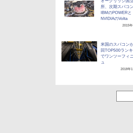
オークリッジ国
所、次期スパコ
IBMのPOWERと
NVIDIAのVolta
2015
米国のスパコンが
回TOP500ラン
でワンツーフィ
ュ
2018年