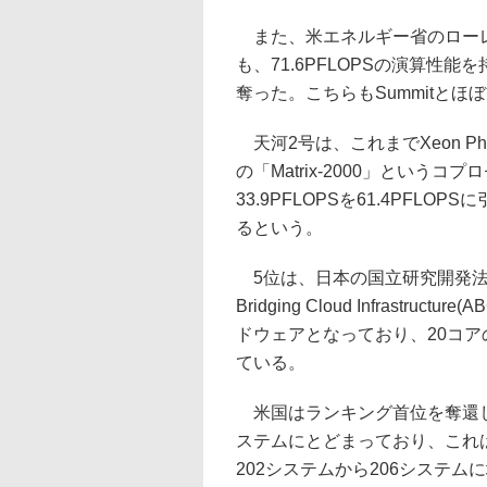
また、米エネルギー省のローレン
も、71.6PFLOPSの演算性
奪った。こちらもSummitと
天河2号は、これまでXeon 
の「Matrix-2000」とい
33.9PFLOPSを61.4PF
るという。
5位は、日本の国立研究開発法人
Bridging Cloud Infrastr
ドウェアとなっており、20コアのXe
ている。
米国はランキング首位を奪還した
ステムにとどまっており、これは
202システムから206システ