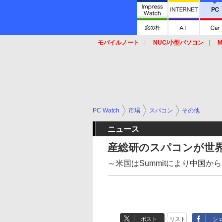
モバイルノート
NUC/小型パソコン
M
SSD
キーボード
マウス
PC Watch
市場
スパコン
その他
ニュース
産総研のスパコンが世
～米国はSummitにより中国
ポスト
リスト
シ