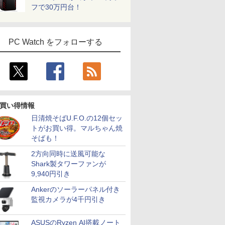
フで30万円台！
PC Watch をフォローする
買い得情報
日清焼そばU.F.O.の12個セッ
トがお買い得。マルちゃん焼
そばも！
2方向同時に送風可能な
Shark製タワーファンが
9,940円引き
Ankerのソーラーパネル付き
監視カメラが4千円引き
ASUSのRyzen AI搭載ノート