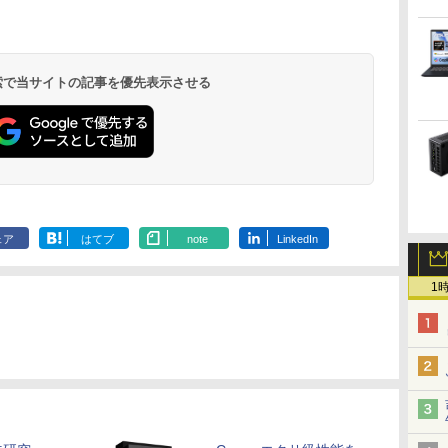
HD（1920x1080）IPS
株式会社 Gakken検査
パネル ブルーカット 自
ゲーミングモニター
ター リフレ
サドック ]
.
Anker Soundcore
On My Road
by Amazon 天然水
HUNTER×HUNTER
【2026年アップグレ
On My Road
by Amazon 炭酸水
スーパーの裏でヤニ
Xiaomi シャオミ
BUGS LIFE
コカ・コーラ やかんの
ONE PIECE モノクロ
パネル ノングレア(非
テスト 数字 形 書く 練
立スタンド VESA スピ
PCモニター 23.8
ト300Hz 高
Liberty 5 ミッドナイ
(Stadium ver.)
ラベルレス 2L×9本
モノクロ版 39 (ジャ
ード版】AOKIMI ワ
(Stadium ver.)
ラベルレス 500ml
吸うふたり 9巻 (デジ
REDMI Buds 8 Lite ワ
麦茶 from 爽健美茶 ラ
版 115 (ジャンプコミ
光沢)【3ケ月保証】
習問題 ドリル トレーニ
ーカ内蔵 USBType-C
1920×1080 HDMI D-
横変更可能 HDR
￥250
トブラック
ンプコミックス
イヤレスイヤホン
×24本 強炭酸水 ペッ
タル版ビッグガンガ
イヤレスイヤホン
ベルレス
ックスDIGITAL)
ング 学研
ミニHDMI Sw-
Sub ブラック スピーカ
パネル 【RC
￥250
￥1,117
￥250
水
DIGITAL)
bluetooth イヤホン
トボトル 500ミリリ
ンコミックス)
Bluetooth 5.4 ノイズ
650mlPET×24本
itch/PS3/PS4/PS5/Xbox/PC
ー：なし
DOSHISHA
￥14,990
￥572
￥1,964
￥1,625
￥810
￥2,980
￥1,653
￥594
 検索で当サイトの記事を優先表示させる
V12 小型軽量 ブルー
ットル (Smart
キャンセリング ANC
24E2N2100/11
DGF240SWB
トゥースHi-Fi 最大
Basic)
36時間再生
36時間再生 ぶるーと
ゅーす コードレス
ENCノイズキャンセ
リング 自動ペアリン
グ Type-C充電 マイ
ク付き 防水 タッチ式
音量調整 スポーツ/通
勤/通学/WEB会議(ホ
ェア
はてブ
note
LinkedIn
ワイト)
1