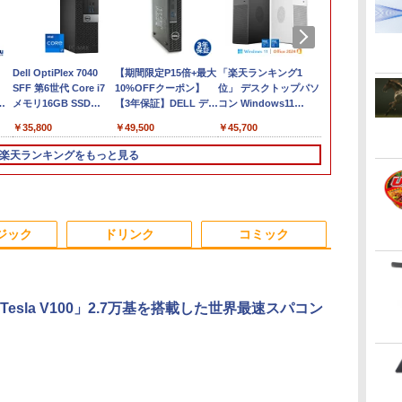
ン
【長期保証付】Xiaomi
Dell OptiPlex 7040
【展示品】 Lenovo ノ
【期間限定P15倍+最大
【新品】Windows11
「楽天ランキング1
【期間限定P1
Sycom / デ
ソコ
シャオミ REDMI Pad 2
SFF 第6世代 Core i7
ートパソコン Ideapad
10%OFFクーポン】
ノートパソコン office
位」 デスクトップパソ
10%OFFク
ーミングPC / 
世
11
6+128GB ラベンダー
メモリ16GB SSD
Duet 560
【3年保証】DELL デル
付き 15.6インチワイド
コン Windows11
【3年保証】DE
MASTER / 第9
リ
世代
パープル 11型Android
512GB Office付き
Chromebook 13.3型
OPTIPLEX 3090
液晶 フルHD Intel
Office付き パソコン 新
ル VOSTRO 3
グラフィックボー
￥35,481
￥35,800
￥34,800
￥49,500
￥39,800
￥45,700
￥42,900
￥53,187
タブレット
HDMI Windows11 デ
タッチパネル/
MICRO SSD256GB メ
Pentium GOLD 6500Y
品｜インテル 第14世代
SSD512GB 
Corporation
0GB
6GB/128GB/WiFi
スクトップPC 中古パ
Snapdragon 7c Gen2/
モリ16GB Core i3
メモリ12GB 新品
Core i5-4590 i5 i7-
8GB Core i3
[GeForce RT
楽天ランキングをもっと見る
ルチ
量
VHU5864JP
ソコン
メモリ 4GB/ eMMC
Windows 11 Pro 中古
SSD256GB USB3.0
14700F｜ SSD 256GB
Windows 11
SUPER] 25
e
i6
128GB/ Chrome OS/
アウトレット 返品 送
HDMI 日本語配列キー
～2TB｜メモリ 8～
アウトレット 
ブ DRW-24D
更
ク
Officeなし/ アビスブル
料無料 中古デスクトッ
ボード【NC15】
64GB DDR4/5｜ デス
料無料 中古
16GB【中古
ー ストームグレー
プパソコン 中古パソコ
クトップPC 2年保証 激
コン 中古パソ
3
3
4
4
5
5
6
6
可
ン デスクトップパソコ
安 高性能 ゲーム 本体
ートパソコン
ジック
ドリンク
コミック
スク
済
ン デスクトップ PC ミ
のみ PC 高スペッ 初期
ノートPC OF
ート
ニPC OFFICE付き
設定済み
Tesla V100」2.7万基を搭載した世界最速スパコン
ば
す
【送料無料】TF: EIZO
学研特別支援教材
モバイルモニター 15.6
大人の科学マガジン
液晶ディスプレイ 23イ
兵庫県政問題 運動篇
ドウシシャ AV
カプラン臨床
タ
ト
FlexScan EV2450
WAVES ウェーヴス
インチ モバイルディス
あたらしい鳩時計 [ 大
ンチ ディスプレイ フ
声をあげる市民 [ ドン
ルHD解像度 2
テキスト第3版 
7
2019年製 超狭額ベゼル
『見る力』を育てるビ
プレイ 1920*1080 ポー
人の科学マガジン編集
ィリップス 液晶モニタ
マッツ ]
ーミングディ
診断基準の臨
ル
23.8型ワイド フル
ジョン・アセスメント
タブルモニター IPS液晶
部 ]
ー パソコンモニター
液晶ディスプ
開 [ ベンジ
￥7,980
￥19,800
￥8,489
￥10,780
￥11,480
￥2,200
￥12,480
￥22,000