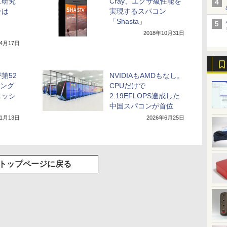
立研究
Cray、エクサ級性能を
ンは
実現するスパコン
「Shasta」
2018年10月31日
年4月17日
第52
NVIDIAもAMDもなし。
キング
CPUだけで
ニッシ
2.19EFLOPS達成した
中国スパコンが首位
11月13日
2026年6月25日
トップページに戻る