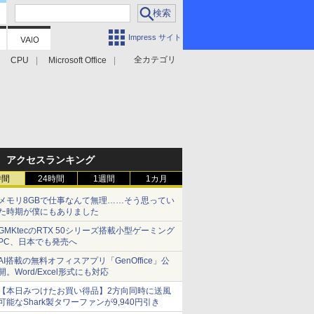
Impress サイト
全カテゴリ
CPU
Microsoft Office
アクセスランキング
時間
24時間
1週間
1カ月
メモリ8GBで仕事なんて無理……そう思ってい
た時期が僕にもありました
GMKtecのRTX 50シリーズ搭載小型ゲーミング
PC、日本でも発売へ
AI搭載の無料オフィスアプリ「GenOffice」公
開。Word/Excel形式にも対応
【本日みつけたお買い得品】2方向同時に送風
可能なShark製タワーファンが9,940円引き