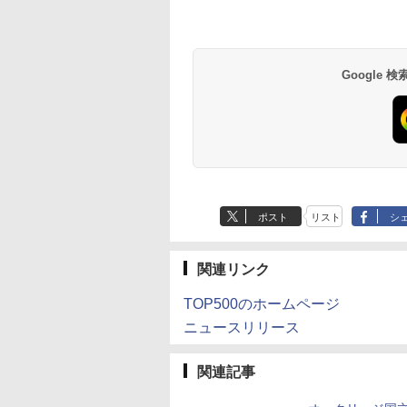
 ディスプレイ フ
ん こども 子ども 0
スプレイ WQHD
HD） 16:9 IPSパネル
ディスプレイ
Anker Soundcore
BRUCE WAYNE feat.
【Amazon.co.jp限
薬屋のひとりごと 17
Anker Soundcore
BRUCE WAYNE feat
by Amazon 天然水
異世界居酒屋「の
D FHD VA 非光沢
歳 2歳 3歳 4歳 小
(2560x1440) Fast IPS
LEDバックライト付 非
HDMI【smtb-u】
P40i オフホワイト
Flo Milli, ATL Jacob
定】 い・ろ・は・す
巻 (デジタル版ビッグ
P31i ブラック
Flo Milli, ATL Jacob
ラベルレス 500ml
ぶ」(22) (角川コミッ
ムベゼル 液晶モニ
 タッチペン 図鑑
200Hz 1ms(MPRT)
光沢 ノングレア 液晶
[Explicit]
2L PET ラベルレス
ガンガンコミックス)
[Explicit]
×24本 富士山の天然
クス・エース)
 vesa対応 壁掛け
ん はじめて 英語
124%sRGB 低ブルー
ディスプレイ ディスプ
￥5,990
￥4,990
×8本
水 バナジウム含有 
ム取付可 アイリス
ゼント クリスマス
ライトフリッカーフリ
レイポート VGA【中
￥250
￥1,001
￥770
￥250
￥1,380
￥832
Google
ミネラルウォーター
ヤマ LUCA ILD-
い 知育玩具 英語
ーFreeSync & G-Sync
古】
ペットボトル 静岡県
*
対応高輝度400cd/m²
産 500ミリリットル
PS5対応HDMI×2
(Smart Basic)
DP×1.4 KTC H27T22C
3年保証
ポスト
リスト
シ
関連リンク
TOP500のホームページ
ニュースリリース
関連記事