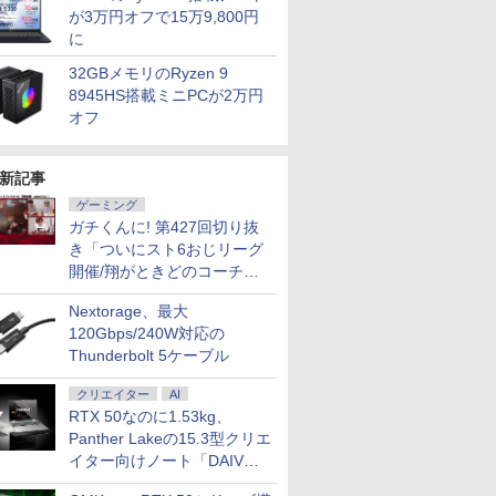
が3万円オフで15万9,800円
に
32GBメモリのRyzen 9
8945HS搭載ミニPCが2万円
オフ
新記事
ゲーミング
ガチくんに! 第427回切り抜
き「ついにスト6おじリーグ
開催/翔がときどのコーチ就
任など」
Nextorage、最大
120Gbps/240W対応の
Thunderbolt 5ケーブル
クリエイター
AI
RTX 50なのに1.53kg、
Panther Lakeの15.3型クリエ
イター向けノート「DAIV
Z5」