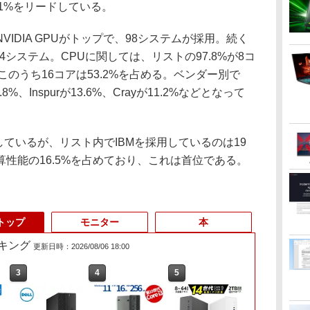
.1%をリードしている。
DIA GPUがトップで、98システムが採用。続く
Yは4システム。CPUに関しては、リストの97.8%が8コ
このうち16コアは53.2%を占める。ベンダー別で
.8%、Inspurが13.6%、Crayが11.2%などとなって
を採用しているが、リスト内でIBMを採用しているのは19
性能の16.5%を占めており、これは首位である。
トップ
モニター
本
キング
更新日時：2026/08/06 18:00
3
3
4
4
5
5
6
6