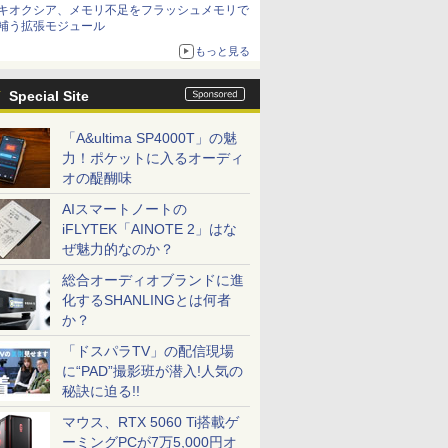
キオクシア、メモリ不足をフラッシュメモリで
補う拡張モジュール
もっと見る
Special Site
「A&ultima SP4000T」の魅
力！ポケットに入るオーディ
オの醍醐味
AIスマートノートの
iFLYTEK「AINOTE 2」はな
ぜ魅力的なのか？
総合オーディオブランドに進
化するSHANLINGとは何者
か？
「ドスパラTV」の配信現場
に“PAD”撮影班が潜入!人気の
秘訣に迫る!!
マウス、RTX 5060 Ti搭載ゲ
ーミングPCが7万5,000円オ