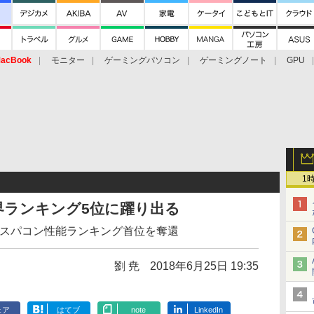
acBook
モニター
ゲーミングパソコン
ゲーミングノート
GPU
1
界ランキング5位に躍り出る
からスパコン性能ランキング首位を奪還
劉 尭
2018年6月25日 19:35
ェア
はてブ
note
LinkedIn