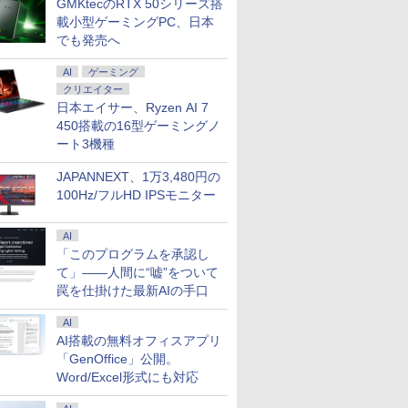
GMKtecのRTX 50シリーズ搭
載小型ゲーミングPC、日本
でも発売へ
AI
ゲーミング
クリエイター
日本エイサー、Ryzen AI 7
450搭載の16型ゲーミングノ
ート3機種
JAPANNEXT、1万3,480円の
100Hz/フルHD IPSモニター
AI
「このプログラムを承認し
て」――人間に“嘘”をついて
罠を仕掛けた最新AIの手口
AI
AI搭載の無料オフィスアプリ
「GenOffice」公開。
7
7
8
8
9
9
10
Word/Excel形式にも対応