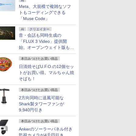
AI
Meta、大規模で複雑なソフ
トもコーディングできる
「Muse Code」
5倍+最大
スクトップPC ゲ
【SSD512GB】マウス
中古パソコン 中古 デスクト
フルHD 13.3インチ 中
中古パソコン 中古 デスクト
中古美品 WUXGA 13.3
【中古】 HP Pro M
Wi-
AI
クリエイター
ーポン】
COOLER
コンピューター
ップパソコン Office付き 大
古美品 Fujitsu
ップパソコン Office付き 第
インチ Lenovo
G9 Desktop 
Fi6(802.11
音・会話も同時生成の
LL デ
世代Core i5 /
mouse MousePro-
容量 32GBメモリ
LIFEBOOK U7312/J /
10世代 32GBメモリ 3画面対
ThinkPad X13 Gen3
トップパソコン Wi
IRカメラ顔
500
ド NVIDIA
NB520H 第10世代
512GBSSD 512GB 2TBHDD
Windows11/ 卓越性能
応 サポート充実 日本人サポ
Type-21BQ フルHD対
Core i5 第12
証 HP ZBook
「FLUX 3 Video」提供開
￥47,300
￥65,000
￥49,990
￥77,000
￥57,990
￥79,800
￥55,000
メモリ
 TU104
Core i5 16GB SSD
Nvidia GeForce ゲーム 動画
12コア 第12世代Core
ート 現品撮影 本体のみ
応/ Windows11/ 卓越
16GB NVMeSS
G7 Mobile 
始。オープンウェイト版も計
X 2070
512GB HDD 500GB
データ保存 本体のみ
i5-1250P/ 12GB/ 爆速
Windows11 Pro Lenovo
性能 10コア 第12世代
無線LAN Blueto
14インチ薄型
画
 Pro 中古
6MB / 光学ドライ
Full-HD 15.6型 15.6イ
Windows11 Pro HP
NVMe式512GB-SSD/
ThinkCentre M70s Core i7
Core i7-1255u/ 16GB
Office付き 中
Quadro P
本日みつけたお買い得品
返品 送
5MT / メモリ
ンチ Wi-Fi Bluetooth
EliteDesk 800 G4 Core i7
カメラ/ 無線Wi-Fi6/
32GB 中古 パソコン デスク
DDR5/ 爆速NVMe式
ューレット・パッ
世代Core i7
ノートパソ
品】
Windows11 Pro Web
日清焼そばU.F.O.の12個セッ
32GB 中古 パソコン デスク
Office付き/ Win11【中
トップパソコン
256GB-SSD/ カメラ 無
ロミニ 超小型 ミ
モリ16GB
コン ノ
カメラ テンキー付き
トップパソコン
古ノートパソコン 中古
線Wi-Fi6/ Office付き
NVMeSSD51
トがお買い得。マルちゃん焼
7
7
8
8
9
9
10
10
 ノート
WPS Office付き オフ
パソコン 中古PC】税
Win11【中古ノートパ
C Thunder
そばも！
FICE付き
ィス ノートパソコン
込送料無料 あす楽対応
ソコン 中古パソコン
ードバックラ
中古パソコン 90日保証
当日発送
中古PC】税込送料無料
センサー HDM
本日みつけたお買い得品
【中古】
即日発送
Windows11
2方向同時に送風可能な
Shark製タワーファンが
9,940円引き
ISTA フ
精神医学
Acer モニター 23.8イ
New Sounds in Brass
モバイルモニター 14イ
遊戯王 文庫版 コミック
【選べるモニター台or
タッチペンで音が聞け
【2,000
角川まんが
本日みつけたお買い得品
4.5型ゲ
DSM-5
ンチ IPS フルHD
NSB 第9集 ブラジル
ンチ 超薄型 超軽量540g
全22巻 完結セット
アームセット】 モニタ
る！ はじめてずかん
最大31.5
ズ 日本の
スプレイ
床への展
144Hz 1ms(VRB) 非光
高輝度400nit
（集英社文庫ーコミッ
ー 27インチ hdmi PC
1000 英語つき はじめ
ーミングモ
巻+別巻5
Ankerのソーラーパネル付き
￥22,000
レイ モニ
ャミン・J．
沢 sRGB 99% AMD
100％sRGB広色域 自立
ク版） [ 高橋 和希 ]
モニター パソコンモニ
て図鑑1000 はじめての
ンチモニタ
[ 山本 博文
監視カメラが4千円引き
￥12,980
￥14,980
￥22,660
￥14,800
￥5,478
￥23,731
￥23,760