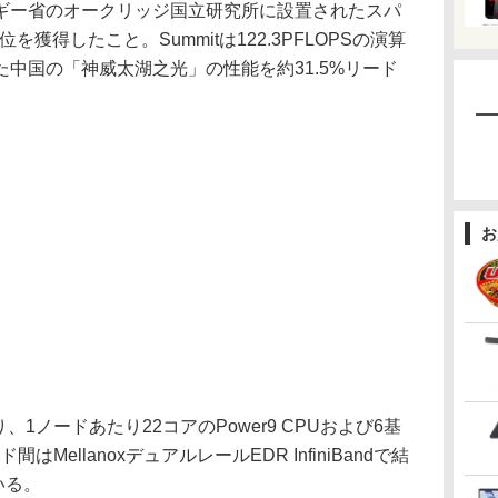
ー省のオークリッジ国立研究所に設置されたスパ
を獲得したこと。Summitは122.3PFLOPSの演算
中国の「神威太湖之光」の性能を約31.5%リード
お
り、1ノードあたり22コアのPower9 CPUおよび6基
ド間はMellanoxデュアルレールEDR InfiniBandで結
いる。