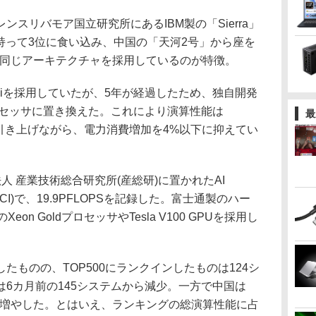
スリバモア国立研究所にあるIBM製の「Sierra」
能を持って3位に食い込み、中国の「天河2号」から座を
ほぼ同じアーキテクチャを採用しているのが特徴。
Phiを採用していたが、5年が経過したため、独自開発
うコプロセッサに置き換えた。これにより演算性能は
最
LOPSに引き上げながら、電力消費増加を4%以下に抑えてい
 産業技術総合研究所(産総研)に置かれたAI
ucture(ABCI)で、19.9PFLOPSを記録した。富士通製のハー
on GoldプロセッサやTesla V100 GPUを採用し
ものの、TOP500にランクインしたものは124シ
6カ月前の145システムから減少。一方で中国は
ムに増やした。とはいえ、ランキングの総演算性能に占