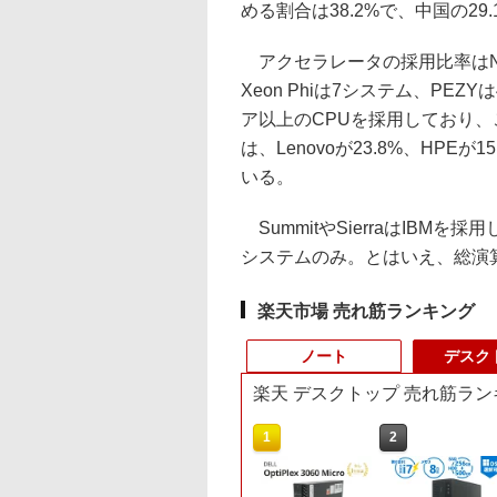
める割合は38.2%で、中国の29
アクセラレータの採用比率はNVI
Xeon Phiは7システム、PEZ
ア以上のCPUを採用しており、
は、Lenovoが23.8%、HPEが15
いる。
SummitやSierraはIBM
システムのみ。とはいえ、総演算
楽天市場 売れ筋ランキング
ノート
デスク
楽天 デスクトップ 売れ筋ラン
9
10
1
1
2
2