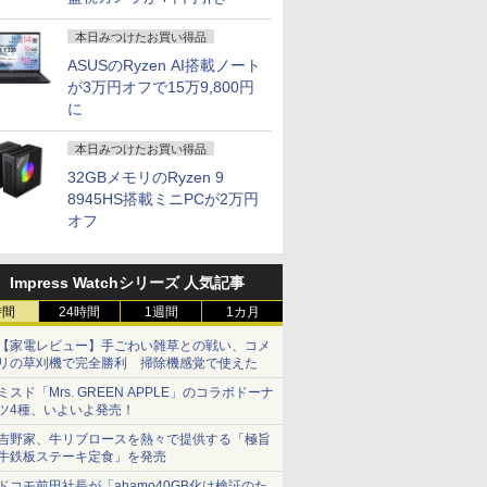
ッシュレー
FreeSync ブルーライ
型 収納ケース付 スリム
ター ディスプレイ フ
ずかん こども 子ども 0
スプレイ W
さ調節/縦
ト低減 スピーカー内蔵
ベゼル 画像比率調整可
ルHD FHD VA 非光沢
歳 1歳 2歳 3歳 4歳 小
(2560x1440
本日みつけたお買い得品
10 IPS
ゼロフレーム HDMI
能 モバイルディスプレ
スリムベゼル 液晶モニ
学館 タッチペン 図鑑
200Hz 1m
P】
1.4 ミニD-Sub 15ピン
イ ポータブルモニター
ター vesa対応 壁掛け
ずかん はじめて 英語
124%sR
ASUSのRyzen AI搭載ノート
 ブラック
6軸カラー スタンダー
非光沢IPSパネル
アーム取付可 アイリス
プレゼント クリスマス
ライトフリ
が3万円オフで15万9,800円
ド 3年保証(パネルは1
WUXGA 1920x1200
オーヤマ LUCA ILD-
お祝い 知育玩具 英語
ーFreeSyn
に
年) KA242YP6bmix
PS4/XBOX/Switch/PC/Mac
D27 *
教育
対応高輝度4
など対応
PS5対応HD
本日みつけたお買い得品
DP×1.4 K
3年保証
32GBメモリのRyzen 9
8945HS搭載ミニPCが2万円
オフ
Impress Watchシリーズ 人気記事
時間
24時間
1週間
1カ月
【家電レビュー】手ごわい雑草との戦い、コメ
リの草刈機で完全勝利 掃除機感覚で使えた
ミスド「Mrs. GREEN APPLE」のコラボドーナ
ツ4種、いよいよ発売！
吉野家、牛リブロースを熱々で提供する「極旨
牛鉄板ステーキ定食」を発売
ドコモ前田社長が「ahamo40GB化は検証のた