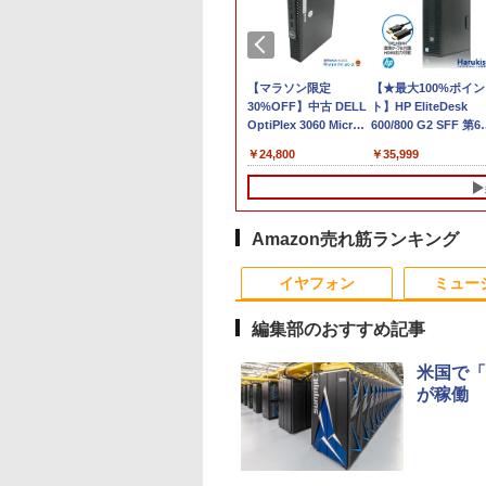
古 デスクト
品 WUXGA 13.3
【中古】 HP Pro Mini 400
Wi-
VETESA正規店 新品 ノ
【マラソン限定
【★最大100%ポイン
【エントリーでポイ
ice付き 第
 Lenovo
G9 Desktop PC 中古デスク
Fi6(802.11ax)+Bluetooth5.2
ートパソコン セール
30%OFF】中古 DELL
ト】HP EliteDesk
ト10倍】 ノートパ
メモリ 3画面対
kPad X13 Gen3
トップパソコン Windows11
IRカメラ顔認証+指紋認
office付き windows11
OptiPlex 3060 Micro
600/800 G2 SFF 第6
ン 中古 Bランク Win
 日本人サポ
e-21BQ フルHD対
Core i5 第12世代 メモリ
証 HP ZBook Firefly 14
マウスセット PC 14型
D10U Core i5 8400T
代 Corei7-6700 メモ
Pro カメラ i5 第10
990
￥79,800
￥55,000
￥31,480
￥24,800
￥35,999
￥34,800
本体のみ
indows11/ 卓越
16GB NVMeSSD256GB搭載
G7 Mobile Workstation
Celeron N3350/J3355
第8世代CPU メモリ
8GB 高速新品
dynabook G83/FU
 Lenovo
10コア 第12世代
無線LAN Bluetooth WPS
14インチ薄型 NVIDIA
メモリ8GB/12GB
8GB SSD256GB
SSD256GB+HDD50
8GBメモリ 256GB
0s Core i7
 i7-1255u/ 16GB
Office付き 中古パソコン ヒ
Quadro P520搭載 第10
SSD128GB/256GB/512GB/1TB
Windows11Home 1年
Windows11 DVDマ
SSD 13.3インチ 軽
ソコン デスク
5/ 爆速NVMe式
ューレット・パッカード プ
世代Core i7-10510U メ
安い 格安 ラップトップ
保証 レビュー特典：
ドライブ 正規版Offic
ノートパソコン Wi-F
GB-SSD/ カメラ 無
ロミニ 超小型 ミニPC
モリ16GB
WPS Office Bランク
付き Windows10 変
軽い B5 ダイナブッ
Amazon売れ筋ランキング
Fi6/ Office付き
NVMeSSD512GB Type-
パソコン デスクトップ
可 VGA DisplayPort
ノートパソコン
10
10
1
1
2
2
11【中古ノートパ
C Thunderbolt3 キーボ
パソコン デル 中古パ
HDMI 2画面同時出力
windows11pro
イヤフォン
ミュー
ン 中古パソコン
ードバックライト NFC
ソコン 中古デスクトッ
能 中古パソコン デ
win11pro 初期設定
PC】税込送料無料
センサー HDMI Office
プパソコン PC
トップ
office付き 中古ノ
編集部のおすすめ記事
発送
Windows11
PC
米国で「
が稼働
べるモニター台or
チペンで音が聞け
【2,000円クーポン＋P
角川まんが学習シリー
DELL デル E2417H
ちいかわ なんか小さく
送料無料！！【あき
自分の思いを言葉に
ムセット】 モニタ
 はじめてずかん
最大31.5%還元！】ゲ
ズ 日本の歴史 全16
LED液晶モニター 23.8
てかわいいやつ 全巻(1-
お〜】モバイル モニ
る こどもアウトプッ
7インチ hdmi PC
00 英語つき はじめ
ーミングモニター 27イ
巻+別巻5冊定番セット
インチワイド ブラック
8)セット 全巻新品 蔦屋
ー 車載 オンダッシュ 
図鑑 [ 樺沢 紫苑 ]
ター パソコンモニ
鑑1000 はじめての
ンチモニター 液晶ディ
[ 山本 博文 ]
1920×1080 （フル
書店
インチ IPS ポータブ
,800
478
￥23,731
￥23,760
￥5,300
￥9,900
￥6,000
￥1,650