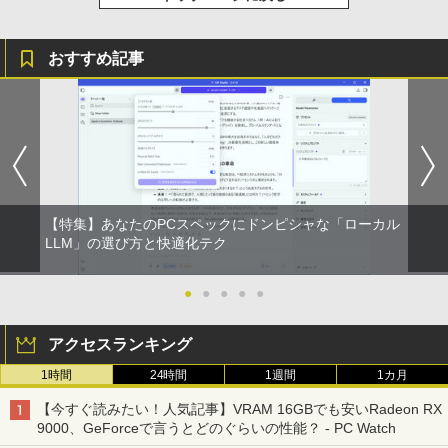
ラック
クスDIGITAL)
by Amazon 天然水ラベルレス 2L×9本
アイ・オー・データ機器 ワイド液晶ディ
3
￥250
スプレイ 23.8型/LCD-A241DB
￥2,200
￥14,990
￥594
￥1,117
おすすめ記事
￥12,370
転生したら第七王子だったので、気まま
4
【2026年アップグレード版】AOKIMI ワイヤ
On My Road (Stadium ver.)
HUNTER×HUNTER モノクロ版 39 (ジャンプ
に魔術を極めます（24） 【電子書籍】[
レスイヤホン bluetooth イヤホン V12 小型
コミックスDIGITAL)
by Amazon 炭酸水 ラベルレス 500ml ×24本
石沢庸介 ]
【当日発送】I-O DATA アイ・オー・デー
4
軽量 ブルートゥースHi-Fi 最大36時間再生 ぶ
強炭酸水 ペットボトル 500ミリリットル (Sm
￥250
タ 5年保証 3辺フレームレス&広視野角A
るーとゅーす コードレス ENCノイズキャン
art Basic)
￥572
DSパネル 23.8型ワイド液晶 ブラック 24
￥825
セリング 自動ペアリング Type-C充電 マイク
インチ相当 PCモニター LCD-A241DB L
付き 防水 タッチ式音量調整 スポーツ/通勤/通
￥1,625
CDA241DB 【NE直】
学/WEB会議(ホワイト)
【特集】あなたのPCスペックにドンピシャな「ローカル
BUGS LIFE
スーパーの裏でヤニ吸うふたり 9巻 (デジタル
LLM」の選び方と快適化テク
￥12,720
【3千円以上送料無料】新装版 沈黙の艦
5
￥1,964
版ビッグガンガンコミックス)
コカ・コーラ やかんの麦茶 from 爽健美茶 ラ
隊 全16巻セット
ベルレス 650mlPET×24本
￥250
●
●
●
●
●
￥810
￥22,660
Xiaomi シャオミ REDMI Buds 8 Lite ワイヤ
￥2,009
モニター 21.5インチ 黒 白 100Hz ゲーミ
5
レスイヤホン Bluetooth 5.4 ノイズキャンセ
ングモニター【1ms応答 2mmベゼルレ
アクセスランキング
リング ANC 36時間再生
ス】pcモニター 1920*1080 FHD パソコ
ン モニター VA非光沢 4000:1 HDMI 角度
1時間
24時間
1週間
1カ月
￥3,480
調整 VESA Freesync スピーカー内蔵 kk
smart 最強配送 HG-215
【今すぐ読みたい！人気記事】VRAM 16GBでも安いRadeon RX
9000、GeForceで言うとどのぐらいの性能？ - PC Watch
￥12,399