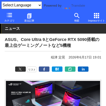
Powered by
Translate
PC Watch
パソコン/タブレット/スマートフォン
ゲーミングノー
カテゴリ
過去記事
検索
Impressサイト
ニュース
ASUS、Core Ultra 9とGeForce RTX 5090搭載の
最上位ゲーミングノートなど5機種
稲津 定晃
2026年6月17日 19:01
リスト