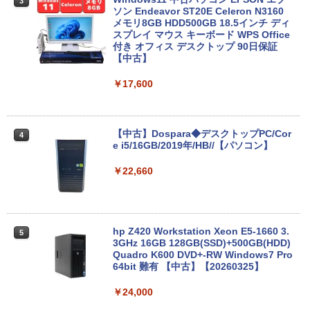
3
ソン Endeavor ST20E Celeron N3160
【超軽量2in1 タッチパネル】中古 ノー
メモリ8GB HDD500GB 18.5インチ ディ
3
トパソコン TOSHIBA 型落ち dynabook
スプレイ マウス キーボード WPS Office
VC72 第7世代 Core i5 メモリ8GB SSD2
付き オフィス デスクトップ 90日保証
56GB 12.5型フルHD Windows11 MS Of
【中古】
fice付き 軽量 持ち運び便利 WiFi Blueto
oth Type-C USB3.0 安心保証
￥17,600
￥20,800
【中古】Dospara◆デスクトップPC/Cor
4
e i5/16GB/2019年/HB//【パソコン】
【★最大100%ポイント】富士通 LIFEBO
4
OK U938/第7世代 Core i5/メモリ:4GB/8
￥22,660
GB/12GB/SSD:128GB/256GB/512GB/1
TB/Wi-fi/Bluetooth/13.3型 フルHD/カメ
ラ/Office/HDMI/USB-C/USB3.0/パソコン
中古PC 中古ノートパソコン Windows11
hp Z420 Workstation Xeon E5-1660 3.
5
￥16,800
3GHz 16GB 128GB(SSD)+500GB(HDD)
Quadro K600 DVD+-RW Windows7 Pro
64bit 難有 【中古】【20260325】
【全商品10%OFF+P5倍】HP 250 G7 第
￥24,000
5
8世代 Core i5 Windows11 Pro メモリ 8