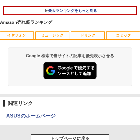
GB 16GB SSD 256GB 512GB 15型 テン
キー WEBカメラ DVDマルチ HDMI USB
楽天ランキングをもっと見る
3.1WPS Office 2 中古ノートPC 中古パ
ソコン ノートPC 中古ノートパソコン
Amazon売れ筋ランキング
￥26,400
イヤフォン
ミュージック
ドリンク
コミック
【おまかせ】モニター 23インチ 1920x1
オレンジページ 2026 10/17号増刊＜グレ
1
1
080 フルHD HDMI PCモニター 中古ディ
ー＞ [雑誌]
スプレイ
￥1,689
Google 検索で当サイトの記事を優先表示させる
Anker Soundcore P40i オフホワイト
BRUCE WAYNE feat. Flo Milli, ATL Jacob
by Amazon 天然水 ラベルレス 500ml ×24本
薬屋のひとりごと 17巻 (デジタル版ビッグガ
￥6,600
[Explicit]
富士山の天然水 バナジウム含有 水 ミネラル
ンガンコミックス)
ウォーター ペットボトル 静岡県産 500ミリリ
￥7,990
ットル (Smart Basic)
￥250
￥770
送料無料【中古】剣客商売 1〜54巻 まで
【500円クーポン＋ポイント最大31.5%還
2
2
￥1,380
の全巻セット SPコミックス 大島やすい
元！】モバイルモニター 15.6 インチ FH
ち リイド社（青年コミック）
D 1920×1080 1080P Fast IPS パネル 非
Anker Soundcore P31i ブラック
BRUCE WAYNE feat. Flo Milli, ATL Jacob
異世界居酒屋「のぶ」(22) (角川コミックス・
光沢 1000:1 高コントラスト 超軽量 600
[Explicit]
エース)
関連リンク
【Amazon.co.jp限定】 い・ろ・は・す 2L P
g スピーカー内蔵 Type-C/HDMI 接続 PS
￥22,000
ET ラベルレス ×8本
￥5,990
5/Switch/PC/スマホ対応
￥250
￥832
ASUSのホームページ
￥1,112
￥8,490
【特典】GIANNA HOMMES ISSUE05 co
3
ver 山中柔太朗(B4サイズ両面ピンナッ
Anker Soundcore Liberty 5 ミッドナイトブ
On My Road (Stadium ver.)
ONE PIECE モノクロ版 115 (ジャンプコミッ
プ)
トップページに戻る