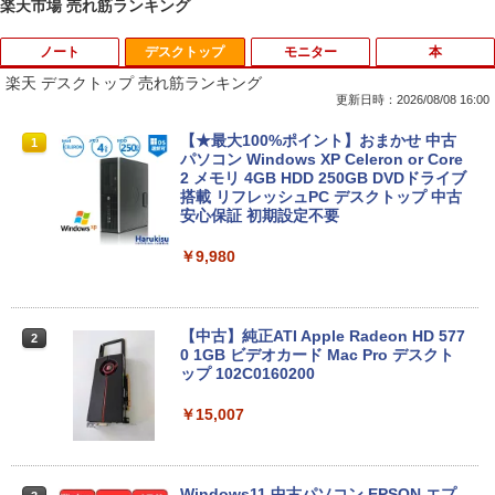
楽天市場 売れ筋ランキング
ノート
デスクトップ
モニター
本
楽天 デスクトップ 売れ筋ランキング
更新日時：2026/08/08 16:00
中古パソコン | Dell | Latitude 3590 | Wi
【★最大100%ポイント】おまかせ 中古
1
1
ndows11 | ノートPC | 一年保証 | 第8世
パソコン Windows XP Celeron or Core
代 | Core i5 8250U 1.6(〜最大3.4)GHz |
2 メモリ 4GB HDD 250GB DVDドライブ
MEM:8GB | SSD:256GB(新品) | 光学ド
搭載 リフレッシュPC デスクトップ 中古
ライブ:非搭載 | 無線LAN:あり | Webカ
安心保証 初期設定不要
メラ内蔵 | テンキー | Win11Pro64Bit | A
Cアダプター付属
￥9,980
￥18,000
【中古】純正ATI Apple Radeon HD 577
2
0 1GB ビデオカード Mac Pro デスクト
【中古】 マウスコンピューター m-Book
ップ 102C0160200
2
SSD搭載 Core i5 7200U Windows11 Ho
me Wi-Fi 長期保証 [95023]
￥15,007
￥18,600
Windows11 中古パソコン EPSON エプ