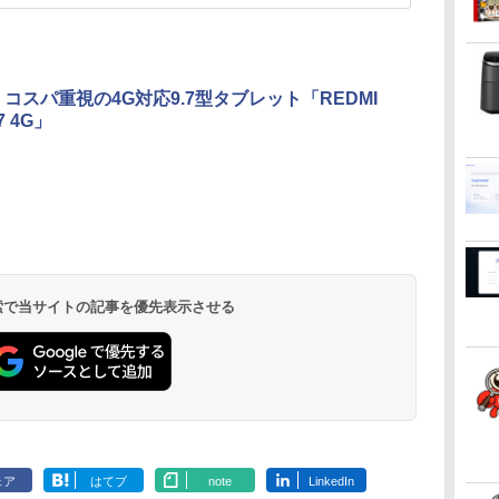
i、コスパ重視の4G対応9.7型タブレット「REDMI
.7 4G」
 検索で当サイトの記事を優先表示させる
ェア
はてブ
note
LinkedIn