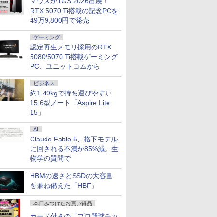
マウスがTGS 2026出展！
RTX 5070 Ti搭載の記念PCを
49万9,800円で発売
ゲーミング
認定再生メモリ採用のRTX
5080/5070 Ti搭載ゲーミング
PC、ユニットコムから
ビジネス
約1.49kgで持ち運びやすい
15.6型ノート「Aspire Lite
15」
AI
Claude Fable 5、格下モデル
に回される不満が85%減。生
物学の質問で
HBMの速さとSSDの大容量
を兼ね備えた「HBF」
本日みつけたお買い得品
カード付きの「プロ野球チッ