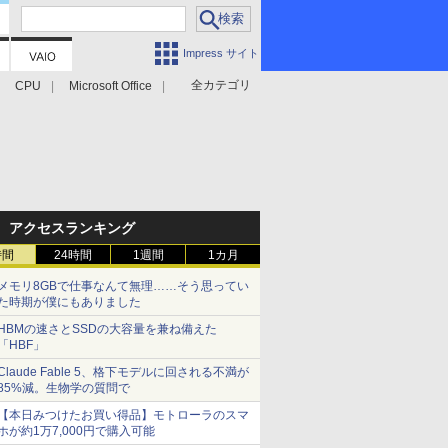
Impress サイト
全カテゴリ
CPU
Microsoft Office
アクセスランキング
時間
24時間
1週間
1カ月
メモリ8GBで仕事なんて無理……そう思ってい
た時期が僕にもありました
HBMの速さとSSDの大容量を兼ね備えた
「HBF」
Claude Fable 5、格下モデルに回される不満が
85%減。生物学の質問で
【本日みつけたお買い得品】モトローラのスマ
ホが約1万7,000円で購入可能