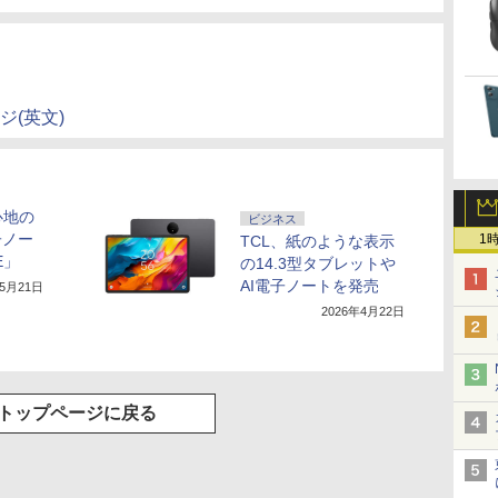
ージ(英文)
心地の
ビジネス
電子ノー
1
TCL、紙のような表示
 E」
の14.3型タブレットや
AI電子ノートを発売
年5月21日
2026年4月22日
トップページに戻る