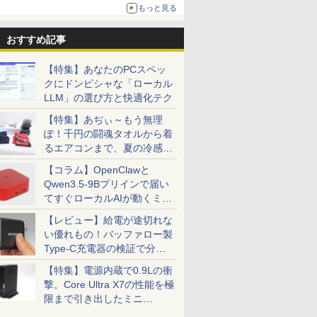
もっと見る
おすすめ記事
【特集】あなたのPCスペッ
クにドンピシャな「ローカル
LLM」の選び方と快適化テク
【特集】あぢぃ～もう無理
ぽ！千円の闘魂タオルから着
るエアコンまで、夏の冷感グ
ッズ一挙紹介
【コラム】OpenClawと
Qwen3.5-9Bプリインで届い
てすぐローカルAIが動くミニ
PC「SER9 Pro」
【レビュー】給電が途切れな
い優れもの！バッファロー製
Type-C充電器の検証で分か
ったこと
【特集】電源内蔵で0.9Lの衝
撃。Core Ultra X7の性能を極
限まで引き出したミニ
PC「GPD BOX」