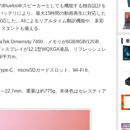
luetoothスピーカーとしても機能する独自設計を
容量バッテリにより、最大15時間の動画再生に対応した
も対応した。AIによるリアルタイム翻訳機能や、多彩
クスタンドも備える。
最
 Dimensity 7400、メモリが6GB/8GB/12GB、
、ディスプレイが12.1型WQXGA液晶、リフレッシュレ
d/平方m。
pe-C、microSDカードスロット、Wi-Fi 6、
6.8～22.7mm、重量は約775g。本体色はセレスティア