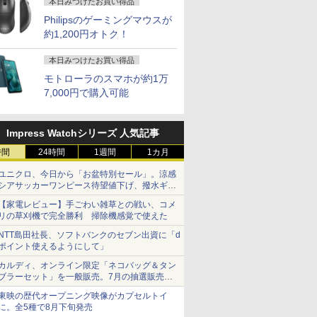
本日みつけたお買い得品
Philipsのゲーミングマウスが
約1,200円オトク！
本日みつけたお買い得品
モトローラのスマホが約1万
7,000円で購入可能
Impress Watchシリーズ 人気記事
時間
24時間
1週間
1カ月
ユニクロ、今日から「お盆特別セール」。涼感
シアサッカーワンピース待望値下げ、撥水ギア
ショーツは1990円に
【家電レビュー】手ごわい雑草との戦い、コメ
リの草刈機で完全勝利 掃除機感覚で使えた
NTT島田社長、ソフトバンクのセブン出資に「d
ポイント使えるようにして」
カルディ、オンライン限定「ネコバッグ＆タン
ブラーセット」を一般販売。7月の抽選販売の
当選無効分
東映の歴代オープニング映像がカプセルトイ
に。全5種で8月下旬発売