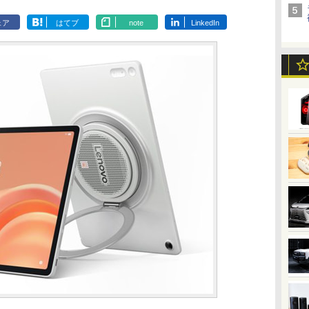
ェア
はてブ
note
LinkedIn