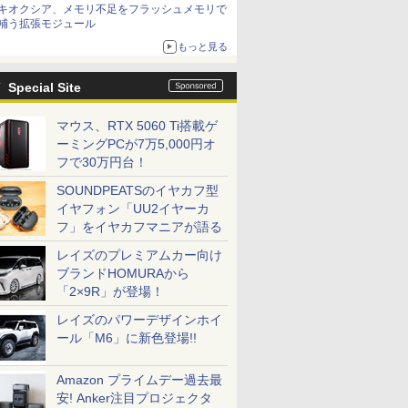
キオクシア、メモリ不足をフラッシュメモリで
補う拡張モジュール
もっと見る
Special Site
マウス、RTX 5060 Ti搭載ゲ
ーミングPCが7万5,000円オ
フで30万円台！
SOUNDPEATSのイヤカフ型
イヤフォン「UU2イヤーカ
フ」をイヤカフマニアが語る
レイズのプレミアムカー向け
ブランドHOMURAから
「2×9R」が登場！
レイズのパワーデザインホイ
ール「M6」に新色登場!!
Amazon プライムデー過去最
安! Anker注目プロジェクタ