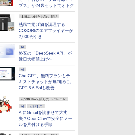
プス」が24袋セットでオトク
本日みつけたお買い得品
熱風で揚げ物を調理する
COSORIのエアフライヤーが
2,000円引き
AI
格安の「DeepSeek API」が
近日大幅値上げへ
AI
ChatGPT、無料プランもテ
キストチャットが無制限に。
GPT-5.6 Solも改善
OpenClawで試したいアレコレ
AI
ビジネス
AIにGmailを読ませて大丈
夫？OpenClawで安全にメー
ルを片付ける手順