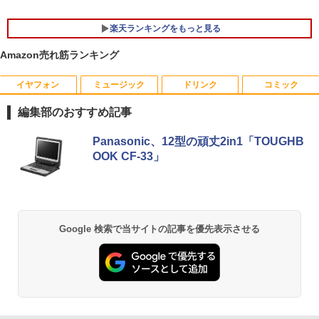
楽天ランキングをもっと見る
Amazon売れ筋ランキング
イヤフォン
ミュージック
ドリンク
コミック
ルイジアナ近代美術館 ポスター A3
1
編集部のおすすめ記事
￥11,000
Anker Soundcore P40i オフホワイト
BRUCE WAYNE feat. Flo Milli, ATL Jacob
by Amazon 天然水 ラベルレス 500ml ×24本
薬屋のひとりごと 17巻 (デジタル版ビッグガ
Panasonic、12型の頑丈2in1「TOUGHB
[Explicit]
富士山の天然水 バナジウム含有 水 ミネラル
ンガンコミックス)
OOK CF-33」
ウォーター ペットボトル 静岡県産 500ミリリ
￥7,990
ットル (Smart Basic)
￥250
￥770
【新品】 メダリスト 全巻 【特典付き】
2
￥1,380
1巻-15巻 セット 最新 【描き下ろしコー
スター】 つるまいかだ 講談社 アフタヌ
Anker Soundcore P31i ブラック
BRUCE WAYNE feat. Flo Milli, ATL Jacob
異世界居酒屋「のぶ」(22) (角川コミックス・
ーンKC いのり 光 いるか フィギュア ス
Google 検索で当サイトの記事を優先表示させる
[Explicit]
エース)
【Amazon.co.jp限定】 い・ろ・は・す 2L P
ケート 漫画 マンガ まんが 全巻セット
ET ラベルレス ×8本
￥5,990
【送料無料】
￥250
￥832
￥1,112
￥11,572
Anker Soundcore Liberty 5 ミッドナイトブ
見知らぬ糸
ONE PIECE モノクロ版 115 (ジャンプコミッ