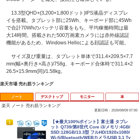
13.3型QHD+(3,200×1,800ドット)IPS液晶ディスプレ
イを搭載。タブレット部に25Wh、キーボード部に45Wh
で合計70Whのバッテリ容量をもち、平均稼働時間は最
大14時間。搭載された500万画素カメラには赤外線認証
機能があるため、Windows Helloによる顔認証も可能。
サイズ及び重量は、タブレット単体で311.4×209.5×7.7
mm(幅×奥行き×高さ)/758g、キーボード合体時で311.4×2
26.5×15.9mm(同)/1.58kg。
楽天市場 売れ筋ランキング
ノート
デスクトップ
モニター
本
楽天 ノート 売れ筋ランキング
更新日時：2026/08/09 07:00
【★最大100%ポイント】富士通 タブレ
1
ット Q739/第8世代 Core i3/メモリ:4GB/
SSD:128GB/13.3型 フルHD/1920x1080/
Wi-fi/Bluetooth/WEBカメラ/USB 3.1 Ty