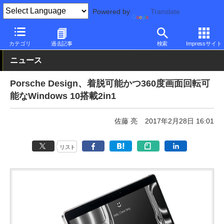
Powered by
Translate
PC Watch
イベント
MWC
2017
カテゴリ
過去記事
検索
Impressサイト
ニュース
Porsche Design、着脱可能かつ360度画面回転可
能なWindows 10搭載2in1
佐藤 亮
2017年2月28日 16:01
リスト