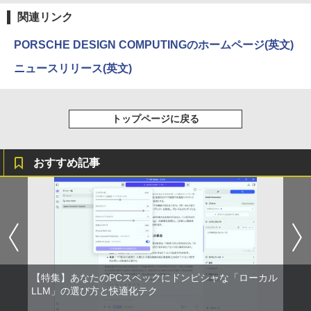
ラック
クスDIGITAL)
by Amazon 炭酸水 ラベルレス 500ml ×24本
【全巻】 悪役のエンディングは死のみ 1-
3
関連リンク
強炭酸水 ペットボトル 500ミリリットル (Sm
￥250
11巻セット （フロース コミック） [ S
art Basic)
￥14,990
￥594
UOL ]
PORSCHE DESIGN COMPUTINGのホームページ(英文)
￥1,625
￥12,342
ニュースリリース(英文)
【2026年アップグレード版】AOKIMI ワイヤ
On My Road (Stadium ver.)
HUNTER×HUNTER モノクロ版 39 (ジャンプ
レスイヤホン bluetooth イヤホン V12 小型
コミックスDIGITAL)
by Amazon 天然水ラベルレス 2L×9本
軽量 ブルートゥースHi-Fi 最大36時間再生 ぶ
￥250
【送料無料】ハヤブサ消防団 〔2〕／池
4
トップページに戻る
るーとゅーす コードレス ENCノイズキャン
￥572
井戸潤
￥1,117
セリング 自動ペアリング Type-C充電 マイク
付き 防水 タッチ式音量調整 スポーツ/通勤/通
￥2,200
学/WEB会議(ホワイト)
おすすめ記事
On My Road (Stadium ver.)
スーパーの裏でヤニ吸うふたり 9巻 (デジタル
￥1,964
版ビッグガンガンコミックス)
【Amazon.co.jp限定】 伊藤園 磨かれて、澄
みきった日本の水 2L 8本 ラベルレス [ ケース
￥250
最強宮廷指南役のおっさん、追放された
] [ 水 ] [ ペットボトル ] [ 箱買い ] [ ストック
￥810
5
Xiaomi シャオミ REDMI Buds 8 Lite ワイヤ
僻地で無双する〜幻となった種族の美少
] [ 水分補給 ]
レスイヤホン Bluetooth 5.4 ノイズキャンセ
女たちを育てて辺境を開拓〜（コミッ
リング ANC 36時間再生
ク） ： 5 【電子書籍】[ 咲宮まふ ]
￥998
￥3,480
￥792
【特集】あなたのPCスペックにドンピシャな「ローカル
LLM」の選び方と快適化テク