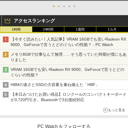
●
●
●
●
●
アクセスランキング
1時間
24時間
1週間
1カ月
【今すぐ読みたい！人気記事】VRAM 16GBでも安いRadeon RX
9000、GeForceで言うとどのぐらいの性能？ - PC Watch
メモリ8GBで仕事なんて無理……そう思っていた時期が僕にもあ
りました
VRAM 16GBでも安いRadeon RX 9000、GeForceで言うとどの
ぐらいの性能？
HBMの速さとSSDの大容量を兼ね備えた「HBF」
【本日みつけたお買い得品】ロジクールのコンパクトキーボード
が3,720円引き。Bluetoothで3台接続対応
もっと見る
PC Watch をフォローする