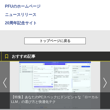
￥594
PFUのホームページ
￥1,625
ニュースリリース
On My Road (Stadium ver.)
HUNTER×HUNTER モノクロ版 39 (ジャンプ
コミックスDIGITAL)
20周年記念サイト
by Amazon 天然水ラベルレス 2L×9本
￥250
￥572
￥1,117
トップページに戻る
On My Road (Stadium ver.)
スーパーの裏でヤニ吸うふたり 9巻 (デジタル
版ビッグガンガンコミックス)
【Amazon.co.jp限定】 伊藤園 磨かれて、澄
おすすめ記事
みきった日本の水 2L 8本 ラベルレス [ ケース
￥250
] [ 水 ] [ ペットボトル ] [ 箱買い ] [ ストック
￥810
] [ 水分補給 ]
￥998
【特集】あなたのPCスペックにドンピシャな「ローカル
LLM」の選び方と快適化テク