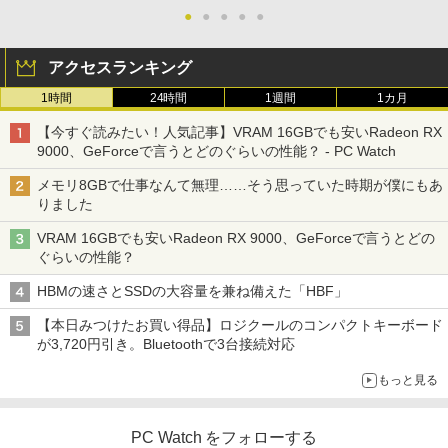
●
●
●
●
●
アクセスランキング
1時間
24時間
1週間
1カ月
【今すぐ読みたい！人気記事】VRAM 16GBでも安いRadeon RX
9000、GeForceで言うとどのぐらいの性能？ - PC Watch
メモリ8GBで仕事なんて無理……そう思っていた時期が僕にもあ
りました
VRAM 16GBでも安いRadeon RX 9000、GeForceで言うとどの
ぐらいの性能？
HBMの速さとSSDの大容量を兼ね備えた「HBF」
【本日みつけたお買い得品】ロジクールのコンパクトキーボード
が3,720円引き。Bluetoothで3台接続対応
もっと見る
PC Watch をフォローする