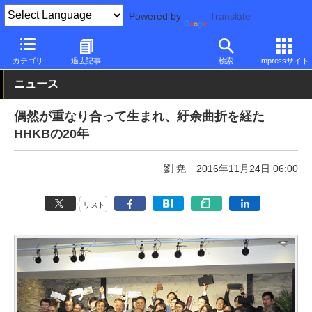
Powered by
Translate
PC Watch
半導体/周辺機器
キーボード
有線
カテゴリ
過去記事
検索
Impressサイト
ニュース
偶然が重なり合って生まれ、紆余曲折を経た
HHKBの20年
劉 尭
2016年11月24日 06:00
リスト