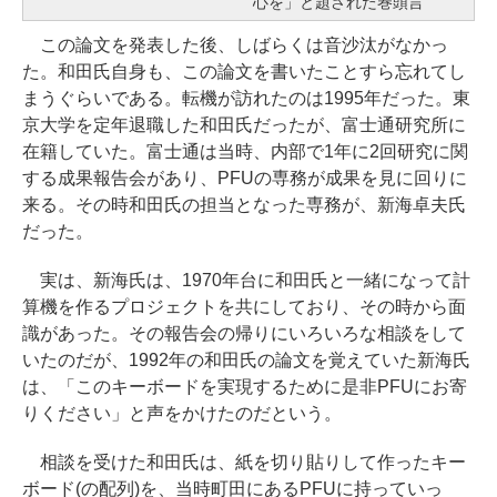
心を」と題された巻頭言
この論文を発表した後、しばらくは音沙汰がなかっ
た。和田氏自身も、この論文を書いたことすら忘れてし
まうぐらいである。転機が訪れたのは1995年だった。東
京大学を定年退職した和田氏だったが、富士通研究所に
在籍していた。富士通は当時、内部で1年に2回研究に関
する成果報告会があり、PFUの専務が成果を見に回りに
来る。その時和田氏の担当となった専務が、新海卓夫氏
だった。
実は、新海氏は、1970年台に和田氏と一緒になって計
算機を作るプロジェクトを共にしており、その時から面
識があった。その報告会の帰りにいろいろな相談をして
いたのだが、1992年の和田氏の論文を覚えていた新海氏
は、「このキーボードを実現するために是非PFUにお寄
りください」と声をかけたのだという。
相談を受けた和田氏は、紙を切り貼りして作ったキー
ボード(の配列)を、当時町田にあるPFUに持っていっ