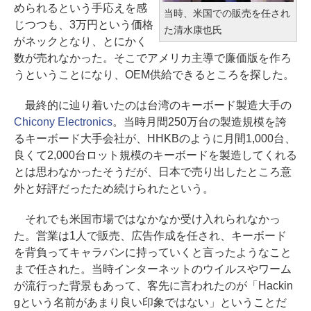
められるという手応えを感
当時、米国での販売を任され
じつつも、3万円という価格
た清水康也氏
がネックとなり、とにかく
数が売れなかった。そこでアメリカ主導で廉価版を作ろ
うということになり、OEM供給できるところを探した。
最終的に辿り着いたのは台湾のキーボード製造大手の
Chicony Electronics
。当時月間250万台の製造規模を誇
るキーボード大手会社が、HHKBのように月間1,000台、
良くて2,000台ロット規模のキーボードを製造してくれる
とは思わなかったそうだが、日本で売り出したところ意
外と好評だったため続けられたという。
それでも米国市場ではなかなか受け入れられなかっ
た。営業は1人で販売、広告作成を任され、キーボード
を背負ってキャラバンに持っていくと言ったようなこと
まで任された。当時インターネットのウイルスやワーム
が流行った背景もあって、客先に言われたのが「Hackin
gという名前があまり良い印象ではない」ということだ