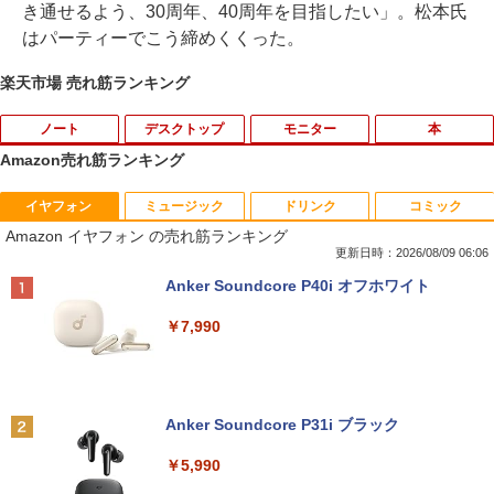
き通せるよう、30周年、40周年を目指したい」。松本氏
はパーティーでこう締めくくった。
楽天市場 売れ筋ランキング
ノート
デスクトップ
モニター
本
Amazon売れ筋ランキング
イヤフォン
ミュージック
ドリンク
コミック
【★最大100%ポイント】富士通 タブレ
ルイジアナ近代美術館 ポスター A3
1
1
Amazon イヤフォン の売れ筋ランキング
ット Q739/第8世代 Core i3/メモリ:4GB/
SSD:128GB/13.3型 フルHD/1920x1080/
更新日時：2026/08/09 06:06
￥11,000
Wi-fi/Bluetooth/WEBカメラ/USB 3.1 Ty
Anker Soundcore P40i オフホワイト
pe-C/Office/中古 タブレットPC ノート
パソコン Windows11 Windows10
￥7,990
￥15,800
【新品】 メダリスト 全巻 【特典付き】
2
1巻-15巻 セット 最新 【描き下ろしコー
スター】 つるまいかだ 講談社 アフタヌ
Anker Soundcore P31i ブラック
ーンKC いのり 光 いるか フィギュア ス
90日保障 いまさらですが WINDOWS X
2
ケート 漫画 マンガ まんが 全巻セット
P搭載 XPなら最強レベル 富士通 FM
￥5,990
【送料無料】
V-A561/572 高速CPU Core I5 2.50G W
INDOWS XP ソフトに最適 メモリー2.0