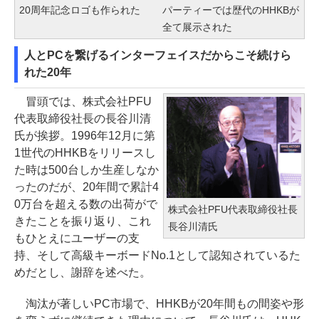
20周年記念ロゴも作られた
パーティーでは歴代のHHKBが
全て展示された
人とPCを繋げるインターフェイスだからこそ続けら
れた20年
冒頭では、株式会社PFU
代表取締役社長の長谷川清
氏が挨拶。1996年12月に第
1世代のHHKBをリリースし
た時は500台しか生産しなか
ったのだが、20年間で累計4
0万台を超える数の出荷がで
株式会社PFU代表取締役社長
きたことを振り返り、これ
長谷川清氏
もひとえにユーザーの支
持、そして高級キーボードNo.1として認知されているた
めだとし、謝辞を述べた。
淘汰が著しいPC市場で、HHKBが20年間もの間姿や形