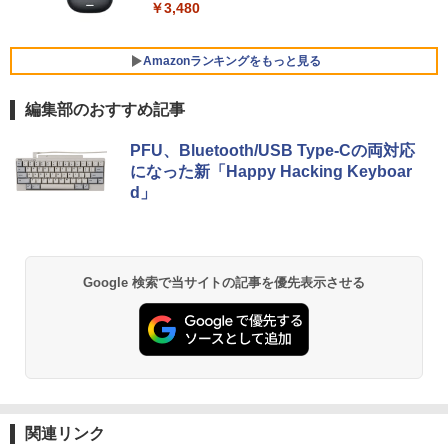
￥3,480
￥792
￥29,800
Amazonランキングをもっと見る
超得2,500円OFF&P2倍｜第8世代 office
5
編集部のおすすめ記事
付き｜楽天1位 三冠獲得｜豪華特典付き
｜最大180日保証｜Core i5 第8世代｜中
BRUCE WAYNE feat. Flo Milli, ATL Jacob
by Amazon 天然水 ラベルレス 500ml ×24本
薬屋のひとりごと 17巻 (デジタル版ビッグガ
古ノートパソコン Windows11 office付
PFU、Bluetooth/USB Type-Cの両対応
[Explicit]
富士山の天然水 バナジウム含有 水 ミネラル
ンガンコミックス)
き｜15.6型 テンキー付き｜ノートパソコ
になった新「Happy Hacking Keyboar
ウォーター ペットボトル 静岡県産 500ミリリ
ンWindows11 第8世代｜ノートパソコン
d」
ットル (Smart Basic)
｜パソコン｜PC｜中古PC
￥250
￥770
￥1,380
￥29,800
BRUCE WAYNE feat. Flo Milli, ATL Jacob
異世界居酒屋「のぶ」(22) (角川コミックス・
Google 検索で当サイトの記事を優先表示させる
[Explicit]
エース)
【Amazon.co.jp限定】 い・ろ・は・す 2L P
ET ラベルレス ×8本
￥250
￥832
￥1,112
見知らぬ糸
ONE PIECE モノクロ版 115 (ジャンプコミッ
クスDIGITAL)
by Amazon 炭酸水 ラベルレス 500ml ×24本
強炭酸水 ペットボトル 500ミリリットル (Sm
￥250
関連リンク
art Basic)