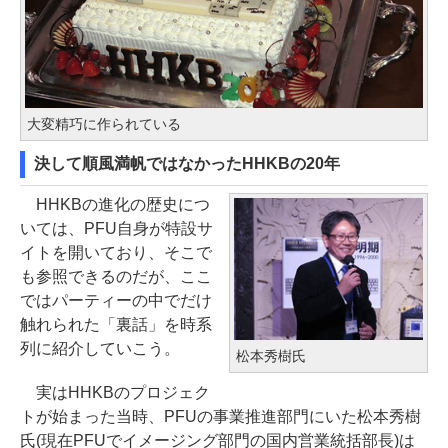
大変精巧に作られている
決して順風満帆ではなかったHHKBの20年
HHKBの進化の歴史につ
いては、PFU自身が特設サ
イトを開いており、そこで
も参照できるのだが、ここ
ではパーティーの中でだけ
触れられた「裏話」を時系
列に紹介していこう。
松本秀樹氏
実はHHKBのプロジェク
トが始まった当時、PFUの事業推進部門にいた松本秀樹
氏(現在PFUでイメージング部門の国内営業統括部長)は