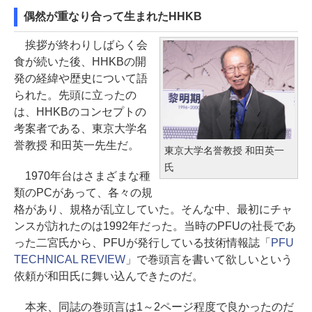
偶然が重なり合って生まれたHHKB
挨拶が終わりしばらく会
食が続いた後、HHKBの開
発の経緯や歴史について語
られた。先頭に立ったの
は、HHKBのコンセプトの
考案者である、東京大学名
誉教授 和田英一先生だ。
東京大学名誉教授 和田英一
氏
1970年台はさまざまな種
類のPCがあって、各々の規
格があり、規格が乱立していた。そんな中、最初にチャ
ンスが訪れたのは1992年だった。当時のPFUの社長であ
った二宮氏から、PFUが発行している技術情報誌「
PFU
TECHNICAL REVIEW
」で巻頭言を書いて欲しいという
依頼が和田氏に舞い込んできたのだ。
本来、同誌の巻頭言は1～2ページ程度で良かったのだ