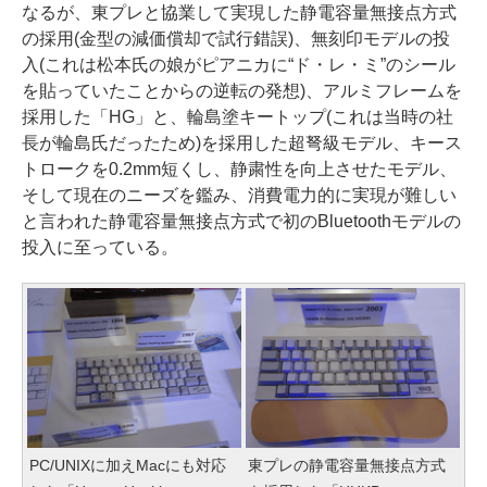
なるが、東プレと協業して実現した静電容量無接点方式
の採用(金型の減価償却で試行錯誤)、無刻印モデルの投
入(これは松本氏の娘がピアニカに“ド・レ・ミ”のシール
を貼っていたことからの逆転の発想)、アルミフレームを
採用した「HG」と、輪島塗キートップ(これは当時の社
長が輪島氏だったため)を採用した超弩級モデル、キース
トロークを0.2mm短くし、静粛性を向上させたモデル、
そして現在のニーズを鑑み、消費電力的に実現が難しい
と言われた静電容量無接点方式で初のBluetoothモデルの
投入に至っている。
PC/UNIXに加えMacにも対応
東プレの静電容量無接点方式