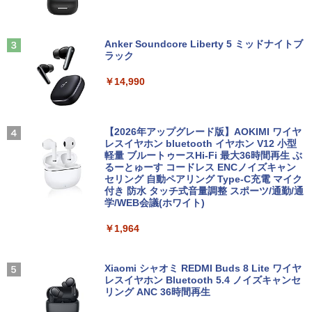
G 250G DVD 【中古】
￥11,572
￥18,700
Anker Soundcore Liberty 5 ミッドナイトブ
ラック
【全巻】 悪役のエンディングは死のみ 1-
3
11巻セット （フロース コミック） [ S
￥14,990
UOL ]
【クーポン使用で25,460円 8/2〜10迄】
3
軽量 小型 レッツノート SV8 12.1型 第8
世代 Corei5 8365U メモリ16GB M.2 SS
￥12,342
D 256GB Wi-Fi5 Bluetooth USB Type-
C Webカメラ Windows11 Pro MS offic
【2026年アップグレード版】AOKIMI ワイヤ
e2019 搭載 ノートパソコン 訳あり Let's
レスイヤホン bluetooth イヤホン V12 小型
note レビュー投稿で180日保証
軽量 ブルートゥースHi-Fi 最大36時間再生 ぶ
【送料無料】ハヤブサ消防団 〔2〕／池
4
るーとゅーす コードレス ENCノイズキャン
井戸潤
セリング 自動ペアリング Type-C充電 マイク
￥26,800
付き 防水 タッチ式音量調整 スポーツ/通勤/通
￥2,200
学/WEB会議(ホワイト)
￥1,964
レビュー投稿 5年保証｜MS Office 2024
4
H&B 搭載｜中古ノートパソコン Windo
ws11 Office付｜テンキー DVD 搭載｜C
最強宮廷指南役のおっさん、追放された
5
ore i5 第7世代 メモリ 8GB SSD 256GB
Xiaomi シャオミ REDMI Buds 8 Lite ワイヤ
僻地で無双する〜幻となった種族の美少
｜店長厳選 Lenovo ThinkPad 15.6型 Bl
レスイヤホン Bluetooth 5.4 ノイズキャンセ
女たちを育てて辺境を開拓〜（コミッ
uetooth Wi-Fi 無線｜中古 パソコン 中古
リング ANC 36時間再生
ク） ： 5 【電子書籍】[ 咲宮まふ ]
PC Word Excel