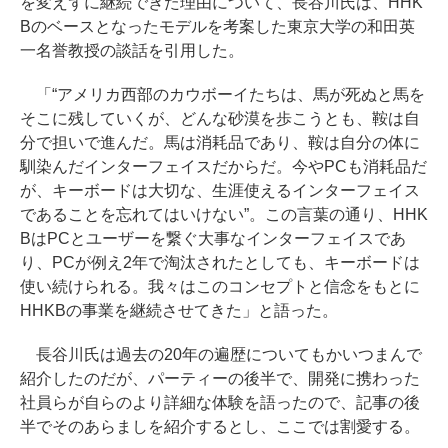
を変えずに継続できた理由について、長谷川氏は、HHK
Bのベースとなったモデルを考案した東京大学の和田英
一名誉教授の談話を引用した。
「“アメリカ西部のカウボーイたちは、馬が死ぬと馬を
そこに残していくが、どんな砂漠を歩こうとも、鞍は自
分で担いで進んだ。馬は消耗品であり、鞍は自分の体に
馴染んだインターフェイスだからだ。今やPCも消耗品だ
が、キーボードは大切な、生涯使えるインターフェイス
であることを忘れてはいけない”。この言葉の通り、HHK
BはPCとユーザーを繋ぐ大事なインターフェイスであ
り、PCが例え2年で淘汰されたとしても、キーボードは
使い続けられる。我々はこのコンセプトと信念をもとに
HHKBの事業を継続させてきた」と語った。
長谷川氏は過去の20年の遍歴についてもかいつまんで
紹介したのだが、パーティーの後半で、開発に携わった
社員らが自らのより詳細な体験を語ったので、記事の後
半でそのあらましを紹介するとし、ここでは割愛する。