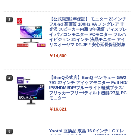
トパソコン/Windows11/Windows10
[VETESA正規販売店]一体型デスクトッ
3
￥19,999
プパソコン 新品 22型 Windows11 Offic
e搭載 第2世代 Core i5 メモリ8GB SSD2
【公式限定2年保証】 モニター 23インチ
3
56GB キーボードとマウス付属
フルhd 高画質 100Hz VA ノングレア 非
光沢 スピーカー内蔵 3年保証 ディスプレ
中古ノートパソコン Toshiba dynabook
イ パソコンモニター PCモニター フルハ
￥39,999
3
U63J 第7世代 Core i5 Windows11搭載
イビジョン 21インチ 液晶モニター アイ
Office付き 初期設定済み メモリ8GB/16
リスオーヤマ DT-JF * 安心延長保証対象
GB SSD256GB/512GB/1TB 新品換装済
み 13.3インチ液晶 軽量 モバイルPC USB
￥14,500
中古パソコン 中古 デスクトップパソコン
4
3.0ポート 無線LAN WiFi 在宅勤務 テレ
Office付き 液晶セット 高解像度 初期設
ワーク
定済み 見やすい 人気商品 Windows11 P
ro DELL OptiPlex 7060 Core i5 16GB 2
￥21,800
2インチ 中古 パソコン デスクトップパソ
【BenQ公式店】BenQ ベンキュー GW2
4
コン
791 27インチ アイケアモニター Full HD/
IPS/HDMI/DP/ブルーライト軽減プラス/
フリッカーフリー/ティルト機能/27型 PC
￥50,999
【最新Office2024】中古ノートパソコン
モニター
4
office搭載 東芝 dynabook R73 高性能
インテル 第7世代 Core i5 メモリ16GB
￥16,621
爆速SSD 512GB 13.3型 LED液晶 HDMI
ミニPC 中古デスクトップ DELL Optiple
5
端子 USB3.0 Wi-Fi Bluetooth 軽量 モバ
x 5060 micro Windows11 Pro Core i5 8
イルPC 初期設定済み 届いてすぐ使える
500T メモリ 4GB SSD 128GB 本体 / 3ヶ
Windows11 Pro 64bit 厳選中古ノート
月保証 中古パソコン 中古PC 中古デスク
Yoothi 互換品 液晶 16.0インチ LGエレ
5