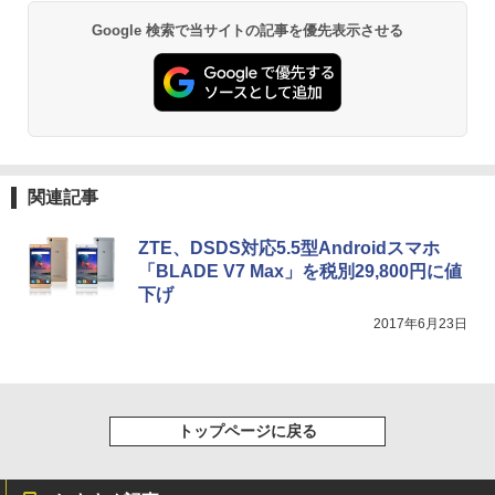
Anker Soundcore P31i ブラック
BRUCE WAYNE feat. Flo Milli, ATL Jacob
異世界居酒屋「のぶ」(22) (角川コミックス・
￥1,650
Google 検索で当サイトの記事を優先表示させる
[Explicit]
エース)
【Amazon.co.jp限定】 い・ろ・は・す 2L P
ET ラベルレス ×8本
￥4,990
￥250
￥832
￥1,001
条解刑事訴訟法 第5版増補版 (条解シリー
3
ズ)
Anker Soundcore Liberty 5 ミッドナイトブ
On My Road (Stadium ver.)
HUNTER×HUNTER モノクロ版 39 (ジャンプ
ラック
コミックスDIGITAL)
by Amazon 天然水ラベルレス 2L×9本
￥22,642
￥250
関連記事
￥14,990
￥572
￥1,117
ZTE、DSDS対応5.5型Androidスマホ
「BLADE V7 Max」を税別29,800円に値
J32 地球の歩き方 川崎市 （地球の歩
4
【2026年アップグレード版】AOKIMI ワイヤ
BUGS LIFE
スーパーの裏でヤニ吸うふたり 9巻 (デジタル
下げ
き方J） [ 地球の歩き方編集室 ]
レスイヤホン bluetooth イヤホン V12 小型
版ビッグガンガンコミックス)
コカ・コーラ やかんの麦茶 from 爽健美茶 ラ
2017年6月23日
軽量 ブルートゥースHi-Fi 最大36時間再生 ぶ
ベルレス 650mlPET×24本
￥250
￥2,310
るーとゅーす コードレス ENCノイズキャン
￥810
セリング 自動ペアリング Type-C充電 マイク
￥1,653
付き 防水 タッチ式音量調整 スポーツ/通勤/通
学/WEB会議(ホワイト)
トップページに戻る
On My Road (Stadium ver.)
ONE PIECE モノクロ版 115 (ジャンプコミッ
パックンの森のお金塾こども投資セット
5
￥1,964
クスDIGITAL)
[ パトリック・ハーラン ]
by Amazon 炭酸水 ラベルレス 500ml ×24本
強炭酸水 ペットボトル 500ミリリットル (Sm
￥250
art Basic)
￥594
￥3,300