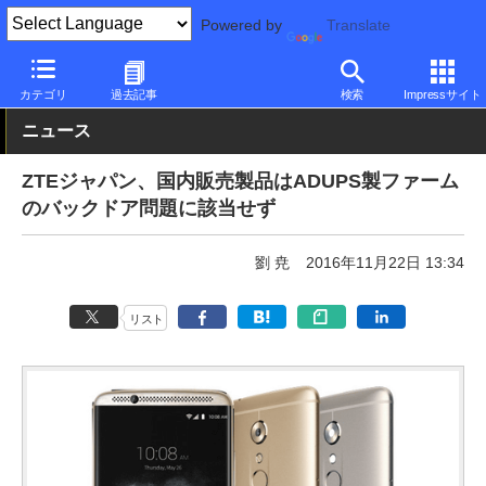
Powered by
Translate
PC Watch
パソコン/タブレット/スマートフォン
スマートフォン
カテゴリ
過去記事
検索
Impressサイト
ニュース
ZTEジャパン、国内販売製品はADUPS製ファーム
のバックドア問題に該当せず
劉 尭
2016年11月22日 13:34
リスト