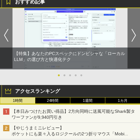
おすすめ記事
Xiaomi シャオミ REDMI Buds 8 Lite ワイヤ
レスイヤホン Bluetooth 5.4 ノイズキャンセ
￥1,625
リング ANC 36時間再生
￥2,980
【特集】あなたのPCスペックにドンピシャな「ローカル
LLM」の選び方と快適化テク
●
●
●
●
●
アクセスランキング
1時間
24時間
1週間
1カ月
【本日みつけたお買い得品】2方向同時に送風可能なShark製タ
ワーファンが9,940円引き
【やじうまミニレビュー】
ポケットにも楽々入るロジクールの2つ折りマウス「Mobi
Fold」。その気になるギミックとは？