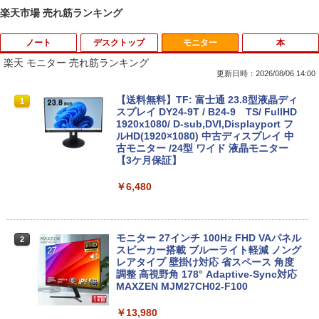
楽天市場 売れ筋ランキング
ノート
デスクトップ
モニター
本
楽天 モニター 売れ筋ランキング
更新日時：2026/08/06 14:00
超得1,000円OFF｜新生活応援 豪華特典
【中古】 自作機 Z170 PRO GAMING Co
【送料無料】TF: 富士通 23.8型液晶ディ
1
1
1
付き｜最新OS対応 第8世代｜最大180日
re i7 6700K タワー型 USB3.0 HDMI ジャ
スプレイ DY24-9T / B24-9 TS/ FullHD
保証｜Core i3 第8世代｜中古ノートパソ
ンクPC [96640]
1920x1080/ D-sub,DVI,Displayport フ
コン Windows11 office付き｜中古ノー
ルHD(1920×1080) 中古ディスプレイ 中
トパソコン 15.6 テンキー付き｜ノートパ
古モニター /24型 ワイド 液晶モニター
￥9,310
ソコン Microsoft Office付き｜ノートパ
【3ケ月保証】
ソコンWindows11 第8世代
￥6,480
￥19,800
【正規永久版Office付き】【12GB+256
2
GB】【楽天1位連続受賞】NIPOGI mini
pc Intel N5030動作より安定 4C/4T 最大
3.1GHz Win11 Pro SSD ミニパソコン U
モニター 27インチ 100Hz FHD VAパネル
2
【★最大100%ポイント】【新生活応援・
SB3.2×4 3画面 4K 高速2.4G/5GWi-Fi B
スピーカー搭載 ブルーライト軽減 ノング
2
2026】【Office 2019 H&B】Panasonic
T4.2 ミニPC ミニパソコン minipc
レアタイプ 壁掛け対応 省スペース 角度
Let's note CF-SZ6/第7世代 Core i5/メモ
調整 高視野角 178° Adaptive-Sync対応
リ:8GB/M.2 SSD:256GB/512GB/1TB/1
MAXZEN MJM27CH02-F100
￥39,980
2.1型/Webカメラ/USB3.0/HDMI/wi-fi/無
線マウス/USBメモリ/中古パソコン/ノー
￥13,980