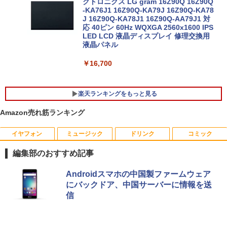
トップパソコン 初期設定済み office付き
クトロニクス LG gram 16Z90Q 16Z90Q
￥23,900
(7765)
-KA76J1 16Z90Q-KA79J 16Z90Q-KA78
J 16Z90Q-KA78J1 16Z90Q-AA79J1 対
応 40ピン 60Hz WQXGA 2560x1600 IPS
￥17,480
LED LCD 液晶ディスプレイ 修理交換用
【マラソンP5倍/10%オフクーポン】【ワ
液晶パネル
5
ケあり/激安商品】 中古ノートパソコン
レノボ Lenovo ThinkPad L380 第8世代
￥16,700
Core i5 メモリ8GB/16GB SSD128/256G
B/512GB 13.3インチ Windows11 Pro 送
料無料 保証付き
楽天ランキングをもっと見る
￥15,800
Amazon売れ筋ランキング
イヤフォン
ミュージック
ドリンク
コミック
漫画 いしぶみ 原爆が落ちてくると
1
き、ぼくらは空を見ていた （一般書 51
編集部のおすすめ記事
1） [ 広島テレビ放送編『いしぶみ』 ]
Anker Soundcore P40i オフホワイト
BRUCE WAYNE feat. Flo Milli, ATL Jacob
by Amazon 天然水 ラベルレス 500ml ×24本
薬屋のひとりごと 17巻 (デジタル版ビッグガ
Androidスマホの中国製ファームウェア
￥1,650
[Explicit]
富士山の天然水 バナジウム含有 水 ミネラル
ンガンコミックス)
にバックドア、中国サーバーに情報を送
ウォーター ペットボトル 静岡県産 500ミリリ
￥5,990
信
ットル (Smart Basic)
￥250
￥770
ちいかわ タロット 22枚のオリジナル
2
￥1,380
カード付き [ ナガノ ]